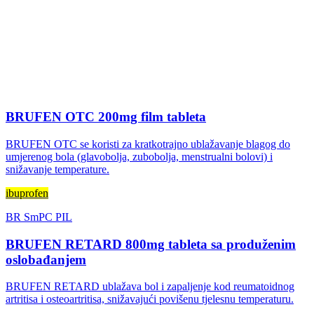
BRUFEN OTC 200mg film tableta
BRUFEN OTC se koristi za kratkotrajno ublažavanje blagog do
umjerenog bola (glavobolja, zubobolja, menstrualni bolovi) i
snižavanje temperature.
ibuprofen
BR
SmPC
PIL
BRUFEN RETARD 800mg tableta sa produženim
oslobađanjem
BRUFEN RETARD ublažava bol i zapaljenje kod reumatoidnog
artritisa i osteoartritisa, snižavajući povišenu tjelesnu temperaturu.