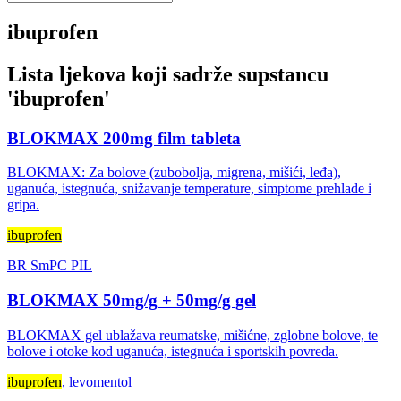
ibuprofen
Lista ljekova koji sadrže supstancu
'
ibuprofen
'
BLOKMAX 200mg film tableta
BLOKMAX: Za bolove (zubobolja, migrena, mišići, leđa),
uganuća, istegnuća, snižavanje temperature, simptome prehlade i
gripa.
ibuprofen
BR
SmPC
PIL
BLOKMAX 50mg/g + 50mg/g gel
BLOKMAX gel ublažava reumatske, mišićne, zglobne bolove, te
bolove i otoke kod uganuća, istegnuća i sportskih povreda.
ibuprofen
, levomentol