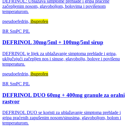
DEFRINOL: Ublažava simptome prehlade i gripa praćene
začepljenim nosom, glavoboljom, bolovima i povišenom
temperaturom.
pseudoefedrin,
ibuprofen
BR
SmPC
PIL
DEFRINOL 30mg/5ml + 100mg/5ml sirup
DEFRINOL je lijek za ublažavanje simptoma prehlade i gripa,
uključujući začepljen nos i sinuse, glavobolju, bolove i povišenu
temperaturu.
pseudoefedrin,
ibuprofen
BR
SmPC
PIL
DEFRINOL DUO 60mg + 400mg granule za oralni
rastvor
DEFRINOL DUO se koristi za ublažavanje simptoma prehlade i
gripa praćenih zapušenim nosom/sinusima, glavoboljom, bolom i
temperaturom.