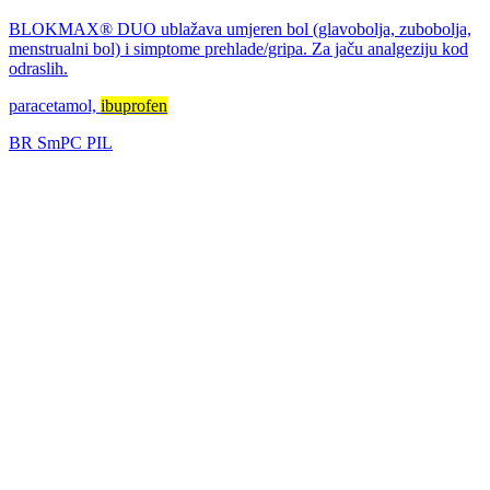
BLOKMAX® DUO ublažava umjeren bol (glavobolja, zubobolja,
menstrualni bol) i simptome prehlade/gripa. Za jaču analgeziju kod
odraslih.
paracetamol,
ibuprofen
BR
SmPC
PIL