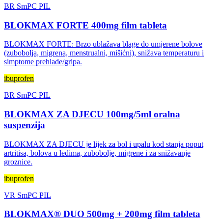
BR
SmPC
PIL
BLOKMAX FORTE 400mg film tableta
BLOKMAX FORTE: Brzo ublažava blage do umjerene bolove
(zubobolja, migrena, menstrualni, mišićni), snižava temperaturu i
simptome prehlade/gripa.
ibuprofen
BR
SmPC
PIL
BLOKMAX ZA DJECU 100mg/5ml oralna
suspenzija
BLOKMAX ZA DJECU je lijek za bol i upalu kod stanja poput
artritisa, bolova u leđima, zubobolje, migrene i za snižavanje
groznice.
ibuprofen
VR
SmPC
PIL
BLOKMAX® DUO 500mg + 200mg film tableta