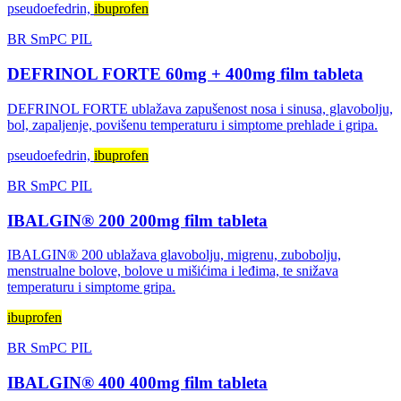
pseudoefedrin,
ibuprofen
BR
SmPC
PIL
DEFRINOL FORTE 60mg + 400mg film tableta
DEFRINOL FORTE ublažava zapušenost nosa i sinusa, glavobolju,
bol, zapaljenje, povišenu temperaturu i simptome prehlade i gripa.
pseudoefedrin,
ibuprofen
BR
SmPC
PIL
IBALGIN® 200 200mg film tableta
IBALGIN® 200 ublažava glavobolju, migrenu, zubobolju,
menstrualne bolove, bolove u mišićima i leđima, te snižava
temperaturu i simptome gripa.
ibuprofen
BR
SmPC
PIL
IBALGIN® 400 400mg film tableta