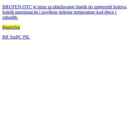
BRUFEN OTC je sirup za ublažavanje blagih do umjerenih bolova,
bolnih menstruacija i povišene tjelesne temperature kod djece i
odraslih.
ibuprofen
BR
SmPC
PIL