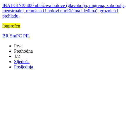
IBALGIN® 400 ublažava bolove (glavobolja, migrena, zubobolja,
menstrualni, reumatski i bolovi u mišićima i leđima), groznicu i
prehladu.
ibuprofen
BR
SmPC
PIL
Prva
Prethodna
1/2
Sljedeća
Posljednja