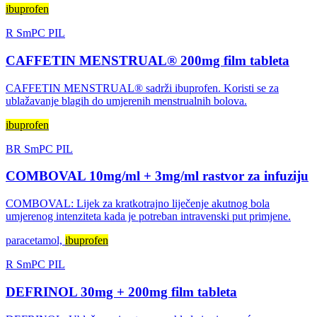
ibuprofen
R
SmPC
PIL
CAFFETIN MENSTRUAL® 200mg film tableta
CAFFETIN MENSTRUAL® sadrži ibuprofen. Koristi se za
ublažavanje blagih do umjerenih menstrualnih bolova.
ibuprofen
BR
SmPC
PIL
COMBOVAL 10mg/ml + 3mg/ml rastvor za infuziju
COMBOVAL: Lijek za kratkotrajno liječenje akutnog bola
umjerenog intenziteta kada je potreban intravenski put primjene.
paracetamol,
ibuprofen
R
SmPC
PIL
DEFRINOL 30mg + 200mg film tableta