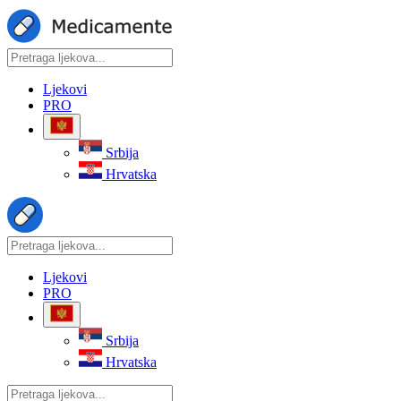
Ljekovi
PRO
Srbija
Hrvatska
Ljekovi
PRO
Srbija
Hrvatska