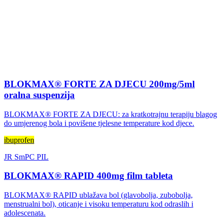
BLOKMAX® FORTE ZA DJECU 200mg/5ml
oralna suspenzija
BLOKMAX® FORTE ZA DJECU: za kratkotrajnu terapiju blagog
do umjerenog bola i povišene tjelesne temperature kod djece.
ibuprofen
JR
SmPC
PIL
BLOKMAX® RAPID 400mg film tableta
BLOKMAX® RAPID ublažava bol (glavobolja, zubobolja,
menstrualni bol), oticanje i visoku temperaturu kod odraslih i
adolescenata.