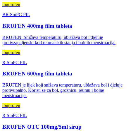
ibuprofen
BR
SmPC
PIL
BRUFEN 400mg film tableta
BRUFEN: Snižava temperaturu, ublažava bol i djeluje
protivzapaljenski kod reumatskih stanja i bolnih menstruacija.
ibuprofen
R
SmPC
PIL
BRUFEN 600mg film tableta
BRUFEN je lijek koji snižava temperaturu, ublažava bol i djeluje
protivupalno. Koristi se za bol, groznicu, reumu i bolne
menstruacije.
ibuprofen
R
SmPC
PIL
BRUFEN OTC 100mg/5ml sirup