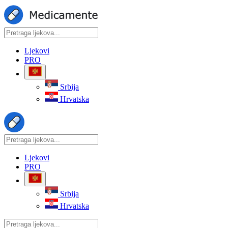
Ljekovi
PRO
Srbija
Hrvatska
Ljekovi
PRO
Srbija
Hrvatska