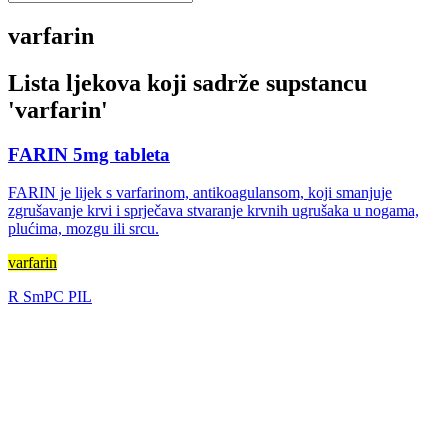
varfarin
Lista ljekova koji sadrže supstancu
'
varfarin
'
FARIN 5mg tableta
FARIN je lijek s varfarinom, antikoagulansom, koji smanjuje
zgrušavanje krvi i sprječava stvaranje krvnih ugrušaka u nogama,
plućima, mozgu ili srcu.
varfarin
R
SmPC
PIL