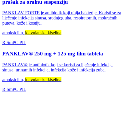
prašak za oralnu suspenziju
PANKLAV FORTE je antibiotik koji ubija bakterije. Koristi se za
liječenje infekcija sinusa, srednjeg uha, respiratornih, mokraćnih
puteva, kože i kostiju.
amoksicilin,
klavulanska kiselina
R
SmPC
PIL
PANKLAV® 250 mg + 125 mg film tableta
PANKLAV® je antibiotik koji se koristi za liječenje infekcija
sinusa, urinarnih infekcija, infekcija kože i infekcija zuba.
amoksicilin,
klavulanska kiselina
R
SmPC
PIL