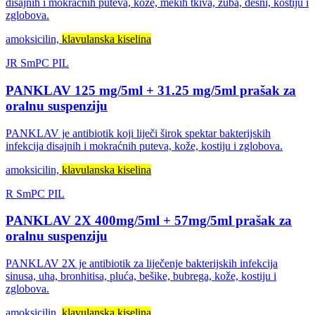
disajnih i mokraćnih puteva, kože, mekih tkiva, zuba, desni, kostiju i
zglobova.
amoksicilin,
klavulanska kiselina
JR
SmPC
PIL
PANKLAV 125 mg/5ml + 31.25 mg/5ml prašak za
oralnu suspenziju
PANKLAV je antibiotik koji liječi širok spektar bakterijskih
infekcija disajnih i mokraćnih puteva, kože, kostiju i zglobova.
amoksicilin,
klavulanska kiselina
R
SmPC
PIL
PANKLAV 2X 400mg/5ml + 57mg/5ml prašak za
oralnu suspenziju
PANKLAV 2X je antibiotik za liječenje bakterijskih infekcija
sinusa, uha, bronhitisa, pluća, bešike, bubrega, kože, kostiju i
zglobova.
amoksicilin,
klavulanska kiselina