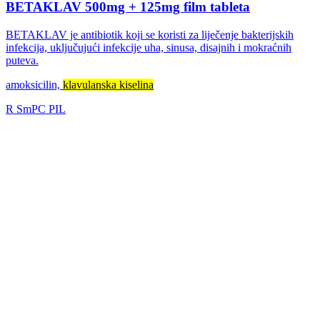
BETAKLAV 500mg + 125mg film tableta
BETAKLAV je antibiotik koji se koristi za liječenje bakterijskih
infekcija, uključujući infekcije uha, sinusa, disajnih i mokraćnih
puteva.
amoksicilin,
klavulanska kiselina
R
SmPC
PIL