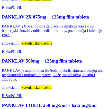
R
SmPC
PIL
PANKLAV 2X 875mg + 125mg film tableta
PANKLAV 2X je antibiotik za liječenje infekcija kao što su
bakterijski sinuzitis, otitis media, bronhitis, pneumonija i infekcije
kože.
amoksicilin,
klavulanska kiselina
R
SmPC
PIL
PANKLAV 500mg + 125mg film tableta
PANKLAV je antibiotik za liječenje infekcija sinusa, srednjeg uha,
respiratornih i mokraćnih puteva, kože, mekih tkiva, kostiju i
zglobova.
amoksicilin,
klavulanska kiselina
R
SmPC
PIL
PANKLAV FORTE 250 mg/5ml + 62.5 mg/5ml