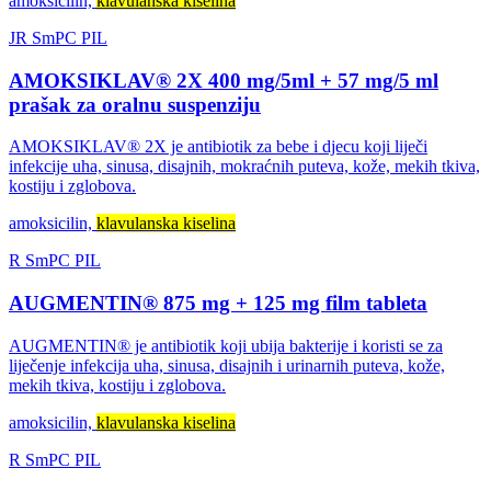
amoksicilin,
klavulanska kiselina
JR
SmPC
PIL
AMOKSIKLAV® 2X 400 mg/5ml + 57 mg/5 ml
prašak za oralnu suspenziju
AMOKSIKLAV® 2X je antibiotik za bebe i djecu koji liječi
infekcije uha, sinusa, disajnih, mokraćnih puteva, kože, mekih tkiva,
kostiju i zglobova.
amoksicilin,
klavulanska kiselina
R
SmPC
PIL
AUGMENTIN® 875 mg + 125 mg film tableta
AUGMENTIN® je antibiotik koji ubija bakterije i koristi se za
liječenje infekcija uha, sinusa, disajnih i urinarnih puteva, kože,
mekih tkiva, kostiju i zglobova.
amoksicilin,
klavulanska kiselina
R
SmPC
PIL