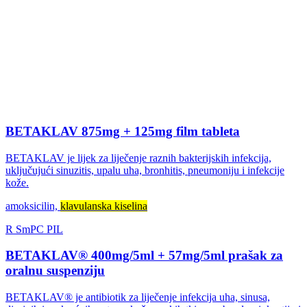
BETAKLAV 875mg + 125mg film tableta
BETAKLAV je lijek za liječenje raznih bakterijskih infekcija,
uključujući sinuzitis, upalu uha, bronhitis, pneumoniju i infekcije
kože.
amoksicilin,
klavulanska kiselina
R
SmPC
PIL
BETAKLAV® 400mg/5ml + 57mg/5ml prašak za
oralnu suspenziju
BETAKLAV® je antibiotik za liječenje infekcija uha, sinusa,