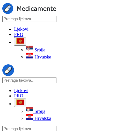
Ljekovi
PRO
Srbija
Hrvatska
Ljekovi
PRO
Srbija
Hrvatska