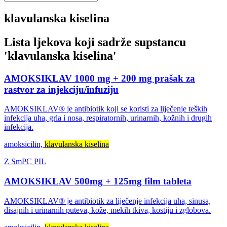
klavulanska kiselina
Lista ljekova koji sadrže supstancu
'
klavulanska kiselina
'
AMOKSIKLAV 1000 mg + 200 mg prašak za
rastvor za injekciju/infuziju
AMOKSIKLAV® je antibiotik koji se koristi za liječenje teških
infekcija uha, grla i nosa, respiratornih, urinarnih, kožnih i drugih
infekcija.
amoksicilin,
klavulanska kiselina
Z
SmPC
PIL
AMOKSIKLAV 500mg + 125mg film tableta
AMOKSIKLAV® je antibiotik za liječenje infekcija uha, sinusa,
disajnih i urinarnih puteva, kože, mekih tkiva, kostiju i zglobova.