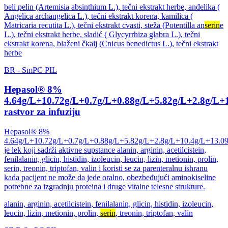
beli pelin (Artemisia absinthium L.), tečni ekstrakt herbe, anđelika (
Angelica archangelica L.), tečni ekstrakt korena, kamilica (
Matricaria recutita L.), tečni ekstrakt cvasti, steža (Potentilla an
serin
e
L.), tečni ekstrakt herbe, sladić ( Glycyrrhiza glabra L.), tečni
ekstrakt korena, blaženi čkalj (Cnicus benedictus L.), tečni ekstrakt
herbe
BR
-
SmPC
PIL
Hepasol® 8%
4.64g/L+10.72g/L+0.7g/L+0.88g/L+5.82g/L+2.8g/L+
rastvor za infuziju
Hepasol® 8%
4.64g/L+10.72g/L+0.7g/L+0.88g/L+5.82g/L+2.8g/L+10.4g/L+13.0
je lek koji sadrži aktivne supstance alanin, arginin, acetilcistein,
fenilalanin, glicin, histidin, izoleucin, leucin, lizin, metionin, prolin,
serin, treonin, triptofan, valin i koristi se za parenteralnu ishranu
kada pacijent ne može da jede oralno, obezbeđujući aminokiseline
potrebne za izgradnju proteina i druge vitalne telesne strukture.
alanin, arginin, acetilcistein, fenilalanin, glicin, histidin, izoleucin,
leucin, lizin, metionin, prolin,
serin
, treonin, triptofan, valin