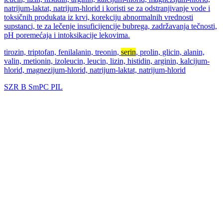
natrijum-laktat, natrijum-hlorid i koristi se za odstranjivanje vode i
toksičnih produkata iz krvi, korekciju abnormalnih vrednosti
supstanci, te za lečenje insuficijencije bubrega, zadržavanja tečnosti,
pH poremećaja i intoksikacije lekovima.
tirozin, triptofan, fenilalanin, treonin,
serin
, prolin, glicin, alanin,
valin, metionin, izoleucin, leucin, lizin, histidin, arginin, kalcijum-
hlorid, magnezijum-hlorid, natrijum-laktat, natrijum-hlorid
SZR
B
SmPC
PIL