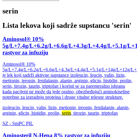
serin
Lista lekova koji sadrže supstancu '
serin
'
Aminosol® 10%
5g/L+7.4g/L+6.2g/L+6.6g/L+4.3g/L+4.4g/L+5.1g/L
rastvor za infuziju
Aminosol® 10%
5g/L+7.4g/L+6.2g/L+6.6g/L+4.3g/L+4.4g/L+5.1g/L+14g/L+12g/L+
je lek koji sadrži aktivne supstance izoleucin, leucin, valin, lizin,
metionin, treonin, fenilalanin, alanin, arginin, glicin, histidin, prolin,
serin, tirozin, taurin, triptofan i koristi se za parenteralnu ishranu
kada pacijent ne može da jede oralno, obezbeđujući aminokiseline
potrebne za izgradnju proteina i druge vitalne telesne strukture.
izoleucin, leucin, valin, lizin, metionin, treonin, fenilalanin, alanin,
arginin, glicin, histidin, prolin,
serin
, tirozin, taurin, triptofan
SZ
-
SmPC
PIL
Aminosteril N-Hepa 8% rastvor za infuziju