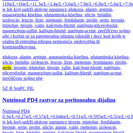
110g/L+16g/L+11.3g/L+3.4g/L+5.6g/L+7.9g/L+6.8g/L+5.6g/L+7.9
je lek koji sadrži aktivne supstance glukoza, alanin, arginin,
asparaginska kiselina, glutaminska kiselina, glicin, histidin,
izoleucin, leucin, lizin, metionin, fenilalanin, prolin, serin, treonin,
triptofan, tirozin, valin, kalcijum-hlorid, natrijum-glicerofosfat,
magnezijum-sulfat, kalijum-hlorid, natrijum-acetat, prečišćeno sojino
ulje i koristi se za parenteralnu ishranu odraslih i dece kod kojih je
oralna ili enteralna ishrana nemoguća, nedovoljna ili
kontraindikovana.
glukoza, alanin, arginin, asparaginska kiselina, glutaminska kiselina,
glicin, histidin, izoleucin, leucin, lizin, metionin, fenilalanin, prolin,
serin
, treonin, triptofan, tirozin, valin, kalcijum-hlorid, natrijum-
glicerofosfat, magnezijum-sulfat, kalijum-hlorid, natrijum-acetat,
prečišćeno sojino ulje
SZ
B
SmPC
PIL
Nutrineal PD4 rastvor za peritonealnu dijalizu
Nutrineal PD4
0.3g/L+0.27g/L+0.57g/L+0.646g/L+0.51g/L+0.595g/L+0.51g/L+0.
je lek koji sadrži aktivne supstance tirozin, triptofan, fenilalanin,
treonin, serin, prolin, glicin, alanin, valin, metionin, izoleucin,
leucin, lizin, histidin, arginin, kalcijum-hlorid, magnezijum-hlorid,