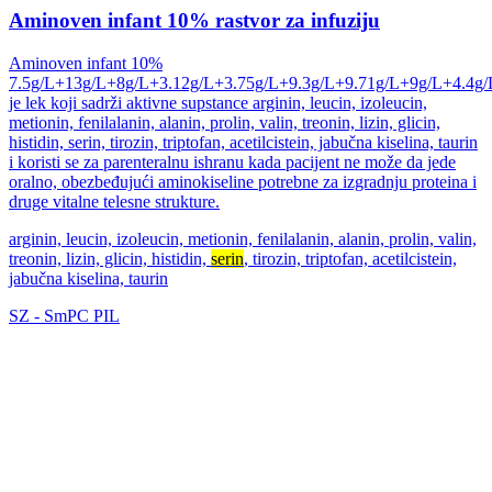
Aminoven infant 10% rastvor za infuziju
Aminoven infant 10%
7.5g/L+13g/L+8g/L+3.12g/L+3.75g/L+9.3g/L+9.71g/L+9g/L+4.4g/
je lek koji sadrži aktivne supstance arginin, leucin, izoleucin,
metionin, fenilalanin, alanin, prolin, valin, treonin, lizin, glicin,
histidin, serin, tirozin, triptofan, acetilcistein, jabučna kiselina, taurin
i koristi se za parenteralnu ishranu kada pacijent ne može da jede
oralno, obezbeđujući aminokiseline potrebne za izgradnju proteina i
druge vitalne telesne strukture.
arginin, leucin, izoleucin, metionin, fenilalanin, alanin, prolin, valin,
treonin, lizin, glicin, histidin,
serin
, tirozin, triptofan, acetilcistein,
jabučna kiselina, taurin
SZ
-
SmPC
PIL