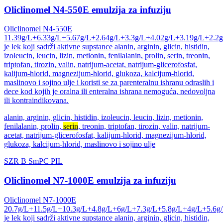
Oliclinomel N4-550E emulzija za infuziju
Oliclinomel N4-550E
11.39g/L+6.33g/L+5.67g/L+2.64g/L+3.3g/L+4.02g/L+3.19g/L+2.2
je lek koji sadrži aktivne supstance alanin, arginin, glicin, histidin,
izoleucin, leucin, lizin, metionin, fenilalanin, prolin, serin, treonin,
triptofan, tirozin, valin, natrijum-acetat, natrijum-glicerofosfat,
kalijum-hlorid, magnezijum-hlorid, glukoza, kalcijum-hlorid,
maslinovo i sojino ulje i koristi se za parenteralnu ishranu odraslih i
dece kod kojih je oralna ili enteralna ishrana nemoguća, nedovoljna
ili kontraindikovana.
alanin, arginin, glicin, histidin, izoleucin, leucin, lizin, metionin,
fenilalanin, prolin,
serin
, treonin, triptofan, tirozin, valin, natrijum-
acetat, natrijum-glicerofosfat, kalijum-hlorid, magnezijum-hlorid,
glukoza, kalcijum-hlorid, maslinovo i sojino ulje
SZR
B
SmPC
PIL
Oliclinomel N7-1000E emulzija za infuziju
Oliclinomel N7-1000E
20.7g/L+11.5g/L+10.3g/L+4.8g/L+6g/L+7.3g/L+5.8g/L+4g/L+5.6g
je lek koji sadrži aktivne supstance alanin, arginin, glicin, histidin,