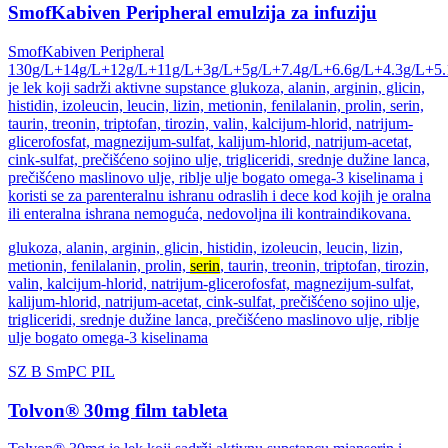
SmofKabiven Peripheral emulzija za infuziju
SmofKabiven Peripheral
130g/L+14g/L+12g/L+11g/L+3g/L+5g/L+7.4g/L+6.6g/L+4.3g/L+5.
je lek koji sadrži aktivne supstance glukoza, alanin, arginin, glicin,
histidin, izoleucin, leucin, lizin, metionin, fenilalanin, prolin, serin,
taurin, treonin, triptofan, tirozin, valin, kalcijum-hlorid, natrijum-
glicerofosfat, magnezijum-sulfat, kalijum-hlorid, natrijum-acetat,
cink-sulfat, prečišćeno sojino ulje, trigliceridi, srednje dužine lanca,
prečišćeno maslinovo ulje, riblje ulje bogato omega-3 kiselinama i
koristi se za parenteralnu ishranu odraslih i dece kod kojih je oralna
ili enteralna ishrana nemoguća, nedovoljna ili kontraindikovana.
glukoza, alanin, arginin, glicin, histidin, izoleucin, leucin, lizin,
metionin, fenilalanin, prolin,
serin
, taurin, treonin, triptofan, tirozin,
valin, kalcijum-hlorid, natrijum-glicerofosfat, magnezijum-sulfat,
kalijum-hlorid, natrijum-acetat, cink-sulfat, prečišćeno sojino ulje,
trigliceridi, srednje dužine lanca, prečišćeno maslinovo ulje, riblje
ulje bogato omega-3 kiselinama
SZ
B
SmPC
PIL
Tolvon® 30mg film tableta