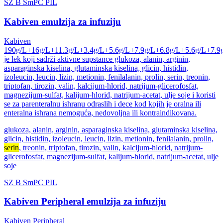
SZ
B
SmPC
PIL
Kabiven emulzija za infuziju
Kabiven
190g/L+16g/L+11.3g/L+3.4g/L+5.6g/L+7.9g/L+6.8g/L+5.6g/L+7.9
je lek koji sadrži aktivne supstance glukoza, alanin, arginin,
asparaginska kiselina, glutaminska kiselina, glicin, histidin,
izoleucin, leucin, lizin, metionin, fenilalanin, prolin, serin, treonin,
triptofan, tirozin, valin, kalcijum-hlorid, natrijum-glicerofosfat,
magnezijum-sulfat, kalijum-hlorid, natrijum-acetat, ulje soje i koristi
se za parenteralnu ishranu odraslih i dece kod kojih je oralna ili
enteralna ishrana nemoguća, nedovoljna ili kontraindikovana.
glukoza, alanin, arginin, asparaginska kiselina, glutaminska kiselina,
glicin, histidin, izoleucin, leucin, lizin, metionin, fenilalanin, prolin,
serin
, treonin, triptofan, tirozin, valin, kalcijum-hlorid, natrijum-
glicerofosfat, magnezijum-sulfat, kalijum-hlorid, natrijum-acetat, ulje
soje
SZ
B
SmPC
PIL
Kabiven Peripheral emulzija za infuziju
Kabiven Peripheral