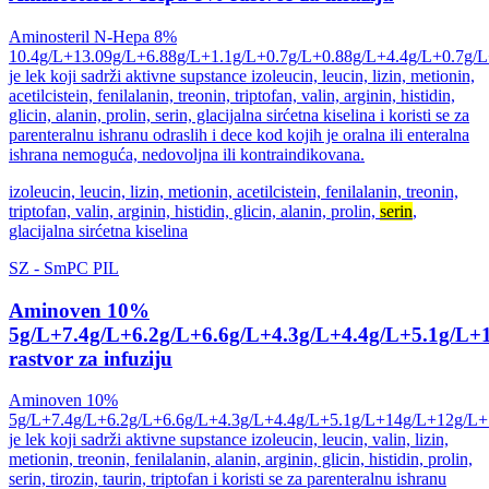
Aminosteril N-Hepa 8%
10.4g/L+13.09g/L+6.88g/L+1.1g/L+0.7g/L+0.88g/L+4.4g/L+0.7g/
je lek koji sadrži aktivne supstance izoleucin, leucin, lizin, metionin,
acetilcistein, fenilalanin, treonin, triptofan, valin, arginin, histidin,
glicin, alanin, prolin, serin, glacijalna sirćetna kiselina i koristi se za
parenteralnu ishranu odraslih i dece kod kojih je oralna ili enteralna
ishrana nemoguća, nedovoljna ili kontraindikovana.
izoleucin, leucin, lizin, metionin, acetilcistein, fenilalanin, treonin,
triptofan, valin, arginin, histidin, glicin, alanin, prolin,
serin
,
glacijalna sirćetna kiselina
SZ
-
SmPC
PIL
Aminoven 10%
5g/L+7.4g/L+6.2g/L+6.6g/L+4.3g/L+4.4g/L+5.1g/L
rastvor za infuziju
Aminoven 10%
5g/L+7.4g/L+6.2g/L+6.6g/L+4.3g/L+4.4g/L+5.1g/L+14g/L+12g/L+
je lek koji sadrži aktivne supstance izoleucin, leucin, valin, lizin,
metionin, treonin, fenilalanin, alanin, arginin, glicin, histidin, prolin,
serin, tirozin, taurin, triptofan i koristi se za parenteralnu ishranu