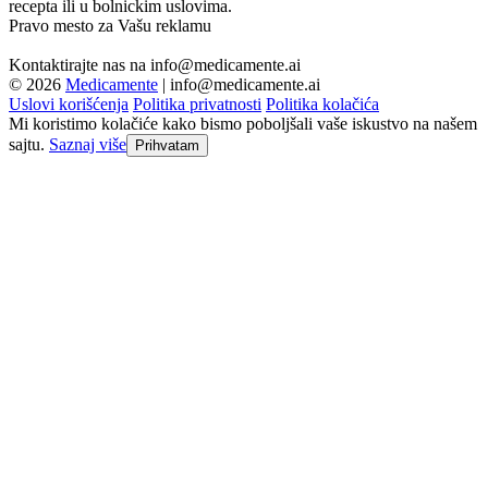
recepta ili u bolnickim uslovima.
Pravo mesto za Vašu reklamu
Kontaktirajte nas na
info@medicamente.ai
© 2026
Medicamente
|
info@medicamente.ai
Uslovi korišćenja
Politika privatnosti
Politika kolačića
Mi koristimo kolačiće kako bismo poboljšali vaše iskustvo na našem
sajtu.
Saznaj više
Prihvatam