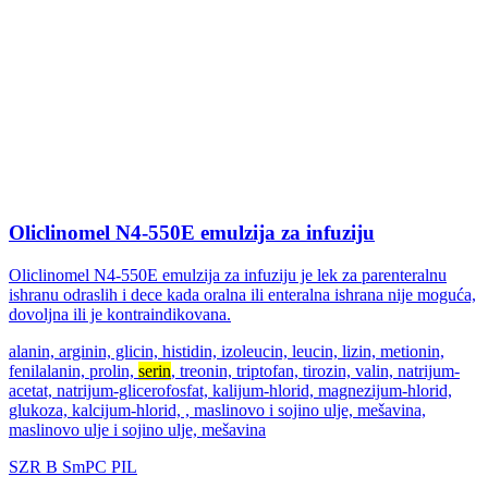
Oliclinomel N4-550E emulzija za infuziju
Oliclinomel N4-550E emulzija za infuziju je lek za parenteralnu
ishranu odraslih i dece kada oralna ili enteralna ishrana nije moguća,
dovoljna ili je kontraindikovana.
alanin, arginin, glicin, histidin, izoleucin, leucin, lizin, metionin,
fenilalanin, prolin,
serin
, treonin, triptofan, tirozin, valin, natrijum-
acetat, natrijum-glicerofosfat, kalijum-hlorid, magnezijum-hlorid,
glukoza, kalcijum-hlorid, , maslinovo i sojino ulje, mešavina,
maslinovo ulje i sojino ulje, mešavina
SZR
B
SmPC
PIL