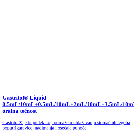
Gastritol® Liquid
0.5mL/10mL+0.5mL/10mL+2mL/10mL+3.5mL/10m
oralna tečnost
Gastritol® je biljni lek koji pomaže u ublažavanju stomačnih tegoba
poput žgaravice, nadimanja i osećaja punoće.