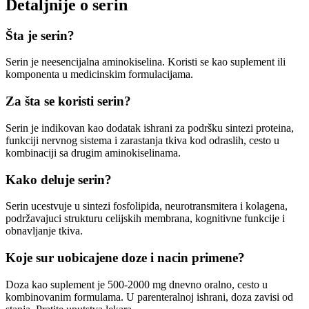
Detaljnije o serin
Šta je serin?
Serin je neesencijalna aminokiselina. Koristi se kao suplement ili
komponenta u medicinskim formulacijama.
Za šta se koristi serin?
Serin je indikovan kao dodatak ishrani za podršku sintezi proteina,
funkciji nervnog sistema i zarastanja tkiva kod odraslih, cesto u
kombinaciji sa drugim aminokiselinama.
Kako deluje serin?
Serin ucestvuje u sintezi fosfolipida, neurotransmitera i kolagena,
podržavajuci strukturu celijskih membrana, kognitivne funkcije i
obnavljanje tkiva.
Koje sur uobicajene doze i nacin primene?
Doza kao suplement je 500-2000 mg dnevno oralno, cesto u
kombinovanim formulama. U parenteralnoj ishrani, doza zavisi od