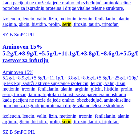
kada pacijent ne može da jede oralno, obezbeđujući aminokiseline
potrebne za izgradnju proteina i druge vitalne telesne strukture.
izoleucin, leucin, valin, lizin, metionin, treonin, fenilalanin, alanin,
arginin, glicin, histidin, prolin,
serin
, tirozin, taurin, triptofan
SZ
B
SmPC
PIL
Aminoven 15%
5.2g/L+8.9g/L+5.5g/L+11.1g/L+3.8g/L+8.6g/L+5.5g
rastvor za infuziju
Aminoven 15%
5.2g/L+8.9g/L+5.5g/L+11.1g/L+3.8g/L+8.6g/L+5.5g/L+25g/L+20g
je lek koji sadrži aktivne supstance izoleucin, leucin, valin, lizin,
metionin, treonin, fenilalanin, alanin, arginin, glicin, histidin, prolin,
serin, tirozin, taurin, triptofan i koristi se za parenteralnu ishranu
kada pacijent ne može da jede oralno, obezbeđujući aminokiseline
potrebne za izgradnju proteina i druge vitalne telesne strukture.
izoleucin, leucin, valin, lizin, metionin, treonin, fenilalanin, alanin,
arginin, glicin, histidin, prolin,
serin
, tirozin, taurin, triptofan
SZ
B
SmPC
PIL