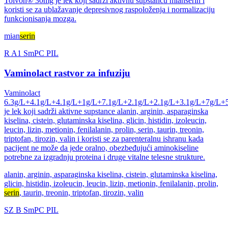
Tolvon® 30mg je lek koji sadrži aktivnu supstancu mianserin i
koristi se za ublažavanje depresivnog raspoloženja i normalizaciju
funkcionisanja mozga.
mian
serin
R
A1
SmPC
PIL
Vaminolact rastvor za infuziju
Vaminolact
6.3g/L+4.1g/L+4.1g/L+1g/L+7.1g/L+2.1g/L+2.1g/L+3.1g/L+7g/L+
je lek koji sadrži aktivne supstance alanin, arginin, asparaginska
kiselina, cistein, glutaminska kiselina, glicin, histidin, izoleucin,
leucin, lizin, metionin, fenilalanin, prolin, serin, taurin, treonin,
triptofan, tirozin, valin i koristi se za parenteralnu ishranu kada
pacijent ne može da jede oralno, obezbeđujući aminokiseline
potrebne za izgradnju proteina i druge vitalne telesne strukture.
alanin, arginin, asparaginska kiselina, cistein, glutaminska kiselina,
glicin, histidin, izoleucin, leucin, lizin, metionin, fenilalanin, prolin,
serin
, taurin, treonin, triptofan, tirozin, valin
SZ
B
SmPC
PIL