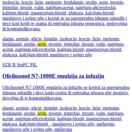
izoleucin, leucin, lizin, metionin, fenilalanin, prolin, serin, treonin,
triptofan, tirozin, valin, natrijum-acetat, natrijum-glicerofosfat,
kalijum-hlorid, magnezijum-hlorid, glukoza, kalcijum-hlorid,
maslinovo i sojino ulje i koristi se za parenteralnu ishranu odraslih i
dece kod kojih je oralna ili enteralna ishrana nemoguća, nedovoljna
ili kontraindikovana.
alanin, arginin, glicin, histidin, izoleucin, leucin, lizin, metionin,
fenilalanin, prolin,
serin
, treonin, triptofan, tirozin, valin, natrijum-
acetat, natrijum-glicerofosfat, kalijum-hlorid, magnezijum-hlorid,
glukoza, kalcijum-hlorid, maslinovo i sojino ulje
SZR
B
SmPC
PIL
Oliclinomel N7-1000E emulzija za infuziju
Oliclinomel N7-1000E emulzija za infuziju se koristi za parenteralnu
ishranu odraslih i dece kada oralna ili enteralna ishrana nije moguća,
dovoljna ili je kontraindikovana.
alanin, arginin, glicin, histidin, izoleucin, leucin, lizin, metionin,
fenilalanin, prolin,
serin
, treonin, triptofan, tirozin, valin, natrijum-
acetat, natrijum-glicerofosfat, kalijum-hlorid, magnezijum-hlorid,
glukoza, kalcijum-hlorid, , maslinovo i sojino ulje, mešavina,
maslinovo ulje i sojino ulje, mešavina