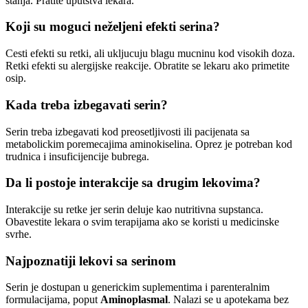
stanja. Pratite uputstva lekara.
Koji su moguci neželjeni efekti serina?
Cesti efekti su retki, ali ukljucuju blagu mucninu kod visokih doza.
Retki efekti su alergijske reakcije. Obratite se lekaru ako primetite
osip.
Kada treba izbegavati serin?
Serin treba izbegavati kod preosetljivosti ili pacijenata sa
metabolickim poremecajima aminokiselina. Oprez je potreban kod
trudnica i insuficijencije bubrega.
Da li postoje interakcije sa drugim lekovima?
Interakcije su retke jer serin deluje kao nutritivna supstanca.
Obavestite lekara o svim terapijama ako se koristi u medicinske
svrhe.
Najpoznatiji lekovi sa serinom
Serin je dostupan u generickim suplementima i parenteralnim
formulacijama, poput
Aminoplasmal
. Nalazi se u apotekama bez