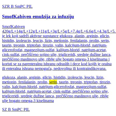
SZR
B
SmPC
PIL
SmofKabiven emulzija za infuziju
SmofKabiven
420g/L+14g/L+12g/L+11g/L+3g/L+5g/L+7.4g/L+6.6g/L+4.3g/L+5.
je lek koji sadrži aktivne supstance glukoza, alanin, arginin, glicin,
histidin, izoleucin, leucin, lizin, metionin, fenilalanin, prolin, serin,
taurin, treonin, triptofan, tirozin, valin, kalcijum-hlorid, natrijum-
glicerofosfat, magnezijum-sulfat, kalijum-hlorid, natrijum-acetat,
cink-sulfat, prečišćeno sojino ulje, trigliceridi, srednje dužine lanca,
prečišćeno maslinovo ulje, riblje ulje bogato omega-3 kiselinama i
koristi se za parenteralnu ishranu odraslih i dece kod kojih je oralna
ili enteralna ishrana nemoguća, nedovoljna ili kontraindikovana.
glukoza, alanin, arginin, glicin, histidin, izoleucin, leucin, lizin,
metionin, fenilalanin, prolin,
serin
, taurin, treonin, triptofan, tirozin,
valin, kalcijum-hlorid, natrijum-glicerofosfat, magnezijum-sulfat,
kalijum-hlorid, natrijum-acetat, cink-sulfat, prečišćeno sojino ulje,
trigliceridi, srednje dužine lanca, prečišćeno maslinovo ulje, riblje
ulje bogato omega-3 kiselinama
SZ
B
SmPC
PIL