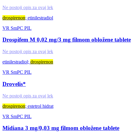
Ne postoji opis za ovaj lek
drospirenon
; etinilestradiol
VR
SmPC
PIL
Drospifem M 0,02 mg/3 mg filmom obložene tablete
Ne postoji opis za ovaj lek
etinilestradiol;
drospirenon
VR
SmPC
PIL
Drovelis*
Ne postoji opis za ovaj lek
drospirenon
; estetrol hidrat
VR
SmPC
PIL
Midiana 3 mg/0,03 mg filmom obložene tablete