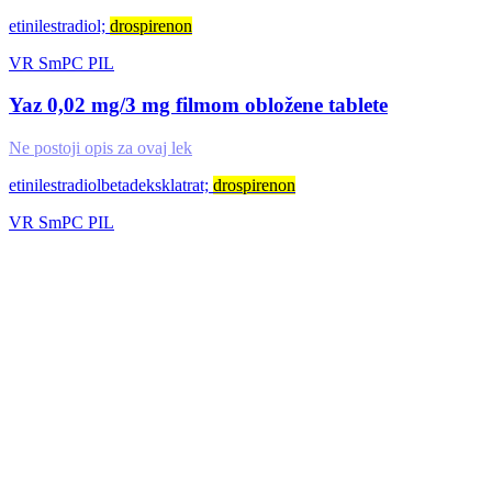
etinilestradiol;
drospirenon
VR
SmPC
PIL
Yaz 0,02 mg/3 mg filmom obložene tablete
Ne postoji opis za ovaj lek
etinilestradiolbetadeksklatrat;
drospirenon
VR
SmPC
PIL