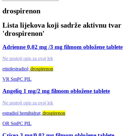
drospirenon
Lista lijekova koji sadrže aktivnu tvar
'
drospirenon
'
Adrienne 0,02 mg /3 mg filmom obložene tablete
Ne postoji opis za ovaj lek
etinilestradiol;
drospirenon
VR
SmPC
PIL
Angeliq 1 mg/2 mg filmom obložene tablete
Ne postoji opis za ovaj lek
estradiol hemihidrat;
drospirenon
OR
SmPC
PIL
Cricea 3 mg/0,02 mg filmom obložene tablete