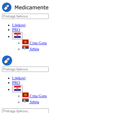
Lijekovi
PRO
Crna Gora
Srbija
Lijekovi
PRO
Crna Gora
Srbija