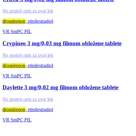
Ne postoji opis za ovaj lek
drospirenon
; etinilestradiol
VR
SmPC
PIL
Crypineo 3 mg/0,03 mg filmom obložene tablete
Ne postoji opis za ovaj lek
drospirenon
; etinilestradiol
VR
SmPC
PIL
Daylette 3 mg/0,02 mg filmom obložene tablete
Ne postoji opis za ovaj lek
drospirenon
; etinilestradiol
VR
SmPC
PIL