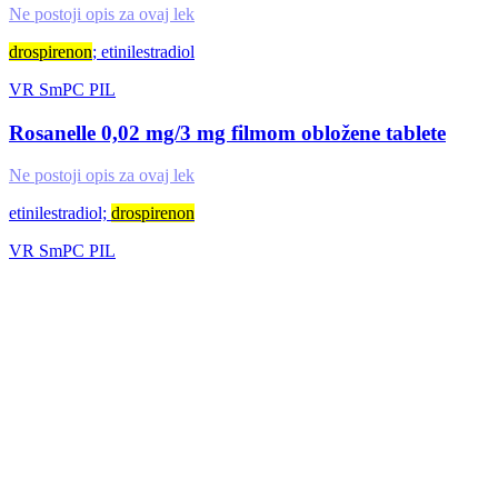
Ne postoji opis za ovaj lek
drospirenon
; etinilestradiol
VR
SmPC
PIL
Rosanelle 0,02 mg/3 mg filmom obložene tablete
Ne postoji opis za ovaj lek
etinilestradiol;
drospirenon
VR
SmPC
PIL