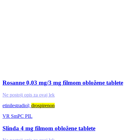
Rosanne 0,03 mg/3 mg filmom obložene tablete
Ne postoji opis za ovaj lek
etinilestradiol;
drospirenon
VR
SmPC
PIL
Slinda 4 mg filmom obložene tablete