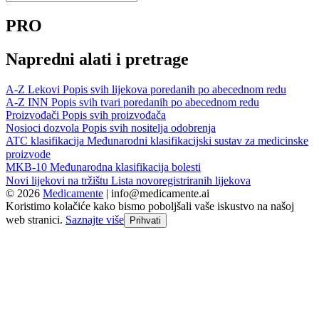
PRO
Napredni alati i pretrage
A-Z Lekovi
Popis svih lijekova poredanih po abecednom redu
A-Z INN
Popis svih tvari poredanih po abecednom redu
Proizvođači
Popis svih proizvođača
Nosioci dozvola
Popis svih nositelja odobrenja
ATC klasifikacija
Međunarodni klasifikacijski sustav za medicinske
proizvode
MKB-10
Međunarodna klasifikacija bolesti
Novi lijekovi na tržištu
Lista novoregistriranih lijekova
© 2026
Medicamente
|
info@medicamente.ai
Koristimo kolačiće kako bismo poboljšali vaše iskustvo na našoj
web stranici.
Saznajte više
Prihvati