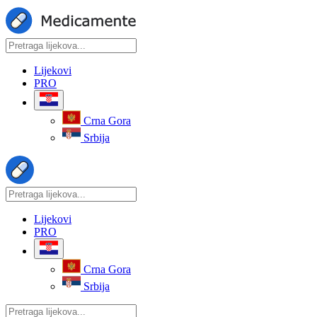
Lijekovi
PRO
Crna Gora
Srbija
Lijekovi
PRO
Crna Gora
Srbija