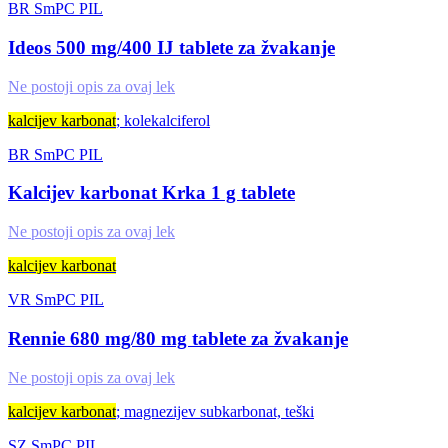
BR
SmPC
PIL
Ideos 500 mg/400 IJ tablete za žvakanje
Ne postoji opis za ovaj lek
kalcijev karbonat
; kolekalciferol
BR
SmPC
PIL
Kalcijev karbonat Krka 1 g tablete
Ne postoji opis za ovaj lek
kalcijev karbonat
VR
SmPC
PIL
Rennie 680 mg/80 mg tablete za žvakanje
Ne postoji opis za ovaj lek
kalcijev karbonat
; magnezijev subkarbonat, teški
SZ
SmPC
PIL