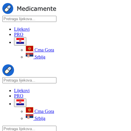
Lijekovi
PRO
Crna Gora
Srbija
Lijekovi
PRO
Crna Gora
Srbija