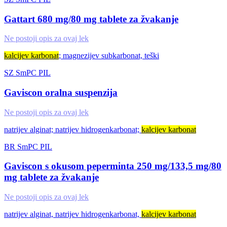
Gattart 680 mg/80 mg tablete za žvakanje
Ne postoji opis za ovaj lek
kalcijev karbonat
; magnezijev subkarbonat, teški
SZ
SmPC
PIL
Gaviscon oralna suspenzija
Ne postoji opis za ovaj lek
natrijev alginat; natrijev hidrogenkarbonat;
kalcijev karbonat
BR
SmPC
PIL
Gaviscon s okusom peperminta 250 mg/133,5 mg/80
mg tablete za žvakanje
Ne postoji opis za ovaj lek
natrijev alginat, natrijev hidrogenkarbonat,
kalcijev karbonat