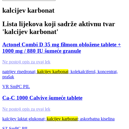
kalcijev karbonat
Lista lijekova koji sadrže aktivnu tvar
'
kalcijev karbonat
'
Actonel Combi D 35 mg filmom obložene tablete +
1000 mg / 880 IU šumeće granule
Ne postoji opis za ovaj lek
natrijev risedronat;
kalcijev karbonat
; kolekalciferol, koncentrat,
prašak
VR
SmPC
PIL
Ca-C 1000 Calvive šumeće tablete
Ne postoji opis za ovaj lek
kalcijev laktat glukonat;
kalcijev karbonat
; askorbatna kiselina
SZ
SmPC
PIL