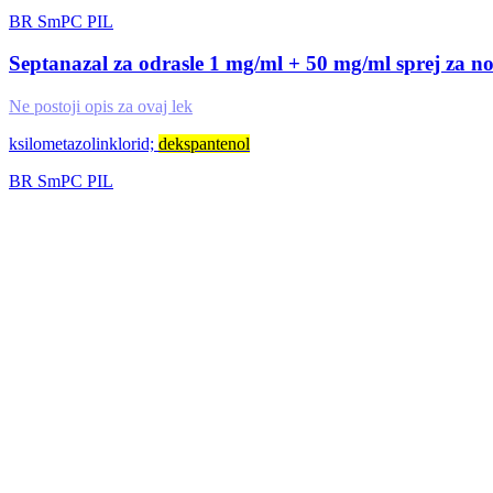
BR
SmPC
PIL
Septanazal za odrasle 1 mg/ml + 50 mg/ml sprej za no
Ne postoji opis za ovaj lek
ksilometazolinklorid;
dekspantenol
BR
SmPC
PIL