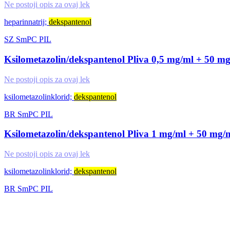
Ne postoji opis za ovaj lek
heparinnatrij;
dekspantenol
SZ
SmPC
PIL
Ksilometazolin/dekspantenol Pliva 0,5 mg/ml + 50 mg/
Ne postoji opis za ovaj lek
ksilometazolinklorid;
dekspantenol
BR
SmPC
PIL
Ksilometazolin/dekspantenol Pliva 1 mg/ml + 50 mg/ml
Ne postoji opis za ovaj lek
ksilometazolinklorid;
dekspantenol
BR
SmPC
PIL