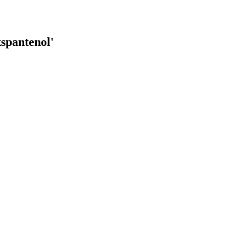
spantenol
'