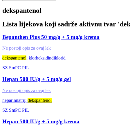
dekspantenol
Lista lijekova koji sadrže aktivnu tvar '
dek
Bepanthen Plus 50 mg/g + 5 mg/g krema
Ne postoji opis za ovaj lek
dekspantenol
; klorheksidindiklorid
SZ
SmPC
PIL
Hepan 500 IU/g + 5 mg/g gel
Ne postoji opis za ovaj lek
heparinnatrij;
dekspantenol
SZ
SmPC
PIL
Hepan 500 IU/g + 5 mg/g krema