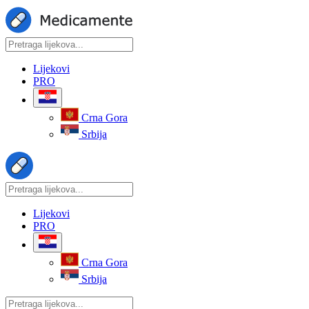
Lijekovi
PRO
Crna Gora
Srbija
Lijekovi
PRO
Crna Gora
Srbija