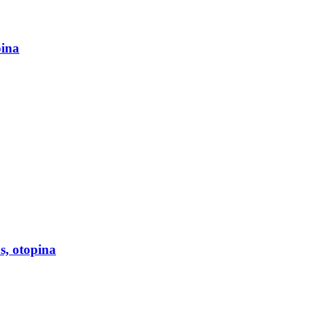
pina
s, otopina