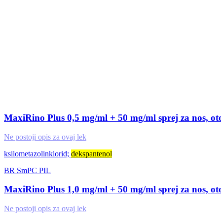
MaxiRino Plus 0,5 mg/ml + 50 mg/ml sprej za nos, o
Ne postoji opis za ovaj lek
ksilometazolinklorid;
dekspantenol
BR
SmPC
PIL
MaxiRino Plus 1,0 mg/ml + 50 mg/ml sprej za nos, o
Ne postoji opis za ovaj lek