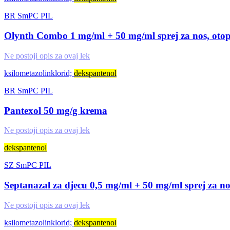
BR
SmPC
PIL
Olynth Combo 1 mg/ml + 50 mg/ml sprej za nos, oto
Ne postoji opis za ovaj lek
ksilometazolinklorid;
dekspantenol
BR
SmPC
PIL
Pantexol 50 mg/g krema
Ne postoji opis za ovaj lek
dekspantenol
SZ
SmPC
PIL
Septanazal za djecu 0,5 mg/ml + 50 mg/ml sprej za no
Ne postoji opis za ovaj lek
ksilometazolinklorid;
dekspantenol