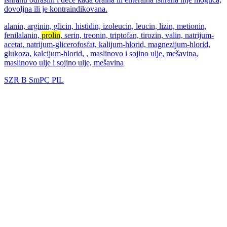
dovoljna ili je kontraindikovana.
alanin, arginin, glicin, histidin, izoleucin, leucin, lizin, metionin,
fenilalanin,
prolin
, serin, treonin, triptofan, tirozin, valin, natrijum-
acetat, natrijum-glicerofosfat, kalijum-hlorid, magnezijum-hlorid,
glukoza, kalcijum-hlorid, , maslinovo i sojino ulje, mešavina,
maslinovo ulje i sojino ulje, mešavina
SZR
B
SmPC
PIL