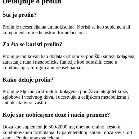
Detaljnije o prolin
Šta je prolin?
Prolin je neesencijalna aminokiselina. Koristi se kao suplement ili
komponenta u medicinskim formulacijama.
Za šta se koristi prolin?
Prolin je indikovan kao dodatak ishrani za podršku sintezi kolagena,
zarastanje rana i metabolicke funkcije kod odraslih, cesto u
kombinaciji sa drugim aminokiselinama.
Kako deluje prolin?
Prolin je kljucan za strukturu kolagena, podržava integritet kože,
zglobova i vezivnog tkiva, i ucestvuje u celijskom metabolizmu i
antioksidativnoj zaštiti.
Koje sur uobicajene doze i nacin primene?
Doza kao suplement je 500-2000 mg dnevno oralno, cesto u
kombinovanim formulama. U parenteralnoj ishrani, doza zavisi od
stanja. Pratite uputstva lekara.