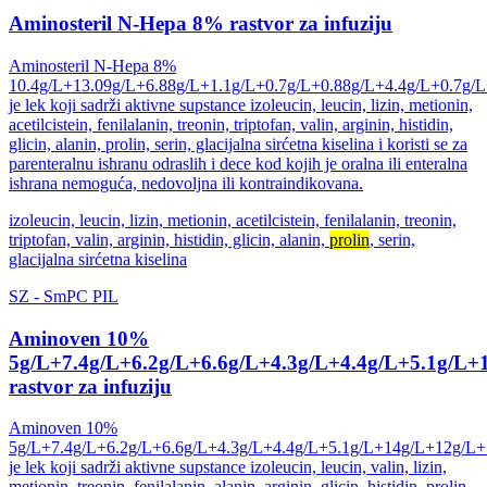
Aminosteril N-Hepa 8% rastvor za infuziju
Aminosteril N-Hepa 8%
10.4g/L+13.09g/L+6.88g/L+1.1g/L+0.7g/L+0.88g/L+4.4g/L+0.7g/
je lek koji sadrži aktivne supstance izoleucin, leucin, lizin, metionin,
acetilcistein, fenilalanin, treonin, triptofan, valin, arginin, histidin,
glicin, alanin, prolin, serin, glacijalna sirćetna kiselina i koristi se za
parenteralnu ishranu odraslih i dece kod kojih je oralna ili enteralna
ishrana nemoguća, nedovoljna ili kontraindikovana.
izoleucin, leucin, lizin, metionin, acetilcistein, fenilalanin, treonin,
triptofan, valin, arginin, histidin, glicin, alanin,
prolin
, serin,
glacijalna sirćetna kiselina
SZ
-
SmPC
PIL
Aminoven 10%
5g/L+7.4g/L+6.2g/L+6.6g/L+4.3g/L+4.4g/L+5.1g/L
rastvor za infuziju
Aminoven 10%
5g/L+7.4g/L+6.2g/L+6.6g/L+4.3g/L+4.4g/L+5.1g/L+14g/L+12g/L+
je lek koji sadrži aktivne supstance izoleucin, leucin, valin, lizin,
metionin, treonin, fenilalanin, alanin, arginin, glicin, histidin, prolin,