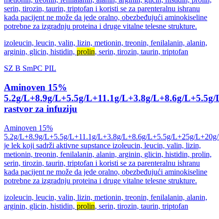
serin, tirozin, taurin, triptofan i koristi se za parenteralnu ishranu
kada pacijent ne može da jede oralno, obezbeđujući aminokiseline
potrebne za izgradnju proteina i druge vitalne telesne strukture.
izoleucin, leucin, valin, lizin, metionin, treonin, fenilalanin, alanin,
arginin, glicin, histidin,
prolin
, serin, tirozin, taurin, triptofan
SZ
B
SmPC
PIL
Aminoven 15%
5.2g/L+8.9g/L+5.5g/L+11.1g/L+3.8g/L+8.6g/L+5.5g
rastvor za infuziju
Aminoven 15%
5.2g/L+8.9g/L+5.5g/L+11.1g/L+3.8g/L+8.6g/L+5.5g/L+25g/L+20g
je lek koji sadrži aktivne supstance izoleucin, leucin, valin, lizin,
metionin, treonin, fenilalanin, alanin, arginin, glicin, histidin, prolin,
serin, tirozin, taurin, triptofan i koristi se za parenteralnu ishranu
kada pacijent ne može da jede oralno, obezbeđujući aminokiseline
potrebne za izgradnju proteina i druge vitalne telesne strukture.
izoleucin, leucin, valin, lizin, metionin, treonin, fenilalanin, alanin,
arginin, glicin, histidin,
prolin
, serin, tirozin, taurin, triptofan