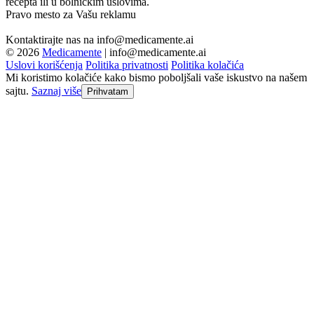
recepta ili u bolnickim uslovima.
Pravo mesto za Vašu reklamu
Kontaktirajte nas na
info@medicamente.ai
© 2026
Medicamente
|
info@medicamente.ai
Uslovi korišćenja
Politika privatnosti
Politika kolačića
Mi koristimo kolačiće kako bismo poboljšali vaše iskustvo na našem
sajtu.
Saznaj više
Prihvatam