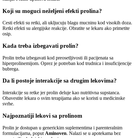
Koji su moguci neželjeni efekti prolina?
Cesti efekti su retki, ali ukljucuju blagu mucninu kod visokih doza.
Retki efekti su alergijske reakcije. Obratite se lekaru ako primetite
osip.
Kada treba izbegavati prolin?
Prolin treba izbegavati kod preosetljivosti ili pacijenata sa
hiperprolinemijom. Oprez je potreban kod trudnica i insuficijencije
bubrega.
Da li postoje interakcije sa drugim lekovima?
Interakcije su retke jer prolin deluje kao nutritivna supstanca.
Obavestite lekara o svim terapijama ako se koristi u medicinske
svrhe.
Najpoznatiji lekovi sa prolinom
Prolin je dostupan u generickim suplementima i parenteralnim
formulacijama, poput
Aminoven
. Nalazi se u apotekama bez