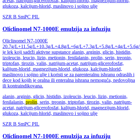
acetat, natrijum-glicerofosfat, kalijum-hlorid, magnezijum-hlorid,
glukoza, kalcijum-hlorid, maslinovo i sojino ulje
SZR
B
SmPC
PIL
Oliclinomel N7-1000E emulzija za infuziju
Oliclinomel N7-1000E
20.7g/L+11.5g/L+10.3g/L+4.8g/L+6g/L+7.3g/L+5.8g/L+4g/L+5.6g
je lek koji sadrži aktivne supstance alanin, arginin, glicin, histidin,
izoleucin, leucin, lizin, metionin, fenilalanin, prolin, serin, treonin,
triptofan, tirozin, valin, natrijum-acetat, natrijum-glicerofosfat,
kalijum-hlorid, magnezijum-hlorid, glukoza, kalcijum-hlorid,
maslinovo i sojino ulje i koristi se za parenteralnu ishranu odraslih i
dece kod kojih je oralna ili enteralna ishrana nemoguća, nedovoljna
ili kontraindikovana.
alanin, arginin, glicin, histidin, izoleucin, leucin, lizin, metionin,
fenilalanin,
prolin
, serin, treonin, triptofan, tirozin, valin, natrijum-
acetat, natrijum-glicerofosfat, kalijum-hlorid, magnezijum-hlorid,
glukoza, kalcijum-hlorid, maslinovo i sojino ulje
SZR
B
SmPC
PIL
Oliclinomel N7-1000E emulzija za infuziju