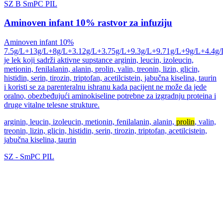
SZ
B
SmPC
PIL
Aminoven infant 10% rastvor za infuziju
Aminoven infant 10%
7.5g/L+13g/L+8g/L+3.12g/L+3.75g/L+9.3g/L+9.71g/L+9g/L+4.4g/
je lek koji sadrži aktivne supstance arginin, leucin, izoleucin,
metionin, fenilalanin, alanin, prolin, valin, treonin, lizin, glicin,
histidin, serin, tirozin, triptofan, acetilcistein, jabučna kiselina, taurin
i koristi se za parenteralnu ishranu kada pacijent ne može da jede
oralno, obezbeđujući aminokiseline potrebne za izgradnju proteina i
druge vitalne telesne strukture.
arginin, leucin, izoleucin, metionin, fenilalanin, alanin,
prolin
, valin,
treonin, lizin, glicin, histidin, serin, tirozin, triptofan, acetilcistein,
jabučna kiselina, taurin
SZ
-
SmPC
PIL