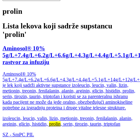
prolin
Lista lekova koji sadrže supstancu
'
prolin
'
Aminosol® 10%
5g/L+7.4g/L+6.2g/L+6.6g/L+4.3g/L+4.4g/L+5.1g/L
rastvor za infuziju
Aminosol® 10%
5g/L+7.4g/L+6.2g/L+6.6g/L+4.3g/L+4.4g/L+5.1g/L+14g/L+12g/L+
je lek koji sadrži aktivne supstance izoleucin, leucin, valin, lizin,
metionin, treonin, fenilalanin, alanin, arginin, glicin, histidin, prolin,
serin, tirozin, taurin, triptofan i koristi se za parenteralnu ishranu
kada pacijent ne može da jede oralno, obezbeđujući aminokiseline
potrebne za izgradnju proteina i druge vitalne telesne strukture.
izoleucin, leucin, valin, lizin, metionin, treonin, fenilalanin, alanin,
arginin, glicin, histidin,
prolin
, serin, tirozin, taurin, triptofan
SZ
-
SmPC
PIL