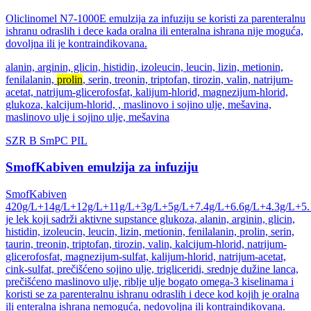
Oliclinomel N7-1000E emulzija za infuziju se koristi za parenteralnu
ishranu odraslih i dece kada oralna ili enteralna ishrana nije moguća,
dovoljna ili je kontraindikovana.
alanin, arginin, glicin, histidin, izoleucin, leucin, lizin, metionin,
fenilalanin,
prolin
, serin, treonin, triptofan, tirozin, valin, natrijum-
acetat, natrijum-glicerofosfat, kalijum-hlorid, magnezijum-hlorid,
glukoza, kalcijum-hlorid, , maslinovo i sojino ulje, mešavina,
maslinovo ulje i sojino ulje, mešavina
SZR
B
SmPC
PIL
SmofKabiven emulzija za infuziju
SmofKabiven
420g/L+14g/L+12g/L+11g/L+3g/L+5g/L+7.4g/L+6.6g/L+4.3g/L+5.
je lek koji sadrži aktivne supstance glukoza, alanin, arginin, glicin,
histidin, izoleucin, leucin, lizin, metionin, fenilalanin, prolin, serin,
taurin, treonin, triptofan, tirozin, valin, kalcijum-hlorid, natrijum-
glicerofosfat, magnezijum-sulfat, kalijum-hlorid, natrijum-acetat,
cink-sulfat, prečišćeno sojino ulje, trigliceridi, srednje dužine lanca,
prečišćeno maslinovo ulje, riblje ulje bogato omega-3 kiselinama i
koristi se za parenteralnu ishranu odraslih i dece kod kojih je oralna
ili enteralna ishrana nemoguća, nedovoljna ili kontraindikovana.