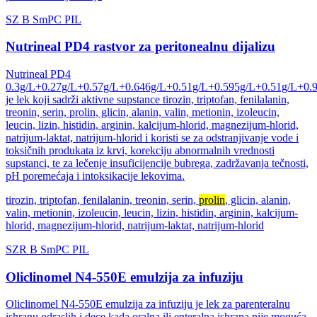
SZ
B
SmPC
PIL
Nutrineal PD4 rastvor za peritonealnu dijalizu
Nutrineal PD4
0.3g/L+0.27g/L+0.57g/L+0.646g/L+0.51g/L+0.595g/L+0.51g/L+0.
je lek koji sadrži aktivne supstance tirozin, triptofan, fenilalanin,
treonin, serin, prolin, glicin, alanin, valin, metionin, izoleucin,
leucin, lizin, histidin, arginin, kalcijum-hlorid, magnezijum-hlorid,
natrijum-laktat, natrijum-hlorid i koristi se za odstranjivanje vode i
toksičnih produkata iz krvi, korekciju abnormalnih vrednosti
supstanci, te za lečenje insuficijencije bubrega, zadržavanja tečnosti,
pH poremećaja i intoksikacije lekovima.
tirozin, triptofan, fenilalanin, treonin, serin,
prolin
, glicin, alanin,
valin, metionin, izoleucin, leucin, lizin, histidin, arginin, kalcijum-
hlorid, magnezijum-hlorid, natrijum-laktat, natrijum-hlorid
SZR
B
SmPC
PIL
Oliclinomel N4-550E emulzija za infuziju
Oliclinomel N4-550E emulzija za infuziju je lek za parenteralnu
ishranu odraslih i dece kada oralna ili enteralna ishrana nije moguća,