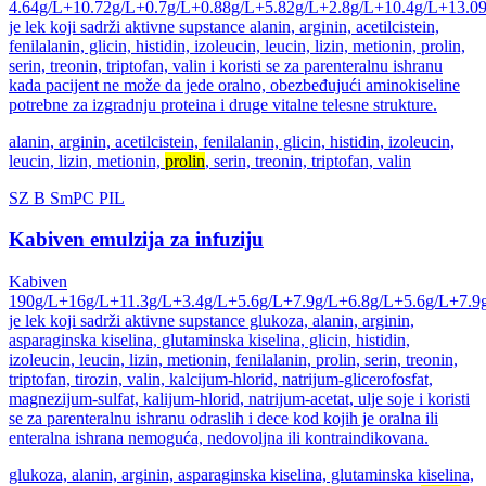
4.64g/L+10.72g/L+0.7g/L+0.88g/L+5.82g/L+2.8g/L+10.4g/L+13.0
je lek koji sadrži aktivne supstance alanin, arginin, acetilcistein,
fenilalanin, glicin, histidin, izoleucin, leucin, lizin, metionin, prolin,
serin, treonin, triptofan, valin i koristi se za parenteralnu ishranu
kada pacijent ne može da jede oralno, obezbeđujući aminokiseline
potrebne za izgradnju proteina i druge vitalne telesne strukture.
alanin, arginin, acetilcistein, fenilalanin, glicin, histidin, izoleucin,
leucin, lizin, metionin,
prolin
, serin, treonin, triptofan, valin
SZ
B
SmPC
PIL
Kabiven emulzija za infuziju
Kabiven
190g/L+16g/L+11.3g/L+3.4g/L+5.6g/L+7.9g/L+6.8g/L+5.6g/L+7.9
je lek koji sadrži aktivne supstance glukoza, alanin, arginin,
asparaginska kiselina, glutaminska kiselina, glicin, histidin,
izoleucin, leucin, lizin, metionin, fenilalanin, prolin, serin, treonin,
triptofan, tirozin, valin, kalcijum-hlorid, natrijum-glicerofosfat,
magnezijum-sulfat, kalijum-hlorid, natrijum-acetat, ulje soje i koristi
se za parenteralnu ishranu odraslih i dece kod kojih je oralna ili
enteralna ishrana nemoguća, nedovoljna ili kontraindikovana.
glukoza, alanin, arginin, asparaginska kiselina, glutaminska kiselina,