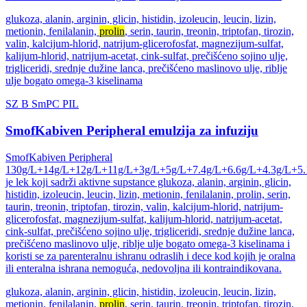
glukoza, alanin, arginin, glicin, histidin, izoleucin, leucin, lizin,
metionin, fenilalanin,
prolin
, serin, taurin, treonin, triptofan, tirozin,
valin, kalcijum-hlorid, natrijum-glicerofosfat, magnezijum-sulfat,
kalijum-hlorid, natrijum-acetat, cink-sulfat, prečišćeno sojino ulje,
trigliceridi, srednje dužine lanca, prečišćeno maslinovo ulje, riblje
ulje bogato omega-3 kiselinama
SZ
B
SmPC
PIL
SmofKabiven Peripheral emulzija za infuziju
SmofKabiven Peripheral
130g/L+14g/L+12g/L+11g/L+3g/L+5g/L+7.4g/L+6.6g/L+4.3g/L+5.
je lek koji sadrži aktivne supstance glukoza, alanin, arginin, glicin,
histidin, izoleucin, leucin, lizin, metionin, fenilalanin, prolin, serin,
taurin, treonin, triptofan, tirozin, valin, kalcijum-hlorid, natrijum-
glicerofosfat, magnezijum-sulfat, kalijum-hlorid, natrijum-acetat,
cink-sulfat, prečišćeno sojino ulje, trigliceridi, srednje dužine lanca,
prečišćeno maslinovo ulje, riblje ulje bogato omega-3 kiselinama i
koristi se za parenteralnu ishranu odraslih i dece kod kojih je oralna
ili enteralna ishrana nemoguća, nedovoljna ili kontraindikovana.
glukoza, alanin, arginin, glicin, histidin, izoleucin, leucin, lizin,
metionin, fenilalanin,
prolin
, serin, taurin, treonin, triptofan, tirozin,