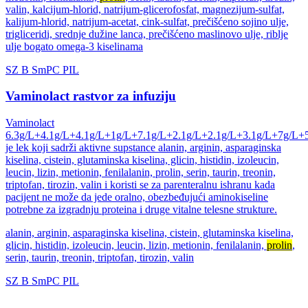
valin, kalcijum-hlorid, natrijum-glicerofosfat, magnezijum-sulfat,
kalijum-hlorid, natrijum-acetat, cink-sulfat, prečišćeno sojino ulje,
trigliceridi, srednje dužine lanca, prečišćeno maslinovo ulje, riblje
ulje bogato omega-3 kiselinama
SZ
B
SmPC
PIL
Vaminolact rastvor za infuziju
Vaminolact
6.3g/L+4.1g/L+4.1g/L+1g/L+7.1g/L+2.1g/L+2.1g/L+3.1g/L+7g/L+
je lek koji sadrži aktivne supstance alanin, arginin, asparaginska
kiselina, cistein, glutaminska kiselina, glicin, histidin, izoleucin,
leucin, lizin, metionin, fenilalanin, prolin, serin, taurin, treonin,
triptofan, tirozin, valin i koristi se za parenteralnu ishranu kada
pacijent ne može da jede oralno, obezbeđujući aminokiseline
potrebne za izgradnju proteina i druge vitalne telesne strukture.
alanin, arginin, asparaginska kiselina, cistein, glutaminska kiselina,
glicin, histidin, izoleucin, leucin, lizin, metionin, fenilalanin,
prolin
,
serin, taurin, treonin, triptofan, tirozin, valin
SZ
B
SmPC
PIL