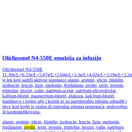
Oliclinomel N4-550E emulzija za infuziju
Oliclinomel N4-550E
11.39g/L+6.33g/L+5.67g/L+2.64g/L+3.3g/L+4.02g/L+3.19g/L+2.2
je lek koji sadrži aktivne supstance alanin, arginin, glicin, histidin,
izoleucin, leucin, lizin, metionin, fenilalanin, prolin, serin, treonin,
triptofan, tirozin, valin, natrijum-acetat, natrijum-glicerofosfat,
kalijum-hlorid, magnezijum-hlorid, glukoza, kalcijum-hlorid,
maslinovo i sojino ulje i koristi se za parenteralnu ishranu odraslih i
dece kod kojih je oralna ili enteralna ishrana nemoguća, nedovoljna
ili kontraindikovana.
alanin, arginin, glicin, histidin, izoleucin, leucin, lizin, metionin,
fenilalanin,
prolin
, serin, treonin, triptofan, tirozin, valin, natrijum-