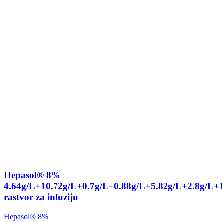
Hepasol® 8%
4.64g/L+10.72g/L+0.7g/L+0.88g/L+5.82g/L+2.8g/L+
rastvor za infuziju
Hepasol® 8%