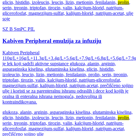
glicin, histidin, izoleucin, leucin, lizin, metionin, fenilalanin,
prolin
,
serin, treonin, triptofan, tirozin, valin, kalcijum-hlorid, natrijum-
glicerofosfat, magnezijum-sulfat, kalijum-hlorid, natrijum-acetat, ulje
soje
SZ
B
SmPC
PIL
Kabiven Peripheral emulzija za infuziju
Kabiven Peripheral
110g/L+16g/L+11.3g/L+3.4g/L+5.6g/L+7.9g/L+6.8g/L+5.6g/L+7.9
je lek koji sadrži aktivne supstance glukoza, alanin, arginin,
asparaginska kiselina, glutaminska kiselina, glicin, histidin,
izoleucin, leucin, lizin, metionin, fenilalanin, prolin, serin, treonin,
triptofan, tirozin, valin, kalcijum-hlorid, natrijum-glicerofosfat,
magnezijum-sulfat, kalijum-hlorid, natrijum-acetat, prečišćeno sojino
ulje i koristi se za parenteralnu ishranu odraslih i dece kod kojih je
oralna ili enteralna ishrana nemoguća, nedovoljna ili
kontraindikovana.
glukoza, alanin, arginin, asparaginska kiselina, glutaminska kiselina,
glicin, histidin, izoleucin, leucin, lizin, metionin, fenilalanin,
prolin
,
serin, treonin, triptofan, tirozin, valin, kalcijum-hlorid, natrijum-
glicerofosfat, magnezijum-sulfat, kalijum-hlorid, natrijum-acetat,
prečišćeno sojino ulje