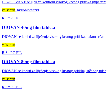
CO-DIOVAN® je lijek za kontrolu visokog krvnog pritiska (hipertenzije
valsartan
, hidrohlortiazid
R
SmPC
PIL
DIOVAN 40mg film tableta
DIOVAN se koristi za liječenje visokog krvnog pritiska, nakon srčanog 
valsartan
R
SmPC
PIL
DIOVAN 80mg film tableta
DIOVAN se koristi za liječenje visokog krvnog pritiska, srčanog udara 
valsartan
R
SmPC
PIL