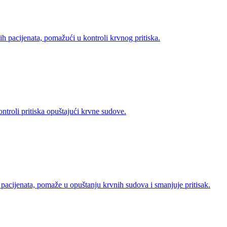
h pacijenata, pomažući u kontroli krvnog pritiska.
troli pritiska opuštajući krvne sudove.
pacijenata, pomaže u opuštanju krvnih sudova i smanjuje pritisak.