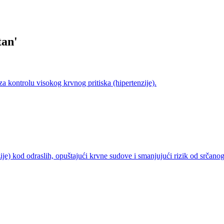
tan
'
za kontrolu visokog krvnog pritiska (hipertenzije).
 kod odraslih, opuštajući krvne sudove i smanjujući rizik od srčanog