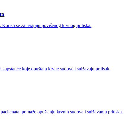
ta
risti se za terapiju povišenog krvnog pritiska.
supstance koje opuštaju krvne sudove i snižavaju pritisak.
pacijenata, pomaže opuštanju krvnih sudova i snižavanju pritiska.