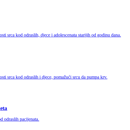
sti srca kod odraslih, djece i adolescenata starijih od godinu dana.
osti srca kod odraslih i djece, pomažući srcu da pumpa krv.
eta
 odraslih pacijenata.