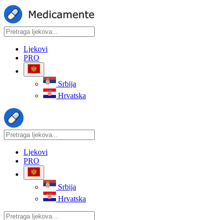
Ljekovi
PRO
Srbija
Hrvatska
Ljekovi
PRO
Srbija
Hrvatska