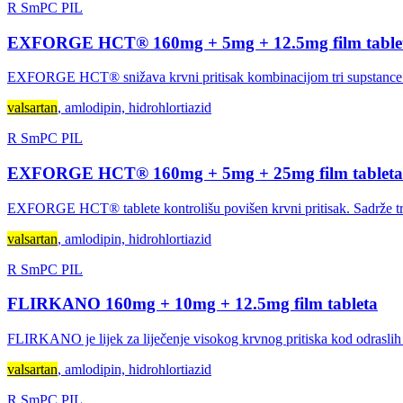
R
SmPC
PIL
EXFORGE HCT® 160mg + 5mg + 12.5mg film table
EXFORGE HCT® snižava krvni pritisak kombinacijom tri supstance. Ko
valsartan
, amlodipin, hidrohlortiazid
R
SmPC
PIL
EXFORGE HCT® 160mg + 5mg + 25mg film tableta
EXFORGE HCT® tablete kontrolišu povišen krvni pritisak. Sadrže tri 
valsartan
, amlodipin, hidrohlortiazid
R
SmPC
PIL
FLIRKANO 160mg + 10mg + 12.5mg film tableta
FLIRKANO je lijek za liječenje visokog krvnog pritiska kod odraslih 
valsartan
, amlodipin, hidrohlortiazid
R
SmPC
PIL