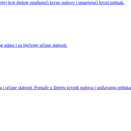
) koji djeluje opuštajući krvne sudove i smanjujući krvni pritisak.
udara i za liječenje srčane slabosti.
i srčane slabosti. Pomaže u širenju krvnih sudova i snižavanju pritiska