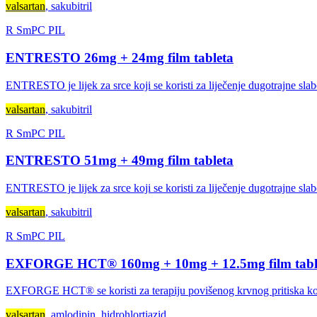
valsartan
, sakubitril
R
SmPC
PIL
ENTRESTO 26mg + 24mg film tableta
ENTRESTO je lijek za srce koji se koristi za liječenje dugotrajne slabo
valsartan
, sakubitril
R
SmPC
PIL
ENTRESTO 51mg + 49mg film tableta
ENTRESTO je lijek za srce koji se koristi za liječenje dugotrajne slab
valsartan
, sakubitril
R
SmPC
PIL
EXFORGE HCT® 160mg + 10mg + 12.5mg film tabl
EXFORGE HCT® se koristi za terapiju povišenog krvnog pritiska kod
valsartan
, amlodipin, hidrohlortiazid