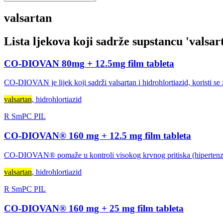
valsartan
Lista ljekova koji sadrže supstancu '
valsar
CO-DIOVAN 80mg + 12.5mg film tableta
CO-DIOVAN je lijek koji sadrži valsartan i hidrohlortiazid, koristi se 
valsartan
, hidrohlortiazid
R
SmPC
PIL
CO-DIOVAN® 160 mg + 12.5 mg film tableta
CO-DIOVAN® pomaže u kontroli visokog krvnog pritiska (hipertenzije)
valsartan
, hidrohlortiazid
R
SmPC
PIL
CO-DIOVAN® 160 mg + 25 mg film tableta