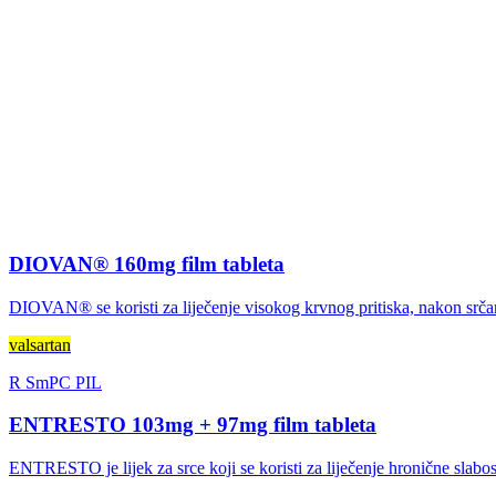
DIOVAN® 160mg film tableta
DIOVAN® se koristi za liječenje visokog krvnog pritiska, nakon srča
valsartan
R
SmPC
PIL
ENTRESTO 103mg + 97mg film tableta
ENTRESTO je lijek za srce koji se koristi za liječenje hronične slabost