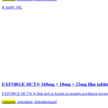
R
SmPC
PIL
EXFORGE HCT® 160mg + 10mg + 25mg film tablet
EXFORGE HCT® je lijek koji se koristi za terapiju povišenog krvnog p
valsartan
, amlodipin, hidrohlortiazid