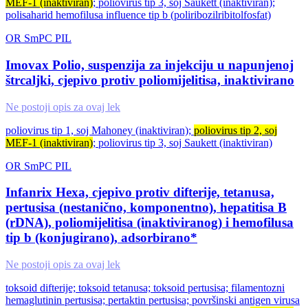
MEF-1 (inaktiviran)
; poliovirus tip 3, soj Saukett (inaktiviran);
polisaharid hemofilusa influence tip b (poliribozilribitolfosfat)
OR
SmPC
PIL
Imovax Polio, suspenzija za injekciju u napunjenoj
štrcaljki, cjepivo protiv poliomijelitisa, inaktivirano
Ne postoji opis za ovaj lek
poliovirus tip 1, soj Mahoney (inaktiviran);
poliovirus tip 2, soj
MEF-1 (inaktiviran)
; poliovirus tip 3, soj Saukett (inaktiviran)
OR
SmPC
PIL
Infanrix Hexa, cjepivo protiv difterije, tetanusa,
pertusisa (nestanično, komponentno), hepatitisa B
(rDNA), poliomijelitisa (inaktiviranog) i hemofilusa
tip b (konjugirano), adsorbirano*
Ne postoji opis za ovaj lek
toksoid difterije; toksoid tetanusa; toksoid pertusisa; filamentozni
hemaglutinin pertusisa; pertaktin pertusisa; površinski antigen virusa