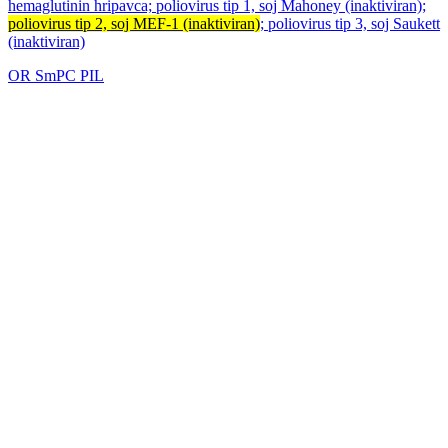
hemaglutinin hripavca; poliovirus tip 1, soj Mahoney (inaktiviran);
poliovirus tip 2, soj MEF-1 (inaktiviran)
; poliovirus tip 3, soj Saukett
(inaktiviran)
OR
SmPC
PIL