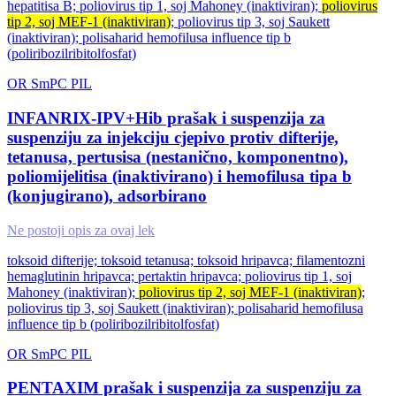
hepatitisa B; poliovirus tip 1, soj Mahoney (inaktiviran);
poliovirus
tip 2, soj MEF-1 (inaktiviran)
; poliovirus tip 3, soj Saukett
(inaktiviran); polisaharid hemofilusa influence tip b
(poliribozilribitolfosfat)
OR
SmPC
PIL
INFANRIX-IPV+Hib prašak i suspenzija za
suspenziju za injekciju cjepivo protiv difterije,
tetanusa, pertusisa (nestanično, komponentno),
poliomijelitisa (inaktivirano) i hemofilusa tipa b
(konjugirano), adsorbirano
Ne postoji opis za ovaj lek
toksoid difterije; toksoid tetanusa; toksoid hripavca; filamentozni
hemaglutinin hripavca; pertaktin hripavca; poliovirus tip 1, soj
Mahoney (inaktiviran);
poliovirus tip 2, soj MEF-1 (inaktiviran)
;
poliovirus tip 3, soj Saukett (inaktiviran); polisaharid hemofilusa
influence tip b (poliribozilribitolfosfat)
OR
SmPC
PIL
PENTAXIM prašak i suspenzija za suspenziju za