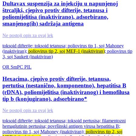
Dultavax suspenzija za injekciju u napunjenoj
štrcaljki, cjepivo protiv difterije, tetanusa i
poliomijelitisa (inaktivirano), adsorbirano,
smanjenog(ih) sadržaja antigena
Ne postoji opis za ovaj lek
toksoid difterije; toksoid tetanusa; poliovirus tip 1, soj Mahoney
(inaktiviran);
poliovirus tip 2, soj MEF-1 (inaktiviran)
; poliovirus tip
3, soj Saukett (inaktiviran)
OR
SmPC
PIL
Hexacima, cjepivo protiv difterije, tetanusa,
pertutisa (nestanično, komponentno), hepatitisa B
(rDNA), poliomijelitisa (inaktiviranog) i hemofilusa
tip b (konjugirano), adsorbirano*
Ne postoji opis za ovaj lek
toksoid difterije; toksoid tetanusa; toksoid pertusisa; filamentozni
hemaglutinin pertusisa; površinski antigen virusa hepatitisa B;
poliovirus tip 1, soj Mahoney (inaktiviran);
poliovirus tip 2, soj