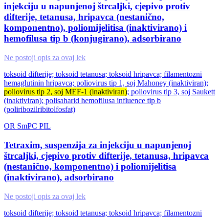
injekciju u napunjenoj štrcaljki, cjepivo protiv
difterije, tetanusa, hripavca (nestanično,
komponentno), poliomijelitisa (inaktivirano) i
hemofilusa tip b (konjugirano), adsorbirano
Ne postoji opis za ovaj lek
toksoid difterije; toksoid tetanusa; toksoid hripavca; filamentozni
hemaglutinin hripavca; poliovirus tip 1, soj Mahoney (inaktiviran);
poliovirus tip 2, soj MEF-1 (inaktiviran)
; poliovirus tip 3, soj Saukett
(inaktiviran); polisaharid hemofilusa influence tip b
(poliribozilribitolfosfat)
OR
SmPC
PIL
Tetraxim, suspenzija za injekciju u napunjenoj
štrcaljki, cjepivo protiv difterije, tetanusa, hripavca
(nestanično, komponentno) i poliomijelitisa
(inaktivirano), adsorbirano
Ne postoji opis za ovaj lek
toksoid difterije; toksoid tetanusa; toksoid hripavca; filamentozni