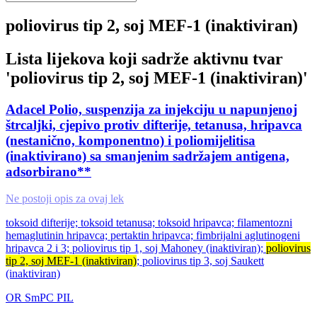
poliovirus tip 2, soj MEF-1 (inaktiviran)
Lista lijekova koji sadrže aktivnu tvar
'
poliovirus tip 2, soj MEF-1 (inaktiviran)
'
Adacel Polio, suspenzija za injekciju u napunjenoj
štrcaljki, cjepivo protiv difterije, tetanusa, hripavca
(nestanično, komponentno) i poliomijelitisa
(inaktivirano) sa smanjenim sadržajem antigena,
adsorbirano**
Ne postoji opis za ovaj lek
toksoid difterije; toksoid tetanusa; toksoid hripavca; filamentozni
hemaglutinin hripavca; pertaktin hripavca; fimbrijalni aglutinogeni
hripavca 2 i 3; poliovirus tip 1, soj Mahoney (inaktiviran);
poliovirus
tip 2, soj MEF-1 (inaktiviran)
; poliovirus tip 3, soj Saukett
(inaktiviran)
OR
SmPC
PIL