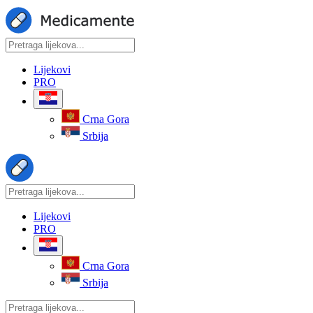
Lijekovi
PRO
Crna Gora
Srbija
Lijekovi
PRO
Crna Gora
Srbija