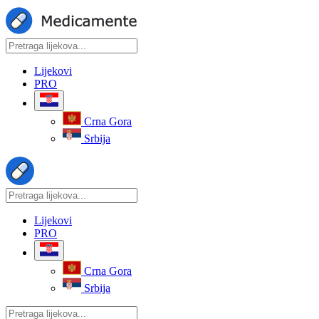
Lijekovi
PRO
Crna Gora
Srbija
Lijekovi
PRO
Crna Gora
Srbija