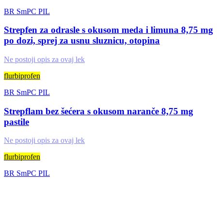
BR
SmPC
PIL
Strepfen za odrasle s okusom meda i limuna 8,75 mg
po dozi, sprej za usnu sluznicu, otopina
Ne postoji opis za ovaj lek
flurbiprofen
BR
SmPC
PIL
Strepflam bez šećera s okusom naranče 8,75 mg
pastile
Ne postoji opis za ovaj lek
flurbiprofen
BR
SmPC
PIL