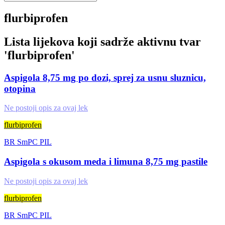
flurbiprofen
Lista lijekova koji sadrže aktivnu tvar
'
flurbiprofen
'
Aspigola 8,75 mg po dozi, sprej za usnu sluznicu,
otopina
Ne postoji opis za ovaj lek
flurbiprofen
BR
SmPC
PIL
Aspigola s okusom meda i limuna 8,75 mg pastile
Ne postoji opis za ovaj lek
flurbiprofen
BR
SmPC
PIL