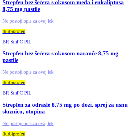
Strepfen bez šećera s okusom meda i eukaliptusa
8,75 mg pastile
Ne postoji opis za ovaj lek
flurbiprofen
BR
SmPC
PIL
Strepfen bez šećera s okusom naranče 8,75 mg
pastile
Ne postoji opis za ovaj lek
flurbiprofen
BR
SmPC
PIL
Strepfen za odrasle 8,75 mg po dozi, sprej za usnu
sluznicu, otopina
Ne postoji opis za ovaj lek
flurbiprofen