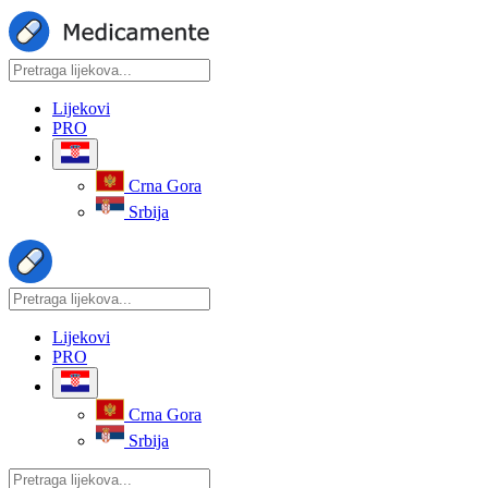
Lijekovi
PRO
Crna Gora
Srbija
Lijekovi
PRO
Crna Gora
Srbija