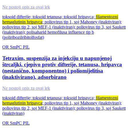
Ne postoji opis za ovaj lek
toksoid difterije; toksoid tetanusa; toksoid hripavca;
filamentozni
hemaglutinin hripavca
; poliovirus tip 1, soj Mahoney (inaktiviran);
poliovirus tip 2, soj MEF-1 (inaktiviran); poliovirus tip 3, soj Saukett
(inaktiviran); polisaharid hemofilusa influence tip b
(poliribozilribitolfosfat)
OR
SmPC
PIL
Tetraxim, suspenzija za injekciju u napunjenoj
štrcaljki, cjepivo protiv difterije, tetanusa, hripavca
(nestanično, komponentno) i poliomijelitisa
(inaktivirano), adsorbirano
Ne postoji opis za ovaj lek
toksoid difterije; toksoid tetanusa; toksoid hripavca;
filamentozni
hemaglutinin hripavca
; poliovirus tip 1, soj Mahoney (inaktiviran);
poliovirus tip 2, soj MEF-1 (inaktiviran); poliovirus tip 3, soj Saukett
(inaktiviran)
OR
SmPC
PIL