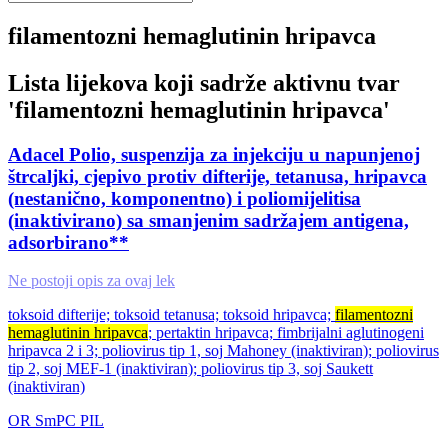
filamentozni hemaglutinin hripavca
Lista lijekova koji sadrže aktivnu tvar
'
filamentozni hemaglutinin hripavca
'
Adacel Polio, suspenzija za injekciju u napunjenoj
štrcaljki, cjepivo protiv difterije, tetanusa, hripavca
(nestanično, komponentno) i poliomijelitisa
(inaktivirano) sa smanjenim sadržajem antigena,
adsorbirano**
Ne postoji opis za ovaj lek
toksoid difterije; toksoid tetanusa; toksoid hripavca;
filamentozni
hemaglutinin hripavca
; pertaktin hripavca; fimbrijalni aglutinogeni
hripavca 2 i 3; poliovirus tip 1, soj Mahoney (inaktiviran); poliovirus
tip 2, soj MEF-1 (inaktiviran); poliovirus tip 3, soj Saukett
(inaktiviran)
OR
SmPC
PIL