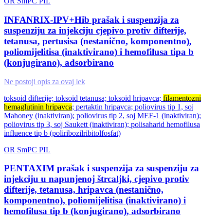
OR
SmPC
PIL
INFANRIX-IPV+Hib prašak i suspenzija za
suspenziju za injekciju cjepivo protiv difterije,
tetanusa, pertusisa (nestanično, komponentno),
poliomijelitisa (inaktivirano) i hemofilusa tipa b
(konjugirano), adsorbirano
Ne postoji opis za ovaj lek
toksoid difterije; toksoid tetanusa; toksoid hripavca;
filamentozni
hemaglutinin hripavca
; pertaktin hripavca; poliovirus tip 1, soj
Mahoney (inaktiviran); poliovirus tip 2, soj MEF-1 (inaktiviran);
poliovirus tip 3, soj Saukett (inaktiviran); polisaharid hemofilusa
influence tip b (poliribozilribitolfosfat)
OR
SmPC
PIL
PENTAXIM prašak i suspenzija za suspenziju za
injekciju u napunjenoj štrcaljki, cjepivo protiv
difterije, tetanusa, hripavca (nestanično,
komponentno), poliomijelitisa (inaktivirano) i
hemofilusa tip b (konjugirano), adsorbirano