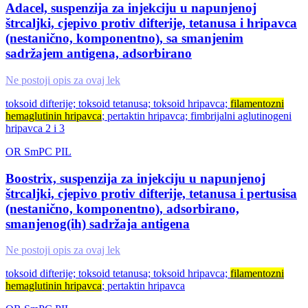
Adacel, suspenzija za injekciju u napunjenoj
štrcaljki, cjepivo protiv difterije, tetanusa i hripavca
(nestanično, komponentno), sa smanjenim
sadržajem antigena, adsorbirano
Ne postoji opis za ovaj lek
toksoid difterije; toksoid tetanusa; toksoid hripavca;
filamentozni
hemaglutinin hripavca
; pertaktin hripavca; fimbrijalni aglutinogeni
hripavca 2 i 3
OR
SmPC
PIL
Boostrix, suspenzija za injekciju u napunjenoj
štrcaljki, cjepivo protiv difterije, tetanusa i pertusisa
(nestanično, komponentno), adsorbirano,
smanjenog(ih) sadržaja antigena
Ne postoji opis za ovaj lek
toksoid difterije; toksoid tetanusa; toksoid hripavca;
filamentozni
hemaglutinin hripavca
; pertaktin hripavca