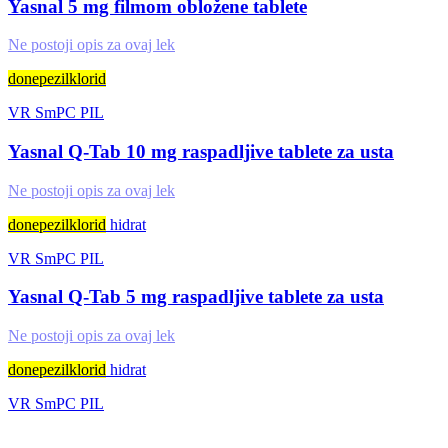
Yasnal 5 mg filmom obložene tablete
Ne postoji opis za ovaj lek
donepezilklorid
VR
SmPC
PIL
Yasnal Q-Tab 10 mg raspadljive tablete za usta
Ne postoji opis za ovaj lek
donepezilklorid
hidrat
VR
SmPC
PIL
Yasnal Q-Tab 5 mg raspadljive tablete za usta
Ne postoji opis za ovaj lek
donepezilklorid
hidrat
VR
SmPC
PIL