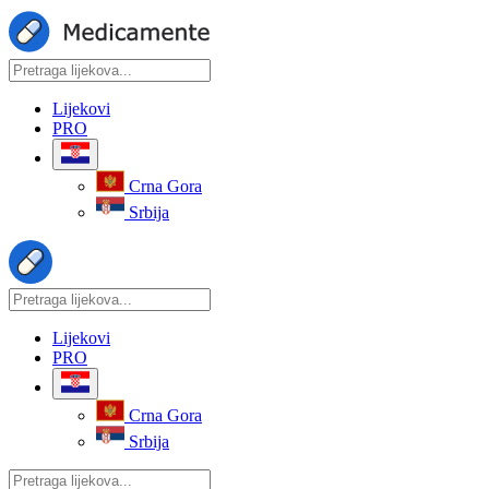
Lijekovi
PRO
Crna Gora
Srbija
Lijekovi
PRO
Crna Gora
Srbija