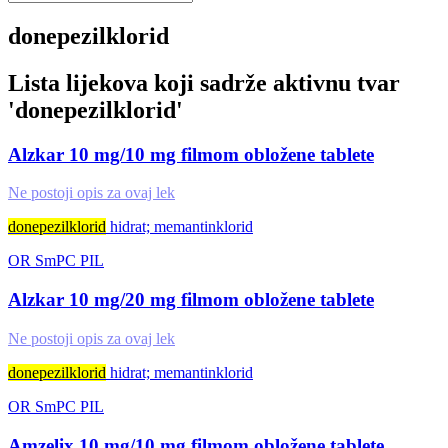
donepezilklorid
Lista lijekova koji sadrže aktivnu tvar
'
donepezilklorid
'
Alzkar 10 mg/10 mg filmom obložene tablete
Ne postoji opis za ovaj lek
donepezilklorid
hidrat; memantinklorid
OR
SmPC
PIL
Alzkar 10 mg/20 mg filmom obložene tablete
Ne postoji opis za ovaj lek
donepezilklorid
hidrat; memantinklorid
OR
SmPC
PIL
Amzelix 10 mg/10 mg filmom obložene tablete