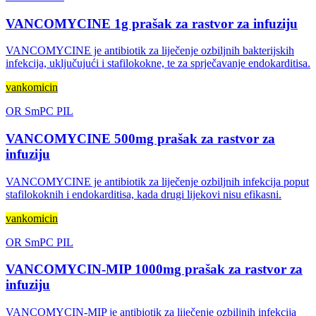
VANCOMYCINE 1g prašak za rastvor za infuziju
VANCOMYCINE je antibiotik za liječenje ozbiljnih bakterijskih
infekcija, uključujući i stafilokokne, te za sprječavanje endokarditisa.
vankomicin
OR
SmPC
PIL
VANCOMYCINE 500mg prašak za rastvor za
infuziju
VANCOMYCINE je antibiotik za liječenje ozbiljnih infekcija poput
stafilokoknih i endokarditisa, kada drugi lijekovi nisu efikasni.
vankomicin
OR
SmPC
PIL
VANCOMYCIN-MIP 1000mg prašak za rastvor za
infuziju
VANCOMYCIN-MIP je antibiotik za liječenje ozbiljnih infekcija