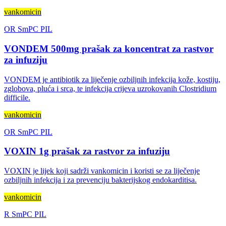
vankomicin
OR
SmPC
PIL
VONDEM 500mg prašak za koncentrat za rastvor
za infuziju
VONDEM je antibiotik za liječenje ozbiljnih infekcija kože, kostiju,
zglobova, pluća i srca, te infekcija crijeva uzrokovanih Clostridium
difficile.
vankomicin
OR
SmPC
PIL
VOXIN 1g prašak za rastvor za infuziju
VOXIN je lijek koji sadrži vankomicin i koristi se za liječenje
ozbiljnih infekcija i za prevenciju bakterijskog endokarditisa.
vankomicin
R
SmPC
PIL