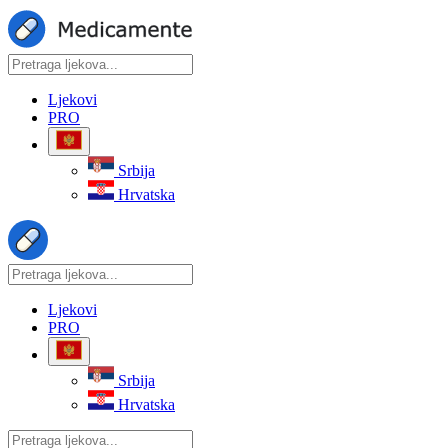
Ljekovi
PRO
Srbija
Hrvatska
Ljekovi
PRO
Srbija
Hrvatska