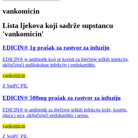
vankomicin
Lista ljekova koji sadrže supstancu
'
vankomicin
'
EDICIN® 1g prašak za rastvor za infuziju
EDICIN® je antibiotik koji se koristi za liječenje teških infekcija,
uključujući stafilokokne infekcije i endokarditis.
vankomicin
Z
SmPC
PIL
EDICIN® 500mg prašak za rastvor za infuziju
EDICIN® je antibiotik za liječenje teških infekcija kože, kostiju,
pluća i srca, uključujući endokarditis i sepsu.
vankomicin
Z
SmPC
PIL