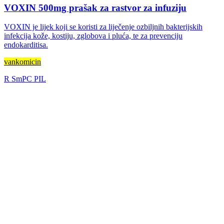
VOXIN 500mg prašak za rastvor za infuziju
VOXIN je lijek koji se koristi za liječenje ozbiljnih bakterijskih
infekcija kože, kostiju, zglobova i pluća, te za prevenciju
endokarditisa.
vankomicin
R
SmPC
PIL