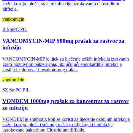
kože, kostiju, pluća, srca, te infekcija uzrokovanih Clostridium
difficile.
vankomicin
R
SmPC
PIL
VANCOMYCIN-MIP 500mg prašak za rastvor za
infuziju
VANCOMYCIN-MIP je lijek za liječenje teških infekcija izazvanih
gram-pozitivnim bakterijama, uključujući endokarditis, infekcije
kostiju i zglobova, i respiratornog trakta.
vankomicin
SZ
SmPC
PIL
VONDEM 1000mg prašak za koncentrat za rastvor
za infuziju
VONDEM je antibiotik koji se koristi za liječenje ozbiljnih infekcija
kože, kostiju, pluća i srčanog mišića, uključujući i infekcije
uzrokovane bakterijom Clostridium difficile.