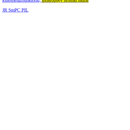
ksilometazolinklorid;
ipratropijev bromid hidrat
JR
SmPC
PIL