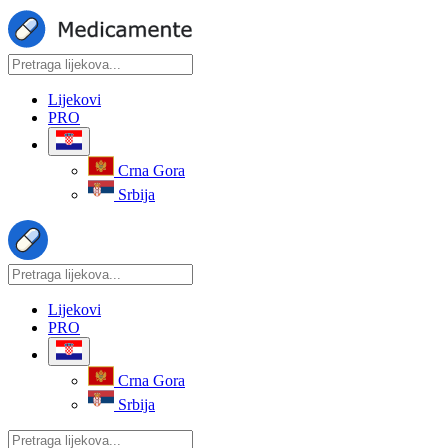
Lijekovi
PRO
Crna Gora
Srbija
Lijekovi
PRO
Crna Gora
Srbija