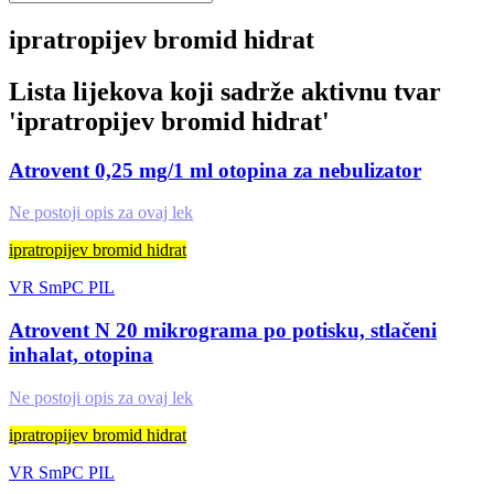
ipratropijev bromid hidrat
Lista lijekova koji sadrže aktivnu tvar
'
ipratropijev bromid hidrat
'
Atrovent 0,25 mg/1 ml otopina za nebulizator
Ne postoji opis za ovaj lek
ipratropijev bromid hidrat
VR
SmPC
PIL
Atrovent N 20 mikrograma po potisku, stlačeni
inhalat, otopina
Ne postoji opis za ovaj lek
ipratropijev bromid hidrat
VR
SmPC
PIL