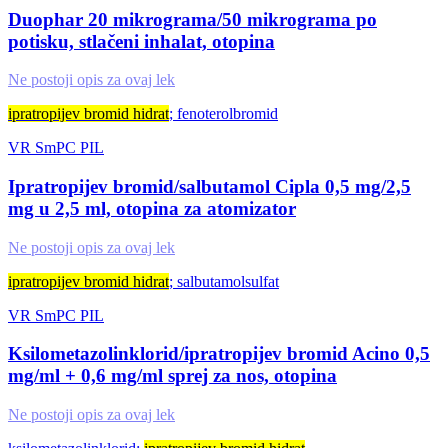
Duophar 20 mikrograma/50 mikrograma po
potisku, stlačeni inhalat, otopina
Ne postoji opis za ovaj lek
ipratropijev bromid hidrat
; fenoterolbromid
VR
SmPC
PIL
Ipratropijev bromid/salbutamol Cipla 0,5 mg/2,5
mg u 2,5 ml, otopina za atomizator
Ne postoji opis za ovaj lek
ipratropijev bromid hidrat
; salbutamolsulfat
VR
SmPC
PIL
Ksilometazolinklorid/ipratropijev bromid Acino 0,5
mg/ml + 0,6 mg/ml sprej za nos, otopina
Ne postoji opis za ovaj lek