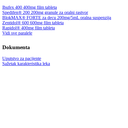
Ibufex 400 400mg film tableta
Spedifen® 200 200mg granule za oralni rastvor
BlokMAX® FORTE za decu 200mg/5mL oralna suspenzija
Zentidol® 600 600mg film tableta
Rapidol® 400mg film tableta
Vidi sve paralele
Dokumenta
Uputstvo za pacijente
Sažetak karakteristika leka