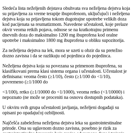
Sledeća lista neželjenih dejstava obuhvata sva neželjena dejstva koja
su prijavljena za vreme terapije ibuprofenom, uključujući i neželjena
dejstva koja su prijavljena tokom dugotrajne upotrebe velikih doza
kod pacijenata sa reumatizmom. Navedene učestalosti, koje prelaze
okvir veoma retkih pojava, odnose se na kratkotrajnu primenu
dnevnih doza do maksimalno 1200 mg ibuprofena kod oralne
upotrebe i maksimalno 1800 mg ibuprofena u obliku supozitorija.
Za neželjena dejstva na lek, mora se uzeti u obzir da su pretežno
dozno zavisna i da se razlikuju od pojedinca do pojedinca.
Neželjena dejstva koja su povezana sa primenom ibuprofena, su
klasifikovani prema klasi sistema organa i učestalosti. Učestalost je
definisana: veoma često (≥1/10), često (≥1/100 do <1/10),
povremeno (≥1/1000 do
<1/100), retko (≥1/10000 do <1/1000), veoma retko (<1/10000) i
nepoznato (ne može se proceniti na osnovu dostupnih podataka).
U okviru svih grupa učestalosti javljanja, neželjeni događaji su
opisani po opadajućoj ozbiljnosti.
Najčešća zabeležena neželjena dejstva leka su gastrointestinalne
prirode. Ona su uglavnom dozno zavisna, posebno je rizik za