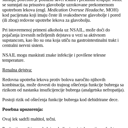
se sumnjati na prisustvo glavobolje uzrokovane prekomernom
upotrebom lekova (engl.
Medication Overuse Headache
, MOH)
kod pacijenata koji imaju česte ili svakodnevne glavobolje i pored
(ili zbog) redovne upotrebe lekova za glavobolju.
Pri istovremenoj primeni alkohola uz NSAIL, može doći do
pojačanja izvesnih neželjenih dejstava u vezi sa aktivnom
supstancom, kao što su ona koja utiču na gastrointestinalni trakt i
centralni nervni sistem.
NSAIL mogu maskirati znake infekcije i povišene telesne
temperature.
Renalna dejstva:
Redovna upotreba lekova protiv bolova naročito njihovih
kombinacija, može dovesti do trajnog oštećenja funkcije bubrega sa
rizikom od nastanka insuficijencije bubrega (analgetska nefropatija).
Postoji rizik od oštećenja funkcije bubrega kod dehidrirane dece.
Posebna upozorenja:
Ovaj lek sadrži maltitol, tečni.