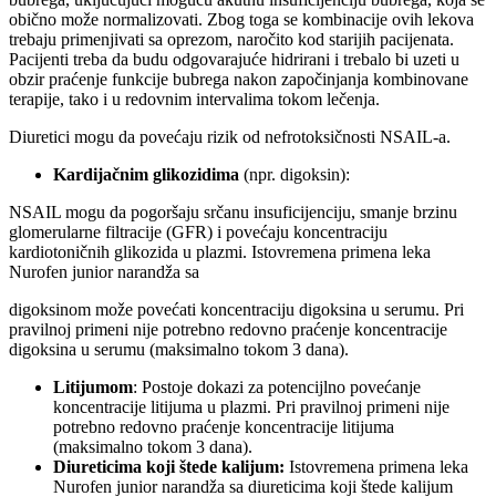
obično može normalizovati. Zbog toga se kombinacije ovih lekova
trebaju primenjivati sa oprezom, naročito kod starijih pacijenata.
Pacijenti treba da budu odgovarajuće hidrirani i trebalo bi uzeti u
obzir praćenje funkcije bubrega nakon započinjanja kombinovane
terapije, tako i u redovnim intervalima tokom lečenja.
Diuretici mogu da povećaju rizik od nefrotoksičnosti NSAIL-a.
Kardijačnim glikozidima
(npr. digoksin):
NSAIL mogu da pogoršaju srčanu insuficijenciju, smanje brzinu
glomerularne filtracije (GFR) i povećaju koncentraciju
kardiotoničnih glikozida u plazmi. Istovremena primena leka
Nurofen junior narandža sa
digoksinom može povećati koncentraciju digoksina u serumu. Pri
pravilnoj primeni nije potrebno redovno praćenje koncentracije
digoksina u serumu (maksimalno tokom 3 dana).
Litijumom
: Postoje dokazi za potencijlno povećanje
koncentracije litijuma u plazmi. Pri pravilnoj primeni nije
potrebno redovno praćenje koncentracije litijuma
(maksimalno tokom 3 dana).
Diureticima koji štede kalijum:
Istovremena primena leka
Nurofen junior narandža sa diureticima koji štede kalijum