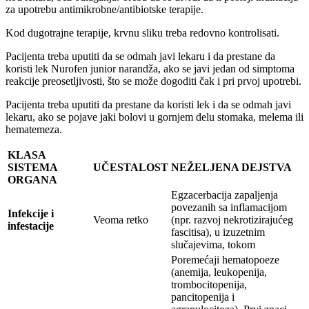
za upotrebu antimikrobne/antibiotske terapije.
Kod dugotrajne terapije, krvnu sliku treba redovno kontrolisati.
Pacijenta treba uputiti da se odmah javi lekaru i da prestane da
koristi lek Nurofen junior narandža, ako se javi jedan od simptoma
reakcije preosetljivosti, što se može dogoditi čak i pri prvoj upotrebi.
Pacijenta treba uputiti da prestane da koristi lek i da se odmah javi
lekaru, ako se pojave jaki bolovi u gornjem delu stomaka, melema ili
hematemeza.
KLASA
SISTEMA
UČESTALOST
NEŽELJENA DEJSTVA
ORGANA
Egzacerbacija zapaljenja
povezanih sa inflamacijom
Infekcije i
Veoma retko
(npr. razvoj nekrotizirajućeg
infestacije
fascitisa), u izuzetnim
slučajevima, tokom
Poremećaji hematopoeze
(anemija, leukopenija,
trombocitopenija,
pancitopenija i