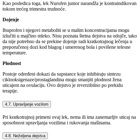
Kao posledica toga, lek Nurofen junior narandža je kontraindikovan
tokom trećeg trimestra trudnoće.
Dojenje
Ibuprofen i njegovi metaboliti se u malim koncentracijama mogu
izlučiti u majčino mleko. Nisu poznata štetna dejstva na odojče, tako
da nije potrebno da se prekine dojenje radi kratkotrajnog lečenja u
preporučenoj dozi kod blagog i umerenog bola i povišene telesne
temperature.
Plodnost
Postoje određeni dokazi da supstance koje inhibiraju sintezu
ciklooksigenaze/prostaglandina mogu smanjiti plodnost žena
uticajem na ovulaciju. Ovo dejstvo je reverzibilno po prekidu
terapije.
4.7. Upravljanje vozilom
Pri kratkotrajnoj primeni ovaj lek, nema ili ima zanemarljiv uticaj na
sposobnost upravljanja vozilima i rukovanja mašinama.
4.8. Neželjena dejstva