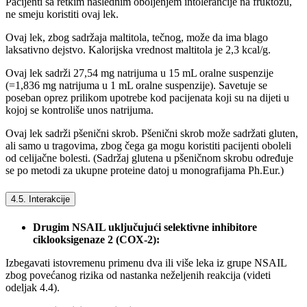
Pacijenti sa retkim naslednim oboljenjem intolerancije na fruktozu,
ne smeju koristiti ovaj lek.
Ovaj lek, zbog sadržaja maltitola, tečnog, može da ima blago
laksativno dejstvo. Kalorijska vrednost maltitola je 2,3 kcal/g.
Ovaj lek sadrži 27,54 mg natrijuma u 15 mL oralne suspenzije
(=1,836 mg natrijuma u 1 mL oralne suspenzije). Savetuje se
poseban oprez prilikom upotrebe kod pacijenata koji su na dijeti u
kojoj se kontroliše unos natrijuma.
Ovaj lek sadrži pšenični skrob. Pšenični skrob može sadržati gluten,
ali samo u tragovima, zbog čega ga mogu koristiti pacijenti oboleli
od celijačne bolesti. (Sadržaj glutena u pšeničnom skrobu određuje
se po metodi za ukupne proteine datoj u monografijama Ph.Eur.)
4.5. Interakcije
Drugim NSAIL uključujući selektivne inhibitore
ciklooksigenaze 2 (COX-2):
Izbegavati istovremenu primenu dva ili više leka iz grupe NSAIL
zbog povećanog rizika od nastanka neželjenih reakcija (videti
odeljak 4.4).