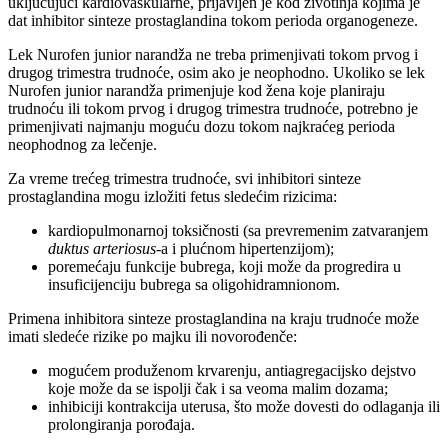
uključujući kardiovaskularne, prijavljen je kod životinja kojima je
dat inhibitor sinteze prostaglandina tokom perioda organogeneze.
Lek Nurofen junior narandža ne treba primenjivati tokom prvog i
drugog trimestra trudnoće, osim ako je neophodno. Ukoliko se lek
Nurofen junior narandža primenjuje kod žena koje planiraju
trudnoću ili tokom prvog i drugog trimestra trudnoće, potrebno je
primenjivati najmanju moguću dozu tokom najkraćeg perioda
neophodnog za lečenje.
Za vreme trećeg trimestra trudnoće, svi inhibitori sinteze
prostaglandina mogu izložiti fetus sledećim rizicima:
kardiopulmonarnoj toksičnosti (sa prevremenim zatvaranjem
duktus arteriosus
-a i plućnom hipertenzijom);
poremećaju funkcije bubrega, koji može da progredira u
insuficijenciju bubrega sa oligohidramnionom.
Primena inhibitora sinteze prostaglandina na kraju trudnoće može
imati sledeće rizike po majku ili novorođenče:
mogućem produženom krvarenju, antiagregacijsko dejstvo
koje može da se ispolji čak i sa veoma malim dozama;
inhibiciji kontrakcija uterusa, što može dovesti do odlaganja ili
prolongiranja porođaja.