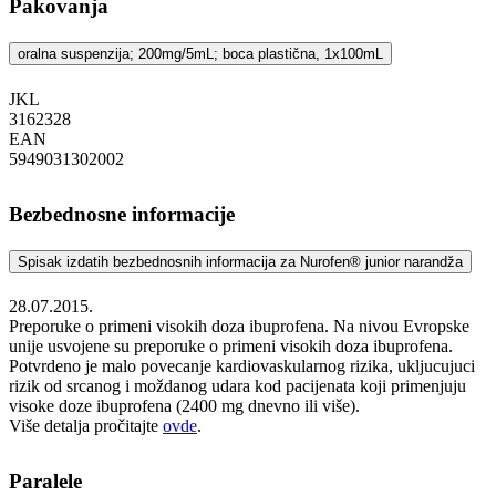
Pakovanja
oralna suspenzija; 200mg/5mL; boca plastična, 1x100mL
JKL
‍3162328
EAN
5949031302002
Bezbednosne informacije
Spisak izdatih bezbednosnih informacija za Nurofen® junior narandža
28.07.2015.
Preporuke o primeni visokih doza ibuprofena. Na nivou Evropske
unije usvojene su preporuke o primeni visokih doza ibuprofena.
Potvrdeno je malo povecanje kardiovaskularnog rizika, ukljucujuci
rizik od srcanog i moždanog udara kod pacijenata koji primenjuju
visoke doze ibuprofena (2400 mg dnevno ili više).
Više detalja pročitajte
ovde
.
Paralele