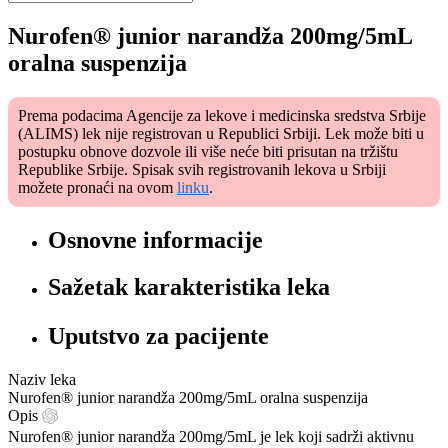
Nurofen® junior narandža 200mg/5mL
oralna suspenzija
Prema podacima Agencije za lekove i medicinska sredstva Srbije
(ALIMS) lek nije registrovan u Republici Srbiji. Lek može biti u
postupku obnove dozvole ili više neće biti prisutan na tržištu
Republike Srbije. Spisak svih registrovanih lekova u Srbiji
možete pronaći na ovom
linku
.
Osnovne informacije
Sažetak karakteristika leka
Uputstvo za pacijente
Naziv leka
Nurofen® junior narandža 200mg/5mL oralna suspenzija
Opis
Nurofen® junior narandža 200mg/5mL je lek koji sadrži aktivnu