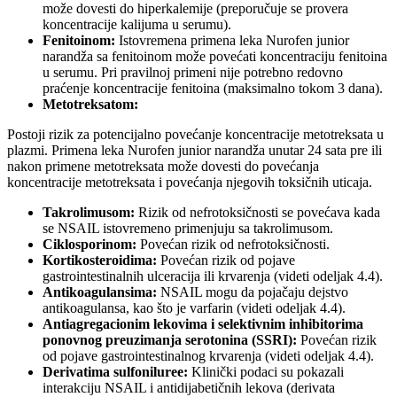
može dovesti do hiperkalemije (preporučuje se provera
koncentracije kalijuma u serumu).
Fenitoinom:
Istovremena primena leka Nurofen junior
narandža sa fenitoinom može povećati koncentraciju fenitoina
u serumu. Pri pravilnoj primeni nije potrebno redovno
praćenje koncentracije fenitoina (maksimalno tokom 3 dana).
Metotreksatom:
Postoji rizik za potencijalno povećanje koncentracije metotreksata u
plazmi. Primena leka Nurofen junior narandža unutar 24 sata pre ili
nakon primene metotreksata može dovesti do povećanja
koncentracije metotreksata i povećanja njegovih toksičnih uticaja.
Takrolimusom:
Rizik od nefrotoksičnosti se povećava kada
se NSAIL istovremeno primenjuju sa takrolimusom.
Ciklosporinom:
Povećan rizik od nefrotoksičnosti.
Kortikosteroidima:
Povećan rizik od pojave
gastrointestinalnih ulceracija ili krvarenja (videti odeljak 4.4).
Antikoagulansima:
NSAIL mogu da pojačaju dejstvo
antikoagulansa, kao što je varfarin (videti odeljak 4.4).
Antiagregacionim lekovima i selektivnim inhibitorima
ponovnog preuzimanja serotonina (SSRI):
Povećan rizik
od pojave gastrointestinalnog krvarenja (videti odeljak 4.4).
Derivatima sulfoniluree:
Klinički podaci su pokazali
interakciju NSAIL i antidijabetičnih lekova (derivata