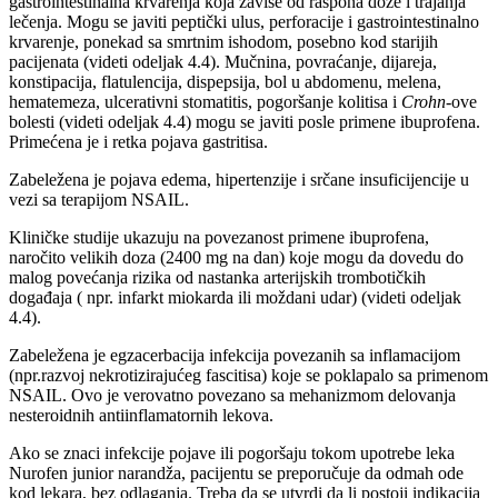
gastrointestinalna krvarenja koja zavise od raspona doze i trajanja
lečenja. Mogu se javiti peptički ulus, perforacije i gastrointestinalno
krvarenje, ponekad sa smrtnim ishodom, posebno kod starijih
pacijenata (videti odeljak 4.4). Mučnina, povraćanje, dijareja,
konstipacija, flatulencija, dispepsija, bol u abdomenu, melena,
hematemeza, ulcerativni stomatitis, pogoršanje kolitisa i
Crohn
-ove
bolesti (videti odeljak 4.4) mogu se javiti posle primene ibuprofena.
Primećena je i retka pojava gastritisa.
Zabeležena je pojava edema, hipertenzije i srčane insuficijencije u
vezi sa terapijom NSAIL.
Kliničke studije ukazuju na povezanost primene ibuprofena,
naročito velikih doza (2400 mg na dan) koje mogu da dovedu do
malog povećanja rizika od nastanka arterijskih trombotičkih
događaja ( npr. infarkt miokarda ili moždani udar) (videti odeljak
4.4).
Zabeležena je egzacerbacija infekcija povezanih sa inflamacijom
(npr.razvoj nekrotizirajućeg fascitisa) koje se poklapalo sa primenom
NSAIL. Ovo je verovatno povezano sa mehanizmom delovanja
nesteroidnih antiinflamatornih lekova.
Ako se znaci infekcije pojave ili pogoršaju tokom upotrebe leka
Nurofen junior narandža, pacijentu se preporučuje da odmah ode
kod lekara, bez odlaganja. Treba da se utvrdi da li postoji indikacija