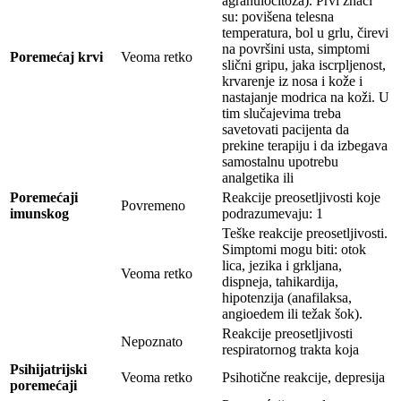
agranulocitoza). Prvi znaci
su: povišena telesna
temperatura, bol u grlu, čirevi
na površini usta, simptomi
Poremećaj krvi
Veoma retko
slični gripu, jaka iscrpljenost,
krvarenje iz nosa i kože i
nastajanje modrica na koži. U
tim slučajevima treba
savetovati pacijenta da
prekine terapiju i da izbegava
samostalnu upotrebu
analgetika ili
Poremećaji
Reakcije preosetljivosti koje
Povremeno
imunskog
podrazumevaju: 1
Teške reakcije preosetljivosti.
Simptomi mogu biti: otok
lica, jezika i grkljana,
Veoma retko
dispneja, tahikardija,
hipotenzija (anafilaksa,
angioedem ili težak šok).
Reakcije preosetljivosti
Nepoznato
respiratornog trakta koja
Psihijatrijski
Veoma retko
Psihotične reakcije, depresija
poremećaji