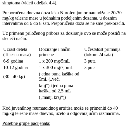
simptoma (videti odeljak 4.4).
Preporučena dnevna doza leka Nurofen junior narandža je 20-30
mg/kg telesne mase u jednakim podeljenim dozama, u doznim
intervalima od 6 do 8 sati. Preporučena doza se ne sme prekoračiti.
Uz primenu priloženog pribora za doziranje ovo se može postići na
sledeći način:
Uzrast deteta
Doziranje i način
Učestalost primanja
(Telesna masa)
primene
(tokom 24 sata)
6-9 godina
1 x 200 mg/5mL
3 puta
10-12 godina
1 x 300 mg/7,5mL
3 puta
(jedna puna kašika od
(30– 40 kg)
5mL („veći
kraj“) i jedna puna
kašika od 2,5 mL
(„manji kraj“))
Kod juvenilnog reumatoidnog artritisa može se primeniti do 40
mg/kg telesne mase dnevno, uzeto u odgovarajućim razmacima.
Posebne grupe pacijenata: