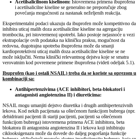
Acetilsalicilnom kiselinom:
Istovremena primena ibuprofena
i acetilsalicilne kiseline se generalno ne preporučuje zbog
povećanja mogućnosti za nastanak neželjenih reakcija.
Eksperimentalni podaci ukazuju da ibuprofen može kompetitivno da
inhibira uticaj malih doza acetilsalicilne kiseline na agregaciju
trombocita, pri istovremenoj upotrebi. Iako postoje nejasnoće u vezi
ekstrapolacije ovih podataka na kliničku praksu, mogućnost da
redovna, dugotrajna upotreba ibuprofena može da smanji
kardioprotektivni uticaj malih doza acetilsalicilne kiseline se ne
može isključiti. Nema klinički relevantnog dejstva koje se smatra
verovatnim kod povremene primene ibuprofena (videti odeljak 5.1).
Ibuprofen (kao i ostali NSAIL) treba da se koriste sa oprezom u
kombinaciji sa:
Antihipertenzivima (ACE inhibitori, beta-blokatori i
antagonisti angiotenzina II) i diureticima:
NSAIL mogu umanjiti dejstvo diuretika i drugih antihipertenzivnih
lekova. Kod nekih pacijenata sa oštećenom funkcijom bubrega (npr.
dehidrirani pacijenti ili stariji pacijenti, pacijenti sa oštećenom
funkcijom bubrega) istovremena primena ACE inhibitora, beta
blokatora ili antagonista angiotenzina II i lekova koji inhibiraju
ciklooksigenazu može da dovede do daljeg pogoršanja funkcije
bubrega, uključujući moguću akutnu insuficijenciju bubrega, koja se