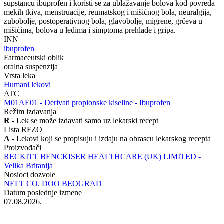
supstancu ibuprofen i koristi se za ublažavanje bolova kod povreda
mekih tkiva, menstruacije, reumatskog i mišićnog bola, neuralgija,
zubobolje, postoperativnog bola, glavobolje, migrene, grčeva u
mišićima, bolova u leđima i simptoma prehlade i gripa.
INN
ibuprofen
Farmaceutski oblik
oralna suspenzija
Vrsta leka
Humani lekovi
ATC
‍M01AE01 - Derivati propionske kiseline - Ibuprofen
Režim izdavanja
R
- Lek se može izdavati samo uz lekarski recept
Lista RFZO
A
- Lekovi koji se propisuju i izdaju na obrascu lekarskog recepta
Proizvođači
RECKITT BENCKISER HEALTHCARE (UK) LIMITED -
Velika Britanija
Nosioci dozvole
NELT CO. DOO BEOGRAD
Datum poslednje izmene
07.08.2026.