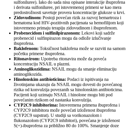
sulfoniluree). Iako do sada nisu opisane interakcije ibuprofena
i derivata sulfoniluree, pri istovremenoj primeni se kao mera
predostrožnosti savetuje provera koncentracije glukoze u krvi.
Zidovudinom:
Postoji povećan rizik za razvoj hemartroza i
hematoma kod HIV-pozitivnih pacijenata sa hemofilijom koji
istovremeno primaju terapiju zidovudinom i ibuprofenom.
Probenecidom i sulfinilpirazonom:
Lekovi koji sadrže
probenecid i sulfinpirazon mogu da odlože izlučivanje
ibuprofena.
Baklofenom:
Toksičnost baklofena može se razviti na samom
početku primene ibuprofena.
Ritonavirom:
Upotreba ritonavira može da poveća
koncentraciju NSAIL u plazmi.
Aminoglikozidima:
NSAIL mogu da smanje eliminaciju
aminoglikozida.
Hinolonskim antibioticima:
Podaci iz ispitivanja na
životinjama ukazuju da NSAIL mogu dovesti do povećanog
rizika od konvulzija povezanih sa hinolonskim antibioticima.
Pacijenti koji uzimaju NSAIL i hinolone mogu biti pod
povećanim rizikom od nastanka konvulzija.
CYP2C9 inhibitorima:
Istovremena primena ibuprofena i
CYP2C9 inhibitora može povećati izloženost ibuprofena
(CYP2C9 supstrat). U studiji sa vorikonazolom i
flukonazolom (CYP2C9 inhibitori), povećana je izloženost
S(+)-ibuprofena za približno 80 do 100%. Smanjenje doze