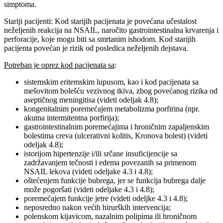
simptoma.
Stariji pacijenti: Kod starijih pacijenata je povećana učestalost
neželjenih reakcija na NSAIL, naročito gastrointestinalna krvarenja i
perforacije, koje mogu biti sa smrtanim ishodom. Kod starijih
pacijenta povećan je rizik od posledica neželjenih dejstava.
Potreban je oprez kod pacijenata sa
:
sistemskim eritemskim lupusom, kao i kod pacijenata sa
mešovitom bolešću vezivnog tkiva, zbog povećanog rizika od
aseptičnog meningitisa (videti odeljak 4.8);
kongenitalnim poremećajem metabolizma porfirina (npr.
akutna intermitentna porfirija);
gastrointestinalnim poremećajima i hroničnim zapaljenskim
bolestima creva (ulcerativni kolitis, Kronova bolest) (videti
odeljak 4.8);
istorijom hipertenzije i/ili srčane insuficijencije sa
zadržavanjem tečnosti i edema povezanih sa primenom
NSAIL lekova (videti odeljake 4.3 i 4.8);
oštećenjem funkcije bubrega, jer se funkcija bubrega dalje
može pogoršati (videti odeljake 4.3 i 4.8);
poremećajem funkcije jetre (videti odeljke 4.3 i 4.8);
neposredno nakon većih hirurških intervencija;
polenskom kijavicom, nazalnim polipima ili hroničnom