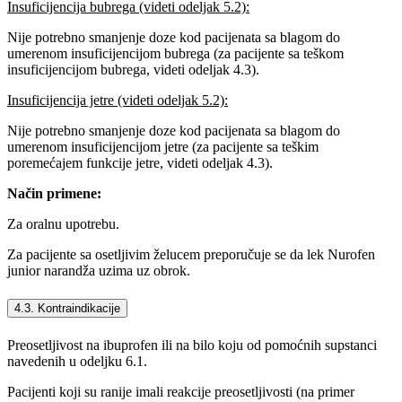
Insuficijencija bubrega (videti odeljak 5.2):
Nije potrebno smanjenje doze kod pacijenata sa blagom do
umerenom insuficijencijom bubrega (za pacijente sa teškom
insuficijencijom bubrega, videti odeljak 4.3).
Insuficijencija jetre (videti odeljak 5.2):
Nije potrebno smanjenje doze kod pacijenata sa blagom do
umerenom insuficijencijom jetre (za pacijente sa teškim
poremećajem funkcije jetre, videti odeljak 4.3).
Način primene:
Za oralnu upotrebu.
Za pacijente sa osetljivim želucem preporučuje se da lek Nurofen
junior narandža uzima uz obrok.
4.3. Kontraindikacije
Preosetljivost na ibuprofen ili na bilo koju od pomoćnih supstanci
navedenih u odeljku 6.1.
Pacijenti koji su ranije imali reakcije preosetljivosti (na primer