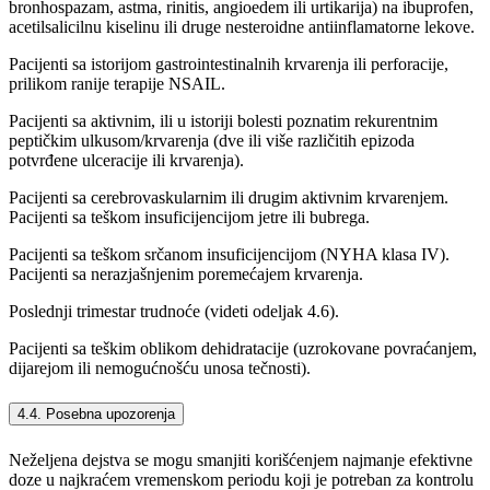
bronhospazam, astma, rinitis, angioedem ili urtikarija) na ibuprofen,
acetilsalicilnu kiselinu ili druge nesteroidne antiinflamatorne lekove.
Pacijenti sa istorijom gastrointestinalnih krvarenja ili perforacije,
prilikom ranije terapije NSAIL.
Pacijenti sa aktivnim, ili u istoriji bolesti poznatim rekurentnim
peptičkim ulkusom/krvarenja (dve ili više različitih epizoda
potvrđene ulceracije ili krvarenja).
Pacijenti sa cerebrovaskularnim ili drugim aktivnim krvarenjem.
Pacijenti sa teškom insuficijencijom jetre ili bubrega.
Pacijenti sa teškom srčanom insuficijencijom (NYHA klasa IV).
Pacijenti sa nerazjašnjenim poremećajem krvarenja.
Poslednji trimestar trudnoće (videti odeljak 4.6).
Pacijenti sa teškim oblikom dehidratacije (uzrokovane povraćanjem,
dijarejom ili nemogućnošću unosa tečnosti).
4.4. Posebna upozorenja
Neželjena dejstva se mogu smanjiti korišćenjem najmanje efektivne
doze u najkraćem vremenskom periodu koji je potreban za kontrolu