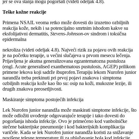
jer se ova stanja mogu pogoršati (videti odeljak 4.8).
Teške kožne reakcije
Primena NSAIL veoma retko može dovesti do izuzetno ozbiljnih
reakcija kože, nekih i sa potencijalno smrtnim ishodom kakve su
eksfolijativni dermatitis,
Stevens-Johnson
-ov sindrom i toksična
epidermalna
nekroliza (videti odeljak 4.8). Najveći rizik za pojavu ovih reakcija
je na početku terapije, u većini slučajeva u prvom mesecu lečenja.
Prijavljena je akutna generalizovana egzantematozna pustuloza
(engl. Acute generalised exanthematous pustulosis, AGEP) prilikom
primene lekova koji sadrže ibuprofen.Terapiju lekom Nurofen junior
narandža treba prekinuti pri prvoj pojavi znakova i simptoma
ozbiljnih reakcija kože kao što su: osip na koži, mukozne lezije, ili
drugih znakova preosetljivosti.
Maskiranje simptoma postojećih infekcija
Lek Nurofen junior narandža može maskirati simptome infekcije, što
može odložiti uvođenje odgovarajuće terapije i tako dovesti do
pogoršanja ishoda infekcije. Ovo je primećeno kod vanbolničke
stečene bakterijske pneumonije i kod bakterijskih komplikacija
varičele. Kada se lek Nurofen junior narandža koristi za snižavanje
povišene telesne temperature ili za ublažavanje bola kod infekcije,