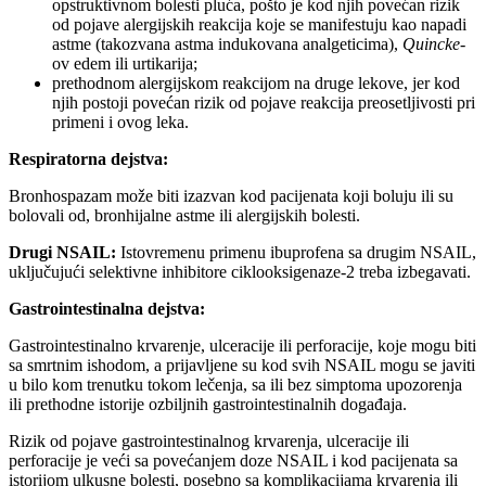
opstruktivnom bolesti pluća, pošto je kod njih povećan rizik
od pojave alergijskih reakcija koje se manifestuju kao napadi
astme (takozvana astma indukovana analgeticima),
Quincke
-
ov edem ili urtikarija;
prethodnom alergijskom reakcijom na druge lekove, jer kod
njih postoji povećan rizik od pojave reakcija preosetljivosti pri
primeni i ovog leka.
Respiratorna dejstva:
Bronhospazam može biti izazvan kod pacijenata koji boluju ili su
bolovali od, bronhijalne astme ili alergijskih bolesti.
Drugi NSAIL:
Istovremenu primenu ibuprofena sa drugim NSAIL,
uključujući selektivne inhibitore ciklooksigenaze-2 treba izbegavati.
Gastrointestinalna dejstva:
Gastrointestinalno krvarenje, ulceracije ili perforacije, koje mogu biti
sa smrtnim ishodom, a prijavljene su kod svih NSAIL mogu se javiti
u bilo kom trenutku tokom lečenja, sa ili bez simptoma upozorenja
ili prethodne istorije ozbiljnih gastrointestinalnih događaja.
Rizik od pojave gastrointestinalnog krvarenja, ulceracije ili
perforacije je veći sa povećanjem doze NSAIL i kod pacijenata sa
istorijom ulkusne bolesti, posebno sa komplikacijama krvarenja ili