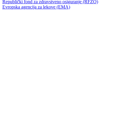
Republički fond za zdravstveno osiguranje (RFZO)
Evropska agencija za lekove (EMA)