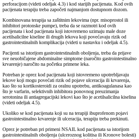
perforacijom (videti odeljak 4.3) i kod starijih pacijenata. Kod ovih
pacijenata terapiju treba započeti najmanjom dostupnom dozom.
Kombinovana terapija sa zaštitnim lekovima (npr. misoprostol ili
inhibitori protonske pumpe), treba da se razmotri kod ovih
pacijenata i kod pacijenata koji istovremeno uzimaju male doze
acetilsalicilne kiseline ili drugih lekova koji povećavaju rizik od
gastrointestinalnih komplikacija (videti u nastavku i odeljak 4.5).
Pacijenti sa istorijom gastrointestinalnih oboljenja, treba da prijave
sve neuobičajene abdominalne simptome (naročito gastrointestinalno
krvarenje) naročito na početku primene leka.
Potreban je oprez kod pacijenata koji istovremeno upotrebljavaju
lekove koji mogu povećati rizik od pojave ulceracija ili krvarenja,
kao što su kortikosteroidi za oralnu upotrebu, antikoagulanasa kao
što je varfarin, selektivnih inhibitora ponovnog preuzimanja
serotonina ili antiagregacijski lekovi kao što je acetilsalicilna kiselina
(videti odeljak 4.5).
Ukoliko se kod pacijenata koji su na terapiji ibuprofenom pojavi
gastrointestinalno krvarenje ili ulceracija, terapiju treba prekinuti.
Oprez je potreban pri primeni NSAIL kod pacijenata sa istorijom
gastrointestinalnih oboljenja (ulceroznog kolitisa ili Kronove bolesti)