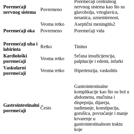
Poremećaji centralnog
Poremećaji
nervnog sistema kao što su
Povremeno
nervnog sistema
glavobolja, vrtoglavica,
nesanica, uznemirenost,
Veoma retko
Aseptični meningitis2
Poremećaji oka
Povremeno
Poremećaji vida
Poremećaji uha i
Retko
Tinitus
labirinta
Kardiološki
Srčana insuficijencija,
Veoma retko
poremećaji
palpitacije i edemi, infarkt
Vaskularni
Veoma retko
Hipertenzija, vaskulitis
poremećaji
Gastrointestinalne
komplikacije kao što su bol u
abdomenu, mučnina i
dispepsija, dijareja,
Gastrointestinalni
Često
nadimanje, konstipacija,
poremećaji
gorušica, povraćanje i manje
krvarenje u
gastrointestinalnom traktu
koje