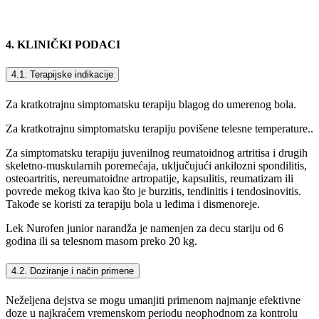
4. KLINIČKI PODACI
4.1. Terapijske indikacije
Za kratkotrajnu simptomatsku terapiju blagog do umerenog bola.
Za kratkotrajnu simptomatsku terapiju povišene telesne temperature..
Za simptomatsku terapiju juvenilnog reumatoidnog artritisa i drugih
skeletno-muskularnih poremećaja, uključujući ankilozni spondilitis,
osteoartritis, nereumatoidne artropatije, kapsulitis, reumatizam ili
povrede mekog tkiva kao što je burzitis, tendinitis i tendosinovitis.
Takođe se koristi za terapiju bola u leđima i dismenoreje.
Lek Nurofen junior narandža je namenjen za decu stariju od 6
godina ili sa telesnom masom preko 20 kg.
4.2. Doziranje i način primene
Neželjena dejstva se mogu umanjiti primenom najmanje efektivne
doze u najkraćem vremenskom periodu neophodnom za kontrolu