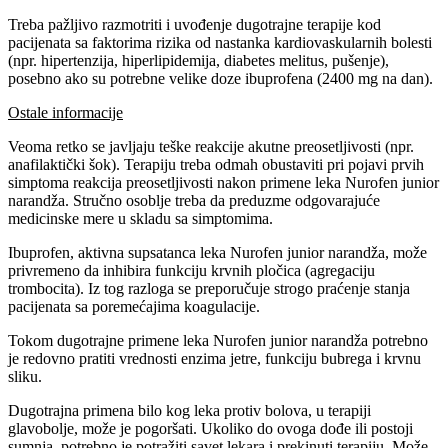
Treba pažljivo razmotriti i uvođenje dugotrajne terapije kod
pacijenata sa faktorima rizika od nastanka kardiovaskularnih bolesti
(npr. hipertenzija, hiperlipidemija, diabetes melitus, pušenje),
posebno ako su potrebne velike doze ibuprofena (2400 mg na dan).
Ostale informacije
Veoma retko se javljaju teške reakcije akutne preosetljivosti (npr.
anafilaktički šok). Terapiju treba odmah obustaviti pri pojavi prvih
simptoma reakcija preosetljivosti nakon primene leka Nurofen junior
narandža. Stručno osoblje treba da preduzme odgovarajuće
medicinske mere u skladu sa simptomima.
Ibuprofen, aktivna supsatanca leka Nurofen junior narandža, može
privremeno da inhibira funkciju krvnih pločica (agregaciju
trombocita). Iz tog razloga se preporučuje strogo praćenje stanja
pacijenata sa poremećajima koagulacije.
Tokom dugotrajne primene leka Nurofen junior narandža potrebno
je redovno pratiti vrednosti enzima jetre, funkciju bubrega i krvnu
sliku.
Dugotrajna primena bilo kog leka protiv bolova, u terapiji
glavobolje, može je pogoršati. Ukoliko do ovoga dođe ili postoji
sumnja, potrebno je potražiti savet lekara i prekinuti terapiju. Može