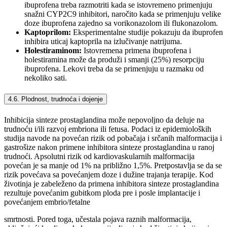
ibuprofena treba razmotriti kada se istovremeno primenjuju
snažni CYP2C9 inhibitori, naročito kada se primenjuju velike
doze ibuprofena zajedno sa vorikonazolom ili flukonazolom.
Kaptoprilom:
Eksperimentalne studije pokazuju da ibuprofen
inhibira uticaj kaptoprila na izlučivanje natrijuma.
Holestiraminom:
Istovremena primena ibuprofena i
holestiramina može da produži i smanji (25%) resorpciju
ibuprofena. Lekovi treba da se primenjuju u razmaku od
nekoliko sati.
4.6. Plodnost, trudnoća i dojenje
Inhibicija sinteze prostaglandina može nepovoljno da deluje na
trudnoću i/ili razvoj embriona ili fetusa. Podaci iz epidemioloških
studija navode na povećan rizik od pobačaja i srčanih malformacija i
gastrošize nakon primene inhibitora sinteze prostaglandina u ranoj
trudnoći. Apsolutni rizik od kardiovaskularnih malformacija
povećan je sa manje od 1% na približno 1,5%. Pretpostavlja se da se
rizik povećava sa povećanjem doze i dužine trajanja terapije. Kod
životinja je zabeleženo da primena inhibitora sinteze prostaglandina
rezultuje povećanim gubitkom ploda pre i posle implantacije i
povećanjem embrio/fetalne
smrtnosti. Pored toga, učestala pojava raznih malformacija,