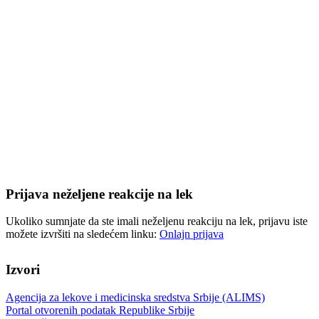
Prijava neželjene reakcije na lek
Ukoliko sumnjate da ste imali neželjenu reakciju na lek, prijavu iste
možete izvršiti na sledećem linku:
Onlajn prijava
Izvori
Agencija za lekove i medicinska sredstva Srbije (ALIMS)
Portal otvorenih podatak Republike Srbije