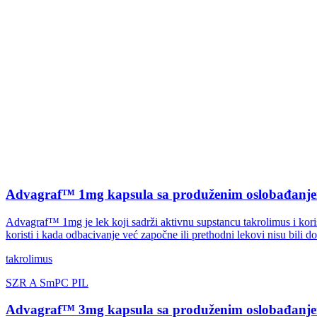
Advagraf™ 1mg kapsula sa produženim oslobađanje
Advagraf™ 1mg je lek koji sadrži aktivnu supstancu takrolimus i kor
koristi i kada odbacivanje već započne ili prethodni lekovi nisu bili do
takrolimus
SZR
A
SmPC
PIL
Advagraf™ 3mg kapsula sa produženim oslobađanje