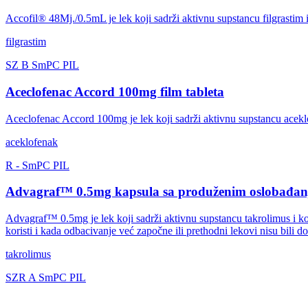
Accofil® 48Mj./0.5mL je lek koji sadrži aktivnu supstancu filgrastim i
filgrastim
SZ
B
SmPC
PIL
Aceclofenac Accord 100mg film tableta
Aceclofenac Accord 100mg je lek koji sadrži aktivnu supstancu aceklofen
aceklofenak
R
-
SmPC
PIL
Advagraf™ 0.5mg kapsula sa produženim oslobađan
Advagraf™ 0.5mg je lek koji sadrži aktivnu supstancu takrolimus i k
koristi i kada odbacivanje već započne ili prethodni lekovi nisu bili do
takrolimus
SZR
A
SmPC
PIL