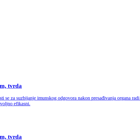
m, tvrda
isti se za suzbijanje imunskog odgovora nakon presađivanja organa ra
voljno efikasni.
m, tvrda