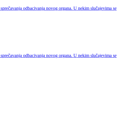
di sprečavanja odbacivanja novog organa. U nekim slučajevima se
di sprečavanja odbacivanja novog organa. U nekim slučajevima se