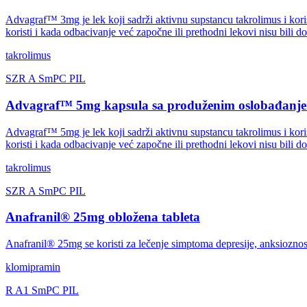
Advagraf™ 3mg je lek koji sadrži aktivnu supstancu takrolimus i kor
koristi i kada odbacivanje već započne ili prethodni lekovi nisu bili do
takrolimus
SZR
A
SmPC
PIL
Advagraf™ 5mg kapsula sa produženim oslobađanje
Advagraf™ 5mg je lek koji sadrži aktivnu supstancu takrolimus i kor
koristi i kada odbacivanje već započne ili prethodni lekovi nisu bili do
takrolimus
SZR
A
SmPC
PIL
Anafranil® 25mg obložena tableta
Anafranil® 25mg se koristi za lečenje simptoma depresije, anksioznos
klomipramin
R
A1
SmPC
PIL