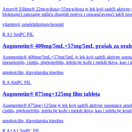
Anoro® Ellipta® 22mcg/doza+55mcg/doza je lek koji sadrži aktivne su
blokirajući zatezanje mišića disajnih puteva i omogućavajući lakši pr
vilanterol, umeklidinijum-bromid
R
A1
SmPC
PIL
Augmentin® 400mg/5mL+57mg/5mL prašak za oraln
Augmentin® 400mg/5mL+57mg/5mL je lek koji sadrži aktivne supstance amo
pneumoniju, cistitis, pijelonefritis, infekcije kože i mekih tkiva, kao i 
amoksicilin, klavulanska kiselina
R
A
SmPC
PIL
Augmentin® 875mg+125mg film tableta
Augmentin® 875mg+125mg je lek koji sadrži aktivne supstance amoksicilin
cistitis, pijelonefritis, infekcije kože i mekih tkiva, kao i infekcije kost
amoksicilin, klavulanska kiselina
R
A+A1
SmPC
PIL