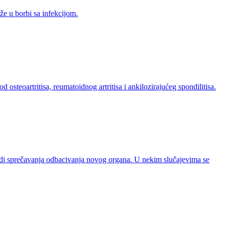
že u borbi sa infekcijom.
osteoartritisa, reumatoidnog artritisa i ankilozirajućeg spondilitisa.
adi sprečavanja odbacivanja novog organa. U nekim slučajevima se