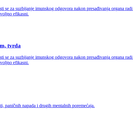
isti se za suzbijanje imunskog odgovora nakon presađivanja organa ra
voljno efikasni.
m, tvrda
isti se za suzbijanje imunskog odgovora nakon presađivanja organa ra
voljno efikasni.
ti, paničnih napada i drugih mentalnih poremećaja.