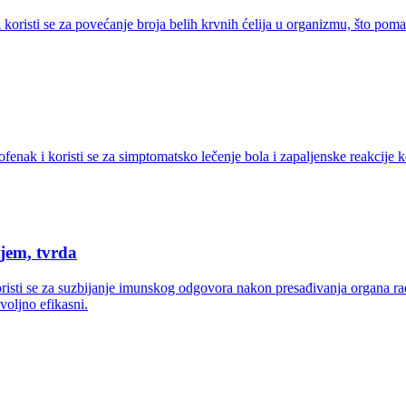
 koristi se za povećanje broja belih krvnih ćelija u organizmu, što poma
ak i koristi se za simptomatsko lečenje bola i zapaljenske reakcije kod 
jem, tvrda
oristi se za suzbijanje imunskog odgovora nakon presađivanja organa r
voljno efikasni.