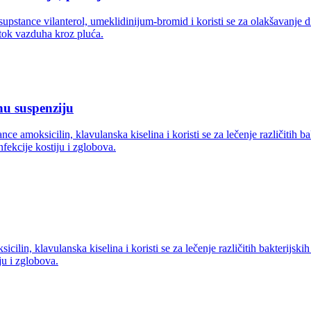
pstance vilanterol, umeklidinijum-bromid i koristi se za olakšavanje 
otok vazduha kroz pluća.
u suspenziju
ksicilin, klavulanska kiselina i koristi se za lečenje različitih bakteri
infekcije kostiju i zglobova.
, klavulanska kiselina i koristi se za lečenje različitih bakterijskih i
iju i zglobova.