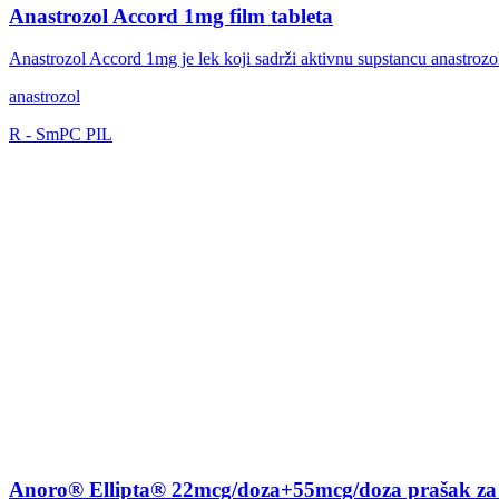
Anastrozol Accord 1mg film tableta
Anastrozol Accord 1mg je lek koji sadrži aktivnu supstancu anastrozol
anastrozol
R
-
SmPC
PIL
Anoro® Ellipta® 22mcg/doza+55mcg/doza prašak za i