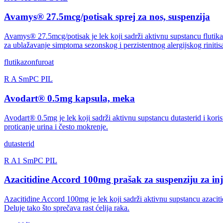
Avamys® 27.5mcg/potisak sprej za nos, suspenzija
Avamys® 27.5mcg/potisak je lek koji sadrži aktivnu supstancu flutikazo
za ublažavanje simptoma sezonskog i perzistentnog alergijskog rinitis
flutikazonfuroat
R
A
SmPC
PIL
Avodart® 0.5mg kapsula, meka
Avodart® 0.5mg je lek koji sadrži aktivnu supstancu dutasterid i kori
proticanje urina i često mokrenje.
dutasterid
R
A1
SmPC
PIL
Azacitidine Accord 100mg prašak za suspenziju za inj
Azacitidine Accord 100mg je lek koji sadrži aktivnu supstancu azacitid
Deluje tako što sprečava rast ćelija raka.