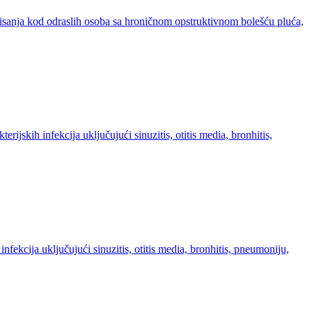
disanja kod odraslih osoba sa hroničnom opstruktivnom bolešću pluća,
jskih infekcija uključujući sinuzitis, otitis media, bronhitis,
nfekcija uključujući sinuzitis, otitis media, bronhitis, pneumoniju,