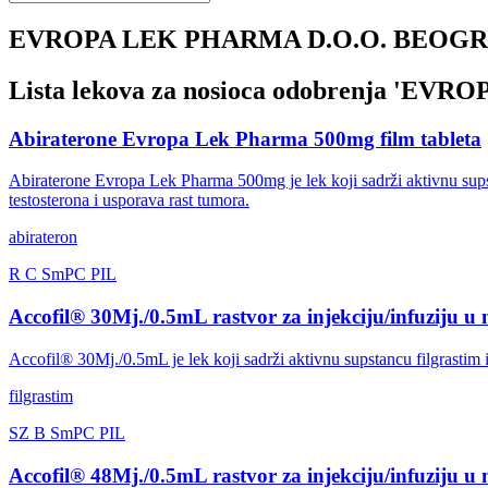
EVROPA LEK PHARMA D.O.O. BEOG
Lista lekova za nosioca odobrenja '
EVROP
Abiraterone Evropa Lek Pharma 500mg film tableta
Abiraterone Evropa Lek Pharma 500mg je lek koji sadrži aktivnu supsta
testosterona i usporava rast tumora.
abirateron
R
C
SmPC
PIL
Accofil® 30Mj./0.5mL rastvor za injekciju/infuziju 
Accofil® 30Mj./0.5mL je lek koji sadrži aktivnu supstancu filgrastim i
filgrastim
SZ
B
SmPC
PIL
Accofil® 48Mj./0.5mL rastvor za injekciju/infuziju 