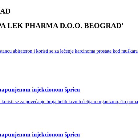
RAD
A LEK PHARMA D.O.O. BEOGRAD
'
ncu abirateron i koristi se za lečenje karcinoma prostate kod muškarac
u napunjenom injekcionom špricu
 koristi se za povećanje broja belih krvnih ćelija u organizmu, što poma
u napunjenom injekcionom špricu