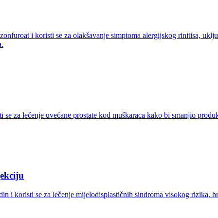
nfuroat i koristi se za olakšavanje simptoma alergijskog rinitisa, uklju
a.
sti se za lečenje uvećane prostate kod muškaraca kako bi smanjio produk
ekciju
in i koristi se za lečenje mijelodisplastičnih sindroma visokog rizika,