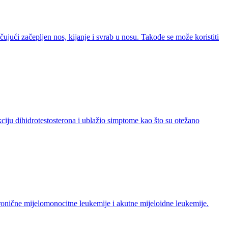
čujući začepljen nos, kijanje i svrab u nosu. Takođe se može koristiti
ciju dihidrotestosterona i ublažio simptome kao što su otežano
 hronične mijelomonocitne leukemije i akutne mijeloidne leukemije.