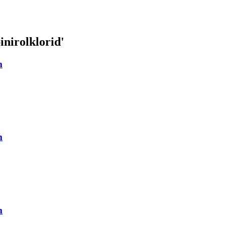
inirolklorid
'
m
m
m