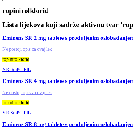
ropinirolklorid
Lista lijekova koji sadrže aktivnu tvar '
rop
Eminens SR 2 mg tablete s produljenim oslobađanje
Ne postoji opis za ovaj lek
ropinirolklorid
VR
SmPC
PIL
Eminens SR 4 mg tablete s produljenim oslobađanje
Ne postoji opis za ovaj lek
ropinirolklorid
VR
SmPC
PIL
Eminens SR 8 mg tablete s produljenim oslobađanje