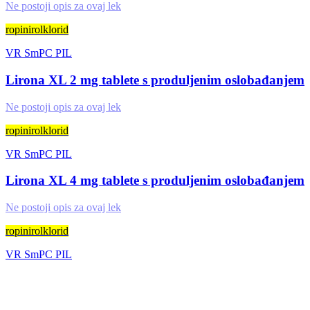
Ne postoji opis za ovaj lek
ropinirolklorid
VR
SmPC
PIL
Lirona XL 2 mg tablete s produljenim oslobađanjem
Ne postoji opis za ovaj lek
ropinirolklorid
VR
SmPC
PIL
Lirona XL 4 mg tablete s produljenim oslobađanjem
Ne postoji opis za ovaj lek
ropinirolklorid
VR
SmPC
PIL