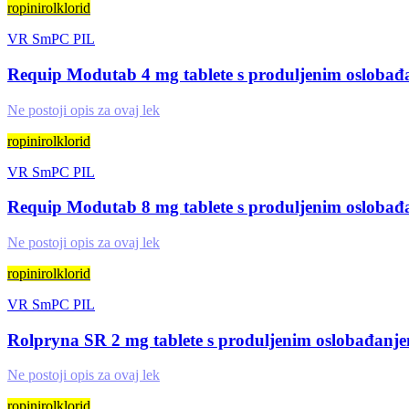
ropinirolklorid
VR
SmPC
PIL
Requip Modutab 4 mg tablete s produljenim osloba
Ne postoji opis za ovaj lek
ropinirolklorid
VR
SmPC
PIL
Requip Modutab 8 mg tablete s produljenim osloba
Ne postoji opis za ovaj lek
ropinirolklorid
VR
SmPC
PIL
Rolpryna SR 2 mg tablete s produljenim oslobađanj
Ne postoji opis za ovaj lek
ropinirolklorid