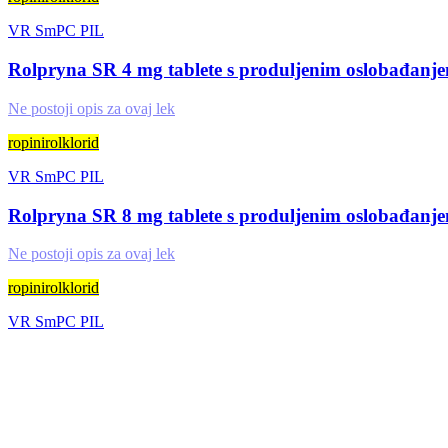
VR
SmPC
PIL
Rolpryna SR 4 mg tablete s produljenim oslobađanj
Ne postoji opis za ovaj lek
ropinirolklorid
VR
SmPC
PIL
Rolpryna SR 8 mg tablete s produljenim oslobađanj
Ne postoji opis za ovaj lek
ropinirolklorid
VR
SmPC
PIL