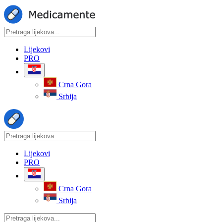
Lijekovi
PRO
Crna Gora
Srbija
Lijekovi
PRO
Crna Gora
Srbija