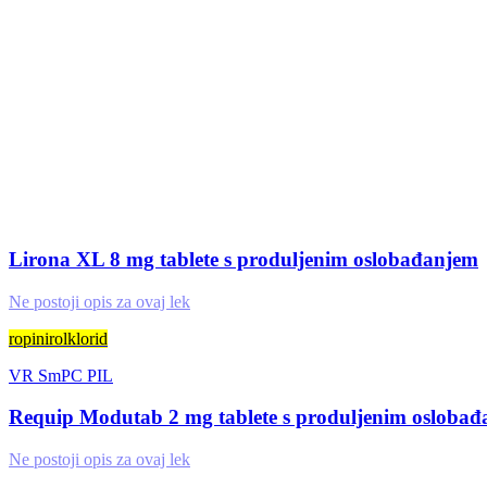
Lirona XL 8 mg tablete s produljenim oslobađanjem
Ne postoji opis za ovaj lek
ropinirolklorid
VR
SmPC
PIL
Requip Modutab 2 mg tablete s produljenim osloba
Ne postoji opis za ovaj lek