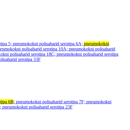
otipa 5; pneumokokni polisaharid serotipa 6A;
pneumokokni
pneumokokni polisaharid serotipa 10A; pneumokokni polisaharid
okni polisaharid serotipa 18C; pneumokokni polisaharid serotipa
lisaharid serotipa 33F
tipa 6B
; pneumokokni polisaharid serotipa 7F; pneumokokni
F; pneumokokni polisaharid serotipa 23F