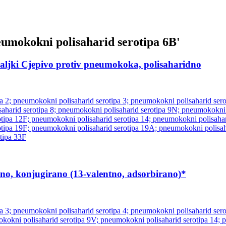
umokokni polisaharid serotipa 6B
'
caljki Cjepivo protiv pneumokoka, polisaharidno
a 2; pneumokokni polisaharid serotipa 3; pneumokokni polisaharid sero
aharid serotipa 8; pneumokokni polisaharid serotipa 9N; pneumokokni 
tipa 12F; pneumokokni polisaharid serotipa 14; pneumokokni polisahar
tipa 19F; pneumokokni polisaharid serotipa 19A; pneumokokni polisaha
tipa 33F
no, konjugirano (13-valentno, adsorbirano)*
a 3; pneumokokni polisaharid serotipa 4; pneumokokni polisaharid ser
okokni polisaharid serotipa 9V; pneumokokni polisaharid serotipa 14;