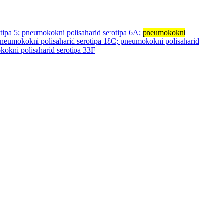
otipa 5; pneumokokni polisaharid serotipa 6A;
pneumokokni
 pneumokokni polisaharid serotipa 18C; pneumokokni polisaharid
kokni polisaharid serotipa 33F