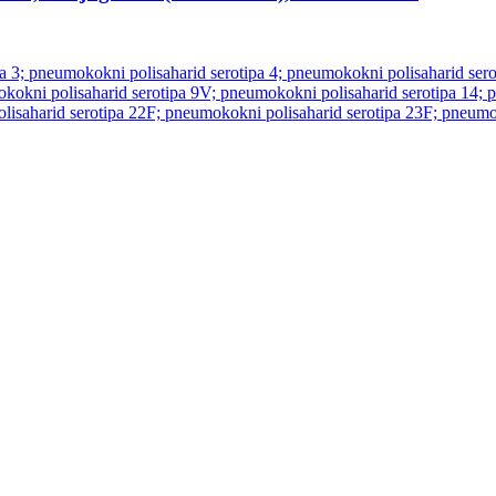
a 3; pneumokokni polisaharid serotipa 4; pneumokokni polisaharid ser
okokni polisaharid serotipa 9V; pneumokokni polisaharid serotipa 14;
lisaharid serotipa 22F; pneumokokni polisaharid serotipa 23F; pneumo