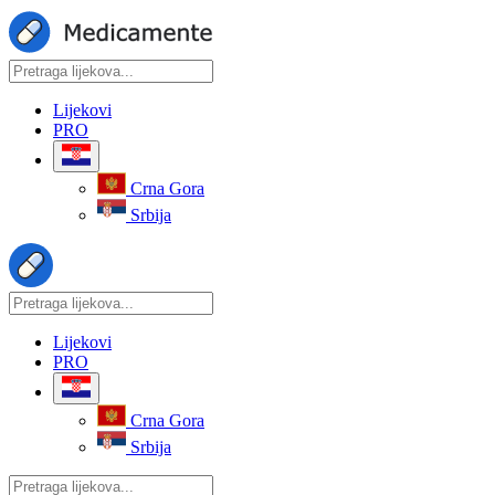
Lijekovi
PRO
Crna Gora
Srbija
Lijekovi
PRO
Crna Gora
Srbija