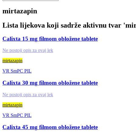
mirtazapin
Lista lijekova koji sadrže aktivnu tvar '
mir
Calixta 15 mg filmom obložene tablete
Ne postoji opis za ovaj lek
mirtazapin
VR
SmPC
PIL
Calixta 30 mg filmom obložene tablete
Ne postoji opis za ovaj lek
mirtazapin
VR
SmPC
PIL
Calixta 45 mg filmom obložene tablete