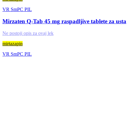
VR
SmPC
PIL
Mirzaten Q-Tab 45 mg raspadljive tablete za usta
Ne postoji opis za ovaj lek
mirtazapin
VR
SmPC
PIL