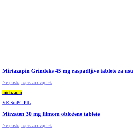
Mirtazapin Grindeks 45 mg raspadljive tablete za ust
Ne postoji opis za ovaj lek
mirtazapin
VR
SmPC
PIL
Mirzaten 30 mg filmom obložene tablete
Ne postoji opis za ovaj lek