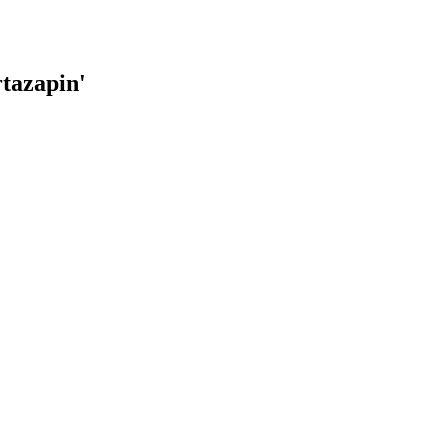
tazapin
'