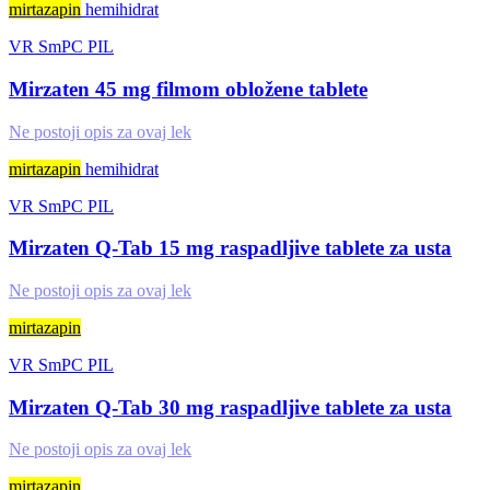
mirtazapin
hemihidrat
VR
SmPC
PIL
Mirzaten 45 mg filmom obložene tablete
Ne postoji opis za ovaj lek
mirtazapin
hemihidrat
VR
SmPC
PIL
Mirzaten Q-Tab 15 mg raspadljive tablete za usta
Ne postoji opis za ovaj lek
mirtazapin
VR
SmPC
PIL
Mirzaten Q-Tab 30 mg raspadljive tablete za usta
Ne postoji opis za ovaj lek
mirtazapin