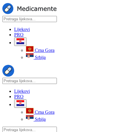
Lijekovi
PRO
Crna Gora
Srbija
Lijekovi
PRO
Crna Gora
Srbija