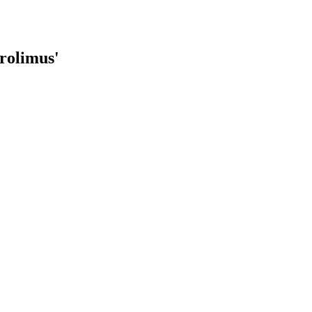
rolimus
'