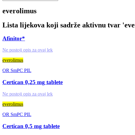
everolimus
Lista lijekova koji sadrže aktivnu tvar '
eve
Afinitor*
Ne postoji opis za ovaj lek
everolimus
OR
SmPC
PIL
Certican 0,25 mg tablete
Ne postoji opis za ovaj lek
everolimus
OR
SmPC
PIL
Certican 0,5 mg tablete