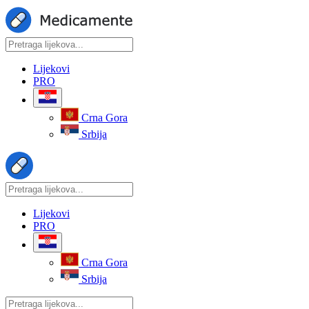
Lijekovi
PRO
Crna Gora
Srbija
Lijekovi
PRO
Crna Gora
Srbija