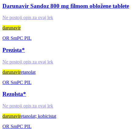
Darunavir Sandoz 800 mg filmom obložene tablete
Ne postoji opis za ovaj lek
darunavir
OR
SmPC
PIL
Prezista*
Ne postoji opis za ovaj lek
darunavir
etanolat
OR
SmPC
PIL
Rezolsta*
Ne postoji opis za ovaj lek
darunavir
etanolat; kobicistat
OR
SmPC
PIL