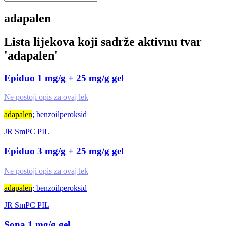
adapalen
Lista lijekova koji sadrže aktivnu tvar
'
adapalen
'
Epiduo 1 mg/g + 25 mg/g gel
Ne postoji opis za ovaj lek
adapalen
; benzoilperoksid
JR
SmPC
PIL
Epiduo 3 mg/g + 25 mg/g gel
Ne postoji opis za ovaj lek
adapalen
; benzoilperoksid
JR
SmPC
PIL
Sona 1 mg/g gel