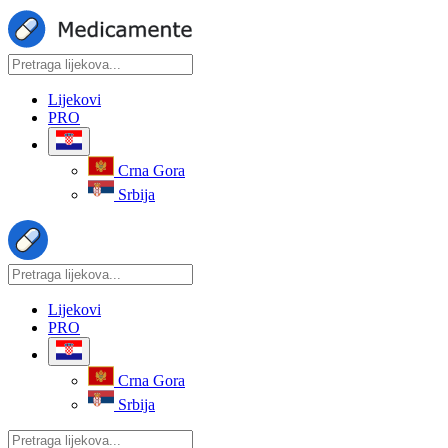
Lijekovi
PRO
Crna Gora
Srbija
Lijekovi
PRO
Crna Gora
Srbija