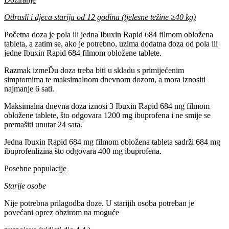
Odrasli i djeca starija od 12 godina (tjelesne težine ≥40 kg)
Početna doza je pola ili jedna Ibuxin Rapid 684 filmom obložena
tableta, a zatim se, ako je potrebno, uzima dodatna doza od pola ili
jedne Ibuxin Rapid 684 filmom obložene tablete.
Razmak izmeĎu doza treba biti u skladu s primijećenim
simptomima te maksimalnom dnevnom dozom, a mora iznositi
najmanje 6 sati.
Maksimalna dnevna doza iznosi 3 Ibuxin Rapid 684 mg filmom
obložene tablete, što odgovara 1200 mg ibuprofena i ne smije se
premašiti unutar 24 sata.
Jedna Ibuxin Rapid 684 mg filmom obložena tableta sadrži 684 mg
ibuprofenlizina što odgovara 400 mg ibuprofena.
Posebne populacije
Starije osobe
Nije potrebna prilagodba doze. U starijih osoba potreban je
povećani oprez obzirom na moguće