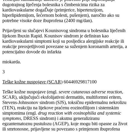
dugotrajnog liječenja bolesnika s čimbenicima rizika za
kardiovaskularne dogaĎaje (primjerice, hipertenzijom,
hiperlipidemijom, šećernom bolesti, pušenjem), naročito ako su
potrebne visoke doze ibuprofena (2400 mg/dan).
Prijavljeni su slučajevi Kounisovog sindroma u bolesnika liječenih
lijekom Ibuxin Rapid. Kounisov sindrom je definiran kao
kardiovaskularni simptomi koji su posljedica alergijske reakcije ili
reakcije preosjetljivosti povezane sa suženjem koronarnih arterija, a
potencijalno dovode do infarkta
miokarda.
3
Teške kožne nuspojave (SCAR)
60446929817100
Teške kožne nuspojave (engl.
severe cutaneous adverse reaction
,
SCAR), uključujući eksfolijativni dermatitis, multiformni eritem,
Stevens-Johnsonov sindrom (SJS), toksičnu epidermalnu nekrolizu
(TEN), reakciju na lijekove praćenu eozinofilijom i sistemskim
simptomima (engl.
drug reaction with eosinophilia and systemic
symptoms
, DRESS sindrom) i akutnu generaliziranu
egzantematoznu pustulozu (AGEP), koje mogu biti opasne za život
ili smrtonosne, prijavljene su povezano s primjenom ibuprofena