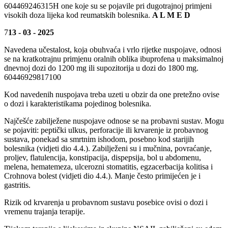
604469246315H one koje su se pojavile pri dugotrajnoj primjeni
visokih doza lijeka kod reumatskih bolesnika.
A L M E D
7
13 - 03 - 2025
Navedena učestalost, koja obuhvaća i vrlo rijetke nuspojave, odnosi
se na kratkotrajnu primjenu oralnih oblika ibuprofena u maksimalnoj
dnevnoj dozi do 1200 mg ili supozitorija u dozi do 1800 mg.
60446929817100
Kod navedenih nuspojava treba uzeti u obzir da one pretežno ovise
o dozi i karakteristikama pojedinog bolesnika.
Najčešće zabilježene nuspojave odnose se na probavni sustav. Mogu
se pojaviti: peptički ulkus, perforacije ili krvarenje iz probavnog
sustava, ponekad sa smrtnim ishodom, posebno kod starijih
bolesnika (vidjeti dio 4.4.). Zabilježeni su i mučnina, povraćanje,
proljev, flatulencija, konstipacija, dispepsija, bol u abdomenu,
melena, hematemeza, ulcerozni stomatitis, egzacerbacija kolitisa i
Crohnova bolest (vidjeti dio 4.4.). Manje često primijećen je i
gastritis.
Rizik od krvarenja u probavnom sustavu posebice ovisi o dozi i
vremenu trajanja terapije.