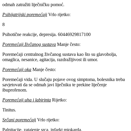
odmah zatražiti liječničku pomoć.
Psihijatrijski poremećaji
Vrlo rijetko:
8
Psihotične reakcije, depresija. 60446929817100
Poremećaji živčanog sustava
Manje često:
Poremećaji centralnog živčanog sustava kao što su glavobolja,
omaglica, nesanice, agitacija, razdražljivost ili umor.
Poremećaji oka
Manje često:
Poremećaji vida. U slučaju pojave ovog simptoma, bolesnika treba
savjetovati da se odmah javi liječniku te prekine liječenje
ibuprofenom.
Poremećaji uha i labirinta
Rijetko:
Tinitus.
Srčani poremećaji
Vrlo rijetko:
Palpitacije, zatajenje srca, infarkt miokarda.