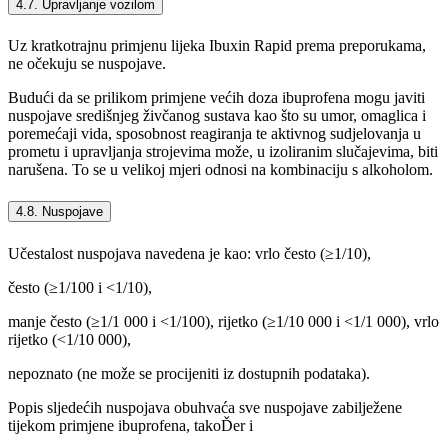
4.7. Upravljanje vozilom
Uz kratkotrajnu primjenu lijeka Ibuxin Rapid prema preporukama,
ne očekuju se nuspojave.
Budući da se prilikom primjene većih doza ibuprofena mogu javiti
nuspojave središnjeg živčanog sustava kao što su umor, omaglica i
poremećaji vida, sposobnost reagiranja te aktivnog sudjelovanja u
prometu i upravljanja strojevima može, u izoliranim slučajevima, biti
narušena. To se u velikoj mjeri odnosi na kombinaciju s alkoholom.
4.8. Nuspojave
Učestalost nuspojava navedena je kao: vrlo često (≥1/10),
često (≥1/100 i <1/10),
manje često (≥1/1 000 i <1/100), rijetko (≥1/10 000 i <1/1 000), vrlo
rijetko (<1/10 000),
nepoznato (ne može se procijeniti iz dostupnih podataka).
Popis sljedećih nuspojava obuhvaća sve nuspojave zabilježene
tijekom primjene ibuprofena, takoĎer i