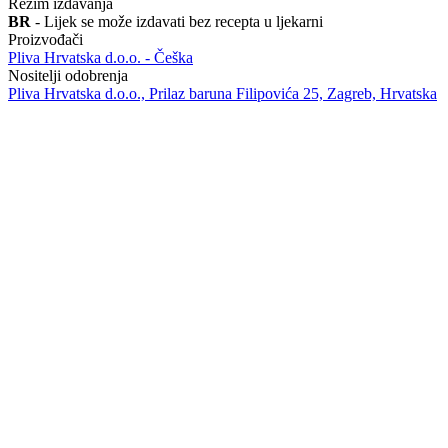
Režim izdavanja
BR
- Lijek se može izdavati bez recepta u ljekarni
Proizvođači
Pliva Hrvatska d.o.o. - Češka
Nositelji odobrenja
Pliva Hrvatska d.o.o., Prilaz baruna Filipovića 25, Zagreb, Hrvatska