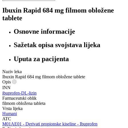
Ibuxin Rapid 684 mg filmom obložene
tablete
Osnovne informacije
Sažetak opisa svojstava lijeka
Uputa za pacijenta
Naziv leka
Ibuxin Rapid 684 mg filmom obložene tablete
Opis
INN
ibuprofen-DL-lizin
Farmaceutski oblik
filmom obložena tableta
Vrsta lijeka
Humani
ATC
‍M01AE01 - Derivati propionske kiseline - Ibuprofen