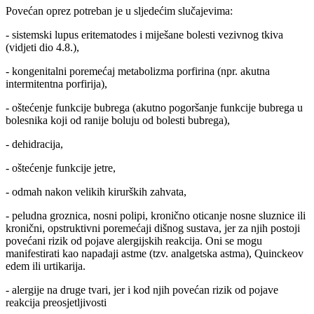
Povećan oprez potreban je u sljedećim slučajevima:
- sistemski lupus eritematodes i miješane bolesti vezivnog tkiva
(vidjeti dio 4.8.),
- kongenitalni poremećaj metabolizma porfirina (npr. akutna
intermitentna porfirija),
- oštećenje funkcije bubrega (akutno pogoršanje funkcije bubrega u
bolesnika koji od ranije boluju od bolesti bubrega),
- dehidracija,
- oštećenje funkcije jetre,
- odmah nakon velikih kirurških zahvata,
- peludna groznica, nosni polipi, kronično oticanje nosne sluznice ili
kronični, opstruktivni poremećaji dišnog sustava, jer za njih postoji
povećani rizik od pojave alergijskih reakcija. Oni se mogu
manifestirati kao napadaji astme (tzv. analgetska astma), Quinckeov
edem ili urtikarija.
- alergije na druge tvari, jer i kod njih povećan rizik od pojave
reakcija preosjetljivosti