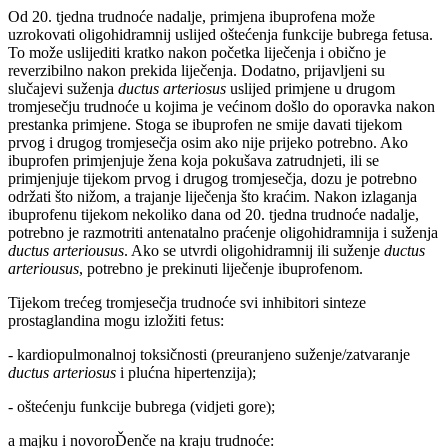
Od 20. tjedna trudnoće nadalje, primjena ibuprofena može
uzrokovati oligohidramnij uslijed oštećenja funkcije bubrega fetusa.
To može uslijediti kratko nakon početka liječenja i obično je
reverzibilno nakon prekida liječenja. Dodatno, prijavljeni su
slučajevi suženja
ductus arteriosus
uslijed primjene u drugom
tromjesečju trudnoće u kojima je većinom došlo do oporavka nakon
prestanka primjene. Stoga se ibuprofen ne smije davati tijekom
prvog i drugog tromjesečja osim ako nije prijeko potrebno. Ako
ibuprofen primjenjuje žena koja pokušava zatrudnjeti, ili se
primjenjuje tijekom prvog i drugog tromjesečja,
dozu je potrebno
održati što nižom, a trajanje liječenja što kraćim. Nakon izlaganja
ibuprofenu tijekom nekoliko dana od 20. tjedna trudnoće nadalje,
potrebno je razmotriti antenatalno praćenje oligohidramnija i suženja
ductus arteriousus
. Ako se utvrdi oligohidramnij ili suženje
ductus
arteriousus
, potrebno je prekinuti liječenje ibuprofenom.
Tijekom trećeg tromjesečja trudnoće svi inhibitori sinteze
prostaglandina mogu izložiti fetus:
- kardiopulmonalnoj toksičnosti (preuranjeno suženje/zatvaranje
ductus arteriosus
i plućna hipertenzija);
- oštećenju funkcije bubrega (vidjeti gore);
a majku i novoroĎenče na kraju trudnoće: