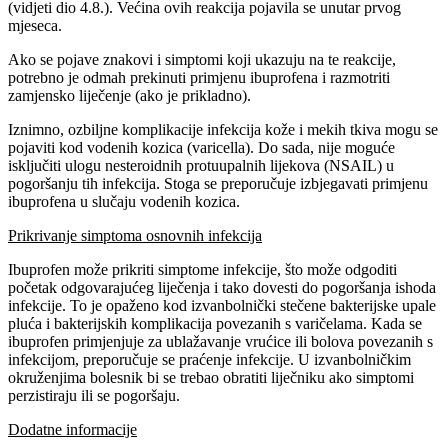
(vidjeti dio 4.8.). Većina ovih reakcija pojavila se unutar prvog
mjeseca.
Ako se pojave znakovi i simptomi koji ukazuju na te reakcije,
potrebno je odmah prekinuti primjenu ibuprofena i razmotriti
zamjensko liječenje (ako je prikladno).
Iznimno, ozbiljne komplikacije infekcija kože i mekih tkiva mogu se
pojaviti kod vodenih kozica (varicella). Do sada, nije moguće
isključiti ulogu nesteroidnih protuupalnih lijekova (NSAIL) u
pogoršanju tih infekcija. Stoga se preporučuje izbjegavati primjenu
ibuprofena u slučaju vodenih kozica.
Prikrivanje simptoma osnovnih infekcija
Ibuprofen može prikriti simptome infekcije, što može odgoditi
početak odgovarajućeg liječenja i tako dovesti do pogoršanja ishoda
infekcije. To je opaženo kod izvanbolnički stečene bakterijske upale
pluća i bakterijskih komplikacija povezanih s varičelama. Kada se
ibuprofen primjenjuje za ublažavanje vrućice ili bolova povezanih s
infekcijom, preporučuje se praćenje infekcije. U izvanbolničkim
okruženjima bolesnik bi se trebao obratiti liječniku ako simptomi
perzistiraju ili se pogoršaju.
Dodatne informacije