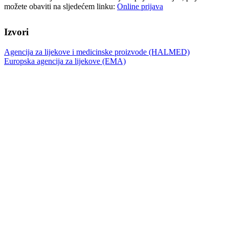
možete obaviti na sljedećem linku:
Online prijava
Izvori
Agencija za lijekove i medicinske proizvode (HALMED)
Europska agencija za lijekove (EMA)