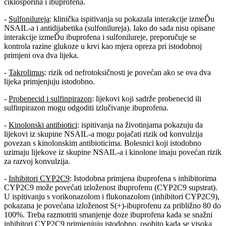
ciklosporina i ibuprofena.
-
Sulfonilureja
: klinička ispitivanja su pokazala interakcije izmeĎu
NSAIL-a i antidijabetika (sulfonilureja). Iako do sada nisu opisane
interakcije izmeĎu ibuprofena i sulfonilureje, preporučuje se
kontrola razine glukoze u krvi kao mjera opreza pri istodobnoj
primjeni ova dva lijeka.
-
Takrolimus
: rizik od nefrotoksičnosti je povećan ako se ova dva
lijeka primjenjuju istodobno.
-
Probenecid i sulfinpirazon
: lijekovi koji sadrže probenecid ili
sulfinpirazon mogu odgoditi izlučivanje ibuprofena.
-
Kinolonski antibiotici
: ispitivanja na životinjama pokazuju da
lijekovi iz skupine NSAIL-a mogu pojačati rizik od konvulzija
povezan s kinolonskim antibioticima. Bolesnici koji istodobno
uzimaju lijekove iz skupine NSAIL-a i kinolone imaju povećan rizik
za razvoj konvulzija.
-
Inhibitori CYP2C9
: Istodobna primjena ibuprofena s inhibitorima
CYP2C9 može povećati izloženost ibuprofenu (CYP2C9 supstrat).
U ispitivanju s vorikonazolom i flukonazolom (inhibitori CYP2C9),
pokazana je povećana izloženost S(+)-ibuprofenu za približno 80 do
100%. Treba razmotriti smanjenje doze ibuprofena kada se snažni
inhibitori CYP2C9 primjenjuju istodobno, osobito kada se visoka