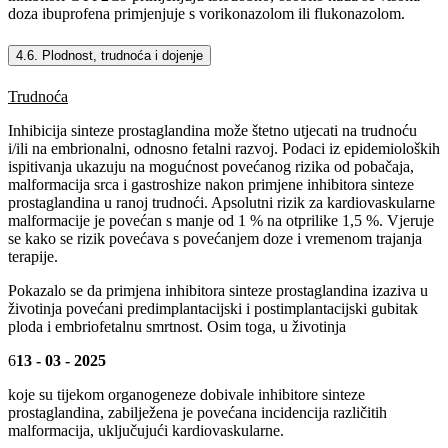
doza ibuprofena primjenjuje s vorikonazolom ili flukonazolom.
4.6. Plodnost, trudnoća i dojenje
Trudnoća
Inhibicija sinteze prostaglandina može štetno utjecati na trudnoću
i/ili na embrionalni, odnosno fetalni razvoj. Podaci iz epidemioloških
ispitivanja ukazuju na mogućnost povećanog rizika od pobačaja,
malformacija srca i gastroshize nakon primjene inhibitora sinteze
prostaglandina u ranoj trudnoći. Apsolutni rizik za kardiovaskularne
malformacije je povećan s manje od 1 % na otprilike 1,5 %. Vjeruje
se kako se rizik povećava s povećanjem doze i vremenom trajanja
terapije.
Pokazalo se da primjena inhibitora sinteze prostaglandina izaziva u
životinja povećani predimplantacijski i postimplantacijski gubitak
ploda i embriofetalnu smrtnost. Osim toga, u životinja
6
13 - 03 - 2025
koje su tijekom organogeneze dobivale inhibitore sinteze
prostaglandina, zabilježena je povećana incidencija različitih
malformacija, uključujući kardiovaskularne.