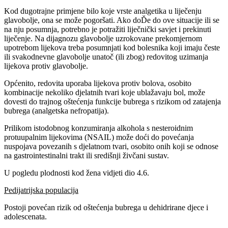
Kod dugotrajne primjene bilo koje vrste analgetika u liječenju
glavobolje, ona se može pogoršati. Ako doĎe do ove situacije ili se
na nju posumnja, potrebno je potražiti liječnički savjet i prekinuti
liječenje. Na dijagnozu glavobolje uzrokovane prekomjernom
upotrebom lijekova treba posumnjati kod bolesnika koji imaju česte
ili svakodnevne glavobolje unatoč (ili zbog) redovitog uzimanja
lijekova protiv glavobolje.
Općenito, redovita uporaba lijekova protiv bolova, osobito
kombinacije nekoliko djelatnih tvari koje ublažavaju bol, može
dovesti do trajnog oštećenja funkcije bubrega s rizikom od zatajenja
bubrega (analgetska nefropatija).
Prilikom istodobnog konzumiranja alkohola s nesteroidnim
protuupalnim lijekovima (NSAIL) može doći do povećanja
nuspojava povezanih s djelatnom tvari, osobito onih koji se odnose
na gastrointestinalni trakt ili središnji živčani sustav.
U pogledu plodnosti kod žena vidjeti dio 4.6.
Pedijatrijska populacija
Postoji povećan rizik od oštećenja bubrega u dehidrirane djece i
adolescenata.