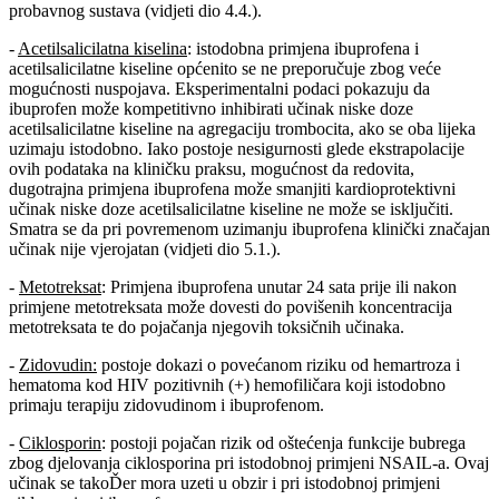
probavnog sustava (vidjeti dio 4.4.).
-
Acetilsalicilatna kiselina
: istodobna primjena ibuprofena i
acetilsalicilatne kiseline općenito se ne preporučuje zbog veće
mogućnosti nuspojava. Eksperimentalni podaci pokazuju da
ibuprofen može kompetitivno inhibirati učinak niske doze
acetilsalicilatne kiseline na agregaciju trombocita, ako se oba lijeka
uzimaju istodobno. Iako postoje nesigurnosti glede ekstrapolacije
ovih podataka na kliničku praksu, mogućnost da redovita,
dugotrajna primjena ibuprofena može smanjiti kardioprotektivni
učinak niske doze acetilsalicilatne kiseline ne može se isključiti.
Smatra se da pri povremenom uzimanju ibuprofena klinički značajan
učinak nije vjerojatan (vidjeti dio 5.1.).
-
Metotreksat
: Primjena ibuprofena unutar 24 sata prije ili nakon
primjene metotreksata može dovesti do povišenih koncentracija
metotreksata te do pojačanja njegovih toksičnih učinaka.
-
Zidovudin:
postoje dokazi o povećanom riziku od hemartroza i
hematoma kod HIV pozitivnih (+) hemofiličara koji istodobno
primaju terapiju zidovudinom i ibuprofenom.
-
Ciklosporin
: postoji pojačan rizik od oštećenja funkcije bubrega
zbog djelovanja ciklosporina pri istodobnoj primjeni NSAIL-a. Ovaj
učinak se takoĎer mora uzeti u obzir i pri istodobnoj primjeni