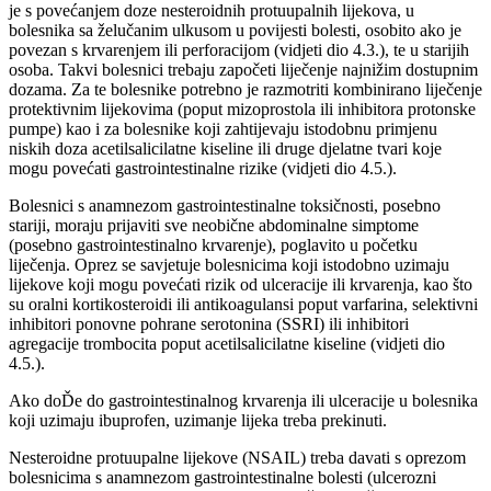
je s povećanjem doze nesteroidnih protuupalnih lijekova, u
bolesnika sa želučanim ulkusom u povijesti bolesti, osobito ako je
povezan s krvarenjem ili perforacijom (vidjeti dio 4.3.), te u starijih
osoba. Takvi bolesnici trebaju započeti liječenje najnižim dostupnim
dozama. Za te bolesnike potrebno je razmotriti kombinirano liječenje
protektivnim lijekovima (poput mizoprostola ili inhibitora protonske
pumpe) kao i za bolesnike koji zahtijevaju istodobnu primjenu
niskih doza acetilsalicilatne kiseline ili druge djelatne tvari koje
mogu povećati gastrointestinalne rizike (vidjeti dio 4.5.).
Bolesnici s anamnezom gastrointestinalne toksičnosti, posebno
stariji, moraju prijaviti sve neobične abdominalne simptome
(posebno gastrointestinalno krvarenje), poglavito u početku
liječenja. Oprez se savjetuje bolesnicima koji istodobno uzimaju
lijekove koji mogu povećati rizik od ulceracije ili krvarenja, kao što
su oralni kortikosteroidi ili antikoagulansi poput varfarina, selektivni
inhibitori ponovne pohrane serotonina (SSRI) ili inhibitori
agregacije trombocita poput acetilsalicilatne kiseline (vidjeti dio
4.5.).
Ako doĎe do gastrointestinalnog krvarenja ili ulceracije u bolesnika
koji uzimaju ibuprofen, uzimanje lijeka treba prekinuti.
Nesteroidne protuupalne lijekove (NSAIL) treba davati s oprezom
bolesnicima s anamnezom gastrointestinalne bolesti (ulcerozni