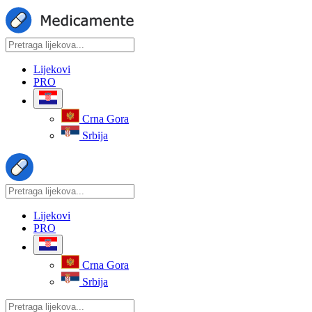
Lijekovi
PRO
Crna Gora
Srbija
Lijekovi
PRO
Crna Gora
Srbija