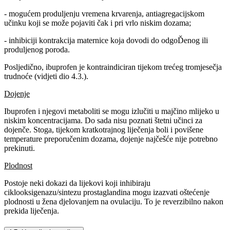
- mogućem produljenju vremena krvarenja, antiagregacijskom
učinku koji se može pojaviti čak i pri vrlo niskim dozama;
- inhibiciji kontrakcija maternice koja dovodi do odgoĎenog ili
produljenog poroda.
Posljedično, ibuprofen je kontraindiciran tijekom trećeg tromjesečja
trudnoće (vidjeti dio 4.3.).
Dojenje
Ibuprofen i njegovi metaboliti se mogu izlučiti u majčino mlijeko u
niskim koncentracijama. Do sada nisu poznati štetni učinci za
dojenče. Stoga, tijekom kratkotrajnog liječenja boli i povišene
temperature preporučenim dozama, dojenje najčešće nije potrebno
prekinuti.
Plodnost
Postoje neki dokazi da lijekovi koji inhibiraju
ciklooksigenazu/sintezu prostaglandina mogu izazvati oštećenje
plodnosti u žena djelovanjem na ovulaciju. To je reverzibilno nakon
prekida liječenja.