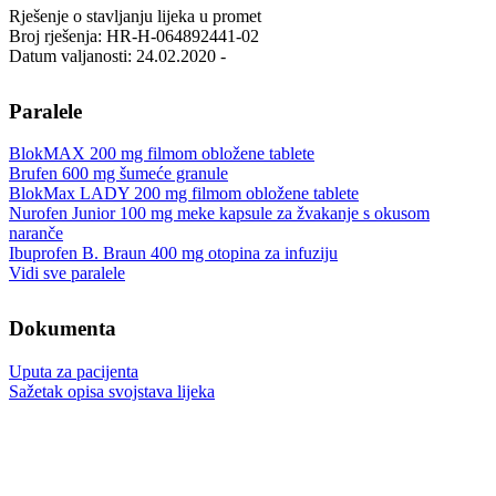
Rješenje o stavljanju lijeka u promet
Broj rješenja: HR-H-064892441-02
Datum valjanosti: 24.02.2020 -
Paralele
BlokMAX 200 mg filmom obložene tablete
Brufen 600 mg šumeće granule
BlokMax LADY 200 mg filmom obložene tablete
Nurofen Junior 100 mg meke kapsule za žvakanje s okusom
naranče
Ibuprofen B. Braun 400 mg otopina za infuziju
Vidi sve paralele
Dokumenta
Uputa za pacijenta
Sažetak opisa svojstava lijeka