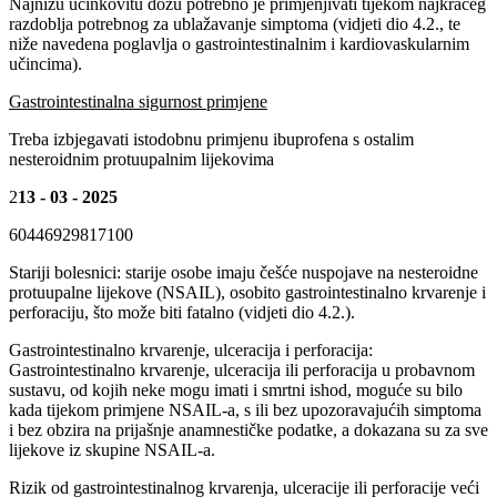
Najnižu učinkovitu dozu potrebno je primjenjivati tijekom najkraćeg
razdoblja potrebnog za ublažavanje simptoma (vidjeti dio 4.2., te
niže navedena poglavlja o gastrointestinalnim i kardiovaskularnim
učincima).
Gastrointestinalna sigurnost primjene
Treba izbjegavati istodobnu primjenu ibuprofena s ostalim
nesteroidnim protuupalnim lijekovima
2
13 - 03 - 2025
60446929817100
Stariji bolesnici: starije osobe imaju češće nuspojave na nesteroidne
protuupalne lijekove (NSAIL), osobito gastrointestinalno krvarenje i
perforaciju, što može biti fatalno (vidjeti dio 4.2.).
Gastrointestinalno krvarenje, ulceracija i perforacija:
Gastrointestinalno krvarenje, ulceracija ili perforacija u probavnom
sustavu, od kojih neke mogu imati i smrtni ishod, moguće su bilo
kada tijekom primjene NSAIL-a, s ili bez upozoravajućih simptoma
i bez obzira na prijašnje anamnestičke podatke, a dokazana su za sve
lijekove iz skupine NSAIL-a.
Rizik od gastrointestinalnog krvarenja, ulceracije ili perforacije veći