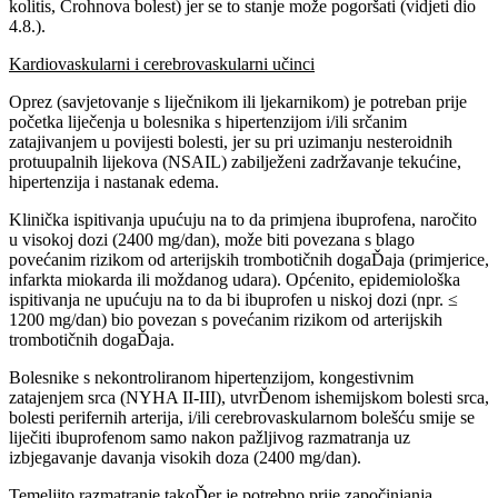
kolitis, Crohnova bolest) jer se to stanje može pogoršati (vidjeti dio
4.8.).
Kardiovaskularni i cerebrovaskularni učinci
Oprez (savjetovanje s liječnikom ili ljekarnikom) je potreban prije
početka liječenja u bolesnika s hipertenzijom i/ili srčanim
zatajivanjem u povijesti bolesti, jer su pri uzimanju nesteroidnih
protuupalnih lijekova (NSAIL) zabilježeni zadržavanje tekućine,
hipertenzija i nastanak edema.
Klinička ispitivanja upućuju na to da primjena ibuprofena, naročito
u visokoj dozi (2400 mg/dan), može biti povezana s blago
povećanim rizikom od arterijskih trombotičnih dogaĎaja (primjerice,
infarkta miokarda ili moždanog udara). Općenito, epidemiološka
ispitivanja ne upućuju na to da bi ibuprofen u niskoj dozi (npr. ≤
1200 mg/dan) bio povezan s povećanim rizikom od arterijskih
trombotičnih dogaĎaja.
Bolesnike s nekontroliranom hipertenzijom, kongestivnim
zatajenjem srca (NYHA II-III), utvrĎenom ishemijskom bolesti srca,
bolesti perifernih arterija, i/ili cerebrovaskularnom bolešću smije se
liječiti ibuprofenom samo nakon pažljivog razmatranja uz
izbjegavanje davanja visokih doza (2400 mg/dan).
Temeljito razmatranje takoĎer je potrebno prije započinjanja