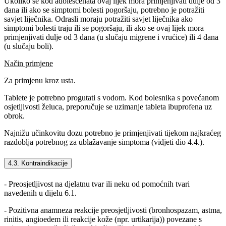
Ukoliko se kod adolescenata ovaj lijek mora primjenjivati dulje od 3
dana ili ako se simptomi bolesti pogoršaju, potrebno je potražiti
savjet liječnika. Odrasli moraju potražiti savjet liječnika ako
simptomi bolesti traju ili se pogoršaju, ili ako se ovaj lijek mora
primjenjivati dulje od 3 dana (u slučaju migrene i vrućice) ili 4 dana
(u slučaju boli).
Način primjene
Za primjenu kroz usta.
Tablete je potrebno progutati s vodom. Kod bolesnika s povećanom
osjetljivosti želuca, preporučuje se uzimanje tableta ibuprofena uz
obrok.
Najnižu učinkovitu dozu potrebno je primjenjivati tijekom najkraćeg
razdoblja potrebnog za ublažavanje simptoma (vidjeti dio 4.4.).
4.3. Kontraindikacije
- Preosjetljivost na djelatnu tvar ili neku od pomoćnih tvari
navedenih u dijelu 6.1.
- Pozitivna anamneza reakcije preosjetljivosti (bronhospazam, astma,
rinitis, angioedem ili reakcije kože (npr. urtikarija)) povezane s