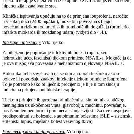
Tijekom terapije s lijekovima iz skupine NSAIL zabilježeni su edem,
hipertenzija i zatajivanje srca.
Klinička ispitivanja upućuju na to da primjena ibuprofena, naročito
u visokoj dozi (2400 mg/dan), može biti povezana s blago
povećanim rizikom od arterijskih trombotičnih dogaĎaja (primjerice,
infarkta miokarda ili moždanog udara) (vidjeti dio 4.4.).
Infekcije i infestacije
Vrlo rijetko:
Zabilježeno je pogoršanje infektivnih bolesti (npr. razvoj
nekrotizirajućeg fasciitisa) tijekom primjene NSAIL-a. Moguće ja da
je ova nuspojava povezana s mehanizmom djelovanja NSAIL-a.
Bolesnika treba savjetovati da se odmah obrati liječniku ako se
pojave ili pogoršaju znakovi infekcije tijekom primjene ibuprofena.
To je potrebno kako bi liječnik procijenio je li je u tom slučaju
indicirana primjena antibiotske terapije.
Tijekom primjene ibuprofena primijećeni su simptomi aseptičkog
meningitisa uz ukočenost vrata, glavobolju, mučninu, povraćanje,
povišenu temperaturu ili poremećaj stanja svijesti. Za ove nuspojave
predisponirani su bolesnici s autoimunim bolestima (SLE – sistemski
eritemski lupus, miješana bolest vezivnog tkiva).
Poremećaji krvi i limfnog sustava
Vrlo rijetko: