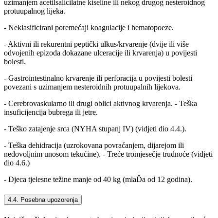
uzimanjem acetilsalicilatne kiseline ili nekog drugog nesteroidnog
protuupalnog lijeka.
- Neklasificirani poremećaji koagulacije i hematopoeze.
- Aktivni ili rekurentni peptički ulkus/krvarenje (dvije ili više
odvojenih epizoda dokazane ulceracije ili krvarenja) u povijesti
bolesti.
- Gastrointestinalno krvarenje ili perforacija u povijesti bolesti
povezani s uzimanjem nesteroidnih protuupalnih lijekova.
- Cerebrovaskularno ili drugi oblici aktivnog krvarenja. - Teška
insuficijencija bubrega ili jetre.
- Teško zatajenje srca (NYHA stupanj IV) (vidjeti dio 4.4.).
- Teška dehidracija (uzrokovana povraćanjem, dijarejom ili
nedovoljnim unosom tekućine). - Treće tromjesečje trudnoće (vidjeti
dio 4.6.)
- Djeca tjelesne težine manje od 40 kg (mlaĎa od 12 godina).
4.4. Posebna upozorenja