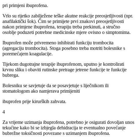
pri primjeni ibuprofena.
Vrlo su rijetko zabilježene teške akutne reakcije preosjetljivosti (npr.
anafilaktički šok). Čim se primijete prvi znakovi preosjetljivosti
nakon primjene ibuprofena, terapiju treba prekinuti, a stručno
osoblje poduzeti potrebne medicinske mjere ovisno o simptomima.
Ibuprofen može privremeno inhibirati funkciju trombocita
(agregaciju trombocita). Stoga posebno treba motriti bolesnike s
poremećajem koagulacije.
Tijekom dugotrajne terapije ibuprofenom, uputno je kontrolirati
krvnu sliku i obaviti rutinske pretrage jetrene funkcije te funkcije
bubrega.
Bolesniku se savjetuje da se posavjetuje s liječnikom ili
stomatologom ako namjerava primijeniti
ibuprofen prije kirurških zahvata.
4
Za vrijeme uzimanja ibuprofena, potrebno je osigurati dovoljan unos
tekućine kako bi se izbjegla dehidracija te eventualno povećanje
bubrežne toksičnosti povezane s uzimanjem ibuprofena.