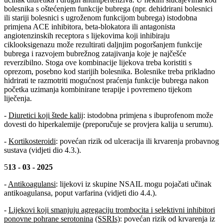
bolesnika s oštećenjem funkcije bubrega (npr. dehidrirani bolesnici
ili stariji bolesnici s ugroženom funkcijom bubrega) istodobna
primjena ACE inhibitora, beta-blokatora ili antagonista
angiotenzinskih receptora s lijekovima koji inhibiraju
ciklooksigenazu može rezultirati daljnjim pogoršanjem funkcije
bubrega i razvojem bubrežnog zatajivanja koje je najčešće
reverzibilno. Stoga ove kombinacije lijekova treba koristiti s
oprezom, posebno kod starijih bolesnika. Bolesnike treba prikladno
hidrirati te razmotriti mogućnost praćenja funkcije bubrega nakon
početka uzimanja kombinirane terapije i povremeno tijekom
liječenja.
-
Diuretici koji štede kalij
: istodobna primjena s ibuprofenom može
dovesti do hiperkalemije (preporučuje se provjera kalija u serumu).
-
Kortikosteroidi
: povećan rizik od ulceracija ili krvarenja probavnog
sustava (vidjeti dio 4.3.).
5
13 - 03 - 2025
-
Antikoagulansi
: lijekovi iz skupine NSAIL mogu pojačati učinak
antikoagulansa, poput varfarina (vidjeti dio 4.4.).
-
Lijekovi koji smanjuju agregaciju trombocita i selektivni inhibitori
ponovne pohrane serotonina
(SSRIs)
: povećan rizik od krvarenja iz