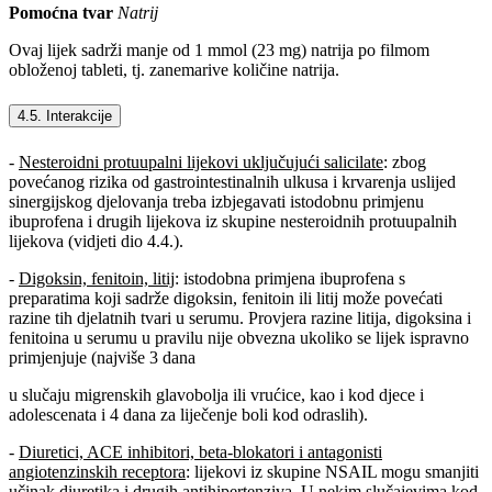
Pomoćna tvar
Natrij
Ovaj lijek sadrži manje od 1 mmol (23 mg) natrija po filmom
obloženoj tableti, tj. zanemarive količine natrija.
4.5. Interakcije
-
Nesteroidni protuupalni lijekovi uključujući salicilate
: zbog
povećanog rizika od gastrointestinalnih ulkusa i krvarenja uslijed
sinergijskog djelovanja treba izbjegavati istodobnu primjenu
ibuprofena i drugih lijekova iz skupine nesteroidnih protuupalnih
lijekova (vidjeti dio 4.4.).
-
Digoksin, fenitoin, litij
: istodobna primjena ibuprofena s
preparatima koji sadrže digoksin, fenitoin ili litij može povećati
razine tih djelatnih tvari u serumu. Provjera razine litija, digoksina i
fenitoina u serumu u pravilu nije obvezna ukoliko se lijek ispravno
primjenjuje (najviše 3 dana
u slučaju migrenskih glavobolja ili vrućice, kao i kod djece i
adolescenata i 4 dana za liječenje boli kod odraslih).
-
Diuretici, ACE inhibitori, beta-blokatori i antagonisti
angiotenzinskih receptora
: lijekovi iz skupine NSAIL mogu smanjiti
učinak diuretika i drugih antihipertenziva. U nekim slučajevima kod