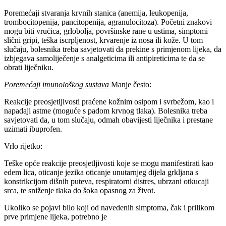
Poremećaji stvaranja krvnih stanica (anemija, leukopenija,
trombocitopenija, pancitopenija, agranulocitoza). Početni znakovi
mogu biti vrućica, grlobolja, površinske rane u ustima, simptomi
slični gripi, teška iscrpljenost, krvarenje iz nosa ili kože. U tom
slučaju, bolesnika treba savjetovati da prekine s primjenom lijeka, da
izbjegava samoliječenje s analgeticima ili antipireticima te da se
obrati liječniku.
Poremećaji imunološkog sustava
Manje često:
Reakcije preosjetljivosti praćene kožnim osipom i svrbežom, kao i
napadaji astme (moguće s padom krvnog tlaka). Bolesnika treba
savjetovati da, u tom slučaju, odmah obavijesti liječnika i prestane
uzimati ibuprofen.
Vrlo rijetko:
Teške opće reakcije preosjetljivosti koje se mogu manifestirati kao
edem lica, oticanje jezika oticanje unutarnjeg dijela grkljana s
konstrikcijom dišnih puteva, respiratorni distres, ubrzani otkucaji
srca, te sniženje tlaka do šoka opasnog za život.
Ukoliko se pojavi bilo koji od navedenih simptoma, čak i prilikom
prve primjene lijeka, potrebno je