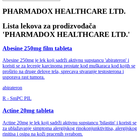
PHARMADOX HEALTHCARE LTD.
Lista lekova za prodizvođača
'
PHARMADOX HEALTHCARE LTD.
'
Abesine 250mg film tableta
Abesine 250mg je lek koji sadrži aktivnu supstancu 'abirateron' i
koristi se za lecenje karcinoma prostate kod muškaraca kod kojih se
proširio na druge delove tela, sprecava stvaranje testosterona i
usporava rast tumora.
abirateron
R
-
SmPC
PIL
Actine 20mg tableta
Actine 20mg je lek koji sadrži aktivnu supstancu 'bilastin' i koristi se
za ublažavanje simptoma alergijskog rinokonjunktivitisa, alergijskog
rinitisa i osipa na koži pracenih svrabom.