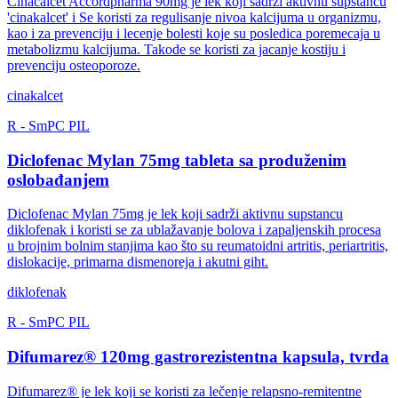
Cinacalcet Accordpharma 90mg je lek koji sadrži aktivnu supstancu
'cinakalcet' i Se koristi za regulisanje nivoa kalcijuma u organizmu,
kao i za prevenciju i lecenje bolesti koje su posledica poremecaja u
metabolizmu kalcijuma. Takode se koristi za jacanje kostiju i
prevenciju osteoporoze.
cinakalcet
R
-
SmPC
PIL
Diclofenac Mylan 75mg tableta sa produženim
oslobađanjem
Diclofenac Mylan 75mg je lek koji sadrži aktivnu supstancu
diklofenak i koristi se za ublažavanje bolova i zapaljenskih procesa
u brojnim bolnim stanjima kao što su reumatoidni artritis, periartritis,
dislokacije, primarna dismenoreja i akutni giht.
diklofenak
R
-
SmPC
PIL
Difumarez® 120mg gastrorezistentna kapsula, tvrda
Difumarez® je lek koji se koristi za lečenje relapsno-remitentne