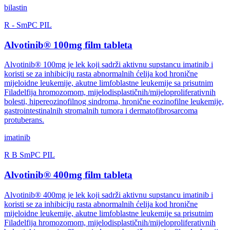
bilastin
R
-
SmPC
PIL
Alvotinib® 100mg film tableta
Alvotinib® 100mg je lek koji sadrži aktivnu supstancu imatinib i
koristi se za inhibiciju rasta abnormalnih ćelija kod hronične
mijeloidne leukemije, akutne limfoblastne leukemije sa prisutnim
Filadelfija hromozomom, mijelodisplastičnih/mijeloproliferativnih
bolesti, hipereozinofilnog sindroma, hronične eozinofilne leukemije,
gastrointestinalnih stromalnih tumora i dermatofibrosarcoma
protuberans.
imatinib
R
B
SmPC
PIL
Alvotinib® 400mg film tableta
Alvotinib® 400mg je lek koji sadrži aktivnu supstancu imatinib i
koristi se za inhibiciju rasta abnormalnih ćelija kod hronične
mijeloidne leukemije, akutne limfoblastne leukemije sa prisutnim
Filadelfija hromozomom, mijelodisplastičnih/mijeloproliferativnih