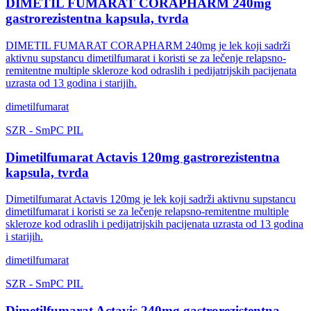
DIMETIL FUMARAT CORAPHARM 240mg
gastrorezistentna kapsula, tvrda
DIMETIL FUMARAT CORAPHARM 240mg je lek koji sadrži
aktivnu supstancu dimetilfumarat i koristi se za lečenje relapsno-
remitentne multiple skleroze kod odraslih i pedijatrijskih pacijenata
uzrasta od 13 godina i starijih.
dimetilfumarat
SZR
-
SmPC
PIL
Dimetilfumarat Actavis 120mg gastrorezistentna
kapsula, tvrda
Dimetilfumarat Actavis 120mg je lek koji sadrži aktivnu supstancu
dimetilfumarat i koristi se za lečenje relapsno-remitentne multiple
skleroze kod odraslih i pedijatrijskih pacijenata uzrasta od 13 godina
i starijih.
dimetilfumarat
SZR
-
SmPC
PIL
Dimetilfumarat Actavis 240mg gastrorezistentna