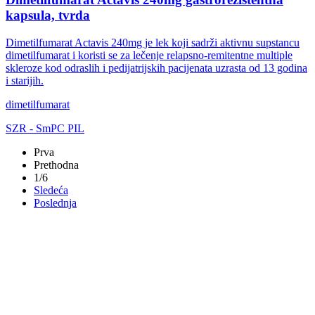
kapsula, tvrda
Dimetilfumarat Actavis 240mg je lek koji sadrži aktivnu supstancu
dimetilfumarat i koristi se za lečenje relapsno-remitentne multiple
skleroze kod odraslih i pedijatrijskih pacijenata uzrasta od 13 godina
i starijih.
dimetilfumarat
SZR
-
SmPC
PIL
Prva
Prethodna
1/6
Sledeća
Poslednja