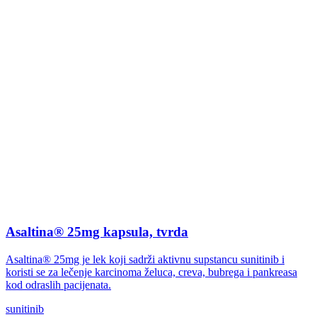
Asaltina® 25mg kapsula, tvrda
Asaltina® 25mg je lek koji sadrži aktivnu supstancu sunitinib i
koristi se za lečenje karcinoma želuca, creva, bubrega i pankreasa
kod odraslih pacijenata.
sunitinib