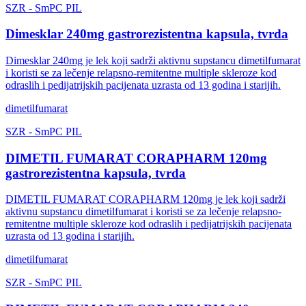
SZR
-
SmPC
PIL
Dimesklar 240mg gastrorezistentna kapsula, tvrda
Dimesklar 240mg je lek koji sadrži aktivnu supstancu dimetilfumarat
i koristi se za lečenje relapsno-remitentne multiple skleroze kod
odraslih i pedijatrijskih pacijenata uzrasta od 13 godina i starijih.
dimetilfumarat
SZR
-
SmPC
PIL
DIMETIL FUMARAT CORAPHARM 120mg
gastrorezistentna kapsula, tvrda
DIMETIL FUMARAT CORAPHARM 120mg je lek koji sadrži
aktivnu supstancu dimetilfumarat i koristi se za lečenje relapsno-
remitentne multiple skleroze kod odraslih i pedijatrijskih pacijenata
uzrasta od 13 godina i starijih.
dimetilfumarat
SZR
-
SmPC
PIL