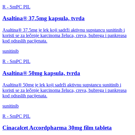
R
-
SmPC
PIL
Asaltina® 37.5mg kapsula, tvrda
Asaltina® 37.5mg je lek koji sadrži aktivnu supstancu sunitinib i
koristi se za lečenje karcinoma želuca, creva, bubrega i pankreasa
kod odraslih pacijenata.
sunitinib
R
-
SmPC
PIL
Asaltina® 50mg kapsula, tvrda
Asaltina® 50mg je lek koji sadrži aktivnu supstancu sunitinib i
koristi se za lečenje karcinoma želuca, creva, bubrega i pankreasa
kod odraslih pacijenata.
sunitinib
R
-
SmPC
PIL
Cinacalcet Accordpharma 30mg film tableta