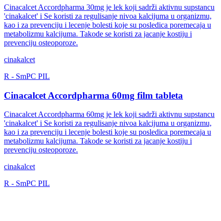
Cinacalcet Accordpharma 30mg je lek koji sadrži aktivnu supstancu
'cinakalcet' i Se koristi za regulisanje nivoa kalcijuma u organizmu,
kao i za prevenciju i lecenje bolesti koje su posledica poremecaja u
metabolizmu kalcijuma. Takode se koristi za jacanje kostiju i
prevenciju osteoporoze.
cinakalcet
R
-
SmPC
PIL
Cinacalcet Accordpharma 60mg film tableta
Cinacalcet Accordpharma 60mg je lek koji sadrži aktivnu supstancu
'cinakalcet' i Se koristi za regulisanje nivoa kalcijuma u organizmu,
kao i za prevenciju i lecenje bolesti koje su posledica poremecaja u
metabolizmu kalcijuma. Takode se koristi za jacanje kostiju i
prevenciju osteoporoze.
cinakalcet
R
-
SmPC
PIL