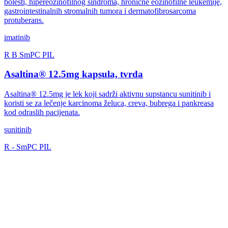
bolesti, hipereozinofilnog sindroma, hronične eozinofilne leukemije,
gastrointestinalnih stromalnih tumora i dermatofibrosarcoma
protuberans.
imatinib
R
B
SmPC
PIL
Asaltina® 12.5mg kapsula, tvrda
Asaltina® 12.5mg je lek koji sadrži aktivnu supstancu sunitinib i
koristi se za lečenje karcinoma želuca, creva, bubrega i pankreasa
kod odraslih pacijenata.
sunitinib
R
-
SmPC
PIL