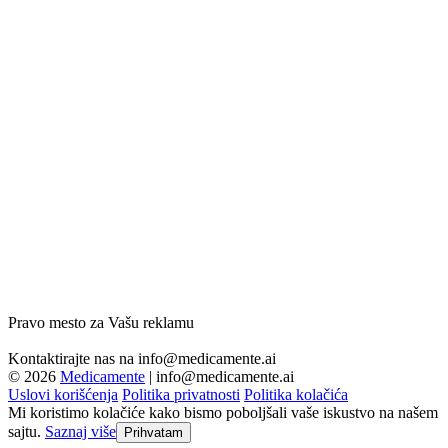
Pravo mesto za Vašu reklamu
Kontaktirajte nas na
info@medicamente.ai
© 2026
Medicamente
|
info@medicamente.ai
Uslovi korišćenja
Politika privatnosti
Politika kolačića
Mi koristimo kolačiće kako bismo poboljšali vaše iskustvo na našem
sajtu.
Saznaj više
Prihvatam