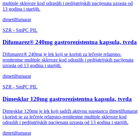
multiple skleroze kod odraslih i pedijatrijskih pacijenata uzrasta od
13 godina i starijih.
dimetilfumarat
SZR
-
SmPC
PIL
Difumarez® 240mg gastrorezistentna kapsula, tvrda
Difumarez® 240mg je lek koji se koristi za lečenje relapsno-
remitentne multiple skleroze kod odraslih i pedijatrijskih pacijenata
uzrasta od 13 godina i starijih.
dimetilfumarat
SZR
-
SmPC
PIL
Dimesklar 120mg gastrorezistentna kapsula, tvrda
Dimesklar 120mg je lek koji sadrži aktivnu supstancu dimetilfumarat
i koristi se za lečenje relapsno-remitentne multiple skleroze kod
odraslih i pedijatrijskih pacijenata uzrasta od 13 godina i starijih.
dimetilfumarat