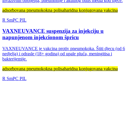
invazivnih oboljenja, pneumonije i akutnog otitis media kod djece.
adsorbovana pneumokokna polisaharidna konjugovana vakcina
R
SmPC
PIL
VAXNEUVANCE suspenzija za injekciju u
napunjenom injekcionom špricu
VAXNEUVANCE je vakcina protiv pneumokoka. Štiti djecu (od 6
nedjelja) i odrasle (18+ godina) od upale pluća, meningitisa i
bakterijemije.
adsorbovana pneumokokna polisaharidna konjugovana vakcina
R
SmPC
PIL