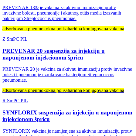
PREVENAR 13® je vakcina za aktivnu imunizaciju protiv
invazivne bolesti, pneumonije i akutnog otitis media izazvanih
bakterijom Streptococcus pneumoniae.
adsorbovana pneumokokna polisaharidna konjugovana vakcina
Z
SmPC
PIL
PREVENAR 20 suspenzija za injekciju u
napunjenom injekcionom špricu
PREVENAR 20 je vakcina za aktivnu imunizaciju protiv invazivne
bolesti i pneumonije uzrokovane bakterijom Streptococcus
pneumoniae.
adsorbovana pneumokokna polisaharidna konjugovana vakcina
R
SmPC
PIL
SYNFLORIX suspenzija za injekciju u napunjenom
injekcionom špricu
SYNFLORIX vakcina je namijenjena za aktivnu imunizaciju protiv