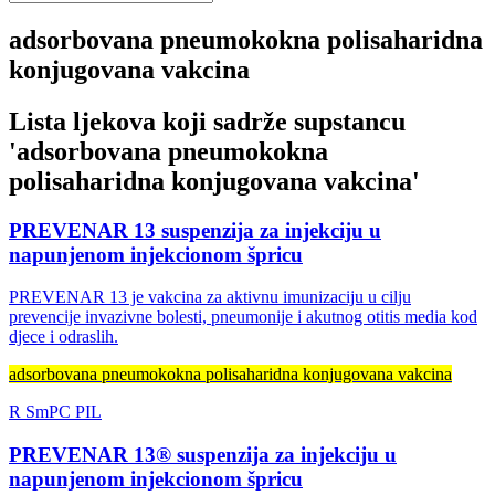
adsorbovana pneumokokna polisaharidna
konjugovana vakcina
Lista ljekova koji sadrže supstancu
'
adsorbovana pneumokokna
polisaharidna konjugovana vakcina
'
PREVENAR 13 suspenzija za injekciju u
napunjenom injekcionom špricu
PREVENAR 13 je vakcina za aktivnu imunizaciju u cilju
prevencije invazivne bolesti, pneumonije i akutnog otitis media kod
djece i odraslih.
adsorbovana pneumokokna polisaharidna konjugovana vakcina
R
SmPC
PIL
PREVENAR 13® suspenzija za injekciju u
napunjenom injekcionom špricu