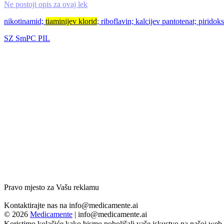
Ne postoji opis za ovaj lek
nikotinamid;
tiaminijev klorid
; riboflavin; kalcijev pantotenat; pirido
SZ
SmPC
PIL
Pravo mjesto za Vašu reklamu
Kontaktirajte nas na
info@medicamente.ai
© 2026
Medicamente
|
info@medicamente.ai
Koristimo kolačiće kako bismo poboljšali vaše iskustvo na našoj web 