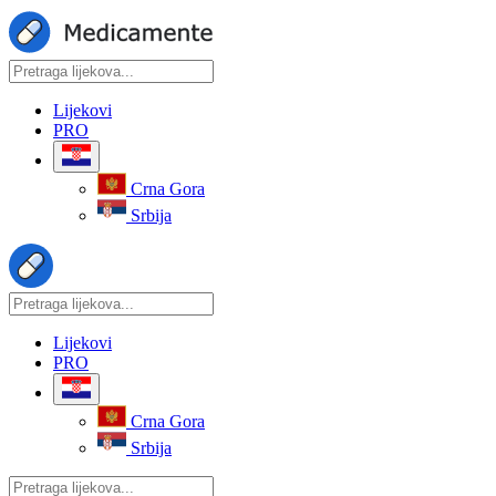
Lijekovi
PRO
Crna Gora
Srbija
Lijekovi
PRO
Crna Gora
Srbija