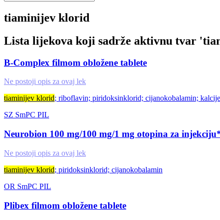
tiaminijev klorid
Lista lijekova koji sadrže aktivnu tvar '
tia
B-Complex filmom obložene tablete
Ne postoji opis za ovaj lek
tiaminijev klorid
; riboflavin; piridoksinklorid; cijanokobalamin; kalci
SZ
SmPC
PIL
Neurobion 100 mg/100 mg/1 mg otopina za injekciju
Ne postoji opis za ovaj lek
tiaminijev klorid
; piridoksinklorid; cijanokobalamin
OR
SmPC
PIL
Plibex filmom obložene tablete