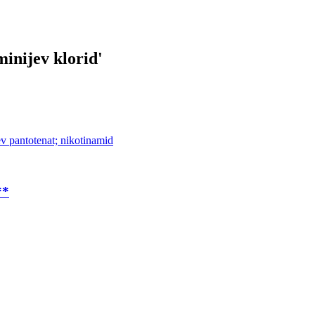
minijev klorid
'
jev pantotenat; nikotinamid
**