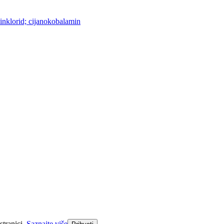
ksinklorid; cijanokobalamin
stranici.
Saznajte više