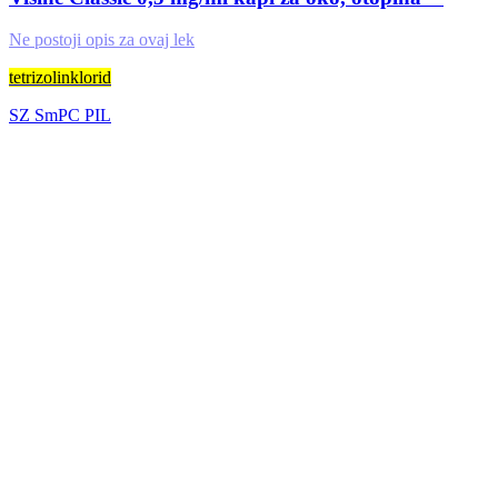
Ne postoji opis za ovaj lek
tetrizolinklorid
SZ
SmPC
PIL