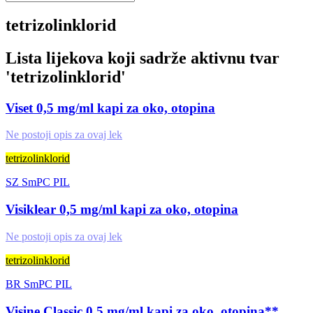
tetrizolinklorid
Lista lijekova koji sadrže aktivnu tvar
'
tetrizolinklorid
'
Viset 0,5 mg/ml kapi za oko, otopina
Ne postoji opis za ovaj lek
tetrizolinklorid
SZ
SmPC
PIL
Visiklear 0,5 mg/ml kapi za oko, otopina
Ne postoji opis za ovaj lek
tetrizolinklorid
BR
SmPC
PIL
Visine Classic 0,5 mg/ml kapi za oko, otopina**