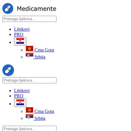
Lijekovi
PRO
Crna Gora
Srbija
Lijekovi
PRO
Crna Gora
Srbija