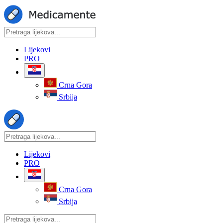
Lijekovi
PRO
Crna Gora
Srbija
Lijekovi
PRO
Crna Gora
Srbija