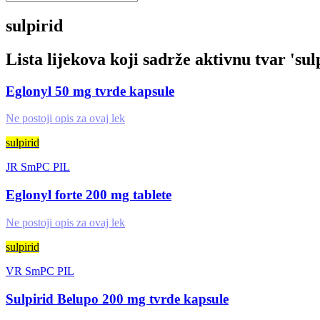
sulpirid
Lista lijekova koji sadrže aktivnu tvar '
sul
Eglonyl 50 mg tvrde kapsule
Ne postoji opis za ovaj lek
sulpirid
JR
SmPC
PIL
Eglonyl forte 200 mg tablete
Ne postoji opis za ovaj lek
sulpirid
VR
SmPC
PIL
Sulpirid Belupo 200 mg tvrde kapsule