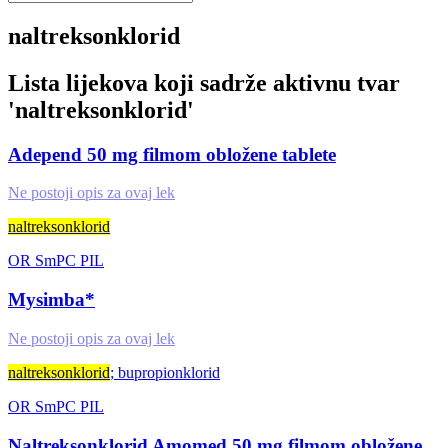
naltreksonklorid
Lista lijekova koji sadrže aktivnu tvar
'
naltreksonklorid
'
Adepend 50 mg filmom obložene tablete
Ne postoji opis za ovaj lek
naltreksonklorid
OR
SmPC
PIL
Mysimba*
Ne postoji opis za ovaj lek
naltreksonklorid
; bupropionklorid
OR
SmPC
PIL
Naltreksonklorid Amomed 50 mg filmom obložene