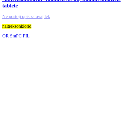
tablete
Ne postoji opis za ovaj lek
naltreksonklorid
OR
SmPC
PIL