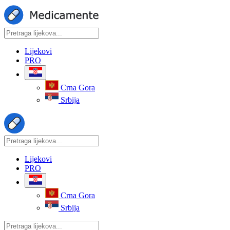
Lijekovi
PRO
Crna Gora
Srbija
Lijekovi
PRO
Crna Gora
Srbija