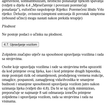
agresivnost, somnambulizam, neobično ponašanje tijekom spavanja
(vidjeti u dijelu 4.4 „Mjesečarenje i povezani poremećaji
ponašanja“), euforično raspoloţenje Rijetko: Poremećeni libido Vrlo
rijetko: Deluzije, ovisnost (simptomi ustezanja ili povratak simptoma
(rebound učinci) mogu nastati nakon prekida terapije)
Plodnost
Ne postoje podaci o učinku na plodnost.
4.7. Upravljanje vozilom
Zolpidem značajno utječe na sposobnost upravljanja vozilima i rada
sa strojevima.
Osobe koje upravljaju vozilima i rade sa strojevima treba upozoriti
da kod primjene ovog lijeka, kao i kod primjene drugih hipnotika,
moţe postojati rizik od omamljenosti, produljenog vremena reakcije,
omaglice, pospanosti, zamagljenog vida/dvoslika te smanjene
budnosti i smanjene sposobnosti upravljanja vozilom jutro nakon
uzimanja lijeka (vidjeti dio 4.8). Da bi se taj rizik minimizirao,
preporučuje se najmanje 8 sati odmaranja izmeĎu primjene
zolpidema i upravljanja vozilom, rada sa strojevima i rada na
visinama.