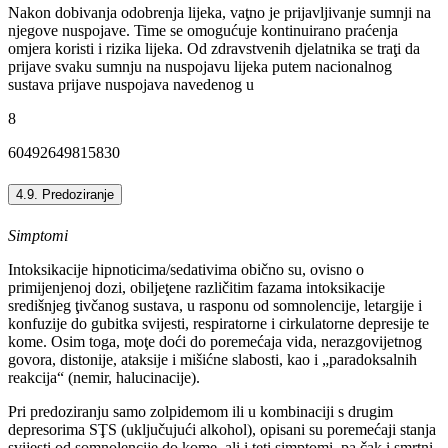
Nakon dobivanja odobrenja lijeka, vaţno je prijavljivanje sumnji na
njegove nuspojave. Time se omogućuje kontinuirano praćenja
omjera koristi i rizika lijeka. Od zdravstvenih djelatnika se traţi da
prijave svaku sumnju na nuspojavu lijeka putem nacionalnog
sustava prijave nuspojava navedenog u
8
60492649815830
4.9. Predoziranje
Simptomi
Intoksikacije hipnoticima/sedativima obično su, ovisno o
primijenjenoj dozi, obiljeţene različitim fazama intoksikacije
središnjeg ţivčanog sustava, u rasponu od somnolencije, letargije i
konfuzije do gubitka svijesti, respiratorne i cirkulatorne depresije te
kome. Osim toga, moţe doći do poremećaja vida, nerazgovijetnog
govora, distonije, ataksije i mišićne slabosti, kao i „paradoksalnih
reakcija“ (nemir, halucinacije).
Pri predoziranju samo zolpidemom ili u kombinaciji s drugim
depresorima SŢS (uključujući alkohol), opisani su poremećaji stanja
svijesti od somnolencije do kome, ali i teţi simptomi, pa čak i smrtni