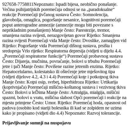
927658-7758811Nepoznato: Ispadi bijesa, neobično ponašanje.
Većina psihijatrijskih poremećaja odnosi se na „paradoksalne“
reakcije Poremećaji ţivčanog sustava Često: Somnolencija,
glavobolja, omaglica, pogoršanje nesanice, kognitivni poremećaji
poput anterogradne amnezije (amnezije mogu biti povezane s
neprikladnim ponašanjem) Manje često: Parestezije, tremor,
smanjena razina svijesti, nerazgovijetan govor Rijetko: Smanjena
razina svijesti Poremećaji vida Manje često: Dvoslike, zamagljen vid
Rijetko: Pogoršanje vida Poremećaji dišnog sustava, prsišta i
sredoprsja Vrlo rijetko: Respiratorna depresija (vidjeti u dijelu 4.4.
„Poremećaji respiratorne funkcije“) Poremećaji probavnog sustava
Često: Dijareja, mučnina, povraćanje, bolovi u trbuhu Poremećaji
jetre i ţuči Manje često: Povišene razine jetrenih enzima. Rijetko:
Hepatocelularno, kolestatsko ili oštećenje jetre mješovitog tipa
(vidjeti dijelove 4.2, 4.3 i 4.4) Poremećaji koţe i potkoţnog tkiva
Manje često: Koţni osip, svrbeţ, hiperhidroza Rijetko: Urtikarija
(koprivnjača) Poremećaji mišićno-koštanog sustava i vezivnog tkiva
Često: Bolovi u leĎima Manje često: Artralgija, mialgija, mišićni
spazmi, bolovi u vratu, mišićna slabost Opći poremećaji i reakcije na
mjestu primjene Često: Umor. Rijetko: Poremećaj hoda, opasnost od
padova (osobito kod stariji bolesnika ili kad se zolpidem ne uzima
kako je propisano (vidjeti dio 4.4) Nepoznato: Razvoj tolerancije.
Prijavljivanje sumnji na nuspojavu