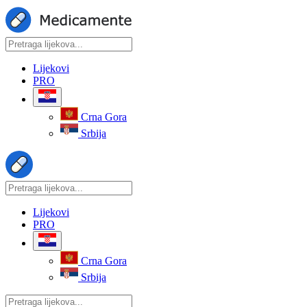
Lijekovi
PRO
Crna Gora
Srbija
Lijekovi
PRO
Crna Gora
Srbija