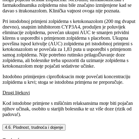
farmakodinamika zolpidema nisu bile značajno izmijenjene kad se
davao s itrakonazolom. Klinička vaţnost ovoga nije poznata.
Pri istodobnoj primjeni zolpidema s ketokonazolom (200 mg dvaput
dnevno), snaţnim inhibitorom CYP3A4, produljen je poluvijek
eliminacije zolpidema, povećan ukupni AUC te smanjen prividni
klirens u usporedbi s primjenom zolpidema s placebom. Ukupna
površina ispod krivulje (AUC) zolpidema pri istodobnoj primjeni s
ketokonazolom se povećala za 1,83 puta u usporedbi s primjenom
samog zolpidema. Nije potrebno rutinsko prilagoĎavanje doze
zolpidema, ali bolesnike treba upozoriti da uzimanje zolpidema s
ketokonazolom moţe pojačati sedativne učinke.
Istodobno primijenjen ciprofloksacin moţe povećati koncentraciju
zolpidema u krvi; stoga se istodobna primjena ne preporučuje.
Drugi lijekovi
Kod istodobne primjene s mišićnim relaksansima moţe biti pojačan
njihov učinak, osobito u starijih bolesnika te uz više doze (rizik od
padova!).
4.6. Plodnost, trudnoća i dojenje