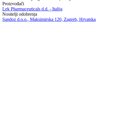
Proizvođači
Lek Pharmaceuticals d.d. - Italija
Nositelji odobrenja
Sandoz d.o.o., Maksimirska 120, Zagreb, Hrvatska