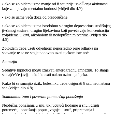
• ako se zolpidem uzme manje od 8 sati prije izvoĎenja aktivnosti
koje zahtijevaju mentalnu budnost (vidjeti dio 4.7)
• ako se uzme veća doza od preporučene
• ako se zolpidem uzima istodobno s drugim depresorima središnjeg
ţivčanog sustava, drugim lijekovima koji povećavaju koncentraciju
zolpidema u krvi, alkoholom ili nedopuštenim tvarima (vidjeti dio
4.5)
Zolpidem treba uzeti odjednom neposredno prije odlaska na
spavanje te se ne smije ponovno uzeti tijekom iste noći.
Amnezija
Sedativi/ hipnotici mogu izazvati anterogradnu amneziju. To stanje
se najčešće javlja nekoliko sati nakon uzimanja lijeka.
Kako bi se smanjio rizik, bolesniku treba osigurati 8 sati neometana
sna (vidjeti dio 4.8).
Somnambulizam i povezani poremećaji ponašanja
Neobična ponašanja u snu, uključujući hodanje u snu i drugi
poremećaji ponašanja poput „voţnje u snu“, pripremanja i