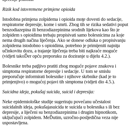
Rizik kod istovremene primjene opioida
Istodobna primjena zolpidema i opioida moţe dovesti do sedacije,
respiratorne depresije, kome i smrti. Zbog tih se rizika sedativi poput
benzodiazepina ili benzodiazepinima srodnih lijekova kao što je
zolpidem s opioidima trebaju propisivati samo bolesnicima za koje
nema drugih načina liječenja. Ako se donese odluka o propisivanju
zolpidema istodobno s opioidima, potrebno je primijeniti najniţu
učinkovitu dozu, a trajanje liječenja treba biti najkraće moguće
(vidjeti takoĎer opću preporuku za doziranje u dijelu 4.2.).
Bolesnike treba paţljivo pratiti zbog moguće pojave znakova i
simptoma respiratorne depresije i sedacije. U tom se smislu
preporučuje informirati bolesnike i njihove skrbnike (kad je to
primjenjivo) o mogućoj pojavi tih simptoma (vidjeti dio 4.5.).
Suicidna ideja, pokušaj suicida, suicid i depresija:
Neke epidemiološke studije sugeriraju povećanu učestalost
suicidalnih ideja, pokušajasuicida te suicida u bolesnika s ili bez
depresije, a liječeni su benzodiazepinima i drugim hipnotikom,
uključujući zolpidem. MeĎutim, uzročno-posljedična veza nije
uspostavljena.