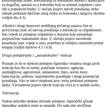
konzumiranja hrane, telefoniranja ili seksualnih odnosa s amnezijom
za dogaĎaj, opisani su u bolesnika koji su uzimali zolpidem i nisu
bili u potpunosti budni. U slučaju pojave takvih ponašanja, treba
odmah prekinuti liječenje zbog rizika za bolesnika i njegovu okolinu
(vidjeti dio 4.3).
Alkohol i drugi depresori središnjeg ţivčanog sustava čini se
povećavaju rizik od takvog ponašanja u interakciji sa zolpidemom.
Isto vrijedi za primjenu zolpidema u dozama koje premašuju
preporučene maksimalne doze. U slučaju pojave navedenih
ponašanja (npr. voţnje u snu), potrebno je ozbiljno razmotriti prekid
terapije (vidjeti dijelove 4.5 i 4.8).
Druge psihijatrijske i „paradoksalne“ reakcije
Poznato je da se tijekom primjene hipnotika/ sedativa mogu javiti
reakcije kao što su nemir, pojačanje nesanice, agitacija,
razdraţljivost, agresivnost, sumanutost, bijes, noćne more,
halucinacije, psihoze, neprimjereno ponašanje i drugi poremećaji
ponašanja. Ako se takvi simptomi jave, treba prekinuti primjenu
lijeka. Vjerojatnost pojave takvih reakcija veća je u starijih osoba.
Tolerancija
Nakon nekoliko tjedana učestale primjene, hipnotički učinak
hipnotika/ sedativa moţe se smanjiti. Do sada nije utvrĎena