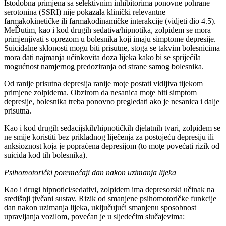
Istodobna primjena sa selektivnim inhibitorima ponovne pohrane
serotonina (SSRI) nije pokazala klinički relevantne
farmakokinetičke ili farmakodinamičke interakcije (vidjeti dio 4.5).
MeĎutim, kao i kod drugih sedativa/hipnotika, zolpidem se mora
primjenjivati s oprezom u bolesnika koji imaju simptome depresije.
Suicidalne sklonosti mogu biti prisutne, stoga se takvim bolesnicima
mora dati najmanja učinkovita doza lijeka kako bi se spriječila
mogućnost namjernog predoziranja od strane samog bolesnika.
Od ranije prisutna depresija ranije moţe postati vidljiva tijekom
primjene zolpidema. Obzirom da nesanica moţe biti simptom
depresije, bolesnika treba ponovno pregledati ako je nesanica i dalje
prisutna.
Kao i kod drugih sedacijskih/hipnotičkih djelatnih tvari, zolpidem se
ne smije koristiti bez prikladnog liječenja za postojeću depresiju ili
anksioznost koja je popraćena depresijom (to moţe povećati rizik od
suicida kod tih bolesnika).
Psihomotorički poremećaji dan nakon uzimanja lijeka
Kao i drugi hipnotici/sedativi, zolpidem ima depresorski učinak na
središnji ţivčani sustav. Rizik od smanjene psihomotoričke funkcije
dan nakon uzimanja lijeka, uključujući smanjenu sposobnost
upravljanja vozilom, povećan je u sljedećim slučajevima: