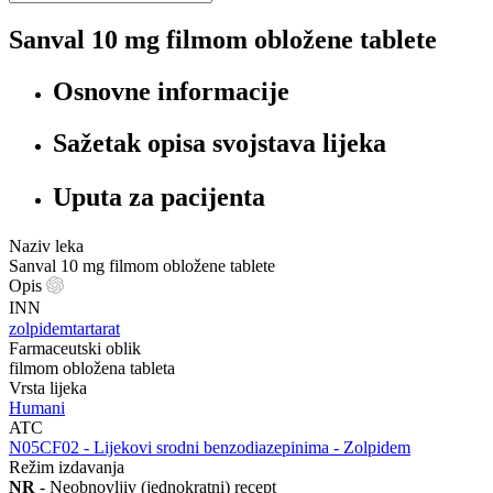
Sanval 10 mg filmom obložene tablete
Osnovne informacije
Sažetak opisa svojstava lijeka
Uputa za pacijenta
Naziv leka
Sanval 10 mg filmom obložene tablete
Opis
INN
zolpidemtartarat
Farmaceutski oblik
filmom obložena tableta
Vrsta lijeka
Humani
ATC
‍N05CF02 - Lijekovi srodni benzodiazepinima - Zolpidem
Režim izdavanja
NR
- Neobnovljiv (jednokratni) recept