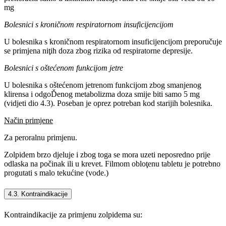
mg
Bolesnici s kroničnom respiratornom insuficijencijom
U bolesnika s kroničnom respiratornom insuficijencijom preporučuje
se primjena niţih doza zbog rizika od respiratorne depresije.
Bolesnici s oštećenom funkcijom jetre
U bolesnika s oštećenom jetrenom funkcijom zbog smanjenog
klirensa i odgoĎenog metabolizma doza smije biti samo 5 mg
(vidjeti dio 4.3). Poseban je oprez potreban kod starijih bolesnika.
Način primjene
Za peroralnu primjenu.
Zolpidem brzo djeluje i zbog toga se mora uzeti neposredno prije
odlaska na počinak ili u krevet. Filmom obloţenu tabletu je potrebno
progutati s malo tekućine (vode.)
4.3. Kontraindikacije
Kontraindikacije za primjenu zolpidema su: