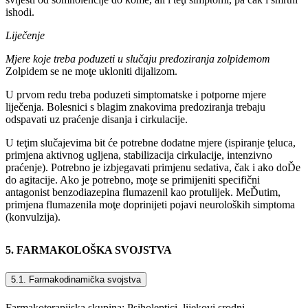
ishodi.
Liječenje
Mjere koje treba poduzeti u slučaju predoziranja zolpidemom
Zolpidem se ne moţe ukloniti dijalizom.
U prvom redu treba poduzeti simptomatske i potporne mjere
liječenja. Bolesnici s blagim znakovima predoziranja trebaju
odspavati uz praćenje disanja i cirkulacije.
U teţim slučajevima bit će potrebne dodatne mjere (ispiranje ţeluca,
primjena aktivnog ugljena, stabilizacija cirkulacije, intenzivno
praćenje). Potrebno je izbjegavati primjenu sedativa, čak i ako doĎe
do agitacije. Ako je potrebno, moţe se primijeniti specifični
antagonist benzodiazepina flumazenil kao protulijek. MeĎutim,
primjena flumazenila moţe doprinijeti pojavi neuroloških simptoma
(konvulzija).
5. FARMAKOLOŠKA SVOJSTVA
5.1. Farmakodinamička svojstva
Farmakoterapijska skupina: Psiholeptici, lijekovi srodni