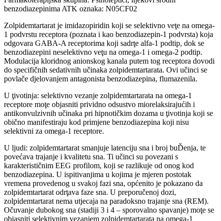
benzodiazepinima ATK oznaka: N05CF02
Zolpidemtartarat je imidazopiridin koji se selektivno veţe na omega-
1 podvrstu receptora (poznata i kao benzodiazepin-1 podvrsta) koja
odgovara GABA-A receptorima koji sadrţe alfa-1 podtip, dok se
benzodiazepini neselektivno veţu na omega-1 i omega-2 podtip.
Modulacija kloridnog anionskog kanala putem tog receptora dovodi
do specifičnih sedativnih učinaka zolpidemtartarata. Ovi učinci se
povlače djelovanjem antagonista benzodiazepina, flumazenila.
U ţivotinja: selektivno vezanje zolpidemtartarata na omega-1
receptore moţe objasniti prividno odsustvo miorelaksirajućih i
antikonvulzivnih učinaka pri hipnotičkim dozama u ţivotinja koji se
obično manifestiraju kod primjene benzodiazepina koji nisu
selektivni za omega-1 receptore.
U ljudi: zolpidemtartarat smanjuje latenciju sna i broj buĎenja, te
povećava trajanje i kvalitetu sna. Ti učinci su povezani s
karakterističnim EEG profilom, koji se razlikuje od onog kod
benzodiazepina. U ispitivanjima u kojima je mjeren postotak
vremena provedenog u svakoj fazi sna, općenito je pokazano da
zolpidemtartarat odrţava faze sna. U preporučenoj dozi,
zolpidemtartarat nema utjecaja na paradoksno trajanje sna (REM).
Očuvanje dubokog sna (stadiji 3 i 4 – sporovalno spavanje) moţe se
objasniti selektivnim vezanjem zolpidemtartarata na omega-1