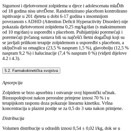
Sigurnost i djelotvornost zolpidema u djece i adolescenata mlaĎih
od 18 godina nisu utvrĎene. Randomizirano placebom kontrolirano
ispitivanje u 201 djeteta u dobi 6-17 godina s insomnijom
povezanom s ADHD (Attention Deficit Hyperactivity Disorder) nije
pokazala djelotvornost zolpidema 0,25 mg/kg/dan (s maksimumom
od 10 mg/dan) u usporedbi s placebom. Psihijatrijski poremećaji i
poremećaji ţivčanog sustava bili su najčešći štetni dogaĎaji koji su
se javljali prilikom terapije zolpidemom u usporedbi s placebom, a
uključivali su omaglicu (23,5 % naspram 1,5 %), glavobolju (12,5 %
naspram 9,2 %) i halucinacije (7,4 % naspram 0 %) (vidjeti dijelove
4.2 i 4.3).
5.2. Farmakokinetička svojstva
Apsorpcija
Zolpidem se brzo apsorbira i ostvaruje svoj hipnotički učinak.
Bioraspoloţivost nakon peroralne primjene iznosi 70 % i u
terapijskom rasponu doza pokazuje linearnu kinetiku. Vršna
koncentracija u plazmi postiţe se za 0,5 do 3 sata nakon primjene.
Distribucija
Volumen distribucije u odraslih iznosi 0,54 ± 0,02 l/kg, dok se u