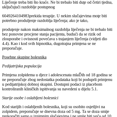
Liječenje treba biti što kraće. Ne bi trebalo biti duţe od četiri tjedna,
uključujući razdoblje postupnog
6049264104983prekida terapije. U nekim slučajevima moţe biti
potrebno produljenje razdoblja liječenja; ako je tako,
produţenje nakon maksimalnog razdoblja liječenja ne bi trebalo biti
bez ponovne procjene stanja pacijenta, budući da se rizik od
zlouporabe i ovisnosti povećava s trajanjem liječenja (vidjeti dio
4.4). Kao i kod svih hipnotika, dugotrajna primjena se ne
preporučuje.
Posebne skupine bolesnika
Pedijatrijska populacija
Primjena zolpidema u djece i adolescenata mlaĎih od 18 godina se
ne preporučuje zbog nedostatka podataka koji bi poduprli primjenu
u pedijatrijskoj dobnoj skupini. Dostupni podaci iz placebom
kontroliranih kliničkih ispitivanja su navedeni u dijelu 5.1.
Starije osobe i oslabljeni bolesnici
Kod starijih i oslabljenih bolesnika, koji su osobito osjetljivi na
zolpidem, preporučuje se dnevna doza od 5 mg. Ta se doza smije
prekoračiti samo u iznimnim slučajevima i ne smije biti veća od 10