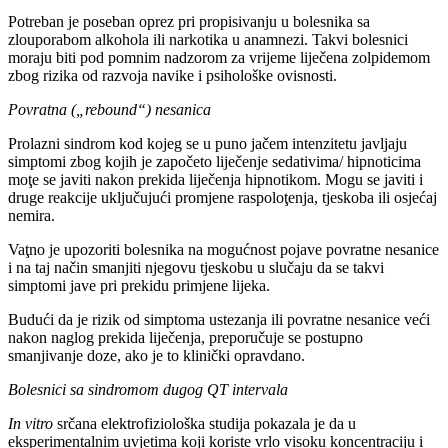
Potreban je poseban oprez pri propisivanju u bolesnika sa
zlouporabom alkohola ili narkotika u anamnezi. Takvi bolesnici
moraju biti pod pomnim nadzorom za vrijeme liječena zolpidemom
zbog rizika od razvoja navike i psihološke ovisnosti.
Povratna („rebound“) nesanica
Prolazni sindrom kod kojeg se u puno jačem intenzitetu javljaju
simptomi zbog kojih je započeto liječenje sedativima/ hipnoticima
moţe se javiti nakon prekida liječenja hipnotikom. Mogu se javiti i
druge reakcije uključujući promjene raspoloţenja, tjeskoba ili osjećaj
nemira.
Vaţno je upozoriti bolesnika na mogućnost pojave povratne nesanice
i na taj način smanjiti njegovu tjeskobu u slučaju da se takvi
simptomi jave pri prekidu primjene lijeka.
Budući da je rizik od simptoma ustezanja ili povratne nesanice veći
nakon naglog prekida liječenja, preporučuje se postupno
smanjivanje doze, ako je to klinički opravdano.
Bolesnici sa sindromom dugog QT intervala
In vitro
srčana elektrofiziološka studija pokazala je da u
eksperimentalnim uvjetima koji koriste vrlo visoku koncentraciju i