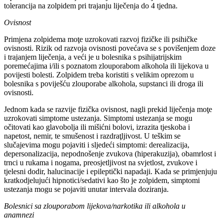
tolerancija na zolpidem pri trajanju liječenja do 4 tjedna.
Ovisnost
Primjena zolpidema moţe uzrokovati razvoj fizičke ili psihičke
ovisnosti. Rizik od razvoja ovisnosti povećava se s povišenjem doze
i trajanjem liječenja, a veći je u bolesnika s psihijatrijskim
poremećajima i/ili s poznatom zlouporabom alkohola ili lijekova u
povijesti bolesti. Zolpidem treba koristiti s velikim oprezom u
bolesnika s poviješću zlouporabe alkohola, supstanci ili droga ili
ovisnosti.
Jednom kada se razvije fizička ovisnost, nagli prekid liječenja moţe
uzrokovati simptome ustezanja. Simptomi ustezanja se mogu
očitovati kao glavobolja ili mišićni bolovi, izrazita tjeskoba i
napetost, nemir, te smušenost i razdraţljivost. U teškim se
slučajevima mogu pojaviti i sljedeći simptomi: derealizacija,
depersonalizacija, nepodnošenje zvukova (hiperakuzija), obamrlost i
trnci u rukama i nogama, preosjetljivost na svjetlost, zvukove i
tjelesni dodir, halucinacije i epileptički napadaji. Kada se primjenjuju
kratkodjelujući hipnotici/sedativi kao što je zolpidem, simptomi
ustezanja mogu se pojaviti unutar intervala doziranja.
Bolesnici sa zlouporabom lijekova/narkotika ili alkohola u
anamnezi