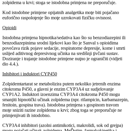
zolpidema u krvi; stoga se istodobna primjena ne preporučuje.
Kod istodobne primjene opijatnih analgetika moţe biti pojačano
euforično raspoloţenje što moţe uzrokovati fizičku ovisnost.
Opioidi
Istodobna primjena hipnotika/sedativa kao što su benzodiazepini ili
benzodiazepinima srodni lijekovi kao što je Sanval s opioidima
povećava rizik pojave sedacije, respiratorne depresije, kome i smrti
uslijed aditivnog depresivnog učinka na središnji ţivčani sustav.
Doziranje i trajanje istodobne primjene nuţno je ograničiti (vidjeti
dio 4.4.).
Inhibitori i induktori CYP450
Zolpidemtartarat se metabolizira putem nekoliko jetrenih enzima
citokroma P450, a glavni je enzim CYP3A4 uz sudjelovanje
CYP1A2. Induktori izoenzima CYP3A4 citokroma P450 mogu
smanjiti hipnotički učinak zolpidema (npr. rifampicin, karbamazepin,
fenitoin, gospina trava). Istodobna primjena s gospinom travom
moţe sniziti razine zolpidema u krvi; zbog toga se preporučuje ne
primjenjivati ih istodobno.
CYP3A4 inhibitori (azolni antimikotici, makrolidi, sok od grejpa)
mogu pojačati učinak zolpidema. MeĎutim, farmakokinetika i