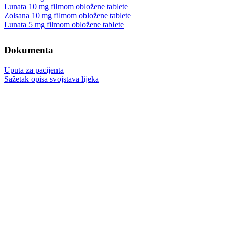
Lunata 10 mg filmom obložene tablete
Zolsana 10 mg filmom obložene tablete
Lunata 5 mg filmom obložene tablete
Dokumenta
Uputa za pacijenta
Sažetak opisa svojstava lijeka