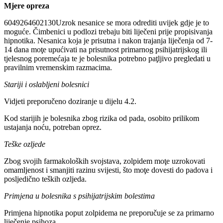
Mjere opreza
6049264602130Uzrok nesanice se mora odrediti uvijek gdje je to
moguće. Čimbenici u podlozi trebaju biti liječeni prije propisivanja
hipnotika. Nesanica koja je prisutna i nakon trajanja liječenja od 7-
14 dana moţe upućivati na prisutnost primarnog psihijatrijskog ili
tjelesnog poremećaja te je bolesnika potrebno paţljivo pregledati u
pravilnim vremenskim razmacima.
Stariji i oslabljeni bolesnici
Vidjeti preporučeno doziranje u dijelu 4.2.
Kod starijih je bolesnika zbog rizika od pada, osobito prilikom
ustajanja noću, potreban oprez.
Teške ozljede
Zbog svojih farmakoloških svojstava, zolpidem moţe uzrokovati
omamljenost i smanjiti razinu svijesti, što moţe dovesti do padova i
posljedično teških ozljeda.
Primjena u bolesnika s psihijatrijskim bolestima
Primjena hipnotika poput zolpidema ne preporučuje se za primarno
liječenje psihoza.