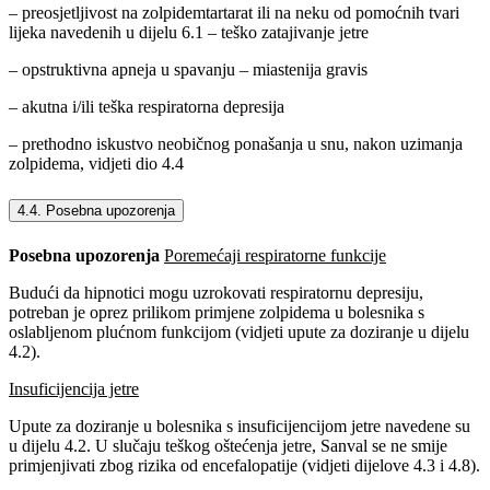
– preosjetljivost na zolpidemtartarat ili na neku od pomoćnih tvari
lijeka navedenih u dijelu 6.1 – teško zatajivanje jetre
– opstruktivna apneja u spavanju – miastenija gravis
– akutna i/ili teška respiratorna depresija
– prethodno iskustvo neobičnog ponašanja u snu, nakon uzimanja
zolpidema, vidjeti dio 4.4
4.4. Posebna upozorenja
Posebna upozorenja
Poremećaji respiratorne funkcije
Budući da hipnotici mogu uzrokovati respiratornu depresiju,
potreban je oprez prilikom primjene zolpidema u bolesnika s
oslabljenom plućnom funkcijom (vidjeti upute za doziranje u dijelu
4.2).
Insuficijencija jetre
Upute za doziranje u bolesnika s insuficijencijom jetre navedene su
u dijelu 4.2. U slučaju teškog oštećenja jetre, Sanval se ne smije
primjenjivati zbog rizika od encefalopatije (vidjeti dijelove 4.3 i 4.8).