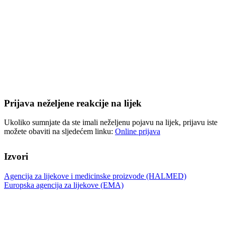
Prijava neželjene reakcije na lijek
Ukoliko sumnjate da ste imali neželjenu pojavu na lijek, prijavu iste
možete obaviti na sljedećem linku:
Online prijava
Izvori
Agencija za lijekove i medicinske proizvode (HALMED)
Europska agencija za lijekove (EMA)