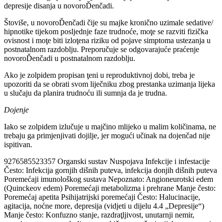
depresije disanja u novoroĎenčadi.
Štoviše, u novoroĎenčadi čije su majke kronično uzimale sedative/
hipnotike tijekom posljednje faze trudnoće, moţe se razviti fizička
ovisnost i moţe biti izloţena riziku od pojave simptoma ustezanja u
postnatalnom razdoblju. Preporučuje se odgovarajuće praćenje
novoroĎenčadi u postnatalnom razdoblju.
Ako je zolpidem propisan ţeni u reproduktivnoj dobi, treba je
upozoriti da se obrati svom liječniku zbog prestanka uzimanja lijeka
u slučaju da planira trudnoću ili sumnja da je trudna.
Dojenje
Iako se zolpidem izlučuje u majčino mlijeko u malim količinama, ne
trebaju ga primjenjivati dojilje, jer mogući učinak na dojenčad nije
ispitivan.
9276585523357 Organski sustav Nuspojava Infekcije i infestacije
Često: Infekcija gornjih dišnih puteva, infekcija donjih dišnih puteva
Poremećaji imunološkog sustava Nepoznato: Angioneurotski edem
(Quinckeov edem) Poremećaji metabolizma i prehrane Manje često:
Poremećaj apetita Psihijatrijski poremećaji Često: Halucinacije,
agitacija, noćne more, depresija (vidjeti u dijelu 4.4 „Depresije“)
Manje često: Konfuzno stanje, razdraţljivost, unutarnji nemir,