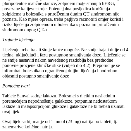
pluripotentne matične stanice, zolpidem moţe smanjiti hERG,
povezane kalijeve struje. Potencijalna posljedica korištenja
zolpidema u bolesnika s priroĎenim dugim QT sindromom nije
poznata. Kao mjere opreza, treba paţljivo razmotriti omjer koristi i
rizika liječenja zolpidemom u bolesnika s poznatim priroĎenim
sindromom dugog QT-a.
Trajanje liječenja
Liječenje treba trajati što je kraće moguće. Ne smije trajati dulje od 4
tjedna, uključujući i fazu postupnog smanjivanja doze. Liječenje se
ne smije nastaviti nakon navedenog razdoblja bez prethodne
ponovne procjene kliničke slike (vidjeti dio 4.2). Preporučuje se
informirati bolesnika o ograničenoj duljini liječenja i podrobno
objasniti postupno smanjivanje doze
Pomoćne tvari
Tablete Sanval sadrţe laktozu. Bolesnici s rijetkim nasljednim
poremećajem nepodnošenja galaktoze, potpunim nedostatkom
laktaze ili malapsorpcijom glukoze i galaktoze ne bi trebali uzimati
ovaj lijek.
Ovaj lijek sadrţi manje od 1 mmol (23 mg) natrija po tableti, tj.
zanemarive količine natrija.