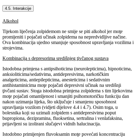
4.5. Interakcije
Alkohol
Tijekom liječenja zolpidemom ne smije se piti alkohol jer moţe
promijeniti i pojačati učinak zolpidema na nepredvidljive načine.
Ova kombinacija ujedno smanjuje sposobnost upravljanja vozilima i
strojevima.
Kombinacija s depresorima središnjeg ţivčanog sustava
Istodobna primjena s antipsihoticima (neurolepticima), hipnoticima,
anksioliticima/sedativima, antidepresivima, narkotičkim
analgeticima, antiepilepticima, anesteticima i sedativnim
antihistaminicima moţe pojačati depresivni učinak na središnji
ţivčani sustav. Stoga istodobna primjena zolpidema s tim lijekovima
moţe pojačati omamljenost i smanjiti psihomotoričku funkciju dan
nakon uzimanja lijeka, što uključuje i smanjenu sposobnost
upravljanja vozilom (vidjeti dijelove 4.4 i 4.7). Osim toga, u
bolesnika koji su uzimali zolpidem s antidepresivima poput
bupropiona, dezipramina, fluoksetina, sertralina i venlafaksina,
prijavljeni su izolirani slučajevi vidnih halucinacija.
Istodobno primijenjen fluvoksamin moţe povećati koncentraciju