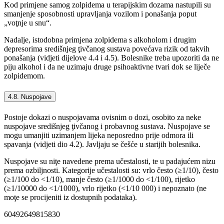
Kod primjene samog zolpidema u terapijskim dozama nastupili su
smanjenje sposobnosti upravljanja vozilom i ponašanja poput
„voţnje u snu“.
Nadalje, istodobna primjena zolpidema s alkoholom i drugim
depresorima središnjeg ţivčanog sustava povećava rizik od takvih
ponašanja (vidjeti dijelove 4.4 i 4.5). Bolesnike treba upozoriti da ne
piju alkohol i da ne uzimaju druge psihoaktivne tvari dok se liječe
zolpidemom.
4.8. Nuspojave
Postoje dokazi o nuspojavama ovisnim o dozi, osobito za neke
nuspojave središnjeg ţivčanog i probavnog sustava. Nuspojave se
mogu umanjiti uzimanjem lijeka neposredno prije odmora ili
spavanja (vidjeti dio 4.2). Javljaju se češće u starijih bolesnika.
Nuspojave su niţe navedene prema učestalosti, te u padajućem nizu
prema ozbiljnosti. Kategorije učestalosti su: vrlo često (≥1/10), često
(≥1/100 do <1/10), manje često (≥1/1000 do <1/100), rijetko
(≥1/10000 do <1/1000), vrlo rijetko (<1/10 000) i nepoznato (ne
moţe se procijeniti iz dostupnih podataka).
60492649815830