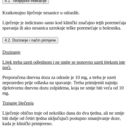
4.1. Terapijske indikacije
Kratkotrajno liječenje nesanice u odraslih.
Liječenje je indicirano samo kod klinički značajno teţih poremećaja
spavanja ili ako nesanica uzrokuje teške poremećaje u bolesnika.
4.2. Doziranje i način primjene
Doziranje
Lijek treba uzeti odjednom i ne smije se ponovno uzeti tijekom iste
noći.
Preporučena dnevna doza za odrasle je 10 mg, a treba je uzeti
neposredno prije odlaska na spavanje. Treba primijeniti najniţu
djelotvornu dnevnu dozu zolpidema, koja ne smije biti veća od 10
mg.
Trajanje liječenja
Liječenje obično traje od nekoliko dana do dva tjedna, ali ne smije
biti dulje od četiri tjedna uključujući postupno smanjivanje doze,
kada je klinički primjereno.