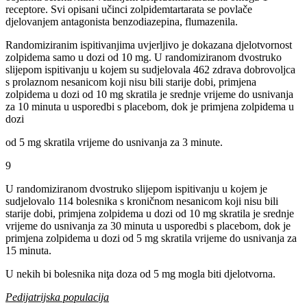
receptore. Svi opisani učinci zolpidemtartarata se povlače
djelovanjem antagonista benzodiazepina, flumazenila.
Randomiziranim ispitivanjima uvjerljivo je dokazana djelotvornost
zolpidema samo u dozi od 10 mg. U randomiziranom dvostruko
slijepom ispitivanju u kojem su sudjelovala 462 zdrava dobrovoljca
s prolaznom nesanicom koji nisu bili starije dobi, primjena
zolpidema u dozi od 10 mg skratila je srednje vrijeme do usnivanja
za 10 minuta u usporedbi s placebom, dok je primjena zolpidema u
dozi
od 5 mg skratila vrijeme do usnivanja za 3 minute.
9
U randomiziranom dvostruko slijepom ispitivanju u kojem je
sudjelovalo 114 bolesnika s kroničnom nesanicom koji nisu bili
starije dobi, primjena zolpidema u dozi od 10 mg skratila je srednje
vrijeme do usnivanja za 30 minuta u usporedbi s placebom, dok je
primjena zolpidema u dozi od 5 mg skratila vrijeme do usnivanja za
15 minuta.
U nekih bi bolesnika niţa doza od 5 mg mogla biti djelotvorna.
Pedijatrijska populacija