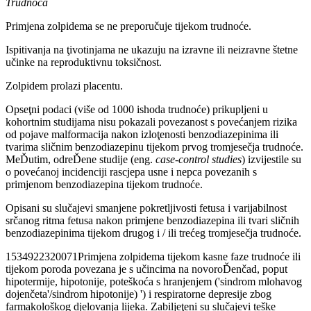
Trudnoća
Primjena zolpidema se ne preporučuje tijekom trudnoće.
Ispitivanja na ţivotinjama ne ukazuju na izravne ili neizravne štetne
učinke na reproduktivnu toksičnost.
Zolpidem prolazi placentu.
Opseţni podaci (više od 1000 ishoda trudnoće) prikupljeni u
kohortnim studijama nisu pokazali povezanost s povećanjem rizika
od pojave malformacija nakon izloţenosti benzodiazepinima ili
tvarima sličnim benzodiazepinu tijekom prvog tromjesečja trudnoće.
MeĎutim, odreĎene studije (eng.
case-control studies
)
izvijestile su
o povećanoj incidenciji rascjepa usne i nepca povezanih s
primjenom benzodiazepina tijekom trudnoće.
Opisani su slučajevi smanjene pokretljivosti fetusa i varijabilnost
srčanog ritma fetusa nakon primjene benzodiazepina ili tvari sličnih
benzodiazepinima tijekom drugog i / ili trećeg tromjesečja trudnoće.
1534922320071Primjena zolpidema tijekom kasne faze trudnoće ili
tijekom poroda povezana je s učincima na novoroĎenčad, poput
hipotermije, hipotonije, poteškoća s hranjenjem ('sindrom mlohavog
dojenčeta'/sindrom hipotonije) ') i respiratorne depresije zbog
farmakološkog djelovanja lijeka. Zabiljeţeni su slučajevi teške