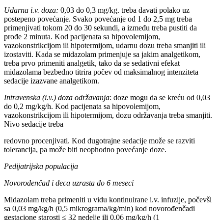
Udarna i.v. doza:
0,03 do 0,3 mg/kg. treba davati polako uz
postepeno povećanje. Svako povećanje od 1 do 2,5 mg treba
primenjivati tokom 20 do 30 sekundi, a između treba pustiti da
prođe 2 minuta. Kod pacijenata sa hipovolemijom,
vazokonstrikcijom ili hipotermijom, udarnu dozu treba smanjiti ili
izostaviti. Kada se midazolam primenjuje sa jakim analgetikom,
treba prvo primeniti analgetik, tako da se sedativni efekat
midazolama bezbedno titrira počev od maksimalnog intenziteta
sedacije izazvane analgetikom.
Intravenska (i.v.) doza održavanja
: doze mogu da se kreću od 0,03
do 0,2 mg/kg/h. Kod pacijenata sa hipovolemijom,
vazokonstrikcijom ili hipotermijom, dozu održavanja treba smanjiti.
Nivo sedacije treba
redovno procenjivati. Kod dugotrajne sedacije može se razviti
tolerancija, pa može biti neophodno povećanje doze.
Pedijatrijska populacija
Novorođenčad i deca uzrasta do 6 meseci
Midazolam treba primeniti u vidu kontinuirane i.v. infuzije, počevši
sa 0,03 mg/kg/h (0,5 mikrograma/kg/min) kod novorođenčadi
gestacione starosti ≤ 32 nedelje ili 0,06 mg/kg/h (1