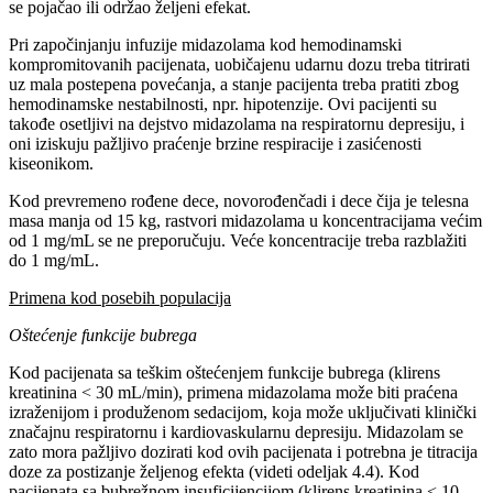
se pojačao ili održao željeni efekat.
Pri započinjanju infuzije midazolama kod hemodinamski
kompromitovanih pacijenata, uobičajenu udarnu dozu treba titrirati
uz mala postepena povećanja, a stanje pacijenta treba pratiti zbog
hemodinamske nestabilnosti, npr. hipotenzije. Ovi pacijenti su
takođe osetljivi na dejstvo midazolama na respiratornu depresiju, i
oni iziskuju pažljivo praćenje brzine respiracije i zasićenosti
kiseonikom.
Kod prevremeno rođene dece, novorođenčadi i dece čija je telesna
masa manja od 15 kg, rastvori midazolama u koncentracijama većim
od 1 mg/mL se ne preporučuju. Veće koncentracije treba razblažiti
do 1 mg/mL.
Primena kod posebih populacija
Oštećenje funkcije bubrega
Kod pacijenata sa teškim oštećenjem funkcije bubrega (klirens
kreatinina < 30 mL/min), primena midazolama može biti praćena
izraženijom i produženom sedacijom, koja može uključivati klinički
značajnu respiratornu i kardiovaskularnu depresiju. Midazolam se
zato mora pažljivo dozirati kod ovih pacijenata i potrebna je titracija
doze za postizanje željenog efekta (videti odeljak 4.4). Kod
pacijenata sa bubrežnom insuficijencijom (klirens kreatinina < 10