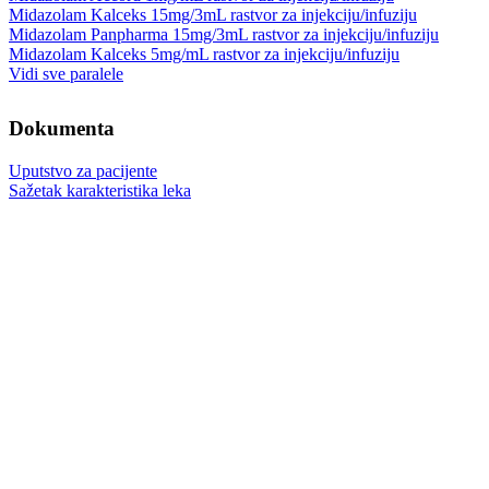
Midazolam Kalceks 15mg/3mL rastvor za injekciju/infuziju
Midazolam Panpharma 15mg/3mL rastvor za injekciju/infuziju
Midazolam Kalceks 5mg/mL rastvor za injekciju/infuziju
Vidi sve paralele
Dokumenta
Uputstvo za pacijente
Sažetak karakteristika leka