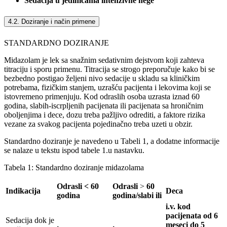
Sedacija u jedinicama intenzivne nege
4.2. Doziranje i način primene
STANDARDNO DOZIRANJE
Midazolam je lek sa snažnim sedativnim dejstvom koji zahteva
titraciju i sporu primenu. Titracija se strogo preporučuje kako bi se
bezbedno postigao željeni nivo sedacije u skladu sa kliničkim
potrebama, fizičkim stanjem, uzrašću pacijenta i lekovima koji se
istovremeno primenjuju. Kod odraslih osoba uzrasta iznad 60
godina, slabih-iscrpljenih pacijenata ili pacijenata sa hroničnim
oboljenjima i dece, dozu treba pažljivo odrediti, a faktore rizika
vezane za svakog pacijenta pojedinačno treba uzeti u obzir.
Standardno doziranje je navedeno u Tabeli 1, a dodatne informacije
se nalaze u tekstu ispod tabele 1.u nastavku.
Tabela 1: Standardno doziranje midazolama
Odrasli < 60
Odrasli
>
60
Indikacija
Deca
godina
godina/slabi ili
i.v. kod
pacijenata od 6
Sedacija dok je
meseci do 5