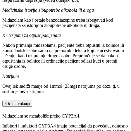
respiratornu depresiju (videti odeljak 4.5).
Medicinska istorija zloupotrebe alkohola ili droga
Midazolam kao i ostale benzodiazepine treba izbegavati kod
pacijenata sa istorijom zloupotrebe alkohola ili droga.
Kriterijumi za otpust pacijenata
Nakon primanja midazolama, pacijente treba otpustiti iz bolnice ili
konsultantske sobe samo na preporuku lekara koji je učestvovao u
lečenju, kao i uz pratnju druge osobe. Preporučuje se da nakon
otpuštanja iz bolnice ili ordinacije pacijent odlazi kući u pratnji
druge osobe.
Natrijum
Ovaj lek sadrži manje od 1mmol (23mg) natrijuma po dozi, tj. u
suštini je bez natrijuma.
4.5. Interakcije
Midazolam se metaboliše preko CYP3A4.
Inibitori i induktori CYP3A4 imaju potencijal da povećaju, odnosno