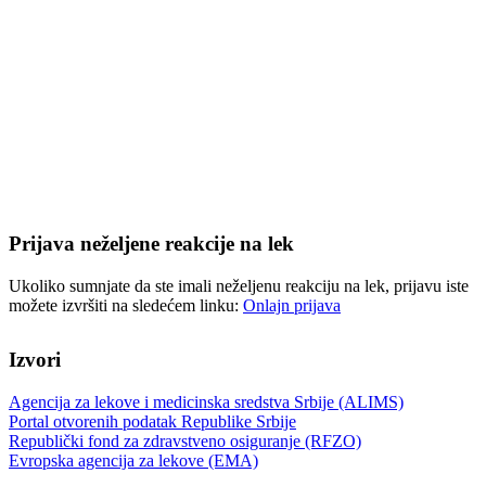
Prijava neželjene reakcije na lek
Ukoliko sumnjate da ste imali neželjenu reakciju na lek, prijavu iste
možete izvršiti na sledećem linku:
Onlajn prijava
Izvori
Agencija za lekove i medicinska sredstva Srbije (ALIMS)
Portal otvorenih podatak Republike Srbije
Republički fond za zdravstveno osiguranje (RFZO)
Evropska agencija za lekove (EMA)