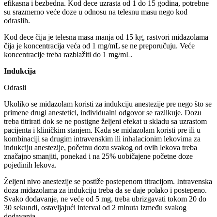
efikasna i bezbedna. Kod dece uzrasta od 1 do 15 godina, potrebne
su srazmerno veće doze u odnosu na telesnu masu nego kod
odraslih.
Kod dece čija je telesna masa manja od 15 kg, rastvori midazolama
čija je koncentracija veća od 1 mg/mL se ne preporučuju. Veće
koncentracije treba razblažiti do 1 mg/mL.
Indukcija
Odrasli
Ukoliko se midazolam koristi za indukciju anestezije pre nego što se
primene drugi anestetici, individualni odgovor se razlikuje. Dozu
treba titrirati dok se ne postigne željeni efekat u skladu sa uzrastom
pacijenta i kliničkim stanjem. Kada se midazolam koristi pre ili u
kombinaciji sa drugim intravenskim ili inhalacionim lekovima za
indukciju anestezije, početnu dozu svakog od ovih lekova treba
značajno smanjiti, ponekad i na 25% uobičajene početne doze
pojedinih lekova.
Željeni nivo anestezije se postiže postepenom titracijom. Intravenska
doza midazolama za indukciju treba da se daje polako i postepeno.
Svako dodavanje, ne veće od 5 mg, treba ubrizgavati tokom 20 do
30 sekundi, ostavljajući interval od 2 minuta između svakog
dodavanja.