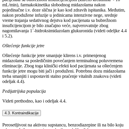
mL/min), farmakokinetika slobodnog midazolama nakon
pojedinačne i.v. doze slična je kao kod zdravih ispitanika. Međutim,
nakon produžene infuzije u jedinicama intenzivne nege, srednje
vreme trajanja sedativnog dejstva kod pacijenata sa bubrežnom
insuficijencijom je bilo značajno veće, najverovatnije zbog
nagomilavanja 1´-hidroksimidazolam glukuronida (videti odeljke 4.4
i 5.2).
Oštećenje funkcije jetre
Oštećenje funkcije jetre smanjuje klirens i.v. primenjenog
midazolama sa posledičnim povećanjem terminalnog poluvremena
eliminacije. Zbog toga klinički efekti kod pacijenata sa oštećenjem
funkcije jetre mogu biti jači i produženi. Potrebnu dozu midazolama
treba smanjiti i uspostaviti stalno praćenje vitalnih znakova (videti
odeljak 4.4).
Pedijatrijska populacija
Videti prethodno, kao i odeljak 4.4.
4.3. Kontraindikacije
Preosetljivost na aktivnu supstancu, benzodiazepine ili na bilo koju