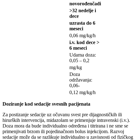
novorođenčadi
>32 nedelje i
dece
uzrasta do 6
meseci
0,06 mg/kg/h
i.v. kod dece >
6 meseci
Udarna doza:
0,05 – 0,2
mg/kg
Doza
održavanja:
0,06-
0,12 mg/kg/h
Doziranje kod sedacije svesnih pacijenata
Za postizanje sedacije uz očuvanu svest pre dijagnostičkih ili
hirurških intervencija, midazolam se primenjuje intravenski (i.v.).
Doza mora da bude individualno određena i titrirana i ne sme se
primenjivati brzom ili pojedinačnom bolus injekcijom. Razvoj
sedacije može da se razlikuje individualno u zavisnosti od fizičkog