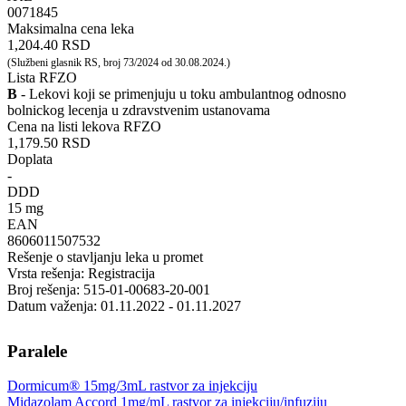
‍0071845
Maksimalna cena leka
1,204.40 RSD
(Službeni glasnik RS, broj 73/2024 od 30.08.2024.)
Lista RFZO
B
- Lekovi koji se primenjuju u toku ambulantnog odnosno
bolnickog lecenja u zdravstvenim ustanovama
Cena na listi lekova RFZO
1,179.50 RSD
Doplata
-
DDD
15 mg
EAN
8606011507532
Rešenje o stavljanju leka u promet
Vrsta rešenja: Registracija
Broj rešenja: 515-01-00683-20-001
Datum važenja: 01.11.2022 - 01.11.2027
Paralele
Dormicum® 15mg/3mL rastvor za injekciju
Midazolam Accord 1mg/mL rastvor za injekciju/infuziju