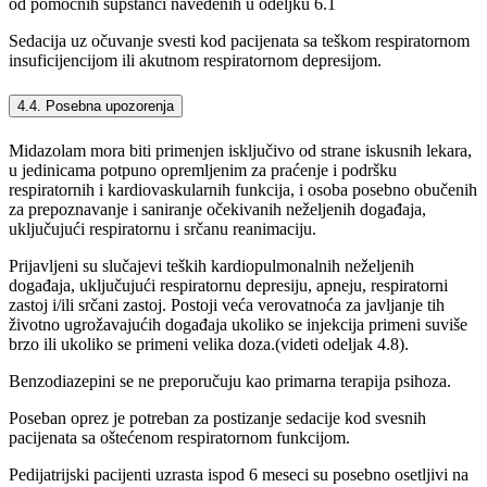
od pomoćnih supstanci navedenih u odeljku 6.1
Sedacija uz očuvanje svesti kod pacijenata sa teškom respiratornom
insuficijencijom ili akutnom respiratornom depresijom.
4.4. Posebna upozorenja
Midazolam mora biti primenjen isključivo od strane iskusnih lekara,
u jedinicama potpuno opremljenim za praćenje i podršku
respiratornih i kardiovaskularnih funkcija, i osoba posebno obučenih
za prepoznavanje i saniranje očekivanih neželjenih događaja,
uključujući respiratornu i srčanu reanimaciju.
Prijavljeni su slučajevi teških kardiopulmonalnih neželjenih
događaja, uključujući respiratornu depresiju, apneju, respiratorni
zastoj i/ili srčani zastoj. Postoji veća verovatnoća za javljanje tih
životno ugrožavajućih događaja ukoliko se injekcija primeni suviše
brzo ili ukoliko se primeni velika doza.(videti odeljak 4.8).
Benzodiazepini se ne preporučuju kao primarna terapija psihoza.
Poseban oprez je potreban za postizanje sedacije kod svesnih
pacijenata sa oštećenom respiratornom funkcijom.
Pedijatrijski pacijenti uzrasta ispod 6 meseci su posebno osetljivi na