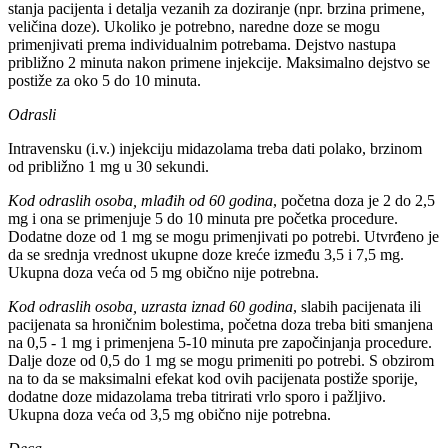
stanja pacijenta i detalja vezanih za doziranje (npr. brzina primene,
veličina doze). Ukoliko je potrebno, naredne doze se mogu
primenjivati prema individualnim potrebama. Dejstvo nastupa
približno 2 minuta nakon primene injekcije. Maksimalno dejstvo se
postiže za oko 5 do 10 minuta.
Odrasli
Intravensku (i.v.) injekciju midazolama treba dati polako, brzinom
od približno 1 mg u 30 sekundi.
Kod odraslih osoba, mlađih od 60 godina
, početna doza je 2 do 2,5
mg i ona se primenjuje 5 do 10 minuta pre početka procedure.
Dodatne doze od 1 mg se mogu primenjivati po potrebi. Utvrđeno je
da se srednja vrednost ukupne doze kreće između 3,5 i 7,5 mg.
Ukupna doza veća od 5 mg obično nije potrebna.
Kod odraslih osoba, uzrasta iznad 60 godina
, slabih pacijenata ili
pacijenata sa hroničnim bolestima, početna doza treba biti smanjena
na 0,5 - 1 mg i primenjena 5-10 minuta pre započinjanja procedure.
Dalje doze od 0,5 do 1 mg se mogu primeniti po potrebi. S obzirom
na to da se maksimalni efekat kod ovih pacijenata postiže sporije,
dodatne doze midazolama treba titrirati vrlo sporo i pažljivo.
Ukupna doza veća od 3,5 mg obično nije potrebna.