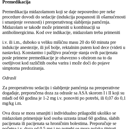
Premedikacija
Premedikacija midazolamom koji se daje neposredno pre neke
procedure dovodi do sedacije (indukcija pospanosti ili ošamućenosti
i smanjenje svesnosti) i preoperativnog slabljenja pamćenja.
Midazolam se takođe može primeniti u kombinaciji sa
antiholinergicima. Kod ove indikacije, midazolam treba primeniti
i.v. ili i.m., duboko u veliku mišićnu masu 20 do 60 minuta pre
indukcije anestezije, ili još bolje, rektalnim putem kod dece (videti u
nastavku). Konstantno i pažljivo praćenje stanja ovih pacijenata
posle primene premedikacije je obavezno s obzirom na to da
osetljivost kod različitih osoba varira i može doći do pojave
simptoma predoziranja.
Odrasli
Za preoperativnu sedaciju i slabljenje pamćenja na preoperativne
događaje, preporučena doza za odrasle sa ASA skorom I i II koji su
mlađi od 60 godina je 1-2 mg i.v. ponoviti po potrebi, ili 0,07 do 0,1
mg/kg i.m.
Ova doza se mora smanjiti i individualno prilagoditi ukoliko se
midazolam primenjuje kod osoba uzrasta iznad 60 godina, slabih
pacijenata ili pacijenata sa hroničnim bolestima. Preporučuje se
početna i.v. doza od 0,5 mg i po potrebi se mora polako titrirati.