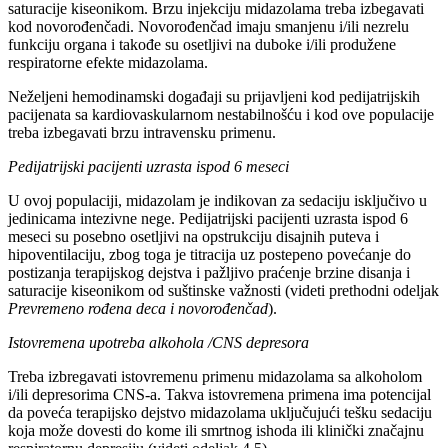
saturacije kiseonikom. Brzu injekciju midazolama treba izbegavati
kod novorođenčadi. Novorođenčad imaju smanjenu i/ili nezrelu
funkciju organa i takođe su osetljivi na duboke i/ili produžene
respiratorne efekte midazolama.
Neželjeni hemodinamski događaji su prijavljeni kod pedijatrijskih
pacijenata sa kardiovaskularnom nestabilnošću i kod ove populacije
treba izbegavati brzu intravensku primenu.
Pedijatrijski pacijenti uzrasta ispod 6 meseci
U ovoj populaciji, midazolam je indikovan za sedaciju isključivo u
jedinicama intezivne nege. Pedijatrijski pacijenti uzrasta ispod 6
meseci su posebno osetljivi na opstrukciju disajnih puteva i
hipoventilaciju, zbog toga je titracija uz postepeno povećanje do
postizanja terapijskog dejstva i pažljivo praćenje brzine disanja i
saturacije kiseonikom od suštinske važnosti (videti prethodni odeljak
Prevremeno rođena deca i novorođenčad
).
Istovremena upotreba alkohola /CNS depresora
Treba izbregavati istovremenu primenu midazolama sa alkoholom
i/ili depresorima CNS-a. Takva istovremena primena ima potencijal
da poveća terapijsko dejstvo midazolama uključujući tešku sedaciju
koja može dovesti do kome ili smrtnog ishoda ili klinički značajnu