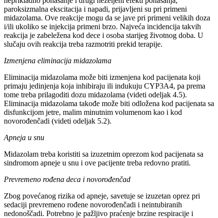
neprikladno ponašanje i drugi neželjeni efekti ponašanja,
paroksizmalna ekscitacija i napadi, prijavljeni su pri primeni
midazolama. Ove reakcije mogu da se jave pri primeni velikih doza
i/ili ukoliko se injekcija primeni brzo. Najveća incidencija takvih
reakcija je zabeležena kod dece i osoba starijeg životnog doba. U
slučaju ovih reakcija treba razmotriti prekid terapije.
Izmenjena eliminacija midazolama
Eliminacija midazolama može biti izmenjena kod pacijenata koji
primaju jedinjenja koja inhibiraju ili indukuju CYP3A4, pa prema
tome treba prilagoditi dozu midazolama (videti odeljak 4.5).
Eliminacija midazolama takođe može biti odložena kod pacijenata sa
disfunkcijom jetre, malim minutnim volumenom kao i kod
novorođenčadi (videti odeljak 5.2).
Apneja u snu
Midazolam treba koristiti sa izuzetnim oprezom kod pacijenata sa
sindromom apneje u snu i ove pacijente treba redovno pratiti.
Prevremeno rođena deca i novorođenčad
Zbog povećanog rizika od apneje, savetuje se izuzetan oprez pri
sedaciji prevremeno rođene novorođenčadi i neintubiranih
nedonoščadi. Potrebno je pažljivo praćenje brzine respiracije i