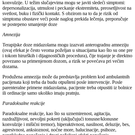
konvulzije. U težim slučajevima mogu se javiti sledeći simptomi:
depersonalizacija, utrnulost i peckanje ekstremiteta, preosetljivost na
svetlost, buku i fizički kontakt. S obzirom na to da je rizik od
simptoma obustave veći posle naglog prekida lečenja, preporučuje
se postepeno smanjenje doze
Amnezija
Terapijske doze midazolama mogu izazvati anterogradnu amneziju
(ovaj efekat je često veoma poželjan u situacijama kao što su one pre
i tokom hirurških i dijagnostičkih procedura), čije trajanje je direktno
povezano sa primenjenom dozom, a rizik se povećava pri većim
dozama.
Produžena amnezija može da predstavlja problem kod ambulantnih
pacijenata koji treba da budu otpušteni posle intervencije. Posle
parenteralne primene midazolama, pacijente treba otpustiti iz bolnice
ili ordinacije samo ukoliko imaju pratnju.
Paradoksalne reakcije
Paradoksalne reakcije, kao što su uznemirenost, agitacija,
razdražljivost, nevoljni pokreti (uključujući tonusne/klonusne
konvulzije i mišićni tremor), hiperaktivnost, nasilnost, deluzije, bes,
agresivnost, anksioznost, noćne more, halucinacije, psihoze,