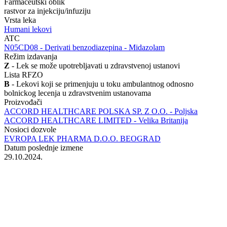
Farmaceutski oblik
rastvor za injekciju/infuziju
Vrsta leka
Humani lekovi
ATC
‍N05CD08 - Derivati benzodiazepina - Midazolam
Režim izdavanja
Z
- Lek se može upotrebljavati u zdravstvenoj ustanovi
Lista RFZO
B
- Lekovi koji se primenjuju u toku ambulantnog odnosno
bolnickog lecenja u zdravstvenim ustanovama
Proizvođači
ACCORD HEALTHCARE POLSKA SP. Z O.O. - Poljska
ACCORD HEALTHCARE LIMITED - Velika Britanija
Nosioci dozvole
EVROPA LEK PHARMA D.O.O. BEOGRAD
Datum poslednje izmene
29.10.2024.