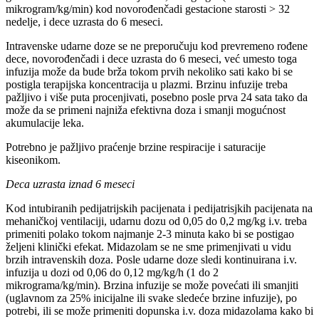
mikrogram/kg/min) kod novorođenčadi gestacione starosti > 32
nedelje, i dece uzrasta do 6 meseci.
Intravenske udarne doze se ne preporučuju kod prevremeno rođene
dece, novorođenčadi i dece uzrasta do 6 meseci, već umesto toga
infuzija može da bude brža tokom prvih nekoliko sati kako bi se
postigla terapijska koncentracija u plazmi. Brzinu infuzije treba
pažljivo i više puta procenjivati, posebno posle prva 24 sata tako da
može da se primeni najniža efektivna doza i smanji mogućnost
akumulacije leka.
Potrebno je pažljivo praćenje brzine respiracije i saturacije
kiseonikom.
Deca uzrasta iznad 6 meseci
Kod intubiranih pedijatrijskih pacijenata i pedijatrisjkih pacijenata na
mehaničkoj ventilaciji, udarnu dozu od 0,05 do 0,2 mg/kg i.v. treba
primeniti polako tokom najmanje 2-3 minuta kako bi se postigao
željeni klinički efekat. Midazolam se ne sme primenjivati u vidu
brzih intravenskih doza. Posle udarne doze sledi kontinuirana i.v.
infuzija u dozi od 0,06 do 0,12 mg/kg/h (1 do 2
mikrograma/kg/min). Brzina infuzije se može povećati ili smanjiti
(uglavnom za 25% inicijalne ili svake sledeće brzine infuzije), po
potrebi, ili se može primeniti dopunska i.v. doza midazolama kako bi