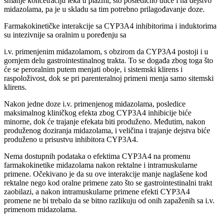
smanje koncetraciju leka u plazmi, što posledično utiče i na dejstvo
midazolama, pa je u skladu sa tim potrebno prilagođavanje doze.
Farmakokinetičke interakcije sa CYP3A4 inhibitorima i induktorima
su intezivnije sa oralnim u poređenju sa
i.v. primenjenim midazolamom, s obzirom da CYP3A4 postoji i u
gornjem delu gastrointestinalnog trakta. To se događa zbog toga što
će se peroralnim putem menjati oboje, i sistemski klirens i
raspoloživost, dok se pri parenteralnoj primeni menja samo sitemski
klirens.
Nakon jedne doze i.v. primenjenog midazolama, posledice
maksimalnog kliničkog efekta zbog CYP3A4 inhibicije biće
minorne, dok će trajanje efekata biti produženo. Međutim, nakon
produženog doziranja midazolama, i veličina i trajanje dejstva biće
produženo u prisustvu inhibitora CYP3A4.
Nema dostupnih podataka o efektima CYP3A4 na promenu
farmakokinetike midazolama nakon rektalne i intramuskularne
primene. Očekivano je da su ove interakcije manje naglašene kod
rektalne nego kod oralne primene zato što se gastrointestinalni trakt
zaobilazi, a nakon intramuskularne primene efekti CYP3A4
promene ne bi trebalo da se bitno razlikuju od onih zapaženih sa i.v.
primenom midazolama.