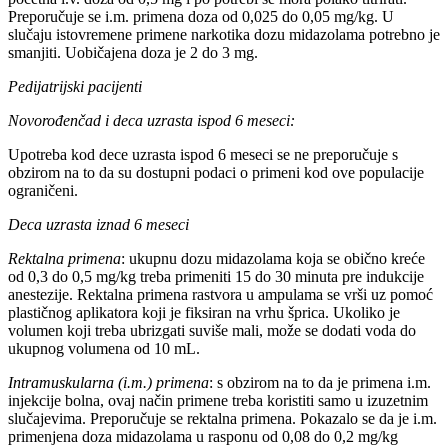
Preporučuje se i.m. primena doza od 0,025 do 0,05 mg/kg. U
slučaju istovremene primene narkotika dozu midazolama potrebno je
smanjiti. Uobičajena doza je 2 do 3 mg.
Pedijatrijski pacijenti
Novorođenčad i deca uzrasta ispod 6 meseci:
Upotreba kod dece uzrasta ispod 6 meseci se ne preporučuje s
obzirom na to da su dostupni podaci o primeni kod ove populacije
ograničeni.
Deca uzrasta iznad 6 meseci
Rektalna primena
: ukupnu dozu midazolama koja se obično kreće
od 0,3 do 0,5 mg/kg treba primeniti 15 do 30 minuta pre indukcije
anestezije. Rektalna primena rastvora u ampulama se vrši uz pomoć
plastičnog aplikatora koji je fiksiran na vrhu šprica. Ukoliko je
volumen koji treba ubrizgati suviše mali, može se dodati voda do
ukupnog volumena od 10 mL.
Intramuskularna (i.m.) primena
: s obzirom na to da je primena i.m.
injekcije bolna, ovaj način primene treba koristiti samo u izuzetnim
slučajevima. Preporučuje se rektalna primena. Pokazalo se da je i.m.
primenjena doza midazolama u rasponu od 0,08 do 0,2 mg/kg