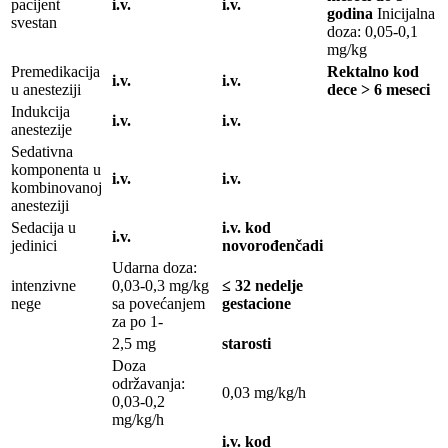
pacijent
i.v.
i.v.
godina
Inicijalna
svestan
doza: 0,05-0,1
mg/kg
Premedikacija
Rektalno kod
i.v.
i.v.
u anesteziji
dece > 6 meseci
Indukcija
i.v.
i.v.
anestezije
Sedativna
komponenta u
i.v.
i.v.
kombinovanoj
anesteziji
Sedacija u
i.v. kod
i.v.
jedinici
novorođenčadi
Udarna doza:
intenzivne
0,03-0,3 mg/kg
≤ 32 nedelje
nege
sa povećanjem
gestacione
za po 1-
2,5 mg
starosti
Doza
održavanja:
0,03 mg/kg/h
0,03-0,2
mg/kg/h
i.v. kod