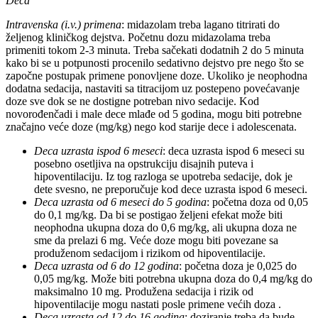
Deca
Intravenska (i.v.) primena
: midazolam treba lagano titrirati do
željenog kliničkog dejstva. Početnu dozu midazolama treba
primeniti tokom 2-3 minuta. Treba sačekati dodatnih 2 do 5 minuta
kako bi se u potpunosti procenilo sedativno dejstvo pre nego što se
započne postupak primene ponovljene doze. Ukoliko je neophodna
dodatna sedacija, nastaviti sa titracijom uz postepeno povećavanje
doze sve dok se ne dostigne potreban nivo sedacije. Kod
novorođenčadi i male dece mlađe od 5 godina, mogu biti potrebne
značajno veće doze (mg/kg) nego kod starije dece i adolescenata.
Deca uzrasta ispod 6 meseci
: deca uzrasta ispod 6 meseci su
posebno osetljiva na opstrukciju disajnih puteva i
hipoventilaciju. Iz tog razloga se upotreba sedacije, dok je
dete svesno, ne preporučuje kod dece uzrasta ispod 6 meseci.
Deca uzrasta od 6 meseci do 5 godina
: početna doza od 0,05
do 0,1 mg/kg. Da bi se postigao željeni efekat može biti
neophodna ukupna doza do 0,6 mg/kg, ali ukupna doza ne
sme da prelazi 6 mg. Veće doze mogu biti povezane sa
produženom sedacijom i rizikom od hipoventilacije.
Deca uzrasta od 6 do 12 godina
: početna doza je 0,025 do
0,05 mg/kg. Može biti potrebna ukupna doza do 0,4 mg/kg do
maksimalno 10 mg. Produžena sedacija i rizik od
hipoventilacije mogu nastati posle primene većih doza .
Deca uzrasta od 12 do 16 godina
: doziranje treba da bude