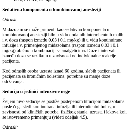
Sedativna komponenta u kombinovanoj anesteziji
Odrasli
Midazolam se može primenti kao sedativna komponenta u
kombinovanoj anesteziji bilo u vidu dodatnih intermitentnih malih
i.v. doza (raspon između 0,03 i 0,1 mg/kg) ili u vidu kontinuirane
infuzije i.v. primenjenog midazolama (raspon između 0,03 i 0,1
mg/kg) obično u kombinaciji sa analgeticima. Doze i intervali
između doza se razlikuju u zavisnosti od individualne reakcije
pacijenta.
Kod odraslih osoba uzrasta iznad 60 godina, slabih pacijenata ili
pacijenata sa hroničnim bolestima, potrebne su manje doze
održavanja.
Sedacija u jedinici intenzivne nege
Željeni nivo sedacije se postiže postepenom titracijom midazolama
posle čega sledi kontinuirana infuzija ili intermitentni bolus, u
zavisnosti od kliničkih potreba, fizičkog stanja, uzrasta i lekova koji
se istovremeno primenjuju (videti odeljak 4.5).
Odrasli: