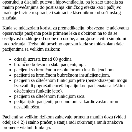
opstrukciju disajnih puteva i hipoventilaciju, pa je zato titracija sa
malim povećanjima do postizanja kliničkog efekta kao i pažljivo
praćenje brzine respiracije i saturacije kiseonikom od suštinskog
značaja.
Kada se midazolam koristi za premedikaciju, obavezna je adekvatna
opservacija pacijenta posle primene leka s obzirom na to da se
osetljivost razlikuje od osobe do osobe, a mogu se javiti i simptomi
predoziranja. Treba biti posebno oprezan kada se midazolam daje
pacijentima sa velikim rizikom:
odrasli uzrasta iznad 60 godina
hronično bolesni ili slabi pacijenti, npr.
pacijenti sa hroničnom respiratornom insuficijencijom
pacijenti sa hroničnom bubrežnom insuficijencijom,
pacijenti sa oštećenom funkcijom jetre (benzodiazepini mogu
izazvati ili pogoršati encefalopatiju kod pacijenata sa teškim
oštećenjem funkcije jetre),
pacijenti sa oštećenom funkcijom srca.
pedijatrijski pacijenti, posebno oni sa kardiovaskularnom
nestabilnošću.
Pacijenti sa velikim rizikom zahtevaju primenu manjih doza (videti
odeljak 4.2) i stalno praćenje stanja radi otkrivanja ranih znakova
promene vitalnih funkcija.