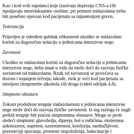
Kao i kod svih supstanci koje izazivaju depresiju CNS-a i/ili
ispoljavaju miorelaksantne osobine, pri primeni midazolama treba
biti posebno oprezan kod pacijenata sa mijastenijom gravis.
Tolerancija
Prijavljen je određeni gubitak efikasnosti ukoliko se midazolam
koristi za dugoročnu sedaciju u jedinicama intenzivne nege.
Zavisnost
Ukoliko se midazolam koristi za dugoročnu sedaciju u jedinicama
intenzivne nege, treba imati u vidu da može doći do razvoja fizičke
zavisnosti od midazolama. Rizik od zavisnosti se povećava sa
dozom i trajanjem lečenja; takođe, rizik je veći kod pacijenata sa
istorijom zloupotrebe alkohola i/ili droga (videti odeljak 4.8).
Simptomi obustave
Tokom produžene terapije midazolamom u jedinicama intenzivne
nege može doći do razvoja fizičke zavisnosti. Iz tog razloga će nagli
prekid terapije biti praćen simptomima obustave. Mogu se javiti
sledeći simptomi: glavobolja, dijareja, bol u mišićima, ekstremna
anksioznost, napetost, uznemirenost, konfuzija, razdražljivost,
poremećaji spavanja, promene raspoloženja, halucinacije i