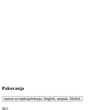
Pakovanja
rastvor za injekciju/infuziju; 5mg/mL; ampula, 10x3mL
JKL