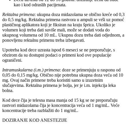
kao i kod odraslih pacijenata.
Rektalna primena
: ukupna doza midazolama se obično kreće od 0,3
do 0,5 mg/kg
.
Rektalna primena rastvora u ampuli se vrši uz pomoć
plastičnog aplikatora koji je fiksiran na kraju šprica. Ukoliko je
volumen koji treba dati suviše mali, može se dodati voda do
ukupnog volumena od 10 mL. Ukupnu dozu treba dati odjednom, a
ponovljenu rektalnu primenu treba izbegavati.
Upotreba kod dece uzrasta ispod 6 meseci se ne preporučuje, s
obzirom da su dostupni podaci o primeni kod ove populacije
ograničeni.
Intramuskularna (i.m.) primena
: doze se primenjuju u rasponu od
0,05 do 0,15 mg/kg. Obično nije potrebna ukupna doza veća od 10
mg. Ovaj način primene treba koristiti samo u izuzetnim
slučajevima. Rektalna primena je bolja, jer je i.m. injekcija leka
bolna.
Kod dece čija je telesna masa manja od 15 kg se ne preporučuju
rastvori midazolama čija je koncentracija veća od 1 mg/mL. Veće
koncentracije treba razblažiti do 1 mg/mL.
DOZIRANJE KOD ANESTEZIJE