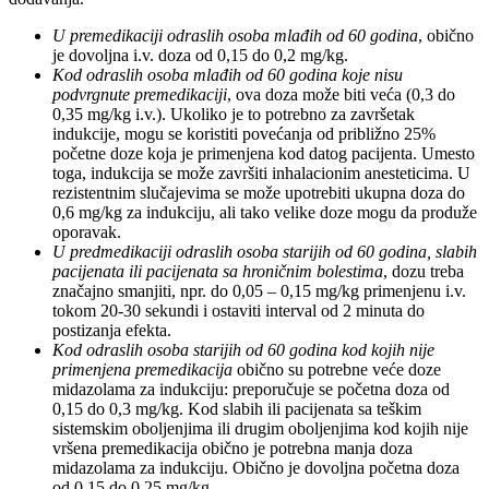
U premedikaciji odraslih osoba mlađih od 60 godina
, obično
je dovoljna i.v. doza od 0,15 do 0,2 mg/kg.
Kod odraslih osoba mlađih od 60 godina koje nisu
podvrgnute premedikaciji
, ova doza može biti veća (0,3 do
0,35 mg/kg i.v.). Ukoliko je to potrebno za završetak
indukcije, mogu se koristiti povećanja od približno 25%
početne doze koja je primenjena kod datog pacijenta. Umesto
toga, indukcija se može završiti inhalacionim anesteticima. U
rezistentnim slučajevima se može upotrebiti ukupna doza do
0,6 mg/kg za indukciju, ali tako velike doze mogu da produže
oporavak.
U predmedikaciji odraslih osoba starijih od 60 godina, slabih
pacijenata ili pacijenata sa hroničnim bolestima
, dozu treba
značajno smanjiti, npr. do 0,05 – 0,15 mg/kg primenjenu i.v.
tokom 20-30 sekundi i ostaviti interval od 2 minuta do
postizanja efekta.
Kod odraslih osoba starijih od 60 godina kod kojih nije
primenjena premedikacija
obično su potrebne veće doze
midazolama za indukciju: preporučuje se početna doza od
0,15 do 0,3 mg/kg. Kod slabih ili pacijenata sa teškim
sistemskim oboljenjima ili drugim oboljenjima kod kojih nije
vršena premedikacija obično je potrebna manja doza
midazolama za indukciju. Obično je dovoljna početna doza
od 0,15 do 0,25 mg/kg.