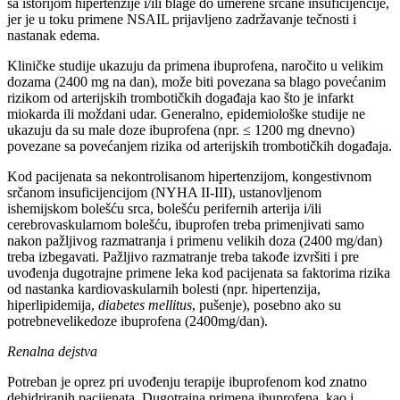
sa istorijom hipertenzije i/ili blage do umerene srčane insuficijencije,
jer je u toku primene NSAIL prijavljeno zadržavanje tečnosti i
nastanak edema.
Kliničke studije ukazuju da primena ibuprofena, naročito u velikim
dozama (2400 mg na dan), može biti povezana sa blago povećanim
rizikom od arterijskih trombotičkih događaja kao što je infarkt
miokarda ili moždani udar. Generalno, epidemiološke studije ne
ukazuju da su male doze ibuprofena (npr. ≤ 1200 mg dnevno)
povezane sa povećanjem rizika od arterijskih trombotičkih događaja.
Kod pacijenata sa nekontrolisanom hipertenzijom, kongestivnom
srčanom insuficijencijom (NYHA II-III), ustanovljenom
ishemijskom bolešću srca, bolešću perifernih arterija i/ili
cerebrovaskularnom bolešću, ibuprofen treba primenjivati samo
nakon pažljivog razmatranja i primenu velikih doza (2400 mg/dan)
treba izbegavati. Pažljivo razmatranje treba takođe izvršiti i pre
uvođenja dugotrajne primene leka kod pacijenata sa faktorima rizika
od nastanka kardiovaskularnih bolesti (npr. hipertenzija,
hiperlipidemija,
diabetes mellitus
, pušenje), posebno ako su
potrebnevelikedoze ibuprofena (2400mg/dan).
Renalna dejstva
Potreban je oprez pri uvođenju terapije ibuprofenom kod znatno
dehidriranih pacijenata. Dugotrajna primena ibuprofena, kao i