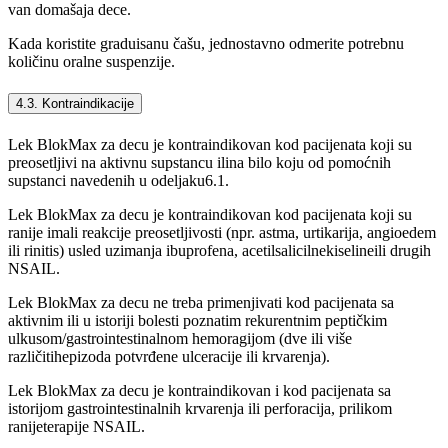
van domašaja dece.
Kada koristite graduisanu čašu, jednostavno odmerite potrebnu
količinu oralne suspenzije.
4.3. Kontraindikacije
Lek BlokMax za decu je kontraindikovan kod pacijenata koji su
preosetljivi na aktivnu supstancu ilina bilo koju od pomoćnih
supstanci navedenih u odeljaku6.1.
Lek BlokMax za decu je kontraindikovan kod pacijenata koji su
ranije imali reakcije preosetljivosti (npr. astma, urtikarija, angioedem
ili rinitis) usled uzimanja ibuprofena, acetilsalicilnekiselineili drugih
NSAIL.
Lek BlokMax za decu ne treba primenjivati kod pacijenata sa
aktivnim ili u istoriji bolesti poznatim rekurentnim peptičkim
ulkusom/gastrointestinalnom hemoragijom (dve ili više
različitihepizoda potvrđene ulceracije ili krvarenja).
Lek BlokMax za decu je kontraindikovan i kod pacijenata sa
istorijom gastrointestinalnih krvarenja ili perforacija, prilikom
ranijeterapije NSAIL.