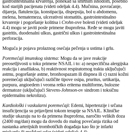
gastrointestinalna krvarenja, ponekad sa smrtnim ishodom, posebno
kod starijih pacijenata (videti odeljak 4.4). Mučnina, povraćanje,
dijareja, flatulencija, konstipacija, dispepsija, bol u abdomenu,
melena, hematemeza, ulcerativni stomatitis, gastrointestinalno
krvarenje i pogoršanje kolitisa i
Crohn-
ove bolesti (videti odeljak
4.4) mogu se javiti posle primene ibuprofena. Ređe se mogu javiti
gastritis, duodenalni ulkus, gastrični ulkus i gastrointestinalna
perforacija.
Moguća je pojava prolaznog osećaja pečenja u ustima i grlu.
Poremećaji imunskog sistema:
Mogu da se jave reakcije
preosetljivosti u toku primene NSAIL i to: a) nespecifična alergijska
reakcija i anafilaksa, b) reaktivnost respiratornog trakta uključujući
astmu, pogoršanje astme, bronhospazam ili dispnea ili c) razni kožni
poremećaji uključujući različite tipove osipa, pruritus, urtikarija,
purpura, angioedem i veoma retko eritema multiforme
,
bulozne
dermatoze (uključujući
Stevens-Johnson
-ov sindrom i toksičnu
epidermalnu nekrolizu).
Kardiološki i vaskularni poremećaji
: Edemi, hipertenzije i srčana
insuficijencija su prijavljeni tokom terapije sa NSAIL. Kliničke
studije ukazuju na to da primena ibuprofena, naročito velikih doza
(2400 mg/dan) mogu da dovedu do malog povećanja rizika od
nastanka arterijskih trombotičkih događaja kao što je infarkt
miokarda ili moždani udar (videti odeljak 4.4).