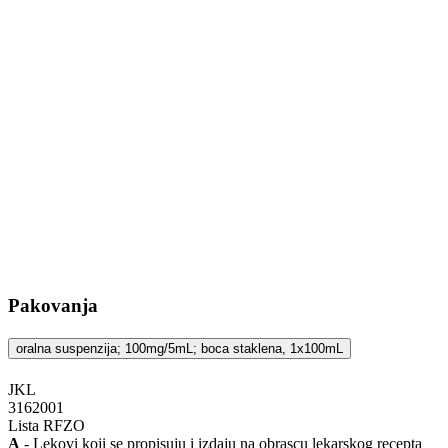
Pakovanja
oralna suspenzija; 100mg/5mL; boca staklena, 1x100mL
JKL
‍3162001
Lista RFZO
A
- Lekovi koji se propisuju i izdaju na obrascu lekarskog recepta