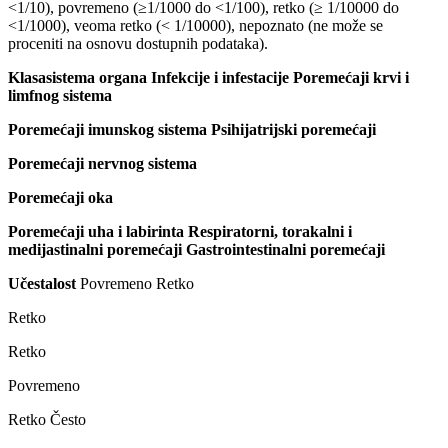
<1/10), povremeno (≥1/1000 do <1/100), retko (≥ 1/10000 do
<1/1000), veoma retko (< 1/10000), nepoznato (ne može se
proceniti na osnovu dostupnih podataka).
Klasasistema organa Infekcije i infestacije Poremećaji krvi i
limfnog sistema
Poremećaji imunskog sistema Psihijatrijski poremećaji
Poremećaji nervnog sistema
Poremećaji oka
Poremećaji uha i labirinta Respiratorni, torakalni i
medijastinalni poremećaji Gastrointestinalni poremećaji
Učestalost
Povremeno Retko
Retko
Retko
Povremeno
Retko Često