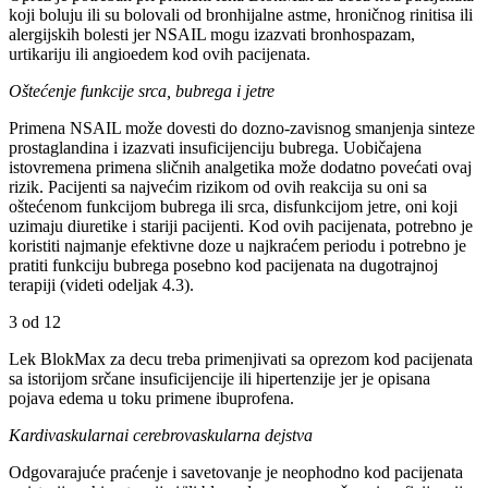
koji boluju ili su bolovali od bronhijalne astme, hroničnog rinitisa ili
alergijskih bolesti jer NSAIL mogu izazvati bronhospazam,
urtikariju ili angioedem kod ovih pacijenata.
Oštećenje funkcije srca, bubrega i jetre
Primena NSAIL može dovesti do dozno-zavisnog smanjenja sinteze
prostaglandina i izazvati insuficijenciju bubrega. Uobičajena
istovremena primena sličnih analgetika može dodatno povećati ovaj
rizik. Pacijenti sa najvećim rizikom od ovih reakcija su oni sa
oštećenom funkcijom bubrega ili srca, disfunkcijom jetre, oni koji
uzimaju diuretike i stariji pacijenti. Kod ovih pacijenata, potrebno je
koristiti najmanje efektivne doze u najkraćem periodu i potrebno je
pratiti funkciju bubrega posebno kod pacijenata na dugotrajnoj
terapiji (videti odeljak 4.3).
3 od 12
Lek BlokMax za decu treba primenjivati sa oprezom kod pacijenata
sa istorijom srčane insuficijencije ili hipertenzije jer je opisana
pojava edema u toku primene ibuprofena.
Kardivaskularnai cerebrovaskularna dejstva
Odgovarajuće praćenje i savetovanje je neophodno kod pacijenata