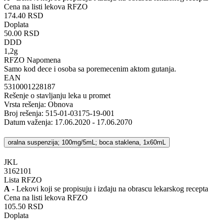
Cena na listi lekova RFZO
174.40 RSD
Doplata
50.00 RSD
DDD
1,2g
RFZO Napomena
Samo kod dece i osoba sa poremecenim aktom gutanja.
EAN
5310001228187
Rešenje o stavljanju leka u promet
Vrsta rešenja: Obnova
Broj rešenja: 515-01-03175-19-001
Datum važenja: 17.06.2020 - 17.06.2070
oralna suspenzija; 100mg/5mL; boca staklena, 1x60mL
JKL
‍3162101
Lista RFZO
A
- Lekovi koji se propisuju i izdaju na obrascu lekarskog recepta
Cena na listi lekova RFZO
105.50 RSD
Doplata