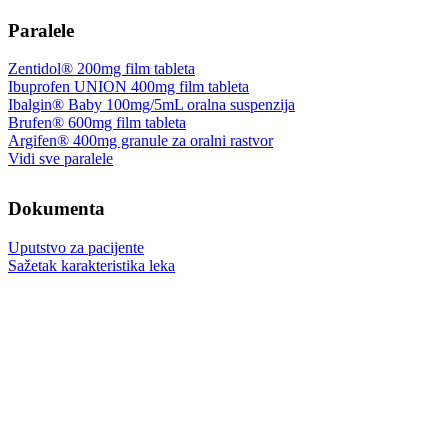
Paralele
Zentidol® 200mg film tableta
Ibuprofen UNION 400mg film tableta
Ibalgin® Baby 100mg/5mL oralna suspenzija
Brufen® 600mg film tableta
Argifen® 400mg granule za oralni rastvor
Vidi sve paralele
Dokumenta
Uputstvo za pacijente
Sažetak karakteristika leka