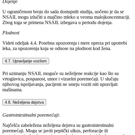
Dojenje
U ograničenom broju do sada dostupnih studija, uočeno je da se
NSAIL mogu izlučiti u majčino mleko u veoma malojkoncentraciji.
Zbog toga se primena NSAIL izbegava u periodu dojenja.
Plodnost
Videti odeljak 4.4. Posebna upozorenja i mere opreza pri upotrebi
leka, za upozorenja koja se odnose na plodnost kod žena.
4.7. Upravljanje vozilom
Pri uzimanju NSAIL moguće su neželjene reakcije kao što su
vrtoglavica, pospanost, umor i vizuelni poremećaji. U slučaju
njihovog ispoljavanja, pacijenti ne smeju voziti niti upravljati
mašinama.
4.8. Neželjena dejstva
Gastrointestinalni poremećaji
:
Najčešća zabeležena neželjena dejstva su gastrointestinalni
poremećaji. Mogu se javiti peptički ulkus, perforacije ili