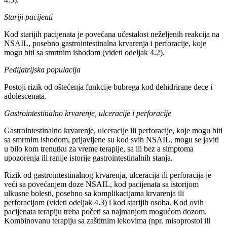
Stariji pacijenti
Kod starijih pacijenata je povećana učestalost neželjenih reakcija na
NSAIL, posebno gastrointestinalna krvarenja i perforacije, koje
mogu biti sa smrtnim ishodom (videti odeljak 4.2).
Pedijatrijska populacija
Postoji rizik od oštećenja funkcije bubrega kod dehidrirane dece i
adolescenata.
Gastrointestinalno krvarenje, ulceracije i perforacije
Gastrointestinalno krvarenje, ulceracije ili perforacije, koje mogu biti
sa smrtnim ishodom, prijavljene su kod svih NSAIL, mogu se javiti
u bilo kom trenutku za vreme terapije, sa ili bez a simptoma
upozorenja ili ranije istorije gastrointestinalnih stanja.
Rizik od gastrointestinalnog krvarenja, ulceracija ili perforacija je
veći sa povećanjem doze NSAIL, kod pacijenata sa istorijom
ulkusne bolesti, posebno sa komplikacijama krvarenja ili
perforacijom (videti odeljak 4.3) i kod starijih osoba. Kod ovih
pacijenata terapiju treba početi sa najmanjom mogućom dozom.
Kombinovanu terapiju sa zaštitnim lekovima (npr. misoprostol ili