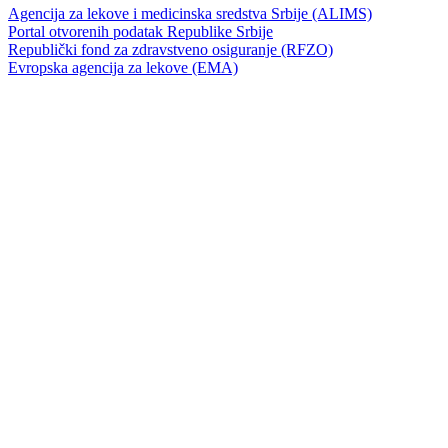
Agencija za lekove i medicinska sredstva Srbije (ALIMS)
Portal otvorenih podatak Republike Srbije
Republički fond za zdravstveno osiguranje (RFZO)
Evropska agencija za lekove (EMA)