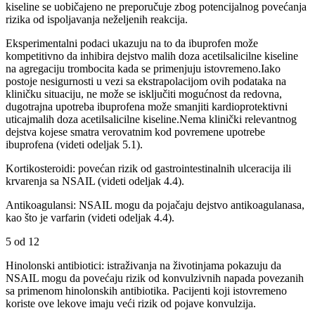
kiseline se uobičajeno ne preporučuje zbog potencijalnog povećanja
rizika od ispoljavanja neželjenih reakcija.
Eksperimentalni podaci ukazuju na to da ibuprofen može
kompetitivno da inhibira dejstvo malih doza acetilsalicilne kiseline
na agregaciju trombocita kada se primenjuju istovremeno.Iako
postoje nesigurnosti u vezi sa ekstrapolacijom ovih podataka na
kliničku situaciju, ne može se isključiti mogućnost da redovna,
dugotrajna upotreba ibuprofena može smanjiti kardioprotektivni
uticajmalih doza acetilsalicilne kiseline.Nema klinički relevantnog
dejstva kojese smatra verovatnim kod povremene upotrebe
ibuprofena (videti odeljak 5.1).
Kortikosteroidi: povećan rizik od gastrointestinalnih ulceracija ili
krvarenja sa NSAIL (videti odeljak 4.4).
Antikoagulansi: NSAIL mogu da pojačaju dejstvo antikoagulanasa,
kao što je varfarin (videti odeljak 4.4).
5 od 12
Hinolonski antibiotici: istraživanja na životinjama pokazuju da
NSAIL mogu da povećaju rizik od konvulzivnih napada povezanih
sa primenom hinolonskih antibiotika. Pacijenti koji istovremeno
koriste ove lekove imaju veći rizik od pojave konvulzija.