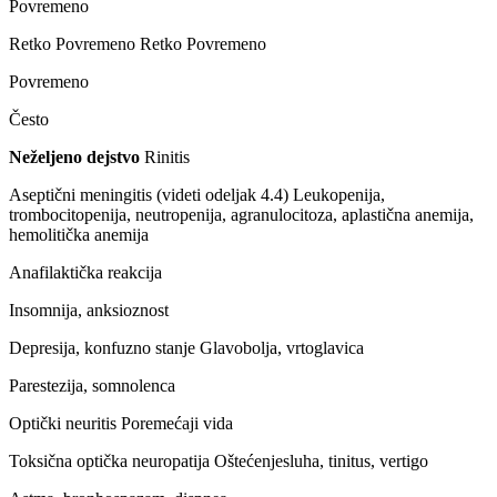
Povremeno
Retko Povremeno Retko Povremeno
Povremeno
Često
Neželjeno dejstvo
Rinitis
Aseptični meningitis (videti odeljak 4.4) Leukopenija,
trombocitopenija, neutropenija, agranulocitoza, aplastična anemija,
hemolitička anemija
Anafilaktička reakcija
Insomnija, anksioznost
Depresija, konfuzno stanje Glavobolja, vrtoglavica
Parestezija, somnolenca
Optički neuritis Poremećaji vida
Toksična optička neuropatija Oštećenjesluha, tinitus, vertigo