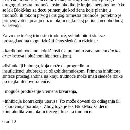
drugog trimestra trudnoće, osim ukoliko je krajnje neophodno. Ako
se lek BlokMax za decu primenjuje kod žena koje planiraju
trudnoću ili tokom prvog i drugog trimestra trudnoće, potrebno je
primenjivati najmanju dozu tokom najkraćeg perioda neophodnog
za lečenje.
Za vreme trećeg trimestra trudnoće, svi inhibitori sinteze
prostaglandina mogu izložiti fetus sledećim rizicima:
- kardiopulmonalnoj toksičnosti (sa preranim zatvaranjem
ductus
arteriosus
-a i plućnom hipertenzijom),
-disfunkciji bubrega, koja može da progredira u
insuficijencijububrega sa oligohidramniozom. Primena inhibitora
sinteze prostaglandina na kraju trudnoće može imati sledeće rizike
po majku ili novorođenče:
- moguće produženje vremena krvarenja,
- inhibicija kontrakcija uterusa, što može dovesti do odlaganja ili
usporavanja porođaja. Zbog toga je lek BlokMax za decu
kontraindikovan tokom trećeg trimestra trudnoće.
6 od 12