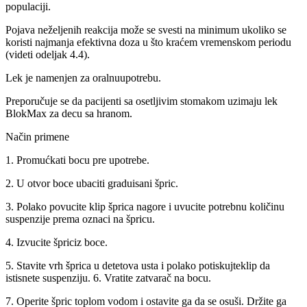
populaciji.
Pojava neželjenih reakcija može se svesti na minimum ukoliko se
koristi najmanja efektivna doza u što kraćem vremenskom periodu
(videti odeljak 4.4).
Lek je namenjen za oralnuupotrebu.
Preporučuje se da pacijenti sa osetljivim stomakom uzimaju lek
BlokMax za decu sa hranom.
Način primene
1. Promućkati bocu pre upotrebe.
2. U otvor boce ubaciti graduisani špric.
3. Polako povucite klip šprica nagore i uvucite potrebnu količinu
suspenzije prema oznaci na špricu.
4. Izvucite špriciz boce.
5. Stavite vrh šprica u detetova usta i polako potiskujteklip da
istisnete suspenziju. 6. Vratite zatvarač na bocu.
7. Operite špric toplom vodom i ostavite ga da se osuši. Držite ga