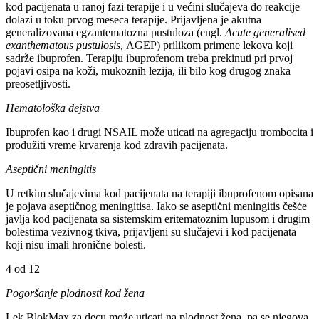
kod pacijenata u ranoj fazi terapije i u većini slučajeva do reakcije
dolazi u toku prvog meseca terapije. Prijavljena je akutna
generalizovana egzantematozna pustuloza (engl.
Acute generalised
exanthematous pustulosis,
AGEP) prilikom primene lekova koji
sadrže ibuprofen. Terapiju ibuprofenom treba prekinuti pri prvoj
pojavi osipa na koži, mukoznih lezija, ili bilo kog drugog znaka
preosetljivosti.
Hematološka dejstva
Ibuprofen kao i drugi NSAIL može uticati na agregaciju trombocita i
produžiti vreme krvarenja kod zdravih pacijenata.
Aseptični meningitis
U retkim slučajevima kod pacijenata na terapiji ibuprofenom opisana
je pojava aseptičnog meningitisa. Iako se aseptični meningitis češće
javlja kod pacijenata sa sistemskim eritematoznim lupusom i drugim
bolestima vezivnog tkiva, prijavljeni su slučajevi i kod pacijenata
koji nisu imali hronične bolesti.
4 od 12
Pogoršanje plodnosti kod žena
Lek BlokMax za decu može uticati na plodnost žena, pa se njegova