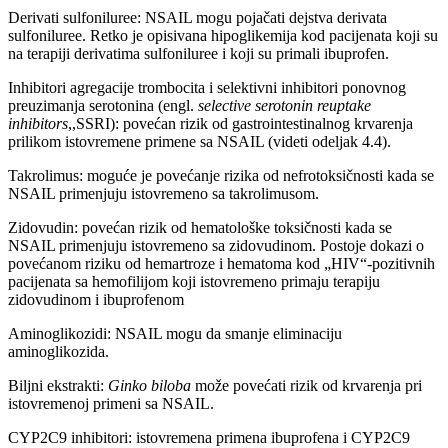
Derivati sulfoniluree: NSAIL mogu pojačati dejstva derivata
sulfoniluree. Retko je opisivana hipoglikemija kod pacijenata koji su
na terapiji derivatima sulfoniluree i koji su primali ibuprofen.
Inhibitori agregacije trombocita i selektivni inhibitori ponovnog
preuzimanja serotonina (engl.
selective serotonin reuptake
inhibitors
,,SSRI): povećan rizik od gastrointestinalnog krvarenja
prilikom istovremene primene sa NSAIL (videti odeljak 4.4).
Takrolimus: moguće je povećanje rizika od nefrotoksičnosti kada se
NSAIL primenjuju istovremeno sa takrolimusom.
Zidovudin: povećan rizik od hematološke toksičnosti kada se
NSAIL primenjuju istovremeno sa zidovudinom. Postoje dokazi o
povećanom riziku od hemartroze i hematoma kod „HIV“-pozitivnih
pacijenata sa hemofilijom koji istovremeno primaju terapiju
zidovudinom i ibuprofenom
Aminoglikozidi: NSAIL mogu da smanje eliminaciju
aminoglikozida.
Biljni ekstrakti:
Ginko biloba
može povećati rizik od krvarenja pri
istovremenoj primeni sa NSAIL.
CYP2C9 inhibitori: istovremena primena ibuprofena i CYP2C9