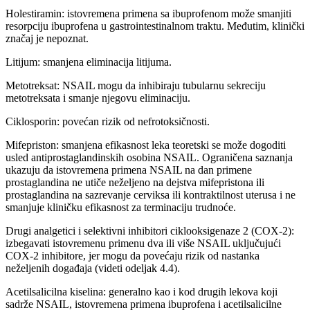
Holestiramin: istovremena primena sa ibuprofenom može smanjiti
resorpciju ibuprofena u gastrointestinalnom traktu. Međutim, klinički
značaj je nepoznat.
Litijum: smanjena eliminacija litijuma.
Metotreksat: NSAIL mogu da inhibiraju tubularnu sekreciju
metotreksata i smanje njegovu eliminaciju.
Ciklosporin: povećan rizik od nefrotoksičnosti.
Mifepriston: smanjena efikasnost leka teoretski se može dogoditi
usled antiprostaglandinskih osobina NSAIL. Ograničena saznanja
ukazuju da istovremena primena NSAIL na dan primene
prostaglandina ne utiče neželjeno na dejstva mifepristona ili
prostaglandina na sazrevanje cerviksa ili kontraktilnost uterusa i ne
smanjuje kliničku efikasnost za terminaciju trudnoće.
Drugi analgetici i selektivni inhibitori ciklooksigenaze 2 (COX-2):
izbegavati istovremenu primenu dva ili više NSAIL uključujući
COX-2 inhibitore, jer mogu da povećaju rizik od nastanka
neželjenih događaja (videti odeljak 4.4).
Acetilsalicilna kiselina: generalno kao i kod drugih lekova koji
sadrže NSAIL, istovremena primena ibuprofena i acetilsalicilne