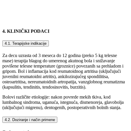
4. KLINIČKI PODACI
4.1. Terapijske indikacije
Za decu uzrasta od 3 meseca do 12 godina (preko 5 kg telesne
mase) terapija blagog do umerenog akutnog bola i snižavanje
povišene telesne temperature (groznice) povezanih sa prehladom i
gripom. Bol i inflamacija kod reumatoidnog artritisa (uključujući
juvenilni reumatoidni artritis), ankilozirajućeg spondilitisa,
osteoartritisa, nereumatoidnih artropatija, vanzglobnog reumatizma
(kapsulitis, tendinitis, tendosinovitis, burzitis).
Bolovi različite etiologije: nakon povrede mekih tkiva, kod
lumbalnog sindroma, uganuća, istegnuća, dismenoreja, glavobolja
(uključujući migrenu), dentogenih, postoperativnih bolnih stanja.
4.2. Doziranje i način primene