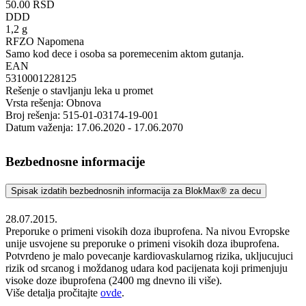
50.00 RSD
DDD
1,2 g
RFZO Napomena
Samo kod dece i osoba sa poremecenim aktom gutanja.
EAN
5310001228125
Rešenje o stavljanju leka u promet
Vrsta rešenja: Obnova
Broj rešenja: 515-01-03174-19-001
Datum važenja: 17.06.2020 - 17.06.2070
Bezbednosne informacije
Spisak izdatih bezbednosnih informacija za BlokMax® za decu
28.07.2015.
Preporuke o primeni visokih doza ibuprofena. Na nivou Evropske
unije usvojene su preporuke o primeni visokih doza ibuprofena.
Potvrdeno je malo povecanje kardiovaskularnog rizika, ukljucujuci
rizik od srcanog i moždanog udara kod pacijenata koji primenjuju
visoke doze ibuprofena (2400 mg dnevno ili više).
Više detalja pročitajte
ovde
.