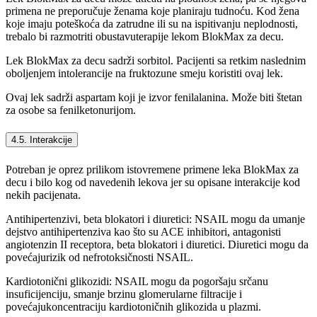
primena ne preporučuje ženama koje planiraju tudnoću. Kod žena
koje imaju poteškoća da zatrudne ili su na ispitivanju neplodnosti,
trebalo bi razmotriti obustavuterapije lekom BlokMax za decu.
Lek BlokMax za decu sadrži sorbitol. Pacijenti sa retkim naslednim
oboljenjem intolerancije na fruktozune smeju koristiti ovaj lek.
Ovaj lek sadrži aspartam koji je izvor fenilalanina. Može biti štetan
za osobe sa fenilketonurijom.
4.5. Interakcije
Potreban je oprez prilikom istovremene primene leka BlokMax za
decu i bilo kog od navedenih lekova jer su opisane interakcije kod
nekih pacijenata.
Antihipertenzivi, beta blokatori i diuretici: NSAIL mogu da umanje
dejstvo antihipertenziva kao što su ACE inhibitori, antagonisti
angiotenzin II receptora, beta blokatori i diuretici. Diuretici mogu da
povećajurizik od nefrotoksičnosti NSAIL.
Kardiotonični glikozidi: NSAIL mogu da pogoršaju srčanu
insuficijenciju, smanje brzinu glomerularne filtracije i
povećajukoncentraciju kardiotoničnih glikozida u plazmi.