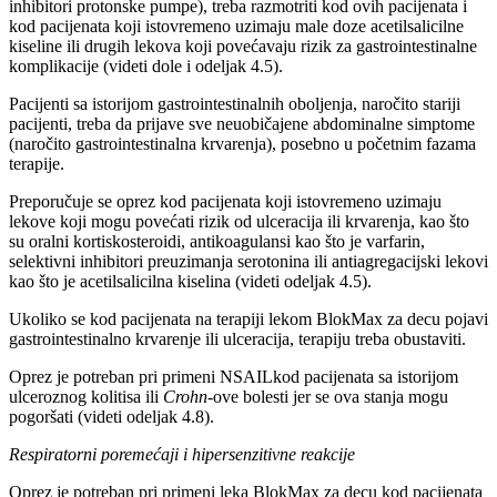
inhibitori protonske pumpe), treba razmotriti kod ovih pacijenata i
kod pacijenata koji istovremeno uzimaju male doze acetilsalicilne
kiseline ili drugih lekova koji povećavaju rizik za gastrointestinalne
komplikacije (videti dole i odeljak 4.5).
Pacijenti sa istorijom gastrointestinalnih oboljenja, naročito stariji
pacijenti, treba da prijave sve neuobičajene abdominalne simptome
(naročito gastrointestinalna krvarenja), posebno u početnim fazama
terapije.
Preporučuje se oprez kod pacijenata koji istovremeno uzimaju
lekove koji mogu povećati rizik od ulceracija ili krvarenja, kao što
su oralni kortiskosteroidi, antikoagulansi kao što je varfarin,
selektivni inhibitori preuzimanja serotonina ili antiagregacijski lekovi
kao što je acetilsalicilna kiselina (videti odeljak 4.5).
Ukoliko se kod pacijenata na terapiji lekom BlokMax za decu pojavi
gastrointestinalno krvarenje ili ulceracija, terapiju treba obustaviti.
Oprez je potreban pri primeni NSAILkod pacijenata sa istorijom
ulceroznog kolitisa ili
Crohn
-ove bolesti jer se ova stanja mogu
pogoršati (videti odeljak 4.8).
Respiratorni poremećaji i hipersenzitivne reakcije
Oprez je potreban pri primeni leka BlokMax za decu kod pacijenata