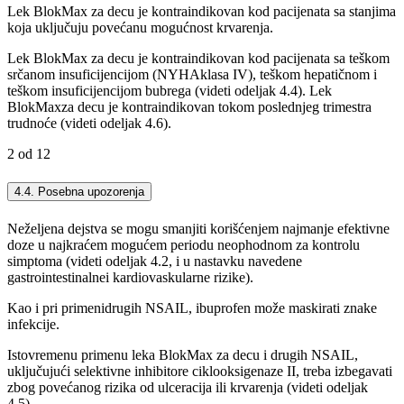
Lek BlokMax za decu je kontraindikovan kod pacijenata sa stanjima
koja uključuju povećanu mogućnost krvarenja.
Lek BlokMax za decu je kontraindikovan kod pacijenata sa teškom
srčanom insuficijencijom (NYHAklasa IV), teškom hepatičnom i
teškom insuficijencijom bubrega (videti odeljak 4.4). Lek
BlokMaxza decu je kontraindikovan tokom poslednjeg trimestra
trudnoće (videti odeljak 4.6).
2 od 12
4.4. Posebna upozorenja
Neželjena dejstva se mogu smanjiti korišćenjem najmanje efektivne
doze u najkraćem mogućem periodu neophodnom za kontrolu
simptoma (videti odeljak 4.2, i u nastavku navedene
gastrointestinalnei kardiovaskularne rizike).
Kao i pri primenidrugih NSAIL, ibuprofen može maskirati znake
infekcije.
Istovremenu primenu leka BlokMax za decu i drugih NSAIL,
uključujući selektivne inhibitore ciklooksigenaze II, treba izbegavati
zbog povećanog rizika od ulceracija ili krvarenja (videti odeljak
4.5).