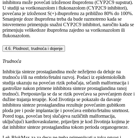
inhibitora može povećati izloženost ibuprofenu (CYP2C9 supstrat).
U studiji sa vorikonazolom i flukonazolom (CYP2C9 inhibitori),
povećana je izloženost S(+)-ibuprofenu za približno 80% do 100%.
Smanjenje doze ibuprofena treba da bude razmotreno kada se
istovremeno primenjuju snažni CYP2C9 inhibitori, naročito kada se
primenjuju velikedoze ibuprofena zajedno sa vorikonazolom ili
flukonazolom.
4.6. Plodnost, trudnoća i dojenje
Trudnoća
Inhibicija sinteze prostaglandina može neželjeno da deluje na
trudnoću i/ili na embrio/fetalni razvoj. Podaci iz epidemioloških
studija ukazuju na povećan rizik pobačaja, srčanih malformacija i
gastrošize nakon primene inhibitora sinteze prostaglandina ranoj
trudnoći. Pretpostavlja se da se rizik povećava sa povećanjem doze i
dužine trajanja terapije. Kod životinja se pokazalo da davanje
inhibitora sinteze prostaglandina rezultuje povećanim gubitkom
ploda pre i posle implantacije i povećava embrio/fetalnu smrtnost.
Pored toga, povećan broj slučajeva različitih malformacija,
uključujući kardiovaskularne, prijavljen je kod životinja kojima je
dat inhibitor sinteze prostaglandina tokom perioda organogeneze.
Lek BlokMax za za decu ne treba primenjivati u toku prvog i