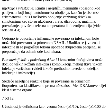
Infekcije i infestacije:
Rinitis i aseptični meningitis (posebno kod
pacijenata koji imaju autoimunska oboljenja, kao što je sistemski
eritematozni lupus i mešovito oboljenje vezivnog tkiva) sa
simptomima kao što su ukočenost vrata, glavobolja, mučnina,
povraćanje, povišena telesna temperatura ili dezorijentacija (videti
odeljak 4.4).
Opisano je pogoršanje inflamacije povezano sa infekcijom koje
može biti povezano sa primenom NSAIL. Ukoliko se jave znaci
infekcije ili se pogoršaju tokom upotrebe ibuprofena pacijentu se
preporučuje da odmah ode kod lekara.
Poremećaji kože i potkožnog tkiva
: U izuzetnim slučajevima može
doći do teških kožnih infekcija i komplikacija mekog tkiva tokom
infekcije varičelom (videti takođe prethodno navedeno, odeljak
Infekcije i infestacije).
Sledeće neželjene reakcije koje su povezane sa primenom
ibuprofena su klasifikovane prema učestalosti MedDRAkonvencijei
klasi sistema organa.
7 od 12
Učestalost je definisana kao: veoma često (≥1/10), često (≥1/100 do