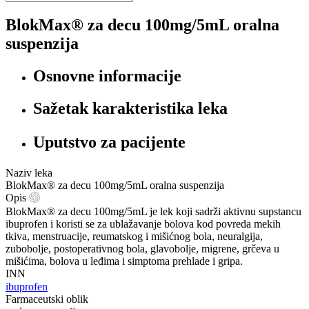
BlokMax® za decu 100mg/5mL oralna
suspenzija
Osnovne informacije
Sažetak karakteristika leka
Uputstvo za pacijente
Naziv leka
BlokMax® za decu 100mg/5mL oralna suspenzija
Opis
BlokMax® za decu 100mg/5mL je lek koji sadrži aktivnu supstancu
ibuprofen i koristi se za ublažavanje bolova kod povreda mekih
tkiva, menstruacije, reumatskog i mišićnog bola, neuralgija,
zubobolje, postoperativnog bola, glavobolje, migrene, grčeva u
mišićima, bolova u leđima i simptoma prehlade i gripa.
INN
ibuprofen
Farmaceutski oblik