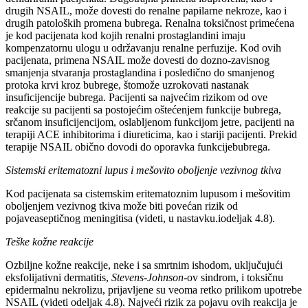
drugih NSAIL, može dovesti do renalne papilarne nekroze, kao i
drugih patoloških promena bubrega. Renalna toksičnost primećena
je kod pacijenata kod kojih renalni prostaglandini imaju
kompenzatornu ulogu u održavanju renalne perfuzije. Kod ovih
pacijenata, primena NSAIL može dovesti do dozno-zavisnog
smanjenja stvaranja prostaglandina i posledično do smanjenog
protoka krvi kroz bubrege, štomože uzrokovati nastanak
insuficijencije bubrega. Pacijenti sa najvećim rizikom od ove
reakcije su pacijenti sa postojećim oštećenjem funkcije bubrega,
srčanom insuficijencijom, oslabljenom funkcijom jetre, pacijenti na
terapiji ACE inhibitorima i diureticima, kao i stariji pacijenti. Prekid
terapije NSAIL obično dovodi do oporavka funkcijebubrega.
Sistemski eritematozni lupus i mešovito oboljenje vezivnog tkiva
Kod pacijenata sa cistemskim eritematoznim lupusom
i mešovitim
oboljenjem vezivnog tkiva može biti povećan rizik od
pojaveaseptičnog meningitisa (videti, u nastavku.iodeljak 4.8).
Teške kožne reakcije
Ozbiljne kožne reakcije, neke i sa smrtnim ishodom, uključujući
eksfolijativni dermatitis,
Stevens-Johnson
-ov sindrom, i toksičnu
epidermalnu nekrolizu, prijavljene su veoma retko prilikom upotrebe
NSAIL (videti odeljak 4.8). Najveći rizik za pojavu ovih reakcija je