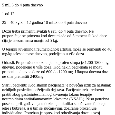
5 mL 3 do 4 puta dnevno
1 od 12
25 – 40 kg 8 – 12 godina 10 mL 3 do 4 puta dnevno
Dozu treba primeniti svakih 6 sati, do 4 puta dnevno. Ne
preporučuje se primena kod dece mlađe od 3 meseca ili kod dece
čija je telesna masa manja od 5 kg.
U terapiji juvenilnog reumatoidnog artritisa može se primeniti do 40
mg/kg telesne mase dnevno, podeljeno u više doza.
Odrasli: Preporučeno doziranje ibuprofen sirupa je 1200-1800 mg
dnevno, podeljeno u više doza. Kod nekih pacijenata se mogu
primeniti i dnevne doze od 600 do 1200 mg. Ukupna dnevna doza
ne sme premašiti 2400mg.
Stariji pacijenti: Kod starijih pacijenata je povećan rizik za nastanak
ozbiljnih posledica neželjenih dejstava. Pacijente treba redovno
pratiti zbog gastrointestinalnog krvarenja tokom terapije
nestreoidnim antiinflamatornim lekovima (NSAIL). Nisu potrebna
posebna prilagođavanja u doziranju ukoliko su očuvane funkcije
jetre i bubrega, a u tim se slučajevima doziranje procenjuje
individualno. Potreban je oprez kod određivanja doze u ovoj