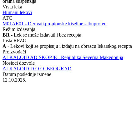
oralna suspenzija
Vrsta leka
Humani lekovi
ATC
‍M01AE01 - Derivati propionske kiseline - Ibuprofen
Režim izdavanja
BR
- Lek se može izdavati i bez recepta
Lista RFZO
A
- Lekovi koji se propisuju i izdaju na obrascu lekarskog recepta
Proizvođači
ALKALOID AD SKOPJE - Republika Severna Makedonija
Nosioci dozvole
ALKALOID D.O.O. BEOGRAD
Datum poslednje izmene
12.10.2025.