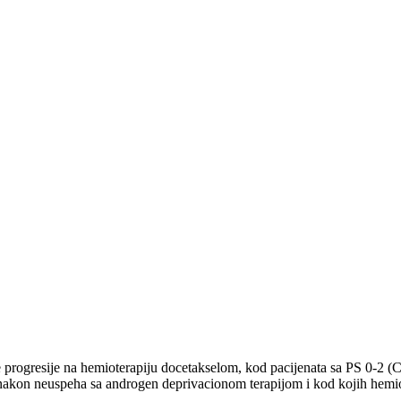
le progresije na hemioterapiju docetakselom, kod pacijenata sa PS 0-2 (C
, nakon neuspeha sa androgen deprivacionom terapijom i kod kojih hemiot