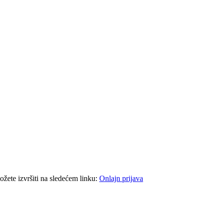
ožete izvršiti na sledećem linku:
Onlajn prijava