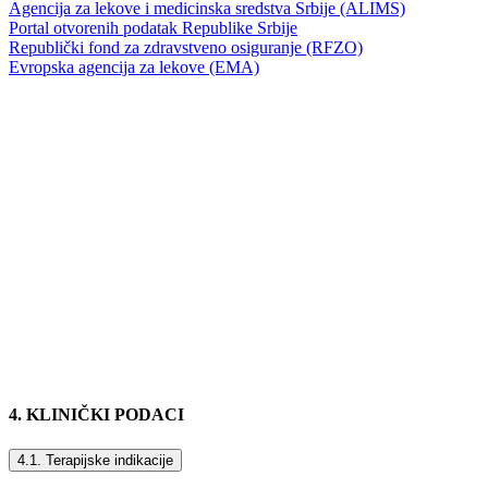
Agencija za lekove i medicinska sredstva Srbije (ALIMS)
Portal otvorenih podatak Republike Srbije
Republički fond za zdravstveno osiguranje (RFZO)
Evropska agencija za lekove (EMA)
4. KLINIČKI PODACI
4.1. Terapijske indikacije