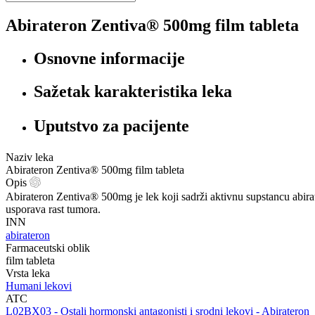
Abirateron Zentiva® 500mg film tableta
Osnovne informacije
Sažetak karakteristika leka
Uputstvo za pacijente
Naziv leka
Abirateron Zentiva® 500mg film tableta
Opis
Abirateron Zentiva® 500mg je lek koji sadrži aktivnu supstancu abirate
usporava rast tumora.
INN
abirateron
Farmaceutski oblik
film tableta
Vrsta leka
Humani lekovi
ATC
‍L02BX03 - Ostali hormonski antagonisti i srodni lekovi - Abirateron