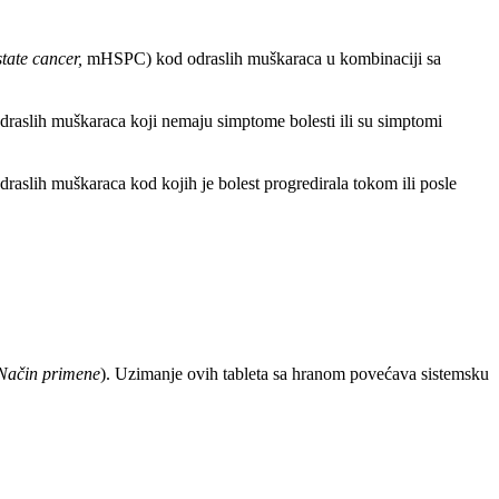
state cancer,
mHSPC) kod odraslih muškaraca u kombinaciji sa
aslih muškaraca koji nemaju simptome bolesti ili su simptomi
aslih muškaraca kod kojih je bolest progredirala tokom ili posle
Način primene
). Uzimanje ovih tableta sa hranom povećava sistemsku