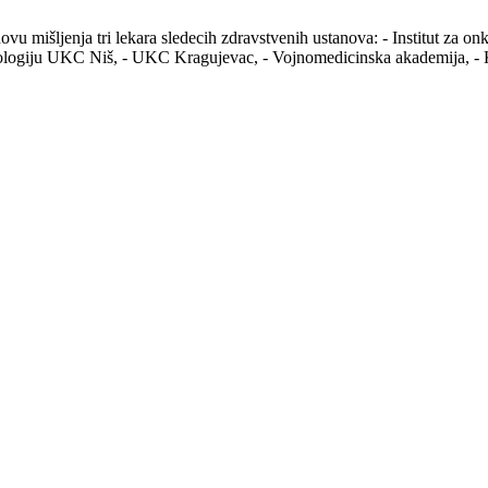
u mišljenja tri lekara sledecih zdravstvenih ustanova: - Institut za onk
 onkologiju UKC Niš, - UKC Kragujevac, - Vojnomedicinska akademija,