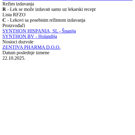
Režim izdavanja
R
- Lek se može izdavati samo uz lekarski recept
Lista RFZO
C
- Lekovi sa posebnim režimom izdavanja
Proizvođači
SYNTHON HISPANIA, SL - Španija
SYNTHON BV - Holandija
Nosioci dozvole
ZENTIVA PHARMA D.O.O.
Datum poslednje izmene
22.10.2025.