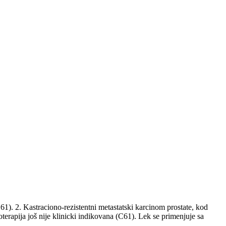
61). 2. Kastraciono-rezistentni metastatski karcinom prostate, kod
erapija još nije klinicki indikovana (C61). Lek se primenjuje sa