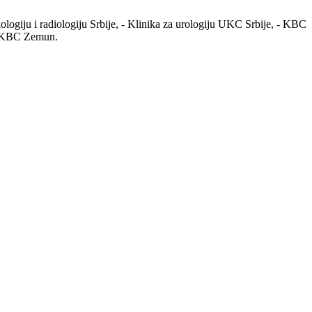
ologiju i radiologiju Srbije, - Klinika za urologiju UKC Srbije, - KBC
 - KBC Zemun.