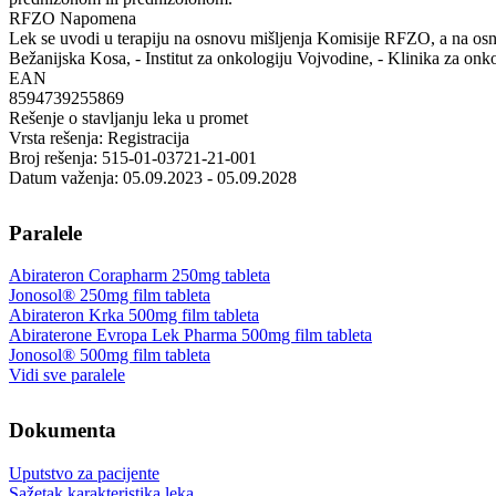
RFZO Napomena
Lek se uvodi u terapiju na osnovu mišljenja Komisije RFZO, a na osnov
Bežanijska Kosa, - Institut za onkologiju Vojvodine, - Klinika za
EAN
8594739255869
Rešenje o stavljanju leka u promet
Vrsta rešenja: Registracija
Broj rešenja: 515-01-03721-21-001
Datum važenja: 05.09.2023 - 05.09.2028
Paralele
Abirateron Corapharm 250mg tableta
Jonosol® 250mg film tableta
Abirateron Krka 500mg film tableta
Abiraterone Evropa Lek Pharma 500mg film tableta
Jonosol® 500mg film tableta
Vidi sve paralele
Dokumenta
Uputstvo za pacijente
Sažetak karakteristika leka