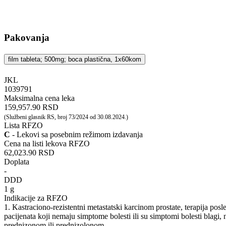
Pakovanja
film tableta; 500mg; boca plastična, 1x60kom
JKL
‍1039791
Maksimalna cena leka
159,957.90 RSD
(Službeni glasnik RS, broj 73/2024 od 30.08.2024.)
Lista RFZO
C
- Lekovi sa posebnim režimom izdavanja
Cena na listi lekova RFZO
62,023.90 RSD
Doplata
-
DDD
1 g
Indikacije za RFZO
1. Kastraciono-rezistentni metastatski karcinom prostate, terapija pos
pacijenata koji nemaju simptome bolesti ili su simptomi bolesti blagi
prednizonom ili prednizolonom.