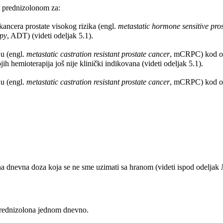
i prednizolonom za:
ancera prostate visokog rizika (engl.
metastatic hormone sensitive pro
apy
, ADT) (videti odeljak 5.1).
ju (engl.
metastatic castration resistant prostate cancer
, mCRPC) kod odr
h hemioterapija još nije klinički indikovana (videti odeljak 5.1).
ju (engl.
metastatic castration resistant prostate cancer
, mCRPC) kod odr
a dnevna doza koja se ne sme uzimati sa hranom (videti ispod odeljak
prednizolona jednom dnevno.