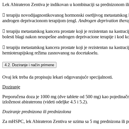
Lek Abirateron Zentiva je indikovan u kombinaciji sa prednizonom il
 terapiju novodijagnostikovanog hormonski osetljivog metastatskog k
androgen deprivacionom terapijom (engl.
Androgen deprivation ther
 terapiju metastatskog kancera prostate koji je rezistentan na kastraci
bolesti blagi nakon neuspešne androgen deprivacione terapije i kod koji
 terapiju metastatskog kancera prostate koji je rezistentan na kastraci
hemioterapijskog režima zasnovanog na docetakselu.
4.2. Doziranje i način primene
Ovaj lek treba da propisuju lekari odgovarajuće specijalnosti.
Doziranje
Preporučena doza je 1000 mg (dve tablete od 500 mg) kao pojedinačn
izloženost abirateronu (videti odeljke 4.5 i 5.2).
Doziranje prednizona ili prednizolona
Za mHSPC, lek Abirateron Zentiva se uzima sa 5 mg prednizona ili 