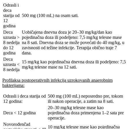
Odrasli i
deca
starija od
500 mg (100 mL) na osam sati.
12
godina
Deca
Uobičajena dnevna doza je 20–30 mg/kg/dan kao
uzrasta >
pojedinačna doza ili podeljeno: 7,5 mg/kg telesne mase
8 nedelja
na 8 sati. Dnevna doza se može povećati do 40 mg/kg, u
do 12
zavisnosti od težine infekcije. Terapija obično traje 7
godina
dana.
Deca
15 mg/kg kao pojedinačna dnevna doza ili podeljeno: 7,5
uzrasta <
mg/kg telesne mase na 12 sati.
8 nedelja
Profilaksa postoperativnih infekcija uzrokovanih anaerobnim
bakterijama:
Odrasli i deca starija od
500 mg (100 mL) neposredno pre, tokom
12 godina:
ili nakon operacije, a zatim na 8 sati.
20–30 mg/kg telesne mase kao
Deca < 12 godina
pojedinačna doza primenjena 1–2 sata pre
operacije.
Novorođenčad
10 mg/kg telesne mase kao pojedinačna