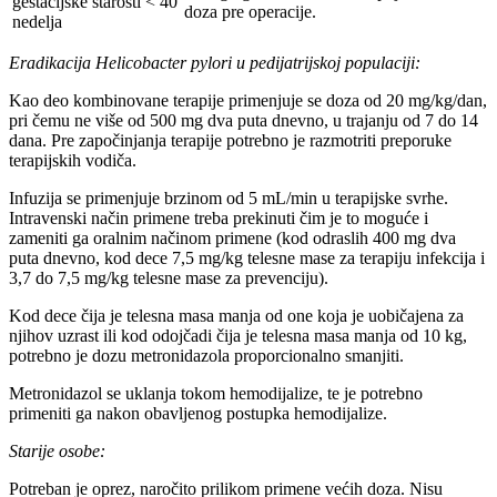
gestacijske starosti < 40
doza pre operacije.
nedelja
Eradikacija Helicobacter pylori u pedijatrijskoj populaciji:
Kao deo kombinovane terapije primenjuje se doza od 20 mg/kg/dan,
pri čemu ne više od 500 mg dva puta dnevno, u trajanju od 7 do 14
dana. Pre započinjanja terapije potrebno je razmotriti preporuke
terapijskih vodiča.
Infuzija se primenjuje brzinom od 5 mL/min u terapijske svrhe.
Intravenski način primene treba prekinuti čim je to moguće i
zameniti ga oralnim načinom primene (kod odraslih 400 mg dva
puta dnevno, kod dece 7,5 mg/kg telesne mase za terapiju infekcija i
3,7 do 7,5 mg/kg telesne mase za prevenciju).
Kod dece čija je telesna masa manja od one koja je uobičajena za
njihov uzrast ili kod odojčadi čija je telesna masa manja od 10 kg,
potrebno je dozu metronidazola proporcionalno smanjiti.
Metronidazol se uklanja tokom hemodijalize, te je potrebno
primeniti ga nakon obavljenog postupka hemodijalize.
Starije osobe:
Potreban je oprez, naročito prilikom primene većih doza. Nisu