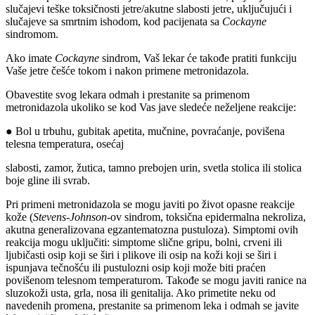
slučajevi teške toksičnosti jetre/akutne slabosti jetre, uključujući i
slučajeve sa smrtnim ishodom, kod pacijenata sa
Cockayne
sindromom.
Ako imate
Cockayne
sindrom, Vaš lekar će takođe pratiti funkciju
Vaše jetre češće tokom i nakon primene metronidazola.
Obavestite svog lekara odmah i prestanite sa primenom
metronidazola ukoliko se kod Vas jave sledeće neželjene reakcije:
● Bol u trbuhu, gubitak apetita, mučnine, povraćanje, povišena
telesna temperatura, osećaj
slabosti, zamor, žutica, tamno prebojen urin, svetla stolica ili stolica
boje gline ili svrab.
Pri primeni metronidazola se mogu javiti po život opasne reakcije
kože (
Stevens-Johnson
-ov sindrom, toksična epidermalna nekroliza,
akutna generalizovana egzantematozna pustuloza). Simptomi ovih
reakcija mogu uključiti: simptome slične gripu, bolni, crveni ili
ljubičasti osip koji se širi i plikove ili osip na koži koji se širi i
ispunjava tečnošću ili pustulozni osip koji može biti praćen
povišenom telesnom temperaturom. Takođe se mogu javiti ranice na
sluzokoži usta, grla, nosa ili genitalija. Ako primetite neku od
navedenih promena, prestanite sa primenom leka i odmah se javite