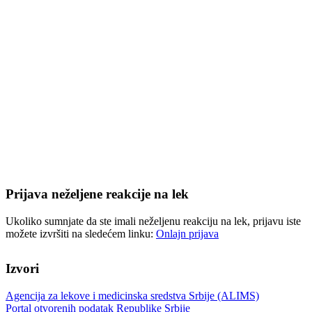
Prijava neželjene reakcije na lek
Ukoliko sumnjate da ste imali neželjenu reakciju na lek, prijavu iste
možete izvršiti na sledećem linku:
Onlajn prijava
Izvori
Agencija za lekove i medicinska sredstva Srbije (ALIMS)
Portal otvorenih podatak Republike Srbije