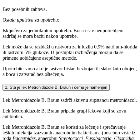
Bez posebnih zahteva.
Ostala uputstva za upotrebu:
Isključivo za jednokratnu upotrebu. Boca i sav neupotrebljeni
sadržaj se mora baciti nakon upotrebe.
Lek može da se razblaži u rastvoru za infuziju 0,9% natrijum-hlorida
ili rastvoru 5% glukoze. U postupku razblaženja moraju da se
primene uobičajene aseptične metode.
Upotrebite samo ako je rastvor bistar, bezbojan ili slabo žuto obojen,
a boca i zatvarač bez oštećenja.
1. Šta je lek Metronidazole B. Braun i čemu je namenjen
Lek Metronidazole B. Braun sadrži aktivnu supstancu metronidazol.
Lek Metronidazole B. Braun pripada grupi lekova koji se zovu
antibiotici.
Lek Metronidazole B. Braun se koristi za lečenje i sprečavanje
teških infekcija izazvanih anaerobnim bakterijama (posebno vrste iz
roda
Bacteroides
, anaerobni
Streptococci, Fusobacteria, Clostridia