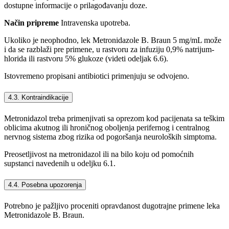
dostupne informacije o prilagođavanju doze.
Način pripreme
Intravenska upotreba.
Ukoliko je neophodno, lek Metronidazole B. Braun 5 mg/mL može
i da se razblaži pre primene, u rastvoru za infuziju 0,9% natrijum-
hlorida ili rastvoru 5% glukoze (videti odeljak 6.6).
Istovremeno propisani antibiotici primenjuju se odvojeno.
4.3. Kontraindikacije
Metronidazol treba primenjivati sa oprezom kod pacijenata sa teškim
oblicima akutnog ili hroničnog oboljenja perifernog i centralnog
nervnog sistema zbog rizika od pogoršanja neuroloških simptoma.
Preosetljivost na metronidazol ili na bilo koju od pomoćnih
supstanci navedenih u odeljku 6.1.
4.4. Posebna upozorenja
Potrebno je pažljivo proceniti opravdanost dugotrajne primene leka
Metronidazole B. Braun.