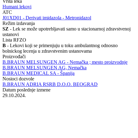
Vrsta leka
Humani lekovi
ATC
‍J01XD01 - Derivati imidazola - Metronidazol
Režim izdavanja
SZ
- Lek se može upotrebljavati samo u stacionarnoj zdravstvenoj
ustanovi
Lista RFZO
B
- Lekovi koji se primenjuju u toku ambulantnog odnosno
bolnickog lecenja u zdravstvenim ustanovama
Proizvođači
B.BRAUN MELSUNGEN AG - Nemačka ; mesto proizvodnje
B.BRAUN MELSUNGEN AG, Nemačka
B.BRAUN MEDICAL SA - Španija
Nosioci dozvole
B.BRAUN ADRIA RSRB D.O.O. BEOGRAD
Datum poslednje izmene
29.10.2024.