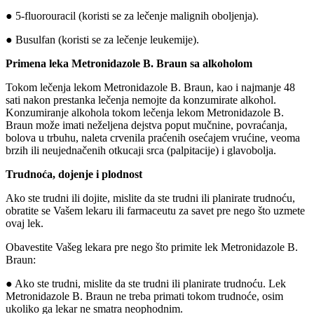
● 5-fluorouracil (koristi se za lečenje malignih oboljenja).
● Busulfan (koristi se za lečenje leukemije).
Primena leka Metronidazole B. Braun sa alkoholom
Tokom lečenja lekom Metronidazole B. Braun, kao i najmanje 48
sati nakon prestanka lečenja nemojte da konzumirate alkohol.
Konzumiranje alkohola tokom lečenja lekom Metronidazole B.
Braun može imati neželjena dejstva poput mučnine, povraćanja,
bolova u trbuhu, naleta crvenila praćenih osećajem vrućine, veoma
brzih ili neujednačenih otkucaji srca (palpitacije) i glavobolja.
Trudnoća, dojenje i plodnost
Ako ste trudni ili dojite, mislite da ste trudni ili planirate trudnoću,
obratite se Vašem lekaru ili farmaceutu za savet pre nego što uzmete
ovaj lek.
Obavestite Vašeg lekara pre nego što primite lek Metronidazole B.
Braun:
● Ako ste trudni, mislite da ste trudni ili planirate trudnoću. Lek
Metronidazole B. Braun ne treba primati tokom trudnoće, osim
ukoliko ga lekar ne smatra neophodnim.