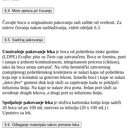
6.4. Mere opreza pri čuvanju
Čuvajte bocu u originalnom pakovanju radi zaštite od svetlosti. Za
uslove čuvanja nakon razblaživanja, videti odeljak 6.3.
6.5. Sadržaj pakovanja
Unutrašnje pakovanje leka
je boca od polietilena niske gustine
(LDPE)
Ecoflac plus sa Twin cap
zatvaračem. Boca se formira, puni
i zatapa u jednom kontinuiranom, integrisanom procesu (ciklusu),
tako da boca nema zatvarač. Na vrhu hermetički zatvorenog
(zatopljenog) polietilenskog kontejnera se nalazi kapa od polietilena
koja nije u kontaktu sa gotovim lekom. Između boce i kape se nalazi
„
latex-free
“ gumeni disk koji služi za zaptivanje kada se priključi
infuziona linija. Na kapi se nalaze dva porta. Jedan port služi za
uvođenje drugih lekova, a drugi port za infuzionu liniju.
Spoljašnje pakovanje leka
je složiva kartonska kutija koja sadrži
20 boca od po 100 mL rastvora za infuziju (20 x 100 mL) i
Uputstvo za lek.
6.6. Odlaganje materijala nakon primene leka