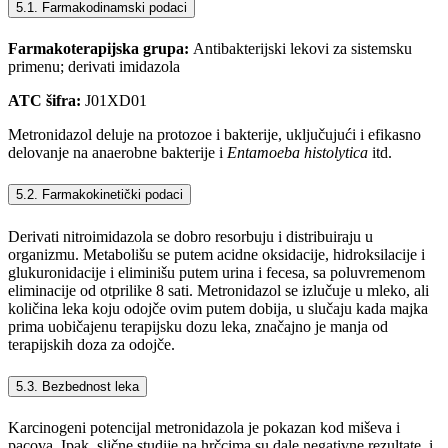
5.1. Farmakodinamski podaci
Farmakoterapijska grupa:
Antibakterijski lekovi za sistemsku
primenu; derivati imidazola
ATC šifra:
J01XD01
Metronidazol deluje na protozoe i bakterije, uključujući i efikasno
delovanje na anaerobne bakterije i
Entamoeba histolytica
itd.
5.2. Farmakokinetički podaci
Derivati nitroimidazola se dobro resorbuju i distribuiraju u
organizmu. Metabolišu se putem acidne oksidacije, hidroksilacije i
glukuronidacije i eliminišu putem urina i fecesa, sa poluvremenom
eliminacije od otprilike 8 sati. Metronidazol se izlučuje u mleko, ali
količina leka koju odojče ovim putem dobija, u slučaju kada majka
prima uobičajenu terapijsku dozu leka, značajno je manja od
terapijskih doza za odojče.
5.3. Bezbednost leka
Karcinogeni potencijal metronidazola je pokazan kod miševa i
pacova. Ipak, slične studije na hrčcima su dale negativne rezultate, i