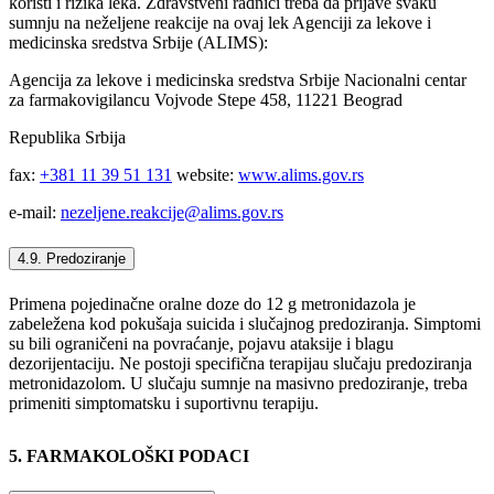
koristi i rizika leka. Zdravstveni radnici treba da prijave svaku
sumnju na neželjene reakcije na ovaj lek Agenciji za lekove i
medicinska sredstva Srbije (ALIMS):
Agencija za lekove i medicinska sredstva Srbije Nacionalni centar
za farmakovigilancu Vojvode Stepe 458, 11221 Beograd
Republika Srbija
fax:
+381 11 39 51 131
website:
www.alims.gov.rs
e-mail:
nezeljene.reakcije@alims.gov.rs
4.9. Predoziranje
Primena pojedinačne oralne doze do 12 g metronidazola je
zabeležena kod pokušaja suicida i slučajnog predoziranja. Simptomi
su bili ograničeni na povraćanje, pojavu ataksije i blagu
dezorijentaciju. Ne postoji specifična terapijau slučaju predoziranja
metronidazolom. U slučaju sumnje na masivno predoziranje, treba
primeniti simptomatsku i suportivnu terapiju.
5. FARMAKOLOŠKI PODACI