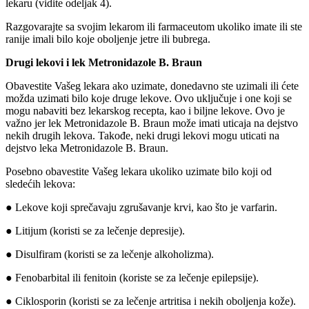
lekaru (vidite odeljak 4).
Razgovarajte sa svojim lekarom ili farmaceutom ukoliko imate ili ste
ranije imali bilo koje oboljenje jetre ili bubrega.
Drugi lekovi i lek Metronidazole B. Braun
Obavestite Vašeg lekara ako uzimate, donedavno ste uzimali ili ćete
možda uzimati bilo koje druge lekove. Ovo uključuje i one koji se
mogu nabaviti bez lekarskog recepta, kao i biljne lekove. Ovo je
važno jer lek Metronidazole B. Braun može imati uticaja na dejstvo
nekih drugih lekova. Takođe, neki drugi lekovi mogu uticati na
dejstvo leka Metronidazole B. Braun.
Posebno obavestite Vašeg lekara ukoliko uzimate bilo koji od
sledećih lekova:
● Lekove koji sprečavaju zgrušavanje krvi, kao što je varfarin.
● Litijum (koristi se za lečenje depresije).
● Disulfiram (koristi se za lečenje alkoholizma).
● Fenobarbital ili fenitoin (koriste se za lečenje epilepsije).
● Ciklosporin (koristi se za lečenje artritisa i nekih oboljenja kože).