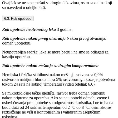
Ovaj lek se ne sme mešati sa drugim lekovima, osim sa onima koji
su navedeni u odeljku 6.6.
6.3. Rok upotrebe
Rok upotrebe neotvorenog leka
3 godine.
Rok upotrebe nakon prvog otvaranja
Nakon prvog otvaranja:
odmah upotrebiti.
Neupotrebljen sadržaj leka se mora baciti i ne sme se odlagati za
kasniju upotrebu.
Rok upotrebe nakon mešanja sa drugim komponentama
Hemijska i fizička stabilnost nakon mešanja rastvora sa 0,9%
rastvorom natrijum-hlorida ili sa 5% rastvorom glukoze je potvrđena
tokom 24 sata na sobnoj temperaturi (videti odeljak 6.6).
Sa mikrobiološke tačke gledišta, rastvor treba odmah primeniti
nakon pripreme za upotrebu. Ako se ne upotrebi odmah, vreme i
uslovi čuvanja pre upotrebe su odgovornost korisnika, i ne treba da
budu duži od 24 sata na temperaturi od 2 °C do 8 °C, osim ako se
razblaženje ne vrši u kontrolisanim i validiranim aseptičnim
uslovima.