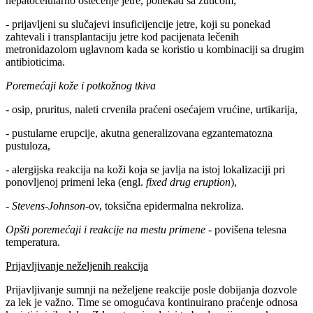
hepatocelularno oštećenje jetre, ponekad sa žuticom,
- prijavljeni su slučajevi insuficijencije jetre, koji su ponekad
zahtevali i transplantaciju jetre kod pacijenata lečenih
metronidazolom uglavnom kada se koristio u kombinaciji sa drugim
antibioticima.
Poremećaji kože i potkožnog tkiva
- osip, pruritus, naleti crvenila praćeni osećajem vrućine, urtikarija,
- pustularne erupcije, akutna generalizovana egzantematozna
pustuloza,
- alergijska reakcija na koži koja se javlja na istoj lokalizaciji pri
ponovljenoj primeni leka (engl.
fixed drug eruption
),
-
Stevens-Johnson-
ov, toksična epidermalna nekroliza.
Opšti poremećaji i reakcije na mestu primene
- povišena telesna
temperatura.
Prijavljivanje neželjenih reakcija
Prijavljivanje sumnji na neželjene reakcije posle dobijanja dozvole
za lek je važno. Time se omogućava kontinuirano praćenje odnosa