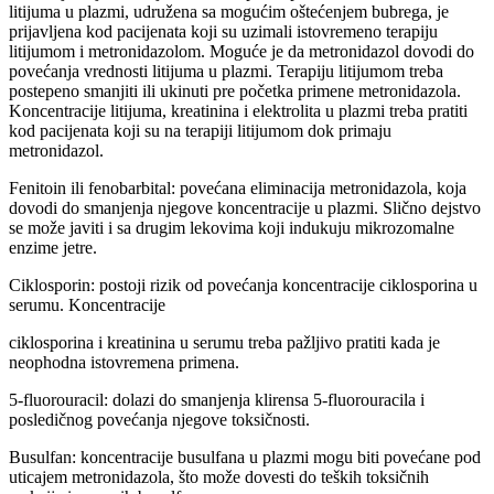
litijuma u plazmi, udružena sa mogućim oštećenjem bubrega, je
prijavljena kod pacijenata koji su uzimali istovremeno terapiju
litijumom i metronidazolom. Moguće je da metronidazol dovodi do
povećanja vrednosti litijuma u plazmi. Terapiju litijumom treba
postepeno smanjiti ili ukinuti pre početka primene metronidazola.
Koncentracije litijuma, kreatinina i elektrolita u plazmi treba pratiti
kod pacijenata koji su na terapiji litijumom dok primaju
metronidazol.
Fenitoin ili fenobarbital: povećana eliminacija metronidazola, koja
dovodi do smanjenja njegove koncentracije u plazmi. Slično dejstvo
se može javiti i sa drugim lekovima koji indukuju mikrozomalne
enzime jetre.
Ciklosporin: postoji rizik od povećanja koncentracije ciklosporina u
serumu. Koncentracije
ciklosporina i kreatinina u serumu treba pažljivo pratiti kada je
neophodna istovremena primena.
5-fluorouracil: dolazi do smanjenja klirensa 5-fluorouracila i
posledičnog povećanja njegove toksičnosti.
Busulfan: koncentracije busulfana u plazmi mogu biti povećane pod
uticajem metronidazola, što može dovesti do teških toksičnih