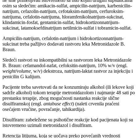
ne sme primenjivati istovremeno sa bilo kojim drugim supstancama
osim sa sledećim: amikacin-sulfat, ampicilin-natrijum, karbenicilin-
natrijum, cefazolin-natrijum, cefotaksim-natrijum, cerfuroksim-
natrijuma, cefalotin-natrijuma, hloramfenikolnatrijum-sukcinat,
klindamicin-fosfat, gentamicin-sulfat, hidrokortizonnatrijum-
sukcinat, latamoksefdinatrijum netilmicin-sulfat i tobramicin-sulfat.
Ampicilin-natrijum, cefalotin-natrijum i hidrokortizonnatrijum-
sukcinat treba pažljivo dodavati rastvoru leka Metronidazole B.
Braun.
Sledeći rastvori su inkompatibilni sa rastvorom leka Metronidazole
B. Braun: cefamandol-nafat, cefoksitin-natrijum, 10% w/v (engl.
weight/volume,
w/v) dekstroza, natrijum-laktat rastvor za injekciju i
penicilin G kalijum.
Pacijente treba savetovati da ne konzumiraju alkohol (ili lekove koji
sadrže alkohol) tokom terapije metronidazolom i najmanje 48 sati po
prestanku terapije, zbog mogućnosti nastanka reakcije slične
disulfiramskoj (engl.
antabuse effect
) (naleti crvenila praćeni
osećajem vrućine, povraćanje, tahikardija).
Disulfiram: zabeležene su psihotične reakcije kod pacijenata koji su
istovremeno uzimali metronidazol i disulfiram.
Retencija litijuma, koja se uočava preko povećanih vrednosti