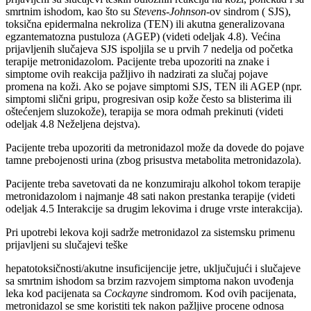
smrtnim ishodom, kao što su
Stevens-Johnson-
ov sindrom ( SJS),
toksična epidermalna nekroliza (TEN) ili akutna generalizovana
egzantematozna pustuloza (AGEP) (videti odeljak 4.8). Većina
prijavljenih slučajeva SJS ispoljila se u prvih 7 nedelja od početka
terapije metronidazolom. Pacijente treba upozoriti na znake i
simptome ovih reakcija pažljivo ih nadzirati za slučaj pojave
promena na koži. Ako se pojave simptomi SJS, TEN ili AGEP (npr.
simptomi slični gripu, progresivan osip kože često sa blisterima ili
oštećenjem sluzokože), terapija se mora odmah prekinuti (videti
odeljak 4.8 Neželjena dejstva).
Pacijente treba upozoriti da metronidazol može da dovede do pojave
tamne prebojenosti urina (zbog prisustva metabolita metronidazola).
Pacijente treba savetovati da ne konzumiraju alkohol tokom terapije
metronidazolom i najmanje 48 sati nakon prestanka terapije (videti
odeljak 4.5 Interakcije sa drugim lekovima i druge vrste interakcija).
Pri upotrebi lekova koji sadrže metronidazol za sistemsku primenu
prijavljeni su slučajevi teške
hepatotoksičnosti/akutne insuficijencije jetre, uključujući i slučajeve
sa smrtnim ishodom sa brzim razvojem simptoma nakon uvođenja
leka kod pacijenata sa
Cockayne
sindromom. Kod ovih pacijenata,
metronidazol se sme koristiti tek nakon pažljive procene odnosa