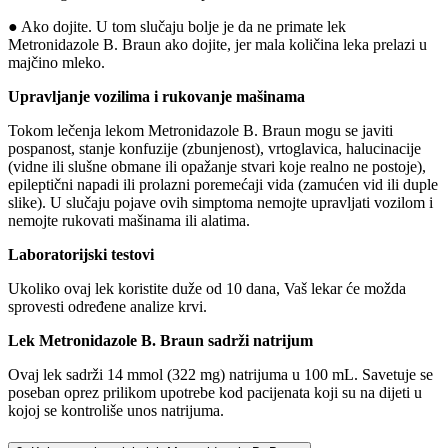
● Ako dojite. U tom slučaju bolje je da ne primate lek
Metronidazole B. Braun ako dojite, jer mala količina leka prelazi u
majčino mleko.
Upravljanje vozilima i rukovanje mašinama
Tokom lečenja lekom Metronidazole B. Braun mogu se javiti
pospanost, stanje konfuzije (zbunjenost), vrtoglavica, halucinacije
(vidne ili slušne obmane ili opažanje stvari koje realno ne postoje),
epileptični napadi ili prolazni poremećaji vida (zamućen vid ili duple
slike). U slučaju pojave ovih simptoma nemojte upravljati vozilom i
nemojte rukovati mašinama ili alatima.
Laboratorijski testovi
Ukoliko ovaj lek koristite duže od 10 dana, Vaš lekar će možda
sprovesti određene analize krvi.
Lek Metronidazole B. Braun sadrži natrijum
Ovaj lek sadrži 14 mmol (322 mg) natrijuma u 100 mL. Savetuje se
poseban oprez prilikom upotrebe kod pacijenata koji su na dijeti u
kojoj se kontroliše unos natrijuma.