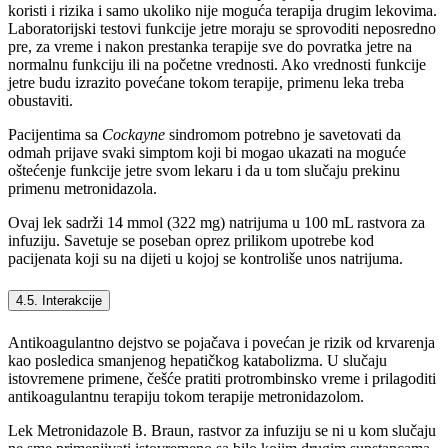
koristi i rizika i samo ukoliko nije moguća terapija drugim lekovima.
Laboratorijski testovi funkcije jetre moraju se sprovoditi neposredno
pre, za vreme i nakon prestanka terapije sve do povratka jetre na
normalnu funkciju ili na početne vrednosti. Ako vrednosti funkcije
jetre budu izrazito povećane tokom terapije, primenu leka treba
obustaviti.
Pacijentima sa
Cockayne
sindromom potrebno je savetovati da
odmah prijave svaki simptom koji bi mogao ukazati na moguće
oštećenje funkcije jetre svom lekaru i da u tom slučaju prekinu
primenu metronidazola.
Ovaj lek sadrži 14 mmol (322 mg) natrijuma u 100 mL rastvora za
infuziju. Savetuje se poseban oprez prilikom upotrebe kod
pacijenata koji su na dijeti u kojoj se kontroliše unos natrijuma.
4.5. Interakcije
Antikoagulantno dejstvo se pojačava i povećan je rizik od krvarenja
kao posledica smanjenog hepatičkog katabolizma. U slučaju
istovremene primene, češće pratiti protrombinsko vreme i prilagoditi
antikoagulantnu terapiju tokom terapije metronidazolom.
Lek Metronidazole B. Braun, rastvor za infuziju se ni u kom slučaju