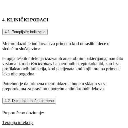
4. KLINIČKI PODACI
4.1. Terapijske indikacije
Metronidazol je indikovan za primenu kod odraslih i dece u
sledećim slučajevima:
terapija teških infekcija izazvanih anaerobnim bakterijama, naročito
vrstama iz roda
Bacteroides
i anaerobnih streptokoka itd, kao i za
profilaksu ovih infekcija, kod pacijenata kod kojih oralna primena
leka nije pogodna.
Potrebno je da primena metronidazola bude u skladu sa sa
preporukama za pravilnu upotrebu antimikrobnih lekova.
4.2. Doziranje i način primene
Preporučeno doziranje:
Terapija infekcija