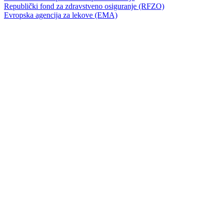
Republički fond za zdravstveno osiguranje (RFZO)
Evropska agencija za lekove (EMA)