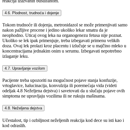
reakcija izazvanih busulfanom.
4.6. Plodnost, trudnoća i dojenje
Tokom trudnoće ili dojenja, metronidazol se može primenjivati samo
nakon pažljive procene i jedino ukoliko lekar smatra da je
neophodno. Uticaj ovog leka na organogenezu fetusa nije poznat.
Ukoliko se lek ipak primenjuje, treba izbegavati primenu velikih
doza. Ovaj lek prolazi kroz placentu i izlučuje se u majčino mleko u
koncentracijama jednakim onim u serumu. Izbegavati nepotrebno
izlaganje leku.
4.7. Upravljanje vozilom
Pacijente treba upozoriti na mogućnost pojave stanja konfuzije,
vrtoglavice, halucinacija, konvulzija ili poremećaja vida (videti
odeljak 4.8 Neželjena dejstva) i savetovati da u slučaju pojave ovih
simptoma ne upravljaju vozilima ili ne rukuju mašinama.
4.8. Neželjena dejstva
Učestalost, tip i ozbiljnost neželjenih reakcija kod dece su isti kao i
kod odraslih.