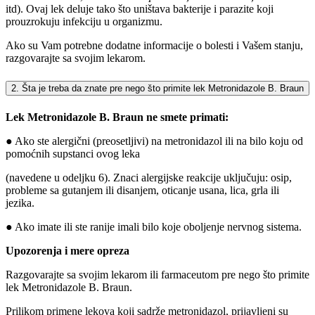
itd). Ovaj lek deluje tako što uništava bakterije i parazite koji
prouzrokuju infekciju u organizmu.
Ako su Vam potrebne dodatne informacije o bolesti i Vašem stanju,
razgovarajte sa svojim lekarom.
2. Šta je treba da znate pre nego što primite lek Metronidazole B. Braun
Lek Metronidazole B. Braun ne smete primati:
● Ako ste alergični (preosetljivi) na metronidazol ili na bilo koju od
pomoćnih supstanci ovog leka
(navedene u odeljku 6). Znaci alergijske reakcije uključuju: osip,
probleme sa gutanjem ili disanjem, oticanje usana, lica, grla ili
jezika.
● Ako imate ili ste ranije imali bilo koje oboljenje nervnog sistema.
Upozorenja i mere opreza
Razgovarajte sa svojim lekarom ili farmaceutom pre nego što primite
lek Metronidazole B. Braun.
Prilikom primene lekova koji sadrže metronidazol, prijavljeni su