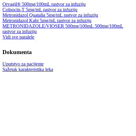
Orvagil® 500mg/100mL rastvor za infuziju
Colpocin-T 5mg/mL rastvor za infuziju
Metronidazol Quatalia 5mg/mL rastvor za infuziju
Metronidazol Kabi 5mg/mL rastvor za infuziju
METRONIDAZOLE/VIOSER 500mg/100mL 500mg/100mL
rastvor za infuziju
Vidi sve paralele
Dokumenta
Uputstvo za pacijente
Sažetak karakteristika leka