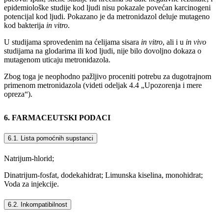
epidemiološke studije kod ljudi nisu pokazale povećan karcinogeni
potencijal kod ljudi. Pokazano je da metronidazol deluje mutageno
kod bakterija
in vitro
.
U studijama sprovedenim na ćelijama sisara
in vitro
, ali i u
in vivo
studijama na glodarima ili kod ljudi, nije bilo dovoljno dokaza o
mutagenom uticaju metronidazola.
Zbog toga je neophodno pažljivo proceniti potrebu za dugotrajnom
primenom metronidazola (videti odeljak 4.4 „Upozorenja i mere
opreza“).
6. FARMACEUTSKI PODACI
6.1. Lista pomоćnih supstanci
Natrijum-hlorid;
Dinatrijum-fosfat, dodekahidrat; Limunska kiselina, monohidrat;
Voda za injekcije.
6.2. Inkompatibilnost