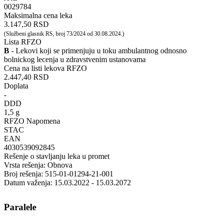
‍0029784
Maksimalna cena leka
3.147,50 RSD
(Službeni glasnik RS, broj 73/2024 od 30.08.2024.)
Lista RFZO
B
- Lekovi koji se primenjuju u toku ambulantnog odnosno
bolnickog lecenja u zdravstvenim ustanovama
Cena na listi lekova RFZO
2.447,40 RSD
Doplata
-
DDD
1,5 g
RFZO Napomena
STAC
EAN
4030539092845
Rešenje o stavljanju leka u promet
Vrsta rešenja: Obnova
Broj rešenja: 515-01-01294-21-001
Datum važenja: 15.03.2022 - 15.03.2072
Paralele