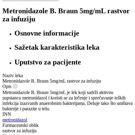
Metronidazole B. Braun 5mg/mL rastvor
za infuziju
Osnovne informacije
Sažetak karakteristika leka
Uputstvo za pacijente
Naziv leka
Metronidazole B. Braun 5mg/mL rastvor za infuziju
Opis
Metronidazole B. Braun 5mg/mL je lek koji sadrži aktivnu
supstancu metronidazol i koristi se za lečenje i sprečavanje teških
infekcija izazvanih anaerobnim bakterijama. Deluje tako što uništava
bakterije i parazite u telu.
INN
metronidazol
Farmaceutski oblik
rastvor za infuziju