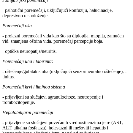
Psihijatrijski poremećaji
- psihotični poremećaji, uključujući konfuziju, halucinacije, -
depresivno raspoloženje.
Poremećaji oka
- prolazni poremećaji vida kao što su diplopija, miopija, zamućen
vid, smanjena oštrina vida, poremećaj percepcije boja,
- optička neuropatija/neuritis.
Poremećaji uha i labirinta:
- oštećenje/gubitak sluha (uključujući senzorineuralno oštećenje), -
tinitus.
Poremećaji krvi i limfnog sistema
- prijavljeni su slučajevi agranulocitoze, neutropenije i
trombocitopenije.
Hepatobilijarni poremećaji
- prijavljene su slučajevi povećanih vrednosti enzima jetre (AST,
ALT, alkalna fosfataza), holestazni ili mešoviti hepatitis i