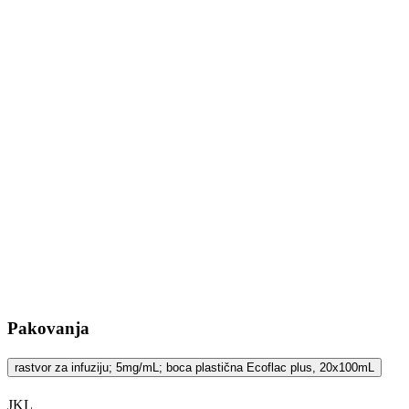
Pakovanja
rastvor za infuziju; 5mg/mL; boca plastična Ecoflac plus, 20x100mL
JKL