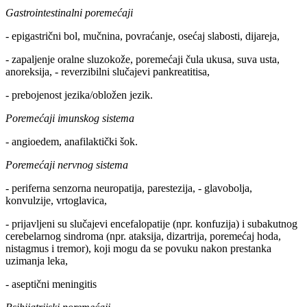
Gastrointestinalni poremećaji
- epigastrični bol, mučnina, povraćanje, osećaj slabosti, dijareja,
- zapaljenje oralne sluzokože, poremećaji čula ukusa, suva usta,
anoreksija, - reverzibilni slučajevi pankreatitisa,
- prebojenost jezika/obložen jezik.
Poremećaji imunskog sistema
- angioedem, anafilaktički šok.
Poremećaji nervnog sistema
- periferna senzorna neuropatija, parestezija, - glavobolja,
konvulzije, vrtoglavica,
- prijavljeni su slučajevi encefalopatije (npr. konfuzija) i subakutnog
cerebelarnog sindroma (npr. ataksija, dizartrija, poremećaj hoda,
nistagmus i tremor), koji mogu da se povuku nakon prestanka
uzimanja leka,
- aseptični meningitis