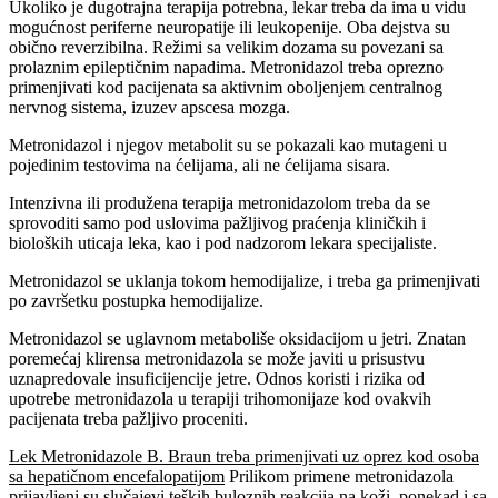
Ukoliko je dugotrajna terapija potrebna, lekar treba da ima u vidu
mogućnost periferne neuropatije ili leukopenije. Oba dejstva su
obično reverzibilna. Režimi sa velikim dozama su povezani sa
prolaznim epileptičnim napadima. Metronidazol treba oprezno
primenjivati kod pacijenata sa aktivnim oboljenjem centralnog
nervnog sistema, izuzev apscesa mozga.
Metronidazol i njegov metabolit su se pokazali kao mutageni u
pojedinim testovima na ćelijama, ali ne ćelijama sisara.
Intenzivna ili produžena terapija metronidazolom treba da se
sprovoditi samo pod uslovima pažljivog praćenja kliničkih i
bioloških uticaja leka, kao i pod nadzorom lekara specijaliste.
Metronidazol se uklanja tokom hemodijalize, i treba ga primenjivati
po završetku postupka hemodijalize.
Metronidazol se uglavnom metaboliše oksidacijom u jetri. Znatan
poremećaj klirensa metronidazola se može javiti u prisustvu
uznapredovale insuficijencije jetre. Odnos koristi i rizika od
upotrebe metronidazola u terapiji trihomonijaze kod ovakvih
pacijenata treba pažljivo proceniti.
Lek Metronidazole B. Braun treba primenjivati uz oprez kod osoba
sa hepatičnom encefalopatijom
Prilikom primene metronidazola
prijavljeni su slučajevi teških buloznih reakcija na koži, ponekad i sa