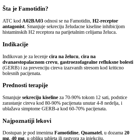
Šta je Famotidin?
ATC kod
A02BA03
odnosi se na Famotidin,
H2-receptor
antagonist
. Smanjuje sekreciju želudacne kiseline inhibicijom
histaminskih H2 receptora na parijetalnim celijama želuca.
Indikacije
Indikovan je za lecenje
cira na želucu
,
cira na
dvanaestopalacnom crevu
,
gastroezofagealne refluksne bolesti
(GERB) i za prevenciju cireva izazvanih stresom kod kriticno
bolesnih pacijenata.
Prednosti terapije
Smanjuje
sekreciju kiseline
za 70-90% tokom 12 sati, podstice
zarastanje cireva kod 80-90% pacijenata unutar 4-8 nedelja, i
ublažava simptome GERB-a kod 60-70% pacijenata.
Najpoznatiji lekovi
Dostupan je pod imenima
Famotidine
,
Quamatel
, u dozama
20
mg
,
40 mg
, u obliku tableta ili rastvora za injekciju.