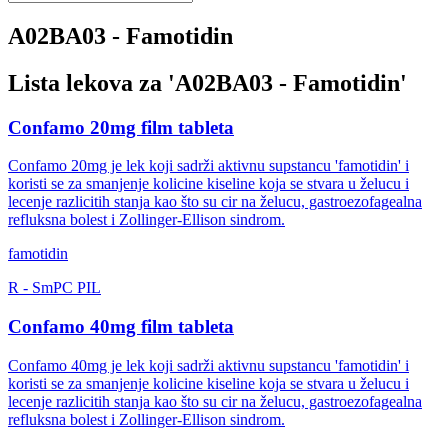
A02BA03 - Famotidin
Lista lekova za '
A02BA03 - Famotidin
'
Confamo 20mg film tableta
Confamo 20mg je lek koji sadrži aktivnu supstancu 'famotidin' i
koristi se za smanjenje kolicine kiseline koja se stvara u želucu i
lecenje razlicitih stanja kao što su cir na želucu, gastroezofagealna
refluksna bolest i Zollinger-Ellison sindrom.
famotidin
R
-
SmPC
PIL
Confamo 40mg film tableta
Confamo 40mg je lek koji sadrži aktivnu supstancu 'famotidin' i
koristi se za smanjenje kolicine kiseline koja se stvara u želucu i
lecenje razlicitih stanja kao što su cir na želucu, gastroezofagealna
refluksna bolest i Zollinger-Ellison sindrom.