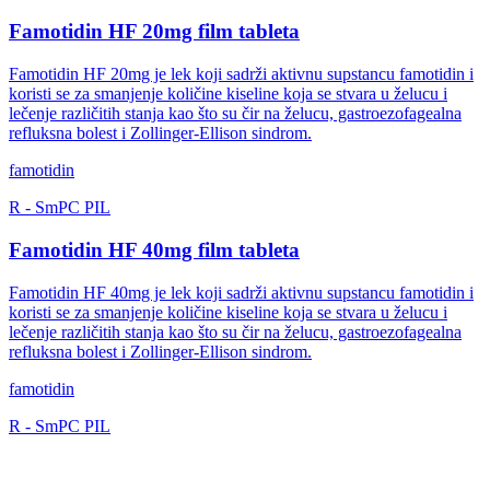
Famotidin HF 20mg film tableta
Famotidin HF 20mg je lek koji sadrži aktivnu supstancu famotidin i
koristi se za smanjenje količine kiseline koja se stvara u želucu i
lečenje različitih stanja kao što su čir na želucu, gastroezofagealna
refluksna bolest i Zollinger-Ellison sindrom.
famotidin
R
-
SmPC
PIL
Famotidin HF 40mg film tableta
Famotidin HF 40mg je lek koji sadrži aktivnu supstancu famotidin i
koristi se za smanjenje količine kiseline koja se stvara u želucu i
lečenje različitih stanja kao što su čir na želucu, gastroezofagealna
refluksna bolest i Zollinger-Ellison sindrom.
famotidin
R
-
SmPC
PIL