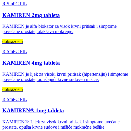
R
SmPC
PIL
KAMIREN 2mg tableta
KAMIREN je alfa-blokator za visok krvni pritisak i simptome
povećane prostate, olakšava mokrenje.
doksazosin
R
SmPC
PIL
KAMIREN 4mg tableta
KAMIREN je lijek za visoki krvni pritisak (hipertenziju) i simptome
povećane prostate, opuštajući krvne sudove i mišiće.
doksazosin
R
SmPC
PIL
KAMIREN® 1mg tableta
KAMIREN®: Lijek za visok krvni pritisak i simptome uvećane
prostate, opušta krvne sudove i mišiće mokraćne bešike.