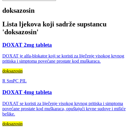
doksazosin
Lista ljekova koji sadrže supstancu
'
doksazosin
'
DOXAT 2mg tableta
DOXAT je alfa-blokator koji se koristi za liječenje visokog krvnog
pritiska i simptoma povećane prostate kod muškaraca.
doksazosin
R
SmPC
PIL
DOXAT 4mg tableta
DOXAT se koristi za liječenje visokog krvnog pritiska i simptoma
povećane prostate kod muškaraca, opuštajući krvne sudove i mišiće
bešike.
doksazosin