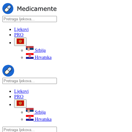
Ljekovi
PRO
Srbija
Hrvatska
Ljekovi
PRO
Srbija
Hrvatska