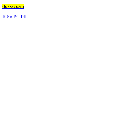
doksazosin
R
SmPC
PIL