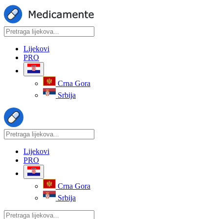
Lijekovi
PRO
Crna Gora
Srbija
Lijekovi
PRO
Crna Gora
Srbija