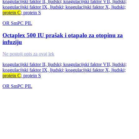
koagulacijski faktor II, ljudski; koagulacijski faktor VII, ljudski;
koagulacijski faktor IX, ljudski; koagulacijski faktor X, ljudski;
protein C
; protein S
OR
SmPC
PIL
Octaplex 500 IU prašak i otapalo za otopinu za
infuziju
Ne postoji opis za ovaj lek
koagulacijski faktor II, ljudski; koagulacijski faktor VII, ljudski;
koagulacijski faktor IX, ljudski; koagulacijski faktor X, ljudski;
protein C
; protein S
OR
SmPC
PIL