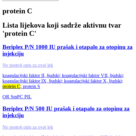
protein C
Lista lijekova koji sadrže aktivnu tvar
'
protein C
'
Beriplex P/N 1000 IU prašak i otapalo za otopinu za
injekciju
Ne postoji opis za ovaj lek
koagulacijski faktor II, ljudski; koagulacijski faktor VII, ljudski;
koagulacijski faktor IX, ljudski; koagulacijski faktor X, ljudski;
protein C
; protein S
OR
SmPC
PIL
Beriplex P/N 500 IU prašak i otapalo za otopinu za
injekciju
Ne postoji opis za ovaj lek