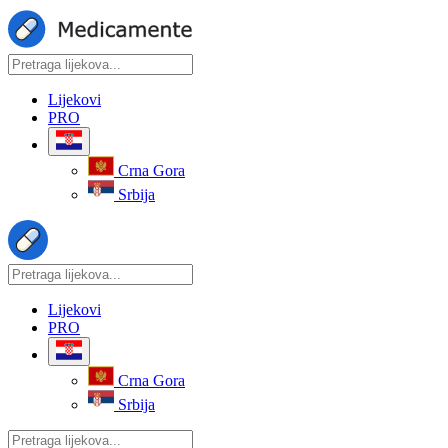
Lijekovi
PRO
Crna Gora
Srbija
Lijekovi
PRO
Crna Gora
Srbija