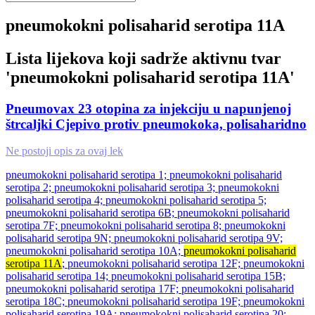
pneumokokni polisaharid serotipa 11A
Lista lijekova koji sadrže aktivnu tvar
'
pneumokokni polisaharid serotipa 11A
'
Pneumovax 23 otopina za injekciju u napunjenoj
štrcaljki Cjepivo protiv pneumokoka, polisaharidno
Ne postoji opis za ovaj lek
pneumokokni polisaharid serotipa 1; pneumokokni polisaharid
serotipa 2; pneumokokni polisaharid serotipa 3; pneumokokni
polisaharid serotipa 4; pneumokokni polisaharid serotipa 5;
pneumokokni polisaharid serotipa 6B; pneumokokni polisaharid
serotipa 7F; pneumokokni polisaharid serotipa 8; pneumokokni
polisaharid serotipa 9N; pneumokokni polisaharid serotipa 9V;
pneumokokni polisaharid serotipa 10A;
pneumokokni polisaharid
serotipa 11A
; pneumokokni polisaharid serotipa 12F; pneumokokni
polisaharid serotipa 14; pneumokokni polisaharid serotipa 15B;
pneumokokni polisaharid serotipa 17F; pneumokokni polisaharid
serotipa 18C; pneumokokni polisaharid serotipa 19F; pneumokokni
polisaharid serotipa 19A; pneumokokni polisaharid serotipa 20;