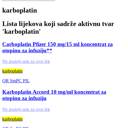
karboplatin
Lista lijekova koji sadrže aktivnu tvar
'
karboplatin
'
Carboplatin Pfizer 150 mg/15 ml koncentrat za
otopinu za infuziju**
Ne postoji opis za ovaj lek
karboplatin
OR
SmPC
PIL
Karboplatin Accord 10 mg/ml koncentrat za
otopinu za infuziju
Ne postoji opis za ovaj lek
karboplatin