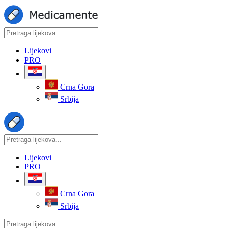
Lijekovi
PRO
Crna Gora
Srbija
Lijekovi
PRO
Crna Gora
Srbija