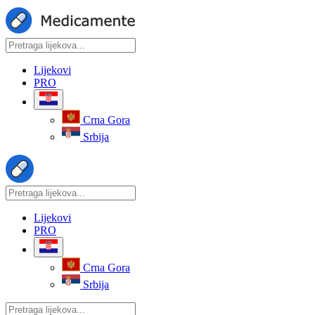
Lijekovi
PRO
Crna Gora
Srbija
Lijekovi
PRO
Crna Gora
Srbija