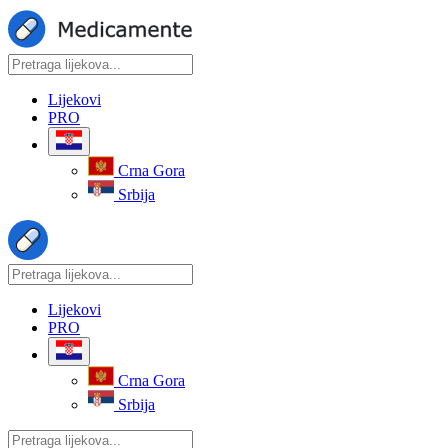
Lijekovi
PRO
Crna Gora
Srbija
Lijekovi
PRO
Crna Gora
Srbija