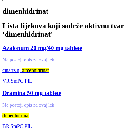
dimenhidrinat
Lista lijekova koji sadrže aktivnu tvar
'
dimenhidrinat
'
Azalonum 20 mg/40 mg tablete
Ne postoji opis za ovaj lek
cinarizin;
dimenhidrinat
VR
SmPC
PIL
Dramina 50 mg tablete
Ne postoji opis za ovaj lek
dimenhidrinat
BR
SmPC
PIL