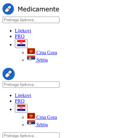
Lijekovi
PRO
Crna Gora
Srbija
Lijekovi
PRO
Crna Gora
Srbija