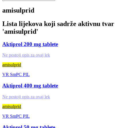
amisulprid
Lista lijekova koji sadrže aktivnu tvar
'
amisulprid
'
Aktiprol 200 mg tablete
Ne postoji opis za ovaj lek
amisulprid
VR
SmPC
PIL
Aktiprol 400 mg tablete
Ne postoji opis za ovaj lek
amisulprid
VR
SmPC
PIL
Aktiprol 50 mg tablete