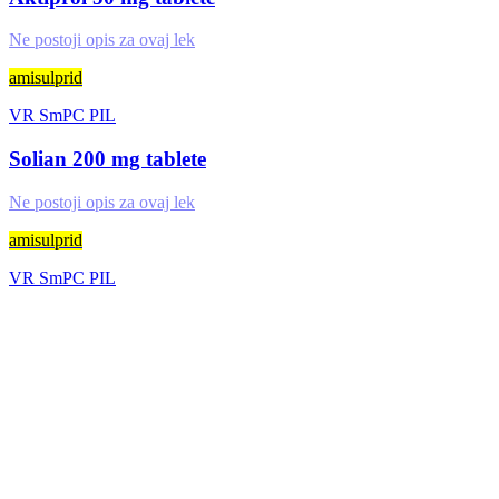
Ne postoji opis za ovaj lek
amisulprid
VR
SmPC
PIL
Solian 200 mg tablete
Ne postoji opis za ovaj lek
amisulprid
VR
SmPC
PIL