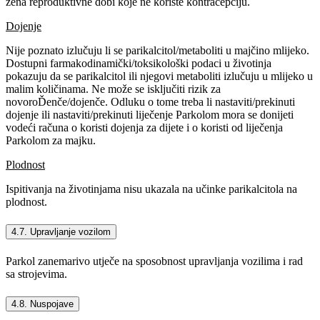
žena reproduktivne dobi koje ne koriste kontracepciju.
Dojenje
Nije poznato izlučuju li se parikalcitol/metaboliti u majčino mlijeko.
Dostupni farmakodinamički/toksikološki podaci u životinja
pokazuju da se parikalcitol ili njegovi metaboliti izlučuju u mlijeko u
malim količinama. Ne može se isključiti rizik za
novoroĎenče/dojenče. Odluku o tome treba li nastaviti/prekinuti
dojenje ili nastaviti/prekinuti liječenje Parkolom mora se donijeti
vodeći računa o koristi dojenja za dijete i o koristi od liječenja
Parkolom za majku.
Plodnost
Ispitivanja na životinjama nisu ukazala na učinke parikalcitola na
plodnost.
4.7. Upravljanje vozilom
Parkol zanemarivo utječe na sposobnost upravljanja vozilima i rad
sa strojevima.
4.8. Nuspojave