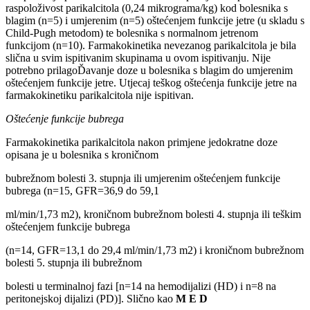
raspoloživost parikalcitola (0,24 mikrograma/kg) kod bolesnika s
blagim (n=5) i umjerenim (n=5) oštećenjem funkcije jetre (u skladu s
Child-Pugh metodom) te bolesnika s normalnom jetrenom
funkcijom (n=10). Farmakokinetika nevezanog parikalcitola je bila
slična u svim ispitivanim skupinama u ovom ispitivanju. Nije
potrebno prilagoĎavanje doze u bolesnika s blagim do umjerenim
oštećenjem funkcije jetre. Utjecaj teškog oštećenja funkcije jetre na
farmakokinetiku parikalcitola nije ispitivan.
Oštećenje funkcije bubrega
Farmakokinetika parikalcitola nakon primjene jedokratne doze
opisana je u bolesnika s kroničnom
bubrežnom bolesti 3. stupnja ili umjerenim oštećenjem funkcije
bubrega (n=15, GFR=36,9 do 59,1
ml/min/1,73 m2), kroničnom bubrežnom bolesti 4. stupnja ili teškim
oštećenjem funkcije bubrega
(n=14, GFR=13,1 do 29,4 ml/min/1,73 m2) i kroničnom bubrežnom
bolesti 5. stupnja ili bubrežnom
bolesti u terminalnoj fazi [n=14 na hemodijalizi (HD) i n=8 na
peritonejskoj dijalizi (PD)]. Slično kao
M E D