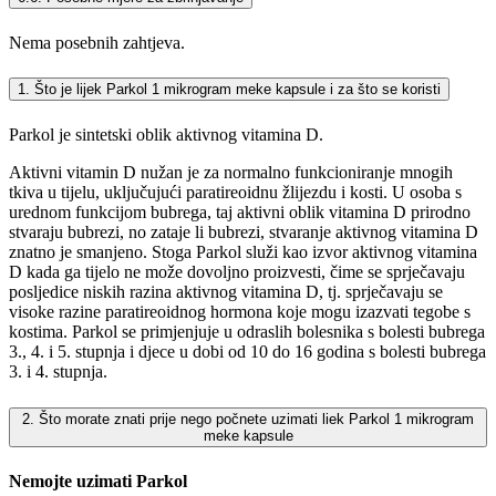
Nema posebnih zahtjeva.
1. Što je lijek Parkol 1 mikrogram meke kapsule i za što se koristi
Parkol je sintetski oblik aktivnog vitamina D.
Aktivni vitamin D nužan je za normalno funkcioniranje mnogih
tkiva u tijelu, uključujući paratireoidnu žlijezdu i kosti. U osoba s
urednom funkcijom bubrega, taj aktivni oblik vitamina D prirodno
stvaraju bubrezi, no zataje li bubrezi, stvaranje aktivnog vitamina D
znatno je smanjeno. Stoga Parkol služi kao izvor aktivnog vitamina
D kada ga tijelo ne može dovoljno proizvesti, čime se sprječavaju
posljedice niskih razina aktivnog vitamina D, tj. sprječavaju se
visoke razine paratireoidnog hormona koje mogu izazvati tegobe s
kostima. Parkol se primjenjuje u odraslih bolesnika s bolesti bubrega
3., 4. i 5. stupnja i djece u dobi od 10 do 16 godina s bolesti bubrega
3. i 4. stupnja.
2. Što morate znati prije nego počnete uzimati liek Parkol 1 mikrogram
meke kapsule
Nemojte uzimati Parkol