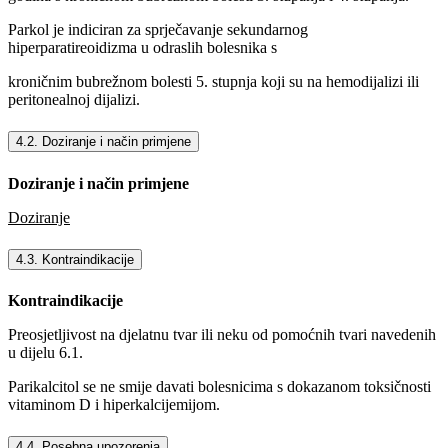
Parkol je indiciran za sprječavanje sekundarnog
hiperparatireoidizma u odraslih bolesnika s
kroničnim bubrežnom bolesti 5. stupnja koji su na hemodijalizi ili
peritonealnoj dijalizi.
4.2. Doziranje i način primjene
Doziranje i način primjene
Doziranje
4.3. Kontraindikacije
Kontraindikacije
Preosjetljivost na djelatnu tvar ili neku od pomoćnih tvari navedenih
u dijelu 6.1.
Parikalcitol se ne smije davati bolesnicima s dokazanom toksičnosti
vitaminom D i hiperkalcijemijom.
4.4. Posebna upozorenja