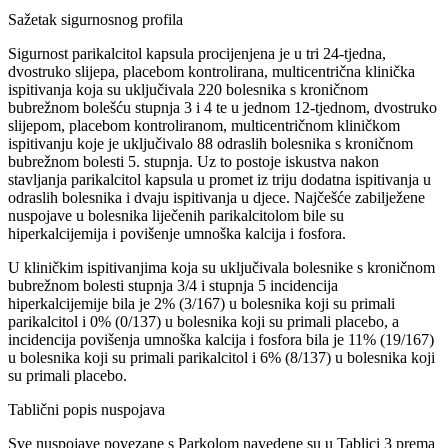
Sažetak sigurnosnog profila
Sigurnost parikalcitol kapsula procijenjena je u tri 24-tjedna,
dvostruko slijepa, placebom kontrolirana, multicentrična klinička
ispitivanja koja su uključivala 220 bolesnika s kroničnom
bubrežnom bolešću stupnja 3 i 4 te u jednom 12-tjednom, dvostruko
slijepom, placebom kontroliranom, multicentričnom kliničkom
ispitivanju koje je uključivalo 88 odraslih bolesnika s kroničnom
bubrežnom bolesti 5. stupnja. Uz to postoje iskustva nakon
stavljanja parikalcitol kapsula u promet iz triju dodatna ispitivanja u
odraslih bolesnika i dvaju ispitivanja u djece. Najčešće zabilježene
nuspojave u bolesnika liječenih parikalcitolom bile su
hiperkalcijemija i povišenje umnoška kalcija i fosfora.
U kliničkim ispitivanjima koja su uključivala bolesnike s kroničnom
bubrežnom bolesti stupnja 3/4 i stupnja 5 incidencija
hiperkalcijemije bila je 2% (3/167) u bolesnika koji su primali
parikalcitol i 0% (0/137) u bolesnika koji su primali placebo, a
incidencija povišenja umnoška kalcija i fosfora bila je 11% (19/167)
u bolesnika koji su primali parikalcitol i 6% (8/137) u bolesnika koji
su primali placebo.
Tablični popis nuspojava
Sve nuspojave povezane s Parkolom navedene su u Tablici 3 prema