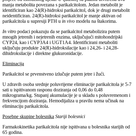
manja metabolita povezana s parikalcitolom. Jedan metabolit je
identificiran kao 24(R)-hidroksi parikalcitol, dok je drugi metabolit
neidentificiran. 24(R)-hidroksi parikalcitol je manje aktivan od
parikalcitola u supresiji PTH u
in vivo
modelu na štakorima.
In vitro
podaci pokazuju da se parikalcitol metabolizira putem
mnogih jetrenih i nejetrenih enzima,
uključujući mitohondrijski
CYP24, kao i CYP3A4 i UGT1A4. Identificirani metaboliti
uključuju produkte 24(R)-hidroksilacije kao i 24,26- i 24,28-
dihidroksilacije i direktne glukuronidacije.
Eliminacija
Parikalcitol se prvenstveno izlučuje putem jetre i žući.
U zdravih osoba srednje poluvrijeme eliminacije parikalcitola je 5-7
sati u ispitivanom rasponu doziranja od 0,06 do 0,48
mikrograma/kg. Stupanj akumulacije je u skladu s poluvremenom i
frekvencijom doziranja. Hemodijaliza u pravilu nema učinak na
eliminaciju parikalcitola.
Posebne skupine bolesnika
Stariji bolesnici
Farmakokinetika parikalcitola nije ispitivana u bolesnika starijih od
65 godina.