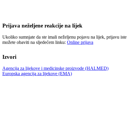
Prijava neželjene reakcije na lijek
Ukoliko sumnjate da ste imali neželjenu pojavu na lijek, prijavu iste
možete obaviti na sljedećem linku:
Online prijava
Izvori
Agencija za lijekove i medicinske proizvode (HALMED)
Europska agencija za lijekove (EMA)