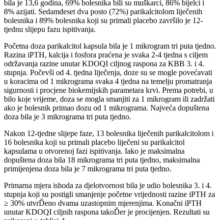
bila je 13,6 godina, 69% bolesnika bili su muškarci, 86% bijelci i
8% azijati. Sedamdeset dva posto (72%) parikalcitolom liječenih
bolesnika i 89% bolesnika koji su primali placebo završilo je 12-
tjednu slijepu fazu ispitivanja.
Početna doza parikalcitol kapsula bila je 1 mikrogram tri puta tjedno.
Razina iPTH, kalcija i fosfora praćena je svaka 2-4 tjedna s ciljem
održavanja razine unutar KDOQI ciljnog raspona za KBB 3. i 4.
stupnja. Počevši od 4. tjedna liječenja, doze su se mogle povećavati
u koracima od 1 mikrograma svaka 4 tjedna na temelju promatranja
sigurnosti i procjene biokemijskih parametara krvi. Prema potrebi, u
bilo koje vrijeme, doza se mogla smanjiti za 1 mikrogram ili zadržati
ako je bolesnik primao dozu od 1 mikrograma. Najveća dopuštena
doza bila je 3 mikrograma tri puta tjedno.
Nakon 12-tjedne slijepe faze, 13 bolesnika liječenih parikalcitolom i
16 bolesnika koji su primali placebo liječeni su parikalcitol
kapsulama u otvorenoj fazi ispitivanja. Iako je maksimalna
dopuštena doza bila 18 mikrograma tri puta tjedno, maksimalna
primijenjena doza bila je 7 mikrograma tri puta tjedno.
Primarna mjera ishoda za djelotvornost bila je udio bolesnika 3. i 4.
stupnja koji su postigli smanjenje početne vrijednosti razine iPTH za
≥ 30% utvrĎeno dvama uzastopnim mjerenjima. Konačni iPTH
unutar KDOQI ciljnih raspona takoĎer je procijenjen. Rezultati su