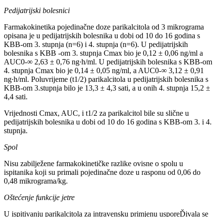
Pedijatrijski bolesnici
Farmakokinetika pojedinačne doze parikalcitola od 3 mikrograma
opisana je u pedijatrijskih bolesnika u dobi od 10 do 16 godina s
KBB-om 3. stupnja (n=6) i 4. stupnja (n=6). U pedijatrijskih
bolesnika s KBB -om 3. stupnja Cmax bio je 0,12 ± 0,06 ng/ml a
AUC0-∞ 2,63 ± 0,76 ng∙h/ml. U pedijatrijskih bolesnika s KBB-om
4. stupnja Cmax bio je 0,14 ± 0,05 ng/ml, a AUC0-∞ 3,12 ± 0,91
ng∙h/ml. Poluvrijeme (t1/2) parikalcitola u pedijatrijskih bolesnika s
KBB-om 3.stupnja bilo je 13,3 ± 4,3 sati, a u onih 4. stupnja 15,2 ±
4,4 sati.
Vrijednosti Cmax, AUC, i t1/2 za parikalcitol bile su slične u
pedijatrijskih bolesnika u dobi od 10 do 16 godina s KBB-om 3. i 4.
stupnja.
Spol
Nisu zabilježene farmakokinetičke razlike ovisne o spolu u
ispitanika koji su primali pojedinačne doze u rasponu od 0,06 do
0,48 mikrograma/kg.
Oštećenje funkcije jetre
U ispitivanju parikalcitola za intravensku primjenu usporeĎivala se