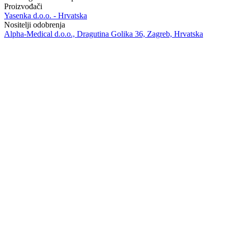
Proizvođači
Yasenka d.o.o. - Hrvatska
Nositelji odobrenja
Alpha-Medical d.o.o., Dragutina Golika 36, Zagreb, Hrvatska