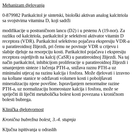
Mehanizam djelovanja
0-879982 Parikalcitol je sintetski, biološki aktivan analog kalcitriola
sa svojstvima vitamina D, koji sadrži
modifikacije u postraničnom lancu (D2) i u prstenu A (19-nor). Za
razliku od kalcitriola, parikalcitol je selektivni aktivator vitamin D
receptora (VDR). Parikalcitol selektivno pojačava ekspresiju VDR-a
u paratireoidnoj žlijezdi, pri čemu ne povisuje VDR u crijevu i
slabije djeluje na resorpciju kosti. Parikalcitol pojačava i ekspresiju
receptora osjetljivih na kalcij (CaSR) u paratireoidnoj žlijezdi. Na taj
način parikalcitol, inhibicijom proliferacije u paratireoidnoj žlijezdi i
smanjenjem sinteze i lučenja PTH-a, snižava raznu PTH-a uz
minimalni utjecaj na razinu kalcija i fosfora. Može djelovati i izravno
na koštane stanice te održavati volumen kosti i poboljšavati
mineralizaciju njene površine. Ispravljanjem nenormalne razine
PTH-a, uz normalizaciju homeostaze kalcija i fosfora, može se
spriječiti ili liječiti metabolička bolest kosti povezana s kroničnom
bolesti bubrega.
Klinička djelotvornost
Kronična bubrežna bolest, 3.-4. stupnja
Ključna ispitivanja u odraslih