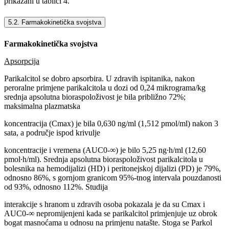
prikazani u tablici 4.
5.2. Farmakokinetička svojstva
Farmakokinetička svojstva
Apsorpcija
Parikalcitol se dobro apsorbira. U zdravih ispitanika, nakon
peroralne primjene parikalcitola u dozi od 0,24 mikrograma/kg
srednja apsolutna bioraspoloživost je bila približno 72%;
maksimalna plazmatska
koncentracija (Cmax) je bila 0,630 ng/ml (1,512 pmol/ml) nakon 3
sata, a područje ispod krivulje
koncentracije i vremena (AUC0-∞) je bilo 5,25 ng∙h/ml (12,60
pmol∙h/ml). Srednja apsolutna bioraspoloživost parikalcitola u
bolesnika na hemodijalizi (HD) i peritonejskoj dijalizi (PD) je 79%,
odnosno 86%, s gornjom granicom 95%-tnog intervala pouzdanosti
od 93%, odnosno 112%. Studija
interakcije s hranom u zdravih osoba pokazala je da su Cmax i
AUC0-∞ nepromijenjeni kada se parikalcitol primjenjuje uz obrok
bogat masnoćama u odnosu na primjenu natašte. Stoga se Parkol