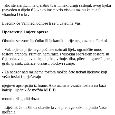
- ako ste alergični na djelatnu tvar ili neki drugi sastojak ovog lijeka
(naveden u dijelu 6.). - ako imate vrlo visoku razinu kalcija ili
vitamina D u krvi.
Liječnik će Vam reći odnose li se ti uvjeti na Vas.
Upozorenja i mjere opreza
Obratite se svom liječniku ili ljekarniku prije nego uzmete Parkol.
- Važno je da prije nego počnete uzimati lijek, ograničite unos
fosfora hranom. Primjeri namirnica s visokim sadržajem fosfora su
čaj, soda-voda, pivo, sir, mlijeko, vrhnje, riba, pileća ili goveđa jetra,
grah, grašak, žitarice, orašasti plodovi i zrnje.
- Za nadzor nad razinama fosfora možda ćete trebati lijekove koji
vežu fosfat i sprječavaju
njegovu apsorpciju iz hrane. Ako uzimate vezače fosfata na bazi
kalcija, liječnik će možda
M E D
morati prilagoditi dozu.
- Liječnik će tražiti da obavite krvne pretrage kako bi pratio Vaše
liječenje.