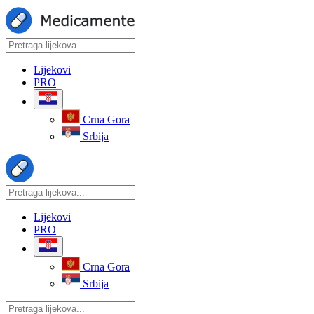
Lijekovi
PRO
Crna Gora
Srbija
Lijekovi
PRO
Crna Gora
Srbija