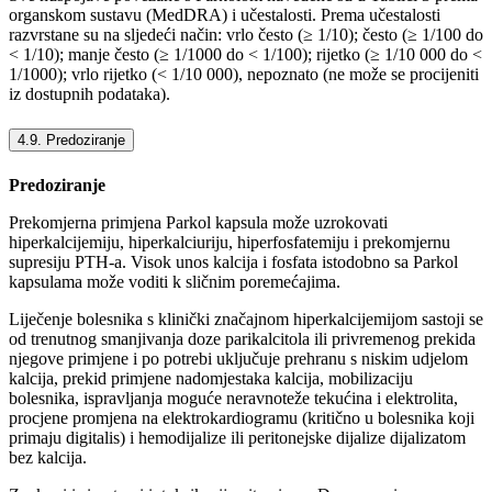
organskom sustavu (MedDRA) i učestalosti. Prema učestalosti
razvrstane su na sljedeći način: vrlo često (≥ 1/10); često (≥ 1/100 do
< 1/10); manje često (≥ 1/1000 do < 1/100); rijetko (≥ 1/10 000 do <
1/1000); vrlo rijetko (< 1/10 000), nepoznato (ne može se procijeniti
iz dostupnih podataka).
4.9. Predoziranje
Predoziranje
Prekomjerna primjena Parkol kapsula može uzrokovati
hiperkalcijemiju, hiperkalciuriju, hiperfosfatemiju i prekomjernu
supresiju PTH-a. Visok unos kalcija i fosfata istodobno sa Parkol
kapsulama može voditi k sličnim poremećajima.
Liječenje bolesnika s klinički značajnom hiperkalcijemijom sastoji se
od trenutnog smanjivanja doze parikalcitola ili privremenog prekida
njegove primjene i po potrebi uključuje prehranu s niskim udjelom
kalcija, prekid primjene nadomjestaka kalcija, mobilizaciju
bolesnika, ispravljanja moguće neravnoteže tekućina i elektrolita,
procjene promjena na elektrokardiogramu (kritično u bolesnika koji
primaju digitalis) i hemodijalize ili peritonejske dijalize dijalizatom
bez kalcija.