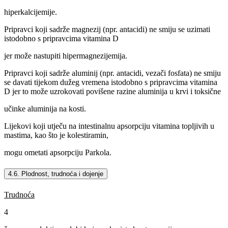
hiperkalcijemije.
Pripravci koji sadrže magnezij (npr. antacidi) ne smiju se uzimati
istodobno s pripravcima vitamina D
jer može nastupiti hipermagnezijemija.
Pripravci koji sadrže aluminij (npr. antacidi, vezači fosfata) ne smiju
se davati tijekom dužeg vremena istodobno s pripravcima vitamina
D jer to može uzrokovati povišene razine aluminija u krvi i toksične
učinke aluminija na kosti.
Lijekovi koji utječu na intestinalnu apsorpciju vitamina topljivih u
mastima, kao što je kolestiramin,
mogu ometati apsorpciju Parkola.
4.6. Plodnost, trudnoća i dojenje
Trudnoća
4