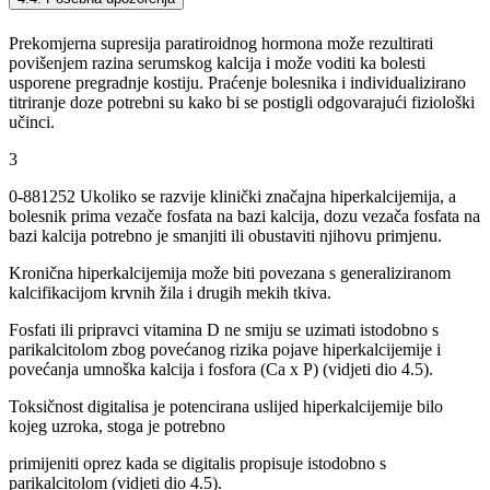
Prekomjerna supresija paratiroidnog hormona može rezultirati
povišenjem razina serumskog kalcija i može voditi ka bolesti
usporene pregradnje kostiju. Praćenje bolesnika i individualizirano
titriranje doze potrebni su kako bi se postigli odgovarajući fiziološki
učinci.
3
0-881252 Ukoliko se razvije klinički značajna hiperkalcijemija, a
bolesnik prima vezače fosfata na bazi kalcija, dozu vezača fosfata na
bazi kalcija potrebno je smanjiti ili obustaviti njihovu primjenu.
Kronična hiperkalcijemija može biti povezana s generaliziranom
kalcifikacijom krvnih žila i drugih mekih tkiva.
Fosfati ili pripravci vitamina D ne smiju se uzimati istodobno s
parikalcitolom zbog povećanog rizika pojave hiperkalcijemije i
povećanja umnoška kalcija i fosfora (Ca x P) (vidjeti dio 4.5).
Toksičnost digitalisa je potencirana uslijed hiperkalcijemije bilo
kojeg uzroka, stoga je potrebno
primijeniti oprez kada se digitalis propisuje istodobno s
parikalcitolom (vidjeti dio 4.5).