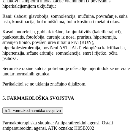
Znakovi i simptomi intoksikacije vitaminom D povezani s
hiperkalcijemijom uključuju:
Rani: slabost, glavobolja, somnolencija, mučnina, povraćanje, suha
usta, konstipacija, bol u mišićima, bol u kostima i metalni okus.
Kasni: anoreksija, gubitak težine, konjunktivitis (kalcificirajući),
pankreatitis, fotofobija, curenje iz nosa, pruritus, hipertermija,
smanjen libido, povišen urea nitrat u krvi (BUN),
hiperkolesterolemija, povišeni AST i ALT, ektopična kalcifikacija,
hipertenzija, srčane aritmije, somnolencija, smrt i rijetko, očita
psihoza.
Serumske razine kalcija potrebno je učestalije mjeriti dok se ne vrate
unutar normalnih granica.
Parikalcitol se ne uklanja značajno dijalizom.
5. FARMAKOLOŠKA SVOJSTVA
5.1. Farmakodinamička svojstva
Farmakoterapijska skupina: Antiparatireoidni agensi, Ostali
antiparatireoidni agensi, ATK oznaka: H05BX02