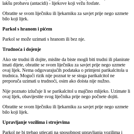
lakšu probavu (antacidi) - lijekove koji vežu fosfate.
Obratite se svom liječniku ili ljekarniku za savjet prije nego uzmete
bilo koji lijek.
Parkol s hranom i pićem
Parkol se može uzimati s hranom ili bez nje.
Trudnoća i dojenje
Ako ste trudni ili dojite, mislite da biste mogli biti trudni ili planirate
imati dijete, obratite se svom liječniku za savjet prije nego uzmete
ovaj lijek. Nema odgovarajućih podataka o primjeni parikalcitola u
trudnica. Mogući rizik nije poznat te se stoga parikalcitol ne
preporuča uzimati u trudnoći, osim ako doista nije nužno.
Nije poznato izlučuje li se parikalcitol u majčino mlijeko. Uzimate li
ovaj lijek, obavijestite svog liječnika prije nego počnete dojiti.
Obratite se svom liječniku ili ljekarniku za savjet prije nego uzmete
bilo koji lijek.
Upravljanje vozilima i strojevima
Parkol ne bi trebao utjecati na sposobnost upravljanja vozilima i