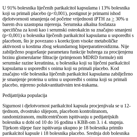
U 91% bolesnika liječenih parikalcitol kapsulama i 13% bolesnika
koji su primali placebo (p<0,001), postignut je primarni ishod
djelotvornosti smanjenja od početne vrijednosti iPTH za
>
30% u
barem dva uzastopna mjerenja. Serumska alkalna fosfataza
specifična za kosti kao i serumski osteokalcin su značajno smanjeni
(p<0,001) u bolesnika liječenih parikalcitol kapsulama u usporedbi s
placebom, što je povezano s korekcijom visoke metaboličke
aktivnosti u kostima zbog sekundarnog hiperparatireoidizma. Nije
zabilježeno pogoršanje parametara funkcije bubrega za procijenjenu
brzinu glomerularne filtracije (primjenom MDRD formule) niti
serumske razine kreatinina, u bolesnika koji su liječeni parikalcitol
kapsulama u usporedbi s onima koji su primali placebo. Kod
značajno više bolesnika liječenih parikalcitol kapsulama zabilježeno
je smanjenje proteina u urinu u usporedbi s onima koji su primali
placebo, mjereno polukvantitativnim test-trakama.
Pedijatrijska populacija
Sigurnost i djelotvornost parikalcitol kapsula procjenjivala se u 12-
tjednom, dvostruko slijepom, placebom kontroliranom,
randomiziranom, multicentričnom ispitivanju u pedijatrijskih
bolesnika u dobi od 10 do 16 godina s KBB-om 3. i 4. stupnja.
Tijekom slijepe faze ispitivanja ukupno je 18 bolesnika primilo
parikalcitol kapsule i 18 bolesnika placebo. Srednja dob bolesnika