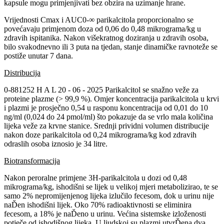
kapsule mogu primjenjivati bez obzira na uzimanje hrane.
Vrijednosti Cmax i AUC0-∞ parikalcitola proporcionalno se
povećavaju primjenom doza od 0,06 do 0,48 mikrograma/kg u
zdravih ispitanika. Nakon višekratnog doziranja u zdravih osoba,
bilo svakodnevno ili 3 puta na tjedan, stanje dinamičke ravnoteže se
postiže unutar 7 dana.
Distribucija
0-881252 H A L 20 - 06 - 2025 Parikalcitol se snažno veže za
proteine plazme (> 99,9 %). Omjer koncentracija parikalcitola u krvi
i plazmi je prosječno 0,54 u rasponu koncentracija od 0,01 do 10
ng/ml (0,024 do 24 pmol/ml) što pokazuje da se vrlo mala količina
lijeka veže za krvne stanice. Srednji prividni volumen distribucije
nakon doze parikalcitola od 0,24 mikrograma/kg kod zdravih
odraslih osoba iznosio je 34 litre.
Biotransformacija
Nakon peroralne primjene 3H-parikalcitola u dozi od 0,48
mikrograma/kg, ishodišni se lijek u velikoj mjeri metabolizirao, te se
samo 2% nepromijenjenog lijeka izlučilo fecesom, dok u urinu nije
naĎen ishodišni lijek. Oko 70% radioaktivnosti se eliminira
fecesom, a 18% je naĎeno u urinu. Većina sistemske izloženosti
potječe od ishodišnog lijeka. U ljudskoj su plazmi utvrĎena dva