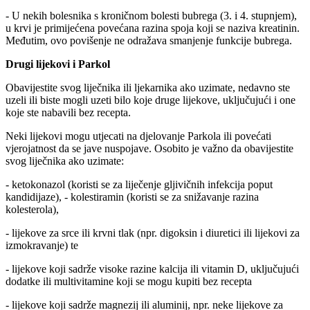
- U nekih bolesnika s kroničnom bolesti bubrega (3. i 4. stupnjem),
u krvi je primijećena povećana razina spoja koji se naziva kreatinin.
Međutim, ovo povišenje ne odražava smanjenje funkcije bubrega.
Drugi lijekovi i Parkol
Obavijestite svog liječnika ili ljekarnika ako uzimate, nedavno ste
uzeli ili biste mogli uzeti bilo koje druge lijekove, uključujući i one
koje ste nabavili bez recepta.
Neki lijekovi mogu utjecati na djelovanje Parkola ili povećati
vjerojatnost da se jave nuspojave. Osobito je važno da obavijestite
svog liječnika ako uzimate:
- ketokonazol (koristi se za liječenje gljivičnih infekcija poput
kandidijaze), - kolestiramin (koristi se za snižavanje razina
kolesterola),
- lijekove za srce ili krvni tlak (npr. digoksin i diuretici ili lijekovi za
izmokravanje) te
- lijekove koji sadrže visoke razine kalcija ili vitamin D, uključujući
dodatke ili multivitamine koji se mogu kupiti bez recepta
- lijekove koji sadrže magnezij ili aluminij, npr. neke lijekove za