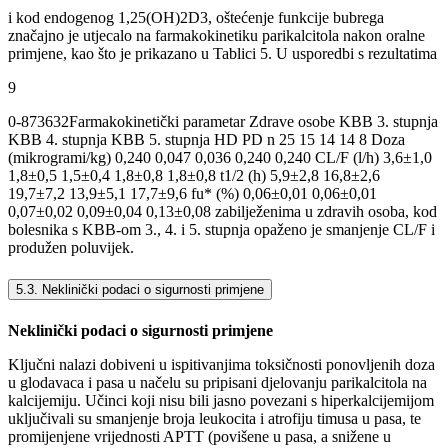
i kod endogenog 1,25(OH)2D3, oštećenje funkcije bubrega
značajno je utjecalo na farmakokinetiku parikalcitola nakon oralne
primjene, kao što je prikazano u Tablici 5. U usporedbi s rezultatima
9
0-873632Farmakokinetički parametar Zdrave osobe KBB 3. stupnja
KBB 4. stupnja KBB 5. stupnja HD PD n 25 15 14 14 8 Doza
(mikrogrami/kg) 0,240 0,047 0,036 0,240 0,240 CL/F (l/h) 3,6±1,0
1,8±0,5 1,5±0,4 1,8±0,8 1,8±0,8 t1/2 (h) 5,9±2,8 16,8±2,6
19,7±7,2 13,9±5,1 17,7±9,6 fu* (%) 0,06±0,01 0,06±0,01
0,07±0,02 0,09±0,04 0,13±0,08 zabilježenima u zdravih osoba, kod
bolesnika s KBB-om 3., 4. i 5. stupnja opaženo je smanjenje CL/F i
produžen poluvijek.
5.3. Neklinički podaci o sigurnosti primjene
Neklinički podaci o sigurnosti primjene
Ključni nalazi dobiveni u ispitivanjima toksičnosti ponovljenih doza
u glodavaca i pasa u načelu su pripisani djelovanju parikalcitola na
kalcijemiju. Učinci koji nisu bili jasno povezani s hiperkalcijemijom
uključivali su smanjenje broja leukocita i atrofiju timusa u pasa, te
promijenjene vrijednosti APTT (povišene u pasa, a snižene u