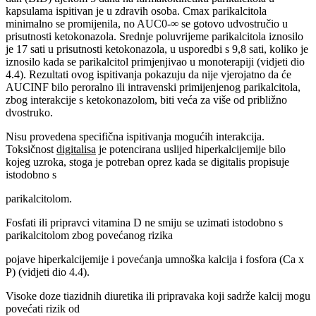
kapsulama ispitivan je u zdravih osoba. Cmax parikalcitola
minimalno se promijenila, no AUC0-∞ se gotovo udvostručio u
prisutnosti ketokonazola. Srednje poluvrijeme parikalcitola iznosilo
je 17 sati u prisutnosti ketokonazola, u usporedbi s 9,8 sati, koliko je
iznosilo kada se parikalcitol primjenjivao u monoterapiji (vidjeti dio
4.4). Rezultati ovog ispitivanja pokazuju da nije vjerojatno da će
AUCINF bilo peroralno ili intravenski primijenjenog parikalcitola,
zbog interakcije s ketokonazolom, biti veća za više od približno
dvostruko.
Nisu provedena specifična ispitivanja mogućih interakcija.
Toksičnost
digitalisa
je potencirana uslijed hiperkalcijemije bilo
kojeg uzroka, stoga je potreban oprez kada se digitalis propisuje
istodobno s
parikalcitolom.
Fosfati ili pripravci vitamina D ne smiju se uzimati istodobno s
parikalcitolom zbog povećanog rizika
pojave hiperkalcijemije i povećanja umnoška kalcija i fosfora (Ca x
P) (vidjeti dio 4.4).
Visoke doze tiazidnih diuretika ili pripravaka koji sadrže kalcij mogu
povećati rizik od