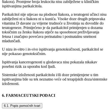
štakora). Promjene broja leukocita nisu zabilježene u kliničkim
ispitivanjima parikalcitola.
Parikalcitol nije utjecao na plodnost štakora, a teratogeni učinci nisu
zabilježeni ni u štakora ni u kunića. Visoke doze drugih pripravaka
vitamina D davane za vrijeme trudnoće u životinja su dovodile do
teratogeneze. Primijećeno je da parikalcitol primijenjen u dozama
toksičnim za ženku štakora utječe na sposobnost preživljavanja
fetusa i značajno povećava perinatalnu i postnatalnu smrtnost
mladunčadi.
U nizu
in-vitro
i
in-vivo
ispitivanja genotoksičnosti, parikalcitol se
nije pokazao genotoksičnim.
Ispitivanja kancerogenosti u glodavaca nisu pokazala nikakav
posebni rizik za uporabu kod ljudi.
Sistemske izloženosti parikalcitolu i/ili doze primijenjene u tim
ispitivanjima bile su tek neznatno veće od terapijskih doza/sistemske
izloženosti.
6. FARMACEUTSKI PODACI
6.1. Popis pomoćnih tvari