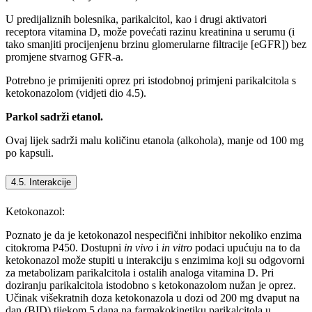
U predijaliznih bolesnika, parikalcitol, kao i drugi aktivatori
receptora vitamina D, može povećati razinu kreatinina u serumu (i
tako smanjiti procijenjenu brzinu glomerularne filtracije [eGFR]) bez
promjene stvarnog GFR-a.
Potrebno je primijeniti oprez pri istodobnoj primjeni parikalcitola s
ketokonazolom (vidjeti dio 4.5).
Parkol sadrži etanol.
Ovaj lijek sadrži malu količinu etanola (alkohola), manje od 100 mg
po kapsuli.
4.5. Interakcije
Ketokonazol:
Poznato je da je ketokonazol nespecifični inhibitor nekoliko enzima
citokroma P450. Dostupni
in vivo
i
in vitro
podaci upućuju na to da
ketokonazol može stupiti u interakciju s enzimima koji su odgovorni
za metabolizam parikalcitola i ostalih analoga vitamina D. Pri
doziranju parikalcitola istodobno s ketokonazolom nužan je oprez.
Učinak višekratnih doza ketokonazola u dozi od 200 mg dvaput na
dan (BID) tijekom 5 dana na farmakokinetiku parikalcitola u