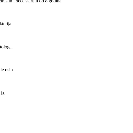
raslih i dece starijih od 8 godina.
terija.
tologa.
te osip.
ja.