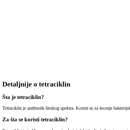
Detaljnije o tetraciklin
Šta je tetraciklin?
Tetraciklin je antibiotik širokog spektra. Koristi se za lecenje bakterijs
Za šta se koristi tetraciklin?