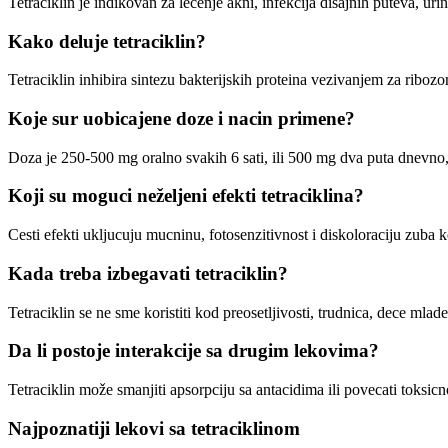
Tetraciklin je indikovan za lecenje akni, infekcija disajnih puteva, uri
Kako deluje tetraciklin?
Tetraciklin inhibira sintezu bakterijskih proteina vezivanjem za ribozo
Koje sur uobicajene doze i nacin primene?
Doza je 250-500 mg oralno svakih 6 sati, ili 500 mg dva puta dnevno
Koji su moguci neželjeni efekti tetraciklina?
Cesti efekti ukljucuju mucninu, fotosenzitivnost i diskoloraciju zuba k
Kada treba izbegavati tetraciklin?
Tetraciklin se ne sme koristiti kod preosetljivosti, trudnica, dece mlad
Da li postoje interakcije sa drugim lekovima?
Tetraciklin može smanjiti apsorpciju sa antacidima ili povecati toksicn
Najpoznatiji lekovi sa tetraciklinom