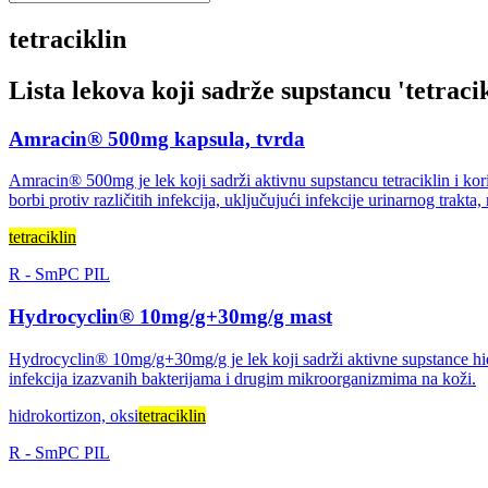
tetraciklin
Lista lekova koji sadrže supstancu '
tetraci
Amracin® 500mg kapsula, tvrda
Amracin® 500mg je lek koji sadrži aktivnu supstancu tetraciklin i kori
borbi protiv različitih infekcija, uključujući infekcije urinarnog trak
tetraciklin
R
-
SmPC
PIL
Hydrocyclin® 10mg/g+30mg/g mast
Hydrocyclin® 10mg/g+30mg/g je lek koji sadrži aktivne supstance hidro
infekcija izazvanih bakterijama i drugim mikroorganizmima na koži.
hidrokortizon, oksi
tetraciklin
R
-
SmPC
PIL