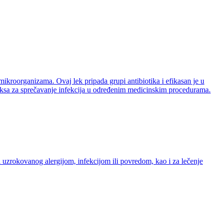
mikroorganizama. Ovaj lek pripada grupi antibiotika i efikasan je u
ofilaksa za sprečavanje infekcija u određenim medicinskim procedurama.
i uzrokovanog alergijom, infekcijom ili povredom, kao i za lečenje