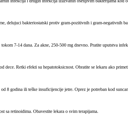
narnih infekcija i drugih infekcija izazvanih osetljivim bakterijama kod od
me, delujuci bakteriostatski protiv gram-pozitivnih i gram-negativnih bak
, tokom 7-14 dana. Za akne, 250-500 mg dnevno. Pratite uputstva infek
od dece. Retki efekti su hepatotoksicnost. Obratite se lekaru ako primeti
e od 8 godina ili teške insuficijencije jetre. Oprez je potreban kod suncan
ost sa retinoidima. Obavestite lekara o svim terapijama.