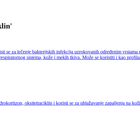
klin
'
sti se za lečenje bakterijskih infekcija uzrokovanih određenim vrstama 
ta, respiratornog sistema, kože i mekih tkiva. Može se koristiti i kao pr
kortizon, oksitetraciklin i koristi se za ublažavanje zapaljenja na kož