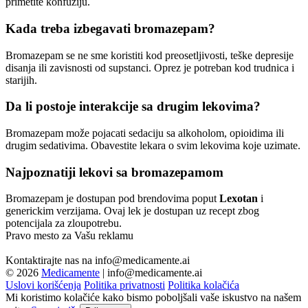
primetite konfuziju.
Kada treba izbegavati bromazepam?
Bromazepam se ne sme koristiti kod preosetljivosti, teške depresije
disanja ili zavisnosti od supstanci. Oprez je potreban kod trudnica i
starijih.
Da li postoje interakcije sa drugim lekovima?
Bromazepam može pojacati sedaciju sa alkoholom, opioidima ili
drugim sedativima. Obavestite lekara o svim lekovima koje uzimate.
Najpoznatiji lekovi sa bromazepamom
Bromazepam je dostupan pod brendovima poput
Lexotan
i
generickim verzijama. Ovaj lek je dostupan uz recept zbog
potencijala za zloupotrebu.
Pravo mesto za Vašu reklamu
Kontaktirajte nas na
info@medicamente.ai
© 2026
Medicamente
|
info@medicamente.ai
Uslovi korišćenja
Politika privatnosti
Politika kolačića
Mi koristimo kolačiće kako bismo poboljšali vaše iskustvo na našem