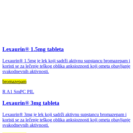
Lexaurin® 1.5mg tableta
Lexaurin® 1.5mg je lek koji sadrži aktivnu supstancu bromazepam i
koristi se za lečenje teškog oblika anksioznosti koji ometa obavljanje
svakodnevnih aktivnosti.
bromazepam
R
A1
SmPC
PIL
Lexaurin® 3mg tableta
Lexaurin® 3mg je lek koji sadrži aktivnu supstancu bromazepam i
koristi se za lečenje teškog oblika anksioznosti koji ometa obavljanje
svakodnevnih aktivnosti.