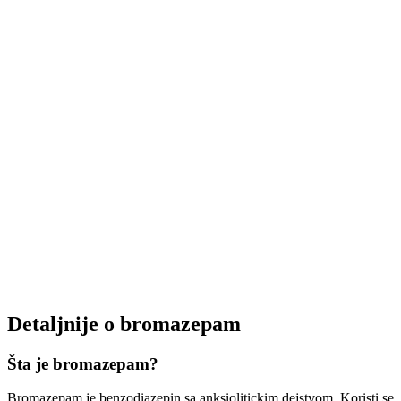
Detaljnije o bromazepam
Šta je bromazepam?
Bromazepam je benzodiazepin sa anksiolitickim dejstvom. Koristi se