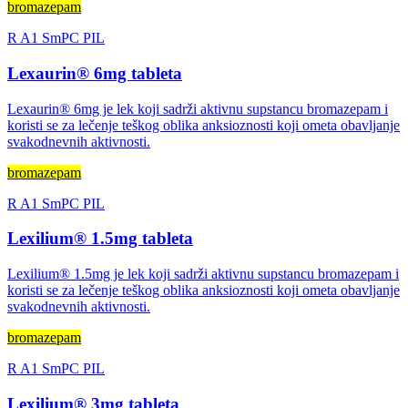
bromazepam
R
A1
SmPC
PIL
Lexaurin® 6mg tableta
Lexaurin® 6mg je lek koji sadrži aktivnu supstancu bromazepam i
koristi se za lečenje teškog oblika anksioznosti koji ometa obavljanje
svakodnevnih aktivnosti.
bromazepam
R
A1
SmPC
PIL
Lexilium® 1.5mg tableta
Lexilium® 1.5mg je lek koji sadrži aktivnu supstancu bromazepam i
koristi se za lečenje teškog oblika anksioznosti koji ometa obavljanje
svakodnevnih aktivnosti.
bromazepam
R
A1
SmPC
PIL
Lexilium® 3mg tableta