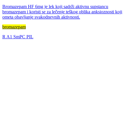
Bromazepam HF 6mg je lek koji sadrži aktivnu supstancu
bromazepam i koristi se za lečenje teškog oblika anksioznosti koji
ometa obavljanje svakodnevnih aktivnosti.
bromazepam
R
A1
SmPC
PIL