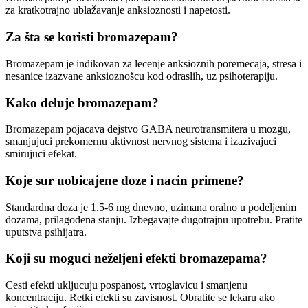
za kratkotrajno ublažavanje anksioznosti i napetosti.
Za šta se koristi bromazepam?
Bromazepam je indikovan za lecenje anksioznih poremecaja, stresa i
nesanice izazvane anksioznošcu kod odraslih, uz psihoterapiju.
Kako deluje bromazepam?
Bromazepam pojacava dejstvo GABA neurotransmitera u mozgu,
smanjujuci prekomernu aktivnost nervnog sistema i izazivajuci
smirujuci efekat.
Koje sur uobicajene doze i nacin primene?
Standardna doza je 1.5-6 mg dnevno, uzimana oralno u podeljenim
dozama, prilagodena stanju. Izbegavajte dugotrajnu upotrebu. Pratite
uputstva psihijatra.
Koji su moguci neželjeni efekti bromazepama?
Cesti efekti ukljucuju pospanost, vrtoglavicu i smanjenu
koncentraciju. Retki efekti su zavisnost. Obratite se lekaru ako