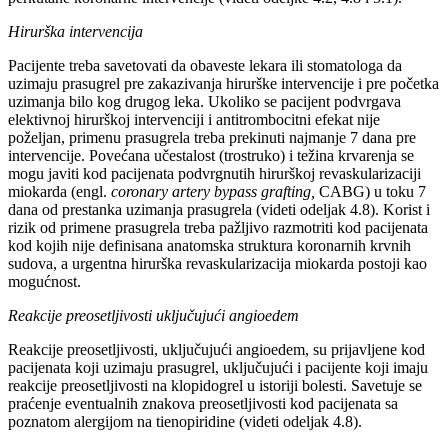
Hirurška intervencija
Pacijente treba savetovati da obaveste lekara ili stomatologa da
uzimaju prasugrel pre zakazivanja hirurške intervencije i pre početka
uzimanja bilo kog drugog leka. Ukoliko se pacijent podvrgava
elektivnoj hirurškoj intervenciji i antitrombocitni efekat nije
poželjan, primenu prasugrela treba prekinuti najmanje 7 dana pre
intervencije. Povećana učestalost (trostruko) i težina krvarenja se
mogu javiti kod pacijenata podvrgnutih hirurškoj revaskularizaciji
miokarda (engl.
coronary artery bypass grafting,
CABG) u toku 7
dana od prestanka uzimanja prasugrela (videti odeljak 4.8). Korist i
rizik od primene prasugrela treba pažljivo razmotriti kod pacijenata
kod kojih nije definisana anatomska struktura koronarnih krvnih
sudova, a urgentna hirurška revaskularizacija miokarda postoji kao
mogućnost.
Reakcije preosetljivosti uključujući angioedem
Reakcije preosetljivosti, uključujući angioedem, su prijavljene kod
pacijenata koji uzimaju prasugrel, uključujući i pacijente koji imaju
reakcije preosetljivosti na klopidogrel u istoriji bolesti. Savetuje se
praćenje eventualnih znakova preosetljivosti kod pacijenata sa
poznatom alergijom na tienopiridine (videti odeljak 4.8).