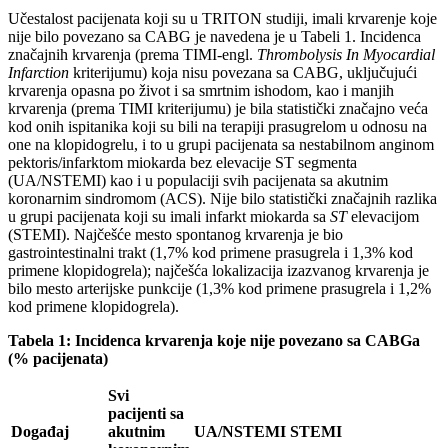
Učestalost pacijenata koji su u TRITON studiji, imali krvarenje koje
nije bilo povezano sa CABG je navedena je u Tabeli 1. Incidenca
značajnih krvarenja (prema TIMI-engl.
Thrombolysis In Myocardial
Infarction
kriterijumu) koja nisu povezana sa CABG, uključujući
krvarenja opasna po život i sa smrtnim ishodom, kao i manjih
krvarenja (prema TIMI kriterijumu) je bila statistički značajno veća
kod onih ispitanika koji su bili na terapiji prasugrelom u odnosu na
one na klopidogrelu, i to u grupi pacijenata sa nestabilnom anginom
pektoris/infarktom miokarda bez elevacije ST segmenta
(UA/NSTEMI) kao i u populaciji svih pacijenata sa akutnim
koronarnim sindromom (ACS). Nije bilo statistički značajnih razlika
u grupi pacijenata koji su imali infarkt miokarda sa
ST
elevacijom
(STEMI). Najčešće mesto spontanog krvarenja je bio
gastrointestinalni trakt (1,7% kod primene prasugrela i 1,3% kod
primene klopidogrela); najčešća lokalizacija izazvanog krvarenja je
bilo mesto arterijske punkcije (1,3% kod primene prasugrela i 1,2%
kod primene klopidogrela).
Tabela 1: Incidenca krvarenja koje nije povezano sa CABGa
(% pacijenata)
Svi
pacijenti sa
Događaj
akutnim
UA/NSTEMI
STEMI