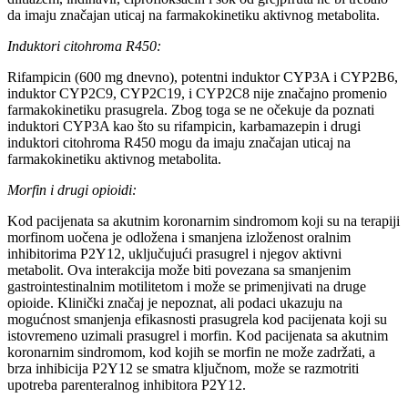
da imaju značajan uticaj na farmakokinetiku aktivnog metabolita.
Induktori citohroma R450:
Rifampicin (600 mg dnevno), potentni induktor CYP3A i CYP2B6,
induktor CYP2C9, CYP2C19, i CYP2C8 nije značajno promenio
farmakokinetiku prasugrela. Zbog toga se ne očekuje da poznati
induktori CYP3A kao što su rifampicin, karbamazepin i drugi
induktori citohroma R450 mogu da imaju značajan uticaj na
farmakokinetiku aktivnog metabolita.
Morfin i drugi opioidi:
Kod pacijenata sa akutnim koronarnim sindromom koji su na terapiji
morfinom uočena je odložena i smanjena izloženost oralnim
inhibitorima P2Y12, uključujući prasugrel i njegov aktivni
metabolit. Ova interakcija može biti povezana sa smanjenim
gastrointestinalnim motilitetom i može se primenjivati na druge
opioide. Klinički značaj je nepoznat, ali podaci ukazuju na
mogućnost smanjenja efikasnosti prasugrela kod pacijenata koji su
istovremeno uzimali prasugrel i morfin. Kod pacijenata sa akutnim
koronarnim sindromom, kod kojih se morfin ne može zadržati, a
brza inhibicija P2Y12 se smatra ključnom, može se razmotriti
upotreba parenteralnog inhibitora P2Y12.