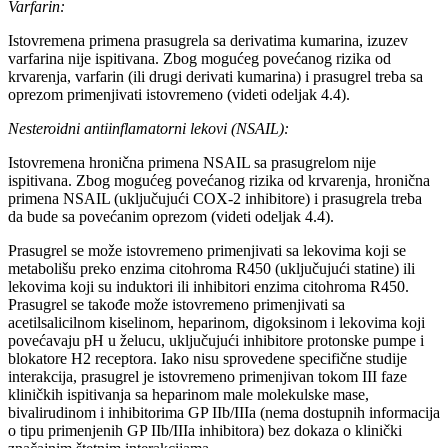
Varfarin:
Istovremena primena prasugrela sa derivatima kumarina, izuzev
varfarina nije ispitivana. Zbog mogućeg povećanog rizika od
krvarenja, varfarin (ili drugi derivati kumarina) i prasugrel treba sa
oprezom primenjivati istovremeno (videti odeljak 4.4).
Nesteroidni antiinflamatorni lekovi (NSAIL):
Istovremena hronična primena NSAIL sa prasugrelom nije
ispitivana. Zbog mogućeg povećanog rizika od krvarenja, hronična
primena NSAIL (uključujući COX-2 inhibitore) i prasugrela treba
da bude sa povećanim oprezom (videti odeljak 4.4).
Prasugrel se može istovremeno primenjivati sa lekovima koji se
metabolišu preko enzima citohroma R450 (uključujući statine) ili
lekovima koji su induktori ili inhibitori enzima citohroma R450.
Prasugrel se takođe može istovremeno primenjivati sa
acetilsalicilnom kiselinom, heparinom, digoksinom i lekovima koji
povećavaju pH u želucu, uključujući inhibitore protonske pumpe i
blokatore H2 receptora. Iako nisu sprovedene specifične studije
interakcija, prasugrel je istovremeno primenjivan tokom III faze
kliničkih ispitivanja sa heparinom male molekulske mase,
bivalirudinom i inhibitorima GP IIb/IIIa (nema dostupnih informacija
o tipu primenjenih GP IIb/IIIa inhibitora) bez dokaza o klinički