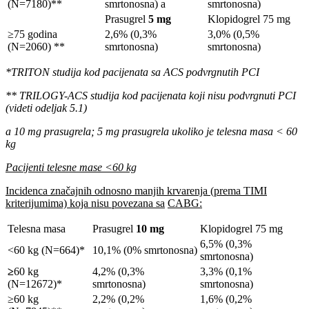
(N=7180)**
smrtonosna) a
smrtonosna)
Prasugrel
5 mg
Klopidogrel 75 mg
≥75 godina
2,6% (0,3%
3,0% (0,5%
(N=2060) **
smrtonosna)
smrtonosna)
*TRITON studija kod pacijenata sa ACS podvrgnutih PCI
** TRILOGY-ACS studija kod pacijenata koji nisu podvrgnuti PCI
(videti odeljak 5.1)
a 10 mg prasugrela; 5 mg prasugrela ukoliko je telesna masa < 60
kg
Pacijenti telesne mase <60 kg
Incidenca značajnih odnosno manjih krvarenja (prema TIMI
kriterijumima) koja nisu povezana sa
CABG:
Telesna masa
Prasugrel
10 mg
Klopidogrel 75 mg
6,5% (0,3%
<60 kg (N=664)*
10,1% (0% smrtonosna)
smrtonosna)
≥
60 kg
4,2% (0,3%
3,3% (0,1%
(N=12672)*
smrtonosna)
smrtonosna)
≥60 kg
2,2% (0,2%
1,6% (0,2%