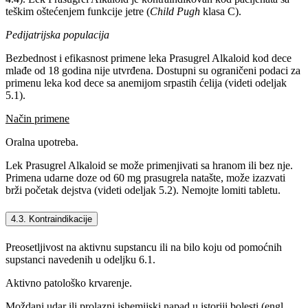
teškim oštećenjem funkcije jetre (
Child Pugh
klasa C).
Pedijatrijska populacija
Bezbednost i efikasnost primene leka Prasugrel Alkaloid kod dece
mlađe od 18 godina nije utvrđena. Dostupni su ograničeni podaci za
primenu leka kod dece sa anemijom srpastih ćelija (videti odeljak
5.1).
Način primene
Oralna upotreba.
Lek Prasugrel Alkaloid se može primenjivati sa hranom ili bez nje.
Primena udarne doze od 60 mg prasugrela natašte, može izazvati
brži početak dejstva (videti odeljak 5.2). Nemojte lomiti tabletu.
4.3. Kontraindikacije
Preosetljivost na aktivnu supstancu ili na bilo koju od pomoćnih
supstanci navedenih u odeljku 6.1.
Aktivno patološko krvarenje.
Moždani udar ili prolazni ishemijski napad u istoriji bolesti (engl.