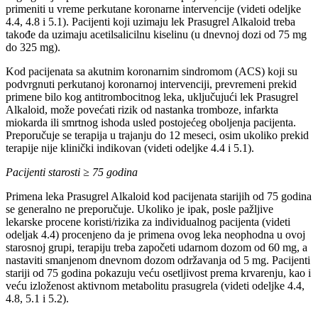
primeniti u vreme perkutane koronarne intervencije (videti odeljke
4.4, 4.8 i 5.1). Pacijenti koji uzimaju lek Prasugrel Alkaloid treba
takođe da uzimaju acetilsalicilnu kiselinu (u dnevnoj dozi od 75 mg
do 325 mg).
Kod pacijenata sa akutnim koronarnim sindromom (ACS) koji su
podvrgnuti perkutanoj koronarnoj intervenciji, prevremeni prekid
primene bilo kog antitrombocitnog leka, uključujući lek Prasugrel
Alkaloid, može povećati rizik od nastanka tromboze, infarkta
miokarda ili smrtnog ishoda usled postojećeg oboljenja pacijenta.
Preporučuje se terapija u trajanju do 12 meseci, osim ukoliko prekid
terapije nije klinički indikovan (videti odeljke 4.4 i 5.1).
Pacijenti starosti ≥ 75 godina
Primena leka Prasugrel Alkaloid kod pacijenata starijih od 75 godina
se generalno ne preporučuje. Ukoliko je ipak, posle pažljive
lekarske procene koristi/rizika za individualnog pacijenta (videti
odeljak 4.4) procenjeno da je primena ovog leka neophodna u ovoj
starosnoj grupi, terapiju treba započeti udarnom dozom od 60 mg, a
nastaviti smanjenom dnevnom dozom održavanja od 5 mg. Pacijenti
stariji od 75 godina pokazuju veću osetljivost prema krvarenju, kao i
veću izloženost aktivnom metabolitu prasugrela (videti odeljke 4.4,
4.8, 5.1 i 5.2).