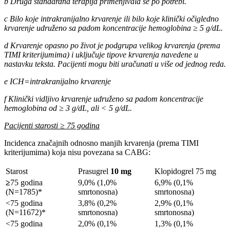
b Druga standardna terapija primenjivala se po potrebi.
c Bilo koje intrakranijalno krvarenje ili bilo koje klinički očigledno
krvarenje udruženo sa padom koncentracije hemoglobina ≥ 5 g/dL.
d Krvarenje opasno po život je podgrupa velikog krvarenja (prema
TIMI kriterijumima) i uključuje tipove krvarenja navedene u
nastavku teksta. Pacijenti mogu biti uračunati u više od jednog reda.
e ICH=intrakranijalno krvarenje
f Klinički vidljivo krvarenje udruženo sa padom koncentracije
hemoglobina od ≥ 3 g/dL, ali ˂ 5 g/dL.
Pacijenti starosti ≥ 75 godina
Incidenca značajnih odnosno manjih krvarenja (prema TIMI
kriterijumima) koja nisu povezana sa CABG:
Starost
Prasugrel
10 mg
Klopidogrel 75 mg
≥
75 godina
9,0% (1,0%
6,9% (0,1%
(N=1785)*
smrtonosna)
smrtonosna)
<75 godina
3,8% (0,2%
2,9% (0,1%
(N=11672)*
smrtonosna)
smrtonosna)
<75 godina
2,0% (0,1%
1,3% (0,1%