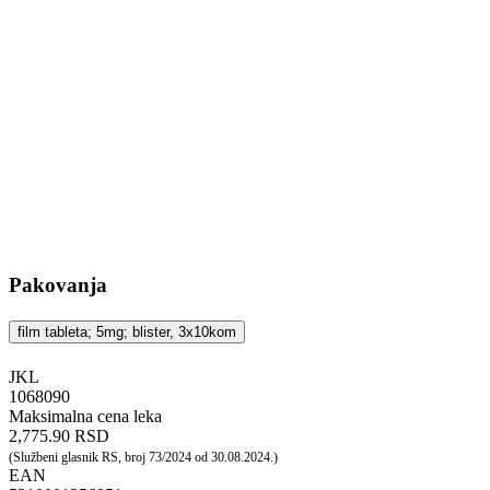
Pakovanja
film tableta; 5mg; blister, 3x10kom
JKL
‍1068090
Maksimalna cena leka
2,775.90 RSD
(Službeni glasnik RS, broj 73/2024 od 30.08.2024.)
EAN