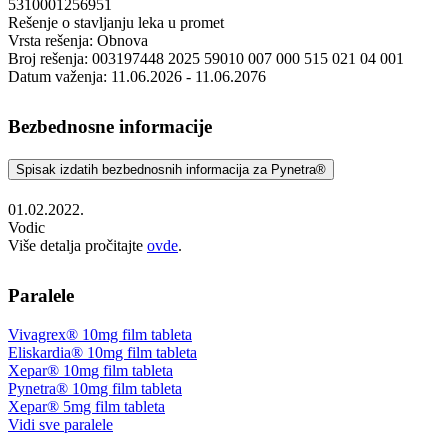
5310001256951
Rešenje o stavljanju leka u promet
Vrsta rešenja: Obnova
Broj rešenja: 003197448 2025 59010 007 000 515 021 04 001
Datum važenja: 11.06.2026 - 11.06.2076
Bezbednosne informacije
Spisak izdatih bezbednosnih informacija za Pynetra®
01.02.2022.
Vodic
Više detalja pročitajte
ovde
.
Paralele
Vivagrex® 10mg film tableta
Eliskardia® 10mg film tableta
Xepar® 10mg film tableta
Pynetra® 10mg film tableta
Xepar® 5mg film tableta
Vidi sve paralele