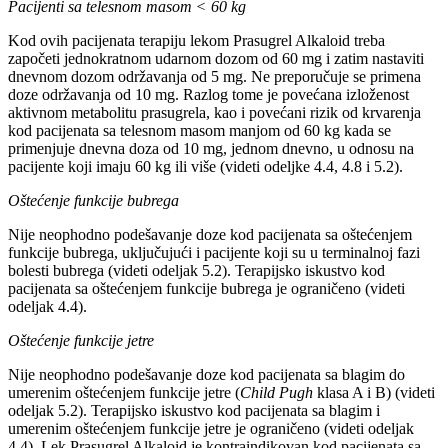
Pacijenti sa telesnom masom ˂ 60 kg
Kod ovih pacijenata terapiju lekom Prasugrel Alkaloid treba
započeti jednokratnom udarnom dozom od 60 mg i zatim nastaviti
dnevnom dozom održavanja od 5 mg. Ne preporučuje se primena
doze održavanja od 10 mg. Razlog tome je povećana izloženost
aktivnom metabolitu prasugrela, kao i povećani rizik od krvarenja
kod pacijenata sa telesnom masom manjom od 60 kg kada se
primenjuje dnevna doza od 10 mg, jednom dnevno, u odnosu na
pacijente koji imaju 60 kg ili više (videti odeljke 4.4, 4.8 i 5.2).
Oštećenje funkcije bubrega
Nije neophodno podešavanje doze kod pacijenata sa oštećenjem
funkcije bubrega, uključujući i pacijente koji su u terminalnoj fazi
bolesti bubrega (videti odeljak 5.2). Terapijsko iskustvo kod
pacijenata sa oštećenjem funkcije bubrega je ograničeno (videti
odeljak 4.4).
Oštećenje funkcije jetre
Nije neophodno podešavanje doze kod pacijenata sa blagim do
umerenim oštećenjem funkcije jetre (
Child Pugh
klasa A i B) (videti
odeljak 5.2). Terapijsko iskustvo kod pacijenata sa blagim i
umerenim oštećenjem funkcije jetre je ograničeno (videti odeljak
4.4). Lek Prasugrel Alkaloid je kontraindikovan kod pacijenata sa