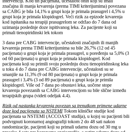
intervenciji. Kod tih pacijenata, učestalost onih koji su imali
značajna ili manja krvarenja (prema TIMI kriterijumima) povezana
sa CABG je bila 14,1% u grupi koja je primala prasugrel i 4,5% u
grupi koja je primala klopidogrel. Veći rizik za epizode krvarenja
kod ispitanika na terapiji prasugrelom se održao do 7 dana od
uzimanja poslednje doze ispitivanog leka. Za pacijente koji su
primali tienopiridinski lek tokom
3 dana pre CABG intervencije, učestalosti značajnih ili manjih
krvarenja prema TIMI kriterijumima su bile 26,7% (12 od 45
pacijenata) u grupi koja je primala prasugrel, u poređenju sa 5,0% (3
od 60 pacijenata) u grupi koja je primala klopidogrel. Kod
pacijenata koji su primili svoju poslednju dozu tienopiridinskog leka
u toku 4 do 7 dana pre CABG intervencije, učestalosti su se
smanjile na 11,3% (9 od 80 pacijenata) u grupi koja je primala
prasugrel i 3,4% (3 od 89 pacijenata) u grupi koja je primila
klopidogrel. Više od 7 dana po obustavi leka, uočene stope
krvarenja povezanih sa CABG intervencijom su bile slične između
terapijskih grupa (videti odeljak 4.4).
Rizik od nastanka krvarenja povezan sa trenutkom primene udarne
doze kod pacijenata sa NSTEMI
Tokom kliničke studije kod
pacijenata sa NSTEMI (ACCOAST studija), u kojoj su pacijenti bili
podvrgnuti koronarnoj angiografiji tokom 2 do 48 sati nakon
randomizacije, pacijenti koji su primali udarnu dozu od 30 mg u