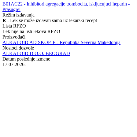
‍B01AC22 - Inhibitori agregacije trombocita, iskljucujuci heparin -
Prasugrel
Režim izdavanja
R
- Lek se može izdavati samo uz lekarski recept
Lista RFZO
Lek nije na listi lekova RFZO
Proizvođači
ALKALOID AD SKOPJE - Republika Severna Makedonija
Nosioci dozvole
ALKALOID D.O.O. BEOGRAD
Datum poslednje izmene
17.07.2026.