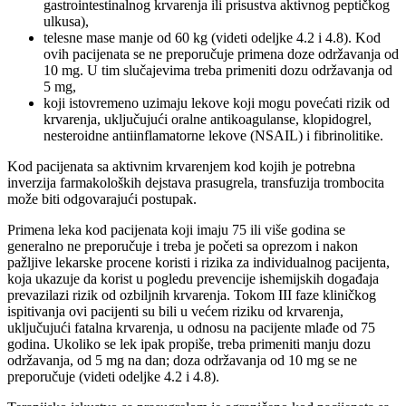
gastrointestinalnog krvarenja ili prisustva aktivnog peptičkog
ulkusa),
telesne mase manje od 60 kg (videti odeljke 4.2 i 4.8). Kod
ovih pacijenata se ne preporučuje primena doze održavanja od
10 mg. U tim slučajevima treba primeniti dozu održavanja od
5 mg,
koji istovremeno uzimaju lekove koji mogu povećati rizik od
krvarenja, uključujući oralne antikoagulanse, klopidogrel,
nesteroidne antiinflamatorne lekove (NSAIL) i fibrinolitike.
Kod pacijenata sa aktivnim krvarenjem kod kojih je potrebna
inverzija farmakoloških dejstava prasugrela, transfuzija trombocita
može biti odgovarajući postupak.
Primena leka kod pacijenata koji imaju 75 ili više godina se
generalno ne preporučuje i treba je početi sa oprezom i nakon
pažljive lekarske procene koristi i rizika za individualnog pacijenta,
koja ukazuje da korist u pogledu prevencije ishemijskih događaja
prevazilazi rizik od ozbiljnih krvarenja. Tokom III faze kliničkog
ispitivanja ovi pacijenti su bili u većem riziku od krvarenja,
uključujući fatalna krvarenja, u odnosu na pacijente mlađe od 75
godina. Ukoliko se lek ipak propiše, treba primeniti manju dozu
održavanja, od 5 mg na dan; doza održavanja od 10 mg se ne
preporučuje (videti odeljke 4.2 i 4.8).