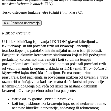
transient ischaemic attack
, TIA)
Teško oštećenje funkcije jetre (
Child Pugh
klasa C).
4.4. Posebna upozorenja
Rizik od krvarenja
U III fazi kliničkog ispitivanja (TRITON) glavni kriterijumi za
isključivanje su bili povećan rizik od krvarenja; anemija;
trombocitopenija; patološki intrakranijalni nalaz u istoriji bolesti.
Pacijenti sa akutnim koronarnim sindromom koji su bili podvrgnuti
perkutanoj koronarnoj intervenciji i koji su bili na terapiji
prasugrelom i acetilsalicilnom kiselinom su pokazali povećani rizik
od većih i manjih krvarenja u skladu sa TIMI (engl.
Thrombolysis In
Myocardial Infarction)
klasifikacijom. Prema tome, primenu
prasugrela, kod pacijenata sa povećanim rizikom od krvarenja, treba
razmotriti u slučajevima kada se smatra da će korist od prevencije
ishemijskih događaja biti veća od rizika za nastanak ozbiljnih
krvarenja. Ovo se posebno odnosi na pacijente:
starije od 75 godina (videti u nastavku),
koji imaju sklonost ka krvarenju (npr. usled nedavne traume,
nedavne hirurške intervencije, nedavnog ili rekurentnog