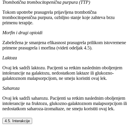
Trombotična trombocitopenična purpura (TTP)
Tokom upotrebe prasugrela prijavljena trombotična
trombocitopenična purpura, ozbiljno stanje koje zahteva brzu
primenu terapije.
Morfin i drugi opioidi
Zabeležena je smanjena efikasnost prasugrela prilikom istovremene
primene prasugrela i morfina (videti odeljak 4.5).
Laktoza
Ovaj lek sadrži laktozu. Pacijenti sa retkim naslednim oboljenjem
intolerancije na galaktozu, nedostatkom laktaze ili glukozno-
galaktoznom malapsorpcijom, ne smeju koristiti ovaj lek.
Saharoza
Ovaj lek sadrži saharozu. Pacijenti sa retkim naslednim oboljenjem
intolerancije na fruktozu, glukozno-galaktoznom malapsorpcijom ili
nedostatkom saharoza-izomaltaze, ne smeju koristiti ovaj lek.
4.5. Interakcije