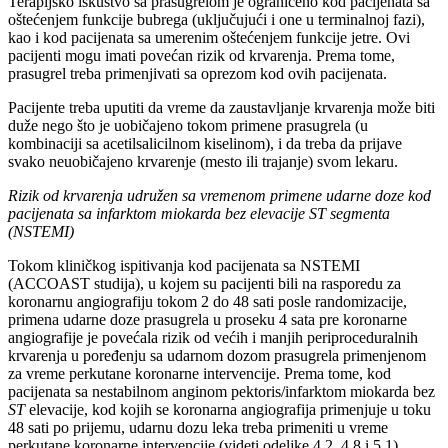
Terapijsko iskustvo sa prasugrelom je ograničeno kod pacijenata sa
oštećenjem funkcije bubrega (uključujući i one u terminalnoj fazi),
kao i kod pacijenata sa umerenim oštećenjem funkcije jetre. Ovi
pacijenti mogu imati povećan rizik od krvarenja. Prema tome,
prasugrel treba primenjivati sa oprezom kod ovih pacijenata.
Pacijente treba uputiti da vreme da zaustavljanje krvarenja može biti
duže nego što je uobičajeno tokom primene prasugrela (u
kombinaciji sa acetilsalicilnom kiselinom), i da treba da prijave
svako neuobičajeno krvarenje (mesto ili trajanje) svom lekaru.
Rizik od krvarenja udružen sa vremenom primene udarne doze kod
pacijenata sa infarktom miokarda bez elevacije ST segmenta
(NSTEMI)
Tokom kliničkog ispitivanja kod pacijenata sa NSTEMI
(ACCOAST studija), u kojem su pacijenti bili na rasporedu za
koronarnu angiografiju tokom 2 do 48 sati posle randomizacije,
primena udarne doze prasugrela u proseku 4 sata pre koronarne
angiografije je povećala rizik od većih i manjih periproceduralnih
krvarenja u poređenju sa udarnom dozom prasugrela primenjenom
za vreme perkutane koronarne intervencije. Prema tome, kod
pacijenata sa nestabilnom anginom pektoris/infarktom miokarda bez
ST
elevacije, kod kojih se koronarna angiografija primenjuje u toku
48 sati po prijemu, udarnu dozu leka treba primeniti u vreme
perkutane koronarne intervencije (videti odeljke 4.2, 4.8 i 5.1).