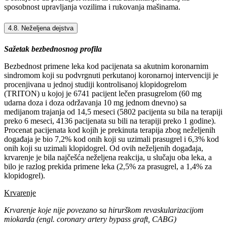
sposobnost upravljanja vozilima i rukovanja mašinama.
4.8. Neželjena dejstva
Sažetak bezbednosnog profila
Bezbednost primene leka kod pacijenata sa akutnim koronarnim
sindromom koji su podvrgnuti perkutanoj koronarnoj intervenciji je
procenjivana u jednoj studiji kontrolisanoj klopidogrelom
(TRITON) u kojoj je 6741 pacijent lečen prasugrelom (60 mg
udarna doza i doza održavanja 10 mg jednom dnevno) sa
medijanom trajanja od 14,5 meseci (5802 pacijenta su bila na terapiji
preko 6 meseci, 4136 pacijenata su bili na terapiji preko 1 godine).
Procenat pacijenata kod kojih je prekinuta terapija zbog neželjenih
događaja je bio 7,2% kod onih koji su uzimali prasugrel i 6,3% kod
onih koji su uzimali klopidogrel. Od ovih neželjenih događaja,
krvarenje je bila najčešća neželjena reakcija, u slučaju oba leka, a
bilo je razlog prekida primene leka (2,5% za prasugrel, a 1,4% za
klopidogrel).
Krvarenje
Krvarenje koje nije povezano sa hirurškom revaskularizacijom
miokarda (engl. coronary artery bypass graft, CABG)