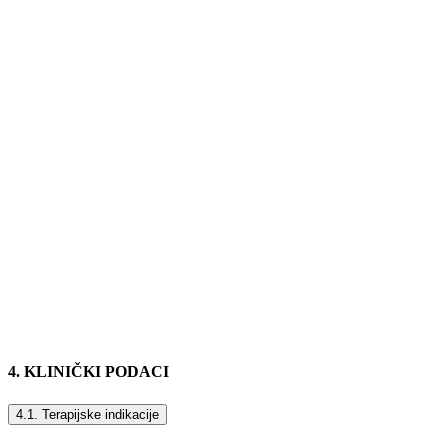
4. KLINIČKI PODACI
4.1. Terapijske indikacije