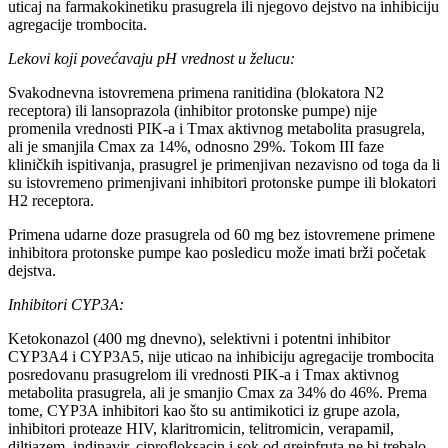
uticaj na farmakokinetiku prasugrela ili njegovo dejstvo na inhibiciju
agregacije trombocita.
Lekovi koji povećavaju pH vrednost u želucu:
Svakodnevna istovremena primena ranitidina (blokatora N2
receptora) ili lansoprazola (inhibitor protonske pumpe) nije
promenila vrednosti PIK-a i Tmax aktivnog metabolita prasugrela,
ali je smanjila Cmax za 14%, odnosno 29%. Tokom III faze
kliničkih ispitivanja, prasugrel je primenjivan nezavisno od toga da li
su istovremeno primenjivani inhibitori protonske pumpe ili blokatori
H2 receptora.
Primena udarne doze prasugrela od 60 mg bez istovremene primene
inhibitora protonske pumpe kao posledicu može imati brži početak
dejstva.
Inhibitori CYP3A:
Ketokonazol (400 mg dnevno), selektivni i potentni inhibitor
CYP3A4 i CYP3A5, nije uticao na inhibiciju agregacije trombocita
posredovanu prasugrelom ili vrednosti PIK-a i Tmax aktivnog
metabolita prasugrela, ali je smanjio Cmax za 34% do 46%. Prema
tome, CYP3A inhibitori kao što su antimikotici iz grupe azola,
inhibitori proteaze HIV, klaritromicin, telitromicin, verapamil,
diltiazem, indinavir, ciprofloksacin i sok od grejpfruta ne bi trebalo