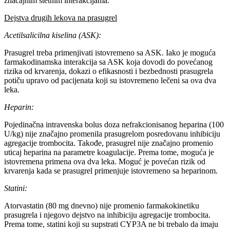
značajnim štetnim interakcijama.
Dejstva drugih lekova na prasugrel
Acetilsalicilna kiselina (ASK):
Prasugrel treba primenjivati istovremeno sa ASK. Iako je moguća
farmakodinamska interakcija sa ASK koja dovodi do povećanog
rizika od krvarenja, dokazi o efikasnosti i bezbednosti prasugrela
potiču upravo od pacijenata koji su istovremeno lečeni sa ova dva
leka.
Heparin:
Pojedinačna intravenska bolus doza nefrakcionisanog heparina (100
U/kg) nije značajno promenila prasugrelom posredovanu inhibiciju
agregacije trombocita. Takođe, prasugrel nije značajno promenio
uticaj heparina na parametre koagulacije. Prema tome, moguća je
istovremena primena ova dva leka. Moguć je povećan rizik od
krvarenja kada se prasugrel primenjuje istovremeno sa heparinom.
Statini:
Atorvastatin (80 mg dnevno) nije promenio farmakokinetiku
prasugrela i njegovo dejstvo na inhibiciju agregacije trombocita.
Prema tome, statini koji su supstrati CYP3A ne bi trebalo da imaju