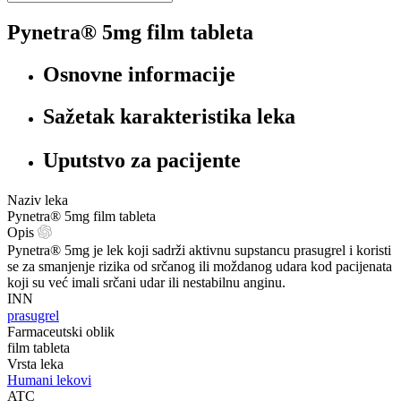
Pynetra® 5mg film tableta
Osnovne informacije
Sažetak karakteristika leka
Uputstvo za pacijente
Naziv leka
Pynetra® 5mg film tableta
Opis
Pynetra® 5mg je lek koji sadrži aktivnu supstancu prasugrel i koristi
se za smanjenje rizika od srčanog ili moždanog udara kod pacijenata
koji su već imali srčani udar ili nestabilnu anginu.
INN
prasugrel
Farmaceutski oblik
film tableta
Vrsta leka
Humani lekovi
ATC