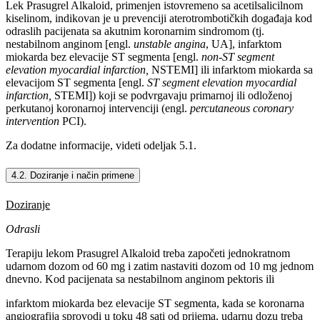
Lek Prasugrel Alkaloid, primenjen istovremeno sa acetilsalicilnom
kiselinom, indikovan je u prevenciji aterotrombotičkih događaja kod
odraslih pacijenata sa akutnim koronarnim sindromom (tj.
nestabilnom anginom [engl.
unstable angina
, UA], infarktom
miokarda bez elevacije ST segmenta [engl.
non-ST segment
elevation myocardial infarction,
NSTEMI] ili infarktom miokarda sa
elevacijom ST segmenta [engl.
ST segment elevation myocardial
infarction,
STEMI]) koji se podvrgavaju primarnoj ili odloženoj
perkutanoj koronarnoj intervenciji (engl.
percutaneous coronary
intervention
PCI).
Za dodatne informacije, videti odeljak 5.1.
4.2. Doziranje i način primene
Doziranje
Odrasli
Terapiju lekom Prasugrel Alkaloid treba započeti jednokratnom
udarnom dozom od 60 mg i zatim nastaviti dozom od 10 mg jednom
dnevno. Kod pacijenata sa nestabilnom anginom pektoris ili
infarktom miokarda bez elevacije ST segmenta, kada se koronarna
angiografija sprovodi u toku 48 sati od prijema, udarnu dozu treba