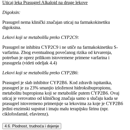
Uticaj leka Prasugrel Alkaloid na druge lekove
Digoksin:
Prasugrel nema klinički značajan uticaj na farmakokinetiku
digoksina.
Lekovi koji se metabolišu preko CYP2C9:
Prasugrel ne inhibira CYP2C9 i ne utiče na farmakokinetiku S-
varfarina. Zbog eventualnog povećanog rizika od krvarenja,
potreban je oprez prilikom istovremene primene varfarina i
prasugrela (videti odeljak 4.4)
Lekovi koji se metabolišu preko CYP2B6
:
Prasugrel je slab inhibitor CYP2B6. Kod zdravih ispitanika,
prasugrel je za 23% smanjio izloženost hidroksibupropionu,
metabolitu bupropiona koji se metaboliše putem CYP2B6. Ovaj
uticaj je verovatno od kliničkog značaja samo u slučaju kada se
prasugrel istovremeno primenjuje sa lekovima za koje je CYP2B6
jedini enzimski supstrat i imaju malu terapijsku širinu (npr.
ciklofosfamid, efavirenz).
4.6. Plodnost, trudnoća i dojenje