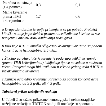
Potrebna transfuzija
0,3
0,1
(≥4 jedinice)
Manje krvarenje
prema TIMI
1,7
0,6
kriterijumimae
a Druge standardne terapije primenjene su po potrebi. Protokol
kliničke studije je predvideo primenu acetilsalicilne kiseline za sve
pacijente i dnevnu dozu održavanja prasugrela.
b Bilo koje ICH ili klinički očigledno krvarenje udruženo sa padom
koncentracije hemoglobina ≥ 5 g/dL.
c Životno ugrožavajuće krvarenje je podgrupa velikih krvarenja
(prema TIMI kriterijumima) i uključuje tipove navedene u nastavku
teksta. Pacijenti mogu biti uračunati u više od jednog reda.d ICH =
intrakranijalno krvarenje
e Klinički očigledno krvarenje udruženo sa padom koncentracije
hemoglobina od ≥ 3 g/dL, ali ˂ 5 g/dL.
Tabelarni prikaz neželjenih reakcija
U Tabeli 2 su sažeto prikazane hemoragijske i nehemoragijske
neželjene reakcije u TRITON studiji ili one koje su spontano