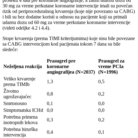
proseku 4 sata pre koronarne angiografije, a zatim udarnu dozu od
30 mg za vreme perkutane koronarne intervencije imali su povećan
rizik od periproceduralnog krvarenja (koje nije povezano sa CABG)
i bili su bez dodatne koristi u odnosu na pacijente koji su primali
udarnu dozu od 60 mg za vreme perkutane koronarne intervencije
(videti odeljke 4.2 i 4.4).
Stope krvarenja (prema TIMI kriterijumima) koje nisu bile povezane
sa CABG intervencijom kod pacijenata tokom 7 dana su bile
sledeće:
Prasugrel pre
Prasugrel za
Neželjena reakcija
koronarne
vreme PCIa
angiografijea (N=2037)
(N=1996)
Veliko krvarenje
1,3
0,5
prema TIMIb
Životno
0,8
0,2
ugrožavajućec
Smrtonosno
0,1
0,0
Simptomatska ICHd
0,0
0,0
Potrebna primena
0,3
0,2
inotropnih lekova
Potrebna hirurška
0,4
0,1
intervencija