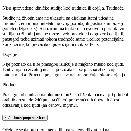
Nisu sprovedene kliničke studije kod trudnica ili dojilja.
Trudnoća
Studije na životinjama ne ukazuju na direktan štetni uticaj na
trudnoću, embrionalni/fetalni razvoj, porođaj ili postnatalni razvoj
(videti odeljak 5.3). S obzirom na to da se na osnovu reproduktivnih
studija na životinjama ne može uvek predvideti odgovor kod ljudi,
prasugrel treba uzimati tokom trudnoće samo ukoliko potencijalna
korist za majku prevazilazi potencijalni rizik za fetus.
Dojenje
Nije poznato da li se prasugrel izlučuje u majčino mleko kod ljudi.
Ispitivanja na životinjama su pokazala da se prasugrel izlučuje
putem mleka. Primena prasugrela se ne preporučuje tokom dojenja.
Plodnost
Prasugrel nije uticao na plodnost mužjaka i ženki pacova pri primeni
oralnih doza i do 240 puta većih od preporučenih dnevnih doza
održavanja kod ljudi (na osnovu mg/m2).
4.7. Upravljanje vozilom
Očekuje se da prasugrel nema ili ima zanemarljiv uticaj na