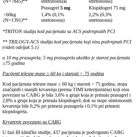
(N=7845)**
smrtonosna)a
smrtonosna)
Prasugrel
5 mg
Klopidogrel 75 mg
<60kg
1,4% (0,1%
2,2% (0,3%
(N=1391)**
smrtonosna)
smrtonosna)
*TRITON studija kod pacijenata sa ACS podvrgnutih PCI
** TRILOGY-ACS studija kod pacijenata koji nisu podvrgnuti PCI
(videti odeljak 5.1)
a 10 mg prasugrela; 5 mg prasugrela ukoliko je starost pacijenata
≥75 godina
Pacijenti telesne mase ≥ 60 kg i starosti ˂ 75 godina
Kod pacijenata telesne mase ≥ 60 kg i starosti ˂ 75 godina, stopa
značajnih i manjih krvarenja (prema TIMI kriterijumima) koji nisu
povezani sa CABG je bila 3,6% u grupi koja je primala prasugrel i
2,8% u grupi koja je primala klopidogrel; dok su stope smrtonosnih
krvarenja bile 0,2% pri primeni prasugrela i 0,1% pri primeni
klopidogrela.
Krvarenje povezano sa CABG
U fazi III kliničke studije, 437 pacijenata je podvrgnuto CABG