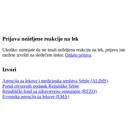
Prijava neželjene reakcije na lek
Ukoliko sumnjate da ste imali neželjenu reakciju na lek, prijavu iste
možete izvršiti na sledećem linku:
Onlajn prijava
Izvori
Agencija za lekove i medicinska sredstva Srbije (ALIMS)
Portal otvorenih podatak Republike Srbije
Republički fond za zdravstveno osiguranje (RFZO)
Evropska agencija za lekove (EMA)