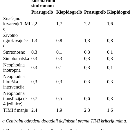
koronarnim
sindromom
Prasugrelb
Klopidogrelb
Prasugrelb
Klopidogre
Značajno
krvarenjeTIMI
2,2
1,7
2,2
1,6
c
Životno
ugrožavajuće
1,3
0,8
1,3
0,8
d
Smrtonosno
0,3
0,1
0,3
0,1
Simptomatska
0,3
0,3
0,3
0,3
Neophodna
0,3
0,1
0,3
0,1
inotropna
Neophodna
hirurška
0,3
0,3
0,3
0,3
intervencija
Neophodna
transfuzija (≥
0,7
0,5
0,6
0,3
4 jedinice)
TIMI f manje
2,4
1,9
2,3
1,6
a Centralni određeni događaji definisani prema TIMI kriterijumima.