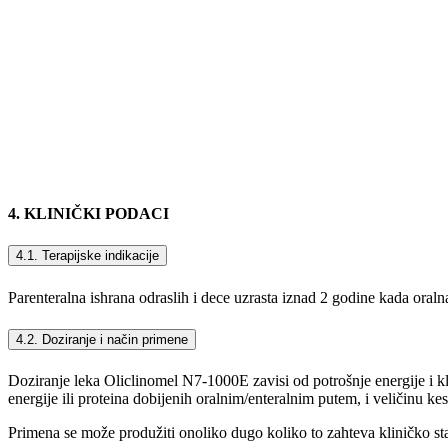
4. KLINIČKI PODACI
4.1. Terapijske indikacije
Parenteralna ishrana odraslih i dece uzrasta iznad 2 godine kada oralna 
4.2. Doziranje i način primene
Doziranje leka Oliclinomel N7-1000E zavisi od potrošnje energije i kl
energije ili proteina dobijenih oralnim/enteralnim putem, i veličinu ke
Primena se može produžiti onoliko dugo koliko to zahteva kliničko sta