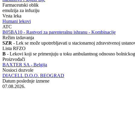
Farmaceutski oblik
emulzija za infuziju
Vrsta leka
Humani lekovi
ATC
‍B05BA10 - Rastvori za parenteralnu ishranu - Kombinacije
Režim izdavanja
SZR
- Lek se može upotrebljavati u stacionarnoj zdravstvenoj ustanov
Lista RFZO
B
- Lekovi koji se primenjuju u toku ambulantnog odnosno bolnicko
Proizvođači
BAXTER SA - Belgija
Nosioci dozvole
DIACELL D.O.O. BEOGRAD
Datum poslednje izmene
07.08.2026.