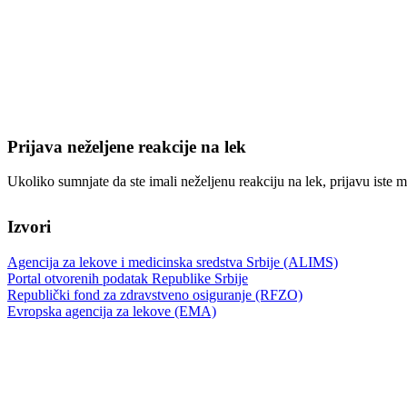
Prijava neželjene reakcije na lek
Ukoliko sumnjate da ste imali neželjenu reakciju na lek, prijavu iste m
Izvori
Agencija za lekove i medicinska sredstva Srbije (ALIMS)
Portal otvorenih podatak Republike Srbije
Republički fond za zdravstveno osiguranje (RFZO)
Evropska agencija za lekove (EMA)