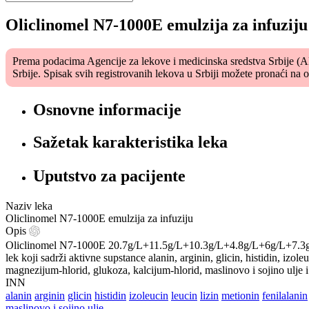
Oliclinomel N7-1000E emulzija za infuziju
Prema podacima Agencije za lekove i medicinska sredstva Srbije (ALI
Srbije. Spisak svih registrovanih lekova u Srbiji možete pronaći na
Osnovne informacije
Sažetak karakteristika leka
Uputstvo za pacijente
Naziv leka
Oliclinomel N7-1000E emulzija za infuziju
Opis
Oliclinomel N7-1000E 20.7g/L+11.5g/L+10.3g/L+4.8g/L+6g/L+7.3
lek koji sadrži aktivne supstance alanin, arginin, glicin, histidin, izoleu
magnezijum-hlorid, glukoza, kalcijum-hlorid, maslinovo i sojino ulje i 
INN
alanin
arginin
glicin
histidin
izoleucin
leucin
lizin
metionin
fenilalanin
maslinovo i sojino ulje