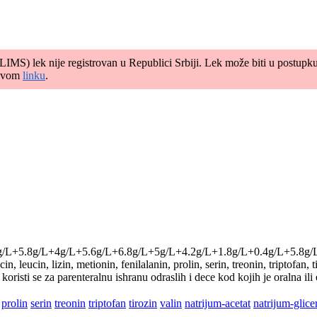
MS) lek nije registrovan u Republici Srbiji. Lek može biti u postupku o
 ovom
linku
.
g/L+5.8g/L+4g/L+5.6g/L+6.8g/L+5g/L+4.2g/L+1.8g/L+0.4g/L+5.8g/
cin, leucin, lizin, metionin, fenilalanin, prolin, serin, treonin, triptofan, 
koristi se za parenteralnu ishranu odraslih i dece kod kojih je oralna i
prolin
serin
treonin
triptofan
tirozin
valin
natrijum-acetat
natrijum-glice