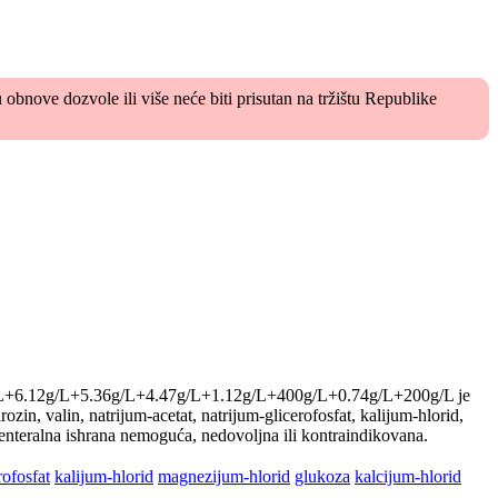
bnove dozvole ili više neće biti prisutan na tržištu Republike
L+6.12g/L+5.36g/L+4.47g/L+1.12g/L+400g/L+0.74g/L+200g/L je
tirozin, valin, natrijum-acetat, natrijum-glicerofosfat, kalijum-hlorid,
li enteralna ishrana nemoguća, nedovoljna ili kontraindikovana.
rofosfat
kalijum-hlorid
magnezijum-hlorid
glukoza
kalcijum-hlorid