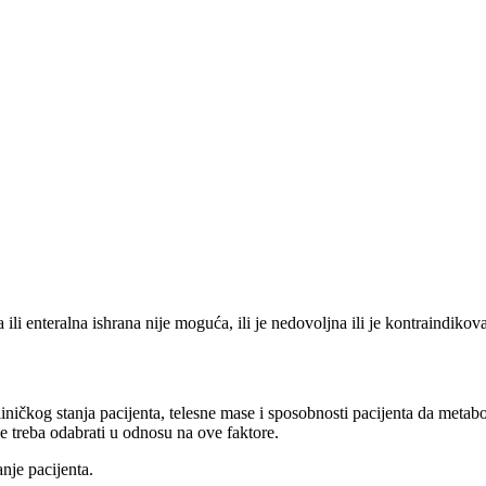
ili enteralna ishrana nije moguća, ili je nedovoljna ili je kontraindikov
iničkog stanja pacijenta, telesne mase i sposobnosti pacijenta da metab
se treba odabrati u odnosu na ove faktore.
nje pacijenta.