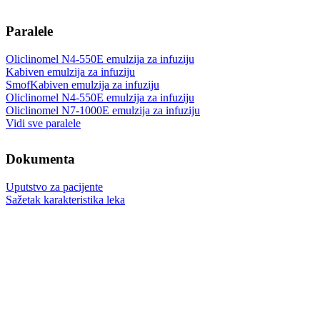
Paralele
Oliclinomel N4-550E emulzija za infuziju
Kabiven emulzija za infuziju
SmofKabiven emulzija za infuziju
Oliclinomel N4-550E emulzija za infuziju
Oliclinomel N7-1000E emulzija za infuziju
Vidi sve paralele
Dokumenta
Uputstvo za pacijente
Sažetak karakteristika leka