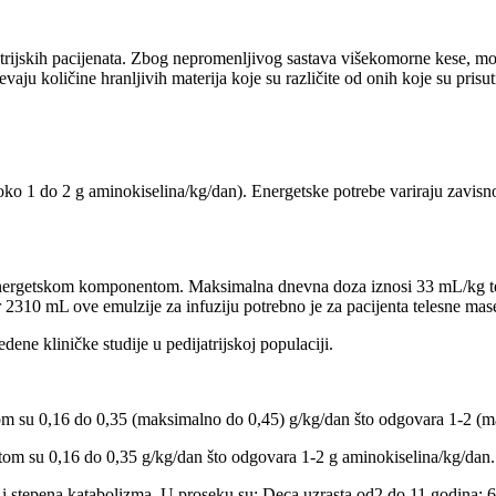
trijskih pacijenata. Zbog nepromenljivog sastava višekomorne kese, mo
vaju količine hranljivih materija koje su različite od onih koje su prisut
o 1 do 2 g aminokiselina/kg/dan). Energetske potrebe variraju zavisno 
ergetskom komponentom. Maksimalna dnevna doza iznosi 33 mL/kg tele
 2310 mL ove emulzije za infuziju potrebno je za pacijenta telesne mas
dene kliničke studije u pedijatrijskoj populaciji.
om su 0,16 do 0,35 (maksimalno do 0,45) g/kg/dan što odgovara 1-2 (m
tom su 0,16 do 0,35 g/kg/dan što odgovara 1-2 g aminokiselina/kg/dan.
i i stepena katabolizma. U proseku su: Deca uzrasta od2 do 11 godina: 