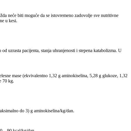
žda neće biti moguće da se istovremeno zadovolje sve nutritivne
ne u kesi.
od uzrasta pacijenta, stanja uhranjenosti i stepena katabolizma. U
sne mase (ekvivalentno 1,32 g aminokiselina, 5,28 g glukoze, 1,32
e 70 kg.
aksimalno do 3) g aminokiselina/kg/dan.
60 – 90 kcal/kg/dan