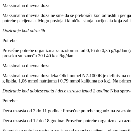
Maksimalna dnevna doza
Maksimalna dnevna doza ne sme da se prekorači kod odraslih i pedija
potrebe pacijenata. Mogu postojati klinička stanja pacijenata koja zahte
Doziranje kod odraslih
Potrebe
Prosečne potrebe organizma za azotom su od 0,16 do 0,35 g/kg/dan (ok
proseku su između 20 i 40 kcal/kg/dan.
Maksimalna dnevna doza
Maksimalna dnevna doza leka Oliclinomel N7-1000E je definisana en
g lipida, 1,06 mmol natrijuma i 0,79 mmol kalijuma po kg). Na primer
Doziranje kod adolescenata i dece uzrasta iznad 2 godine
Nisu sprove
Potrebe:
Deca uzrasta od 2 do 11 godina: Prosečne potrebe organizma za azot
Deca uzrasta od 12 do 18 godina: Prosečne potrebe organizma za azo
Energetske potrebe variraju zavisno od uzrasta pacijenta, uhranjenost